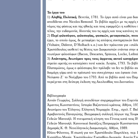
Τα έργα του
1)
Αληθής Πολιτική
. Βενετία, 1781. Το έργο αυτό είναι μια δ
αποδίδεται στο Nicolos Remond. Το βιβλίο αρχίζει με τις αρχές
νόμος της φύσεως και της ηθικής και τους εφαρμόζει η καθόλου 
τέλος, την ευδαιμονία, δίνοντάς του τις αρχές και τους κανόνες π
2)
Περί φιλοσόφου, φιλοσοφίας, φυσικών, μεταφυσικών, πνευ
έργο, το οποίο όμως, δε μεταφέρει τις απόψεις συντηρητικών δ
(Voltaire, Diderot, D’Holbach κ.α.) και δεν πρόκειται για «συ
Χριστόδουλος υιοθετεί τις θέσεις των Διαφωτιστών ενάντια στην 
νεωτέρων φιλοσόφων (Bacon, Descartes, Spinoza, Locke, Leibniz
3)
Απάντησις, Ανωνύμου προς τους άφρονας αυτού κατηγόρου
στρεύει αρετής ου κατισχύσει ποτέ κακία. Λειψία, 1793. Το βι
Πλαταμώνος, όμως ο φιλόσοφος δεν πρόλαβε να δει το βιβλίο α
διαμάχη γύρω από το πρόσωπό του συνεχίστηκε και έφτασε έτσ
Νεόφυτο Ζ΄ το Νοέμβριο του 1793. Από το βιβλίο αυτό του Παμπ
περιέχεται στη δεύτερη έκδοση της Ακολουθίας του Διονυσίου.
Βιβλιογραφία
Αινιάν Γεωργίος. Συλλογή ανεκδότων συγγραμμάτων του Ευγενί
Άμαντος Κωνσταντίνος. Ιστορία Βυζαντινού κράτους. Αθήνα, 19
Ανωνύμου του Έλληνος: Ελληνική Νομαρχία. Επιμ., σχολ. Γ. Βα
Αραβαντινός Παναγιώτης. Βιογραφική συλλογή λόγιων της Τουρ
Γεδεών Μανουήλ. Η πνευματική κίνηση του Γένους κατά τους ΙΗ
Γεδεών Μανουήλ. Κανονικαί διατάξεις Πατριαρχών Κωνσταντιν
Δημαράς Κ. Θ. Νεοελληνικός Διαφωτισμός. Αθήνα, 1989.
Ηλίου Φίλιππος. Η σιωπή για τον Χριστόδουλο Παμπλέκη. περ. Ι
Κισσάβου Μαρία. Χριστόδουλος Ευσταθίου Ακαρνάν. Αρχεία Ετ