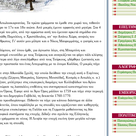
Γεωργία Σπ
Βασίλης Νικο
τωλοακαρνανίας. Τα πρώτα γράμματα τα έμαθε στο χωριό του, πιθανόν
ΕΠΙΣΤΗ
ρο το 17ο και 18ο αιώνα. Από μικρός έμεινε ορφανός από μητέρα. Στα 4
ερό του μάτι, από την αρρώστια αυτή του έμειναν αρκετά σημάδια στο
Δημήτριος Γ
τάθη Παμπλέκη, ο Χριστόδουλος, απ’ την Απάνω Χώρα, ανιψιός του
Στ
έφανος Ι.
νθρωπος. Γι’ αυτόν μου μίλησε και ο Νίκος Μαυρομμάτης, ο γιατρός και ο
Γρηγόριος Κ
Αθανάσιος Π
Κωνσταντίνα
λύμπου, απ' όπου ήρθε, για άγνωστο λόγο, στη Μπαμπίνη και
ατηρό επεισόδιο με τους Τούρκους και αναγκάζεται να φύγει πάλι κλέφτης
στερα από λίγο συνελήφθηκε από τους Τούρκους, γδάρθηκε ζωντανός και
ν προστασία του ένας Λιτοχωρίτης με το όνομα Καλλίας. Ο μικρός πήγε
ΛΑΟΓΡΑΦ
Γεράσιμος Π
ε στην Αθωνιάδα Σχολή, την οποία διεύθυνε την εποχή αυτή ο Ευγένιος
ποχής (Σέργιος Μακραίος, Ιώσηπος Μοισιόδαξ, Κοσμάς ο Αιτωλός κ. α.)
 ήταν, μπλέχτηκε στις εσωτερικές διαμάχες των Κολλυβάδων του Αγίου
νώρισε τις λυσσαλέες επιθέσεις του συντηρητικού κατεστημένου του
ου Όρους. Έφυγε από το Άγιο Όρος μάλλον το 1759 και πήγε στην περιοχή
ΕΜΠΟΡΙ
ία του Δημητρίου Γοβδελά, τη δεκαετία 1760-1770.
Ευάγγελος Π
α το προσδιορίσουμε. Πιθανόν να πήγε για κάποιο διάστημα σε άλλα
Βενετία, όπου παράλληλα με τις σπουδές του εργάζονταν σαν καθηγητής
υνέχεια επισκέφτηκε τη Γαλλία και τη Γερμανία μαθαίνοντας τις δύο
οφικά συστήματα της εποχής. Δίδαξε στο σχολείο της Ελληνικής
ΠΟΛΙΤΙΚ
κά γράμματα σε νέους. Η Λειψία την εποχή εκείνη ήταν μεγάλο κέντρο
Παναγιώτης Δ
ας και τη σπουδή.
Τάσσος Πανα