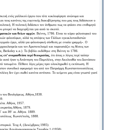
ιασκευή ενός γαλλικού έργου που τότε κυκλοφόρησε ανώνυμα και
 και τους κανόνες της ευγενικής διακυβέρνησης που μας τους διδάσκουν ο
πολιτική. Η πολιτική διδάσκει τον άνθρωπο πως να φτάσει στο επιθυμητό
ου μπορεί να διαχειρίζεται για αυτό το σκοπό.
ματικών και θείων αρχών
. Βιέννη, 1786. Είναι το κύριο φιλοσοφικό του
υτικών φιλοσόφων, αλλά τις απόψεις των Γάλλων εγκυκλοπαιδιστών
λλογιμαίο έργο, αλλά για φιλοσοφική σύνθεση με ενιαία γραμμή». Ο
αρχαιολατρεία και τον Αριστοτελισμό και παρουσιάζει τις θέσεις των
, Berkeley κ.α.). Το βιβλίο εκδόθηκε στη Βιέννη το 1786.
ς επ’ ονομασθείσα περί θεοκρατίας
, ότι άπας ο λόγος περί ταύτην
βλίο αυτό ήταν η Απάντηση του Παμπλέκη, στην Ακολουθία του Διονύσιου
υτό τυπωμένο. Πέθανε λίγες μέρες πριν ολοκληρωθεί η εκτύπωση. Η
ι στον συνοδικό αφορισμό του από τον Πατριάρχη Κωνσταντινουπόλεως
λέκη δεν έχει σωθεί κανένα αντίτυπο. Το κείμενο μας είναι γνωστό γιατί
ου του Βουλγάρεως. Αθήνα,1838.
39.
λέτα. Αθήνα, 1957.
κοκρατίας Αθήνα, 1879.
΄ και ΙΘ΄ αι. Αθήνα. 1889.
ουπόλεως. Κωνστ/πολη, 1888.
στορικά. Τευχ.4, (Δεκέμβριος 1985).
αιρείας Αιτωλοακαρνανικών Σπουδών 1 (1958).