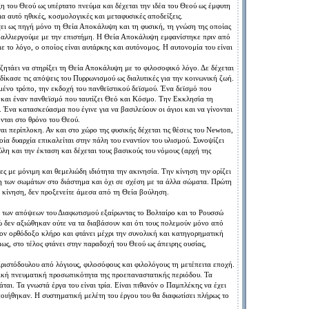
 του Θεού ως υπέρτατο πνεύμα και δέχεται την ιδέα του Θεού ως έμφυτη
α αυτό ηθικές, κοσμολογικές και μεταφυσικές αποδείξεις.
χει ως πηγή μόνο τη Θεία Αποκάλυψη και τη φυσική, τη γνώση της οποίας
καλλιεργούμε με την επιστήμη. Η Θεία Αποκάλυψη εμφανίστηκε πριν από
ε το λόγο, ο οποίος είναι αυτάρκης και αυτόνομος. Η αυτονομία του είναι
ζητάει να στηρίξει τη Θεία Αποκάλυψη με το φιλοσοφικό λόγο. Δε δέχεται
δίκασε τις απόψεις του Πυρρωνισμού ως διαλυτικές για την κοινωνική ζωή.
μένο τρόπο, την εκδοχή του πανθεϊστικού δεϊσμού. Ένα δεϊσμό που
 και έναν πανθεϊσμό που ταυτίζει Θεό και Κόσμο. Την Εκκλησία τη
Ένα κατασκεύασμα που έγινε για να βασιλεύουν οι άγιοι και να γίνονται
νται στο θρόνο του Θεού.
 περίπλοκη. Αν και στο χώρο της φυσικής δέχεται τις θέσεις του Newton,
ία δυαρχία επικαλείται στην πάλη του εναντίον του υλισμού. Συνοψίζει
ύλη και την έκταση και δέχεται τους βασικούς του νόμους (αρχή της
ίες με μόνιμη και θεμελιώδη ιδιότητα την ακινησία. Την κίνηση την ορίζει
η των σωμάτων στο διάστημα και όχι σε σχέση με τα άλλα σώματα. Πρώτη
ή κίνηση, δεν προξενείτε άμεσα από τη Θεία βούληση.
 των απόψεων του Διαφωτισμού εξαίρωντας το Βολταίρο και το Ρουσσώ
ώ δεν αξιώθηκαν ούτε να τα διαβάσουν και ότι τους πολεμούν μόνο από
τον ορθόδοξο κλήρο και φτάνει μέχρι την συνολική και κατηγορηματική
ως, στο τέλος φτάνει στην παραδοχή του Θεού ως άπειρης ουσίας,
Χριστόδουλου από λόγιους, φιλοσόφους και φιλολόγους τη μετέπειτα εποχή.
ική πνευματική προσωπικότητα της προεπαναστατικής περιόδου. Τα
νάται. Τα γνωστά έργα του είναι τρία. Είναι πιθανόν ο Παμπλέκης να έχει
ποιήθηκαν. Η συστηματική μελέτη του έργου του θα διαφωτίσει πλήρως το