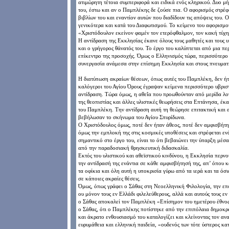
ατιμώρητη τέτοια συμπεριφορά και ειδικά ενός κληρικού. Δυο μ
του, έστω και αν ο Παμπλέκης δε ζούσε πια. Ο αφορισμός στρέφ
βιβλίων του και εναντίον αυτών που διαδίδουν τις απόψεις του. 
γενικότερα και κατά του Διαφωτισμού. Το κείμενο του αφορισμο
«Χριστόδουλον εκείνον φαμέν τον ετερόφθαλμον, τον κακή τύχη
Η αντίδραση της Εκκλησίας έκανε όλους τους μαθητές και τους 
και ο γρήγορος θάνατός του. Το έργο του καλύπτεται από μια πε
επίκεντρο της προσοχής. Όμως ο Ελληνισμός τώρα, περισσότερο 
συνεργασία ανάμεσα στην επίσημη Εκκλησία και στους πνευματικ
Η διατύπωση ακραίων θέσεων, όπως αυτές του Παμπλέκη, δεν ήτ
καλόγεροι του Αγίου Όρους έγραψαν κείμενα περισσότερο υβρισ
αντίδραση. Τώρα όμως, η αθεΐα που προωθούνταν από μερίδα λο
της θεοπιστίας και άλλες υλιστικές θεωρήσεις στα Επτάνησα, έ
του Παμπλέκη. Την αντίδραση αυτή τη θεώρησε επιτακτική και α
βεβήλωσαν το σκήνωμα του Αγίου Σπυρίδωνα.
Ο Χριστόδουλος όμως, ποτέ δεν ήταν άθεος, ποτέ δεν αμφισβήτη
όμως την εμπλοκή της στις κοσμικές υποθέσεις και στρέφεται ενά
σημαντικό στο έργο του, είναι το ότι βεβαιώνει την ύπαρξη μέ
από την παραδοσιακή θρησκευτική διδασκαλία.
Εκτός του υλιστικού και αθεϊστικού κινδύνου, η Εκκλησία περνο
την αντίδρασή της ενάντια σε κάθε αμφισβήτησή της, απ’ όπου κ
τα οφίκια και όλη αυτή η υποκρισία γύρω από τα ιερά και τα ό
σε κάποιες ακραίες θέσεις.
Όμως, όπως γράφει ο Σάθας στη Νεοελληνική Φιλολογία, την επο
ου μόνον τους εν Ελλάδι φιλελεύθερους, αλλά και αυτούς τους
ο Σάθας αποκαλεί τον Παμπλέκη «Επίσημον του ημετέρου έθνος 
ο Σάθας, ότι ο Παμπλέκης ποτίστηκε από την επιπόλαια δημοκρ
και άκρατο ενθουσιασμό του καταλογίζει και κλείνοντας τον αναφ
ευρυμάθεια και ελληνική παιδεία, «ουδενός των τότε ύστερος κατ