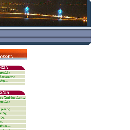
ΡΟΣΩΠΑ
ΗΣΙΑ
Αιτωλός
Βραχωρίτης
λης...
ΧΝΙΑ
ος Χατζόπουλος....
όπουλος
ριαζής...
άδης...
ζης....
ας
....
άκος....