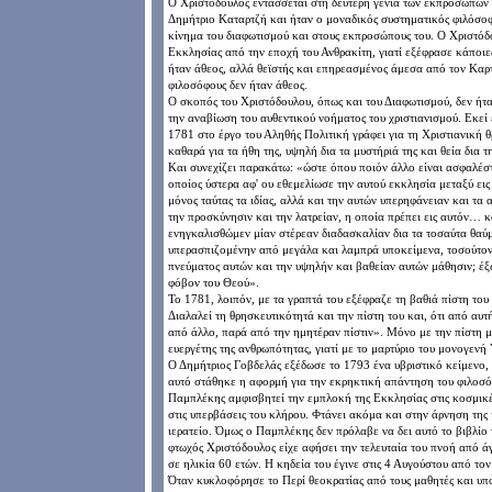
Ο Χριστόδουλος εντάσσεται στη δεύτερη γενιά των εκπροσώπων
Δημήτριο Καταρτζή και ήταν ο μοναδικός συστηματικός φιλόσοφ
κίνημα του διαφωτισμού και στους εκπροσώπους του. Ο Χριστόδο
Εκκλησίας από την εποχή του Ανθρακίτη, γιατί εξέφρασε κάποιε
ήταν άθεος, αλλά θεϊστής και επηρεασμένος άμεσα από τον Καρτέ
φιλοσόφους δεν ήταν άθεος.
Ο σκοπός του Χριστόδουλου, όπως και του Διαφωτισμού, δεν ήτ
την αναβίωση του αυθεντικού νοήματος του χριστιανισμού. Εκεί 
1781 στο έργο του Αληθής Πολιτική γράφει για τη Χριστιανική θ
καθαρά για τα ήθη της, υψηλή δια τα μυστήριά της και θεία δια τ
Και συνεχίζει παρακάτω: «ώστε όπου ποιόν άλλο είναι ασφαλέστ
οποίος ύστερα αφ' ου εθεμελίωσε την αυτού εκκλησία μεταξύ ει
μόνος ταύτας τα ιδίας, αλλά και την αυτών υπερηφάνειαν και τα 
την προσκύνησιν και την λατρείαν, η οποία πρέπει εις αυτόν… 
ενηγκαλισθώμεν μίαν στέρεαν διαδασκαλίαν δια τα τοσαύτα θα
υπερασπιζομένην από μεγάλα και λαμπρά υποκείμενα, τοσούτον 
πνεύματος αυτών και την υψηλήν και βαθείαν αυτών μάθησιν; έξ
φόβον του Θεού».
Το 1781, λοιπόν, με τα γραπτά του εξέφραζε τη βαθιά πίστη του
Διαλαλεί τη θρησκευτικότητά και την πίστη του και, ότι από αυτ
από άλλο, παρά από την ημητέραν πίστιν». Μόνο με την πίστη μ
ευεργέτης της ανθρωπότητας, γιατί με το μαρτύριο του μονογενή
Ο Δημήτριος Γοβδελάς εξέδωσε το 1793 ένα υβριστικό κείμενο, 
αυτό στάθηκε η αφορμή για την εκρηκτική απάντηση του φιλοσόφ
Παμπλέκης αμφισβητεί την εμπλοκή της Εκκλησίας στις κοσμικές 
στις υπερβάσεις του κλήρου. Φτάνει ακόμα και στην άρνηση της 
ιερατείο. Όμως ο Παμπλέκης δεν πρόλαβε να δει αυτό το βιβλίο
φτωχός Χριστόδουλος είχε αφήσει την τελευταία του πνοή από ά
σε ηλικία 60 ετών. Η κηδεία του έγινε στις 4 Αυγούστου από το
Όταν κυκλοφόρησε το Περί θεοκρατίας από τους μαθητές και υπ