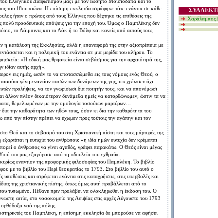
 του Ελληνικού Διαφωτισμού μαζί με τον Ιώσηπο Μοισιόδαπα και το
ος του 18ου αιώνα. Η επίσημη εκκλησία στράφηκε τότε ενάντια σε κάθε
ΣΥΛΛΕΚΤ
υλος ήταν ο πρώτος από τους Έλληνες που δέχτηκε τις επιθέσεις της
Χαράλαμπος 
ς πολύ προοδευτικές απόψεις για την εποχή του. Όμως ο Παμπλέκης δεν
σιο, το Λάιμπιντς και το Λόκ ή το Βόλφ και κανείς από αυτούς τους
αν η κατάλυση της Εκκλησίας, αλλά η επαναφορά της στην αξιοπρέπεια με
εντάσσεται και η πολεμική του ενάντια σε μια μερίδα του κλήρου. Το
ρησκεία: «Η εδική μας θρησκεία είναι σεβάσμιος για την αρχαιότητά της,
ην ιδίαν αυτής αρχή».
ερον εις ημάς, ωσάν το να υποτασσώμεθα εις τους νόμους ενός Θεού, ο
ς τοσαύτα γένη εναντίον πασών των δυνάμεων της γης, υπεχρέωσεν όχι
αυτών προλήψεις, να τον γνωρίσωσι δια ποιητήν τους, και να απονέμωσι
και άλλον πλέον δικαιότερον δυνάμεθα ημείς να κατορθώνωμεν; ώστιν τα να
ύματα, θεμελιωμένων με την ομολογία τοσούτων μαρτύρων…
δια την καθαρότητα των ηθών τους, όσον κι δια την καθαρότητα του
ω από την πίστην πρέπει να έχωμεν προς τούτοις την αγάπην και τον
 στο Θεό και το σεβασμό του στη Χριστιανική πίστη και τους μάρτυρές της.
ή εξαρτάται η ευτυχία του ανθρώπου: «η ιδία ημών ευτυχία δεν κρέμαται
πορεί ο άνθρωπος να γίνει αγαθός, γράφει παρακάτω. Ο Θεός είναι μέγας
 Υιού του μας εξαγόρασε από τη «δουλεία του εχθρού».
κυρίως εναντίον της προφορικής φιλοσοφίας του Παμπλέκη. Το βιβλίο
ου με το βιβλίο του Περί θεοκρατίας το 1793. Στο βιβλίο του αυτό ο
υποθέσεις και στρέφεται ενάντια στις καταχρήσεις, στις υπερβολές και
ίδιας της χριστιανικής πίστης, όπως όμως αυτή προβάλλεται από το
 του τυπωμένο. Πέθανε πριν προλάβει να ολοκληρωθεί η έκδοση του. Ο
γνωστη αιτία, στο νοσοκομείο της Λειψίας στις αρχές Αύγουστο του 1793
ν ορθόδοξο ναό της πόλης.
οστηρικτές του Παμπλέκη, η επίσημη εκκλησία δε μπορούσε να αφήσει