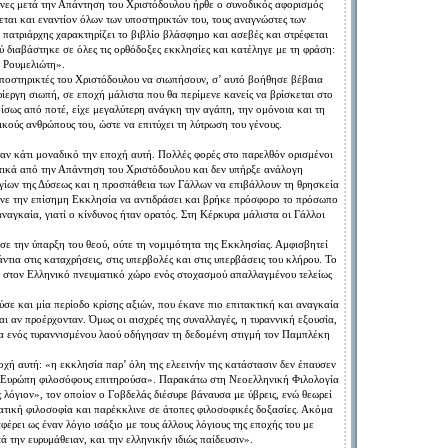
ήνες μετά την Απάντηση του Χριστόδουλου ήρθε ο συνοδικός αφορισμός
εται και εναντίον όλων των υποστηρικτών του, τους αναγνώστες των
Ο πατριάρχης χαρακτηρίζει το βιβλίο βλάσφημο και ασεβές και στρέφεται
ύ διαβάστηκε σε όλες τις ορθόδοξες εκκλησίες και κατέληγε με τη φράση:
 Ρουμελιώτη».
υποστηρικτές του Χριστόδουλου να σιωπήσουν, σ’ αυτό βοήθησε βέβαια
ρίεργη σιωπή, σε εποχή μάλιστα που θα περίμενε κανείς να βρίσκεται στο
ίσως από ποτέ, είχε μεγαλύτερη ανάγκη την αγάπη, την ομόνοια και τη
ούς ανθρώπους του, ώστε να επιτύχει τη λύτρωση του γένους.
αν κάτι μοναδικό την εποχή αυτή. Πολλές φορές στο παρελθόν ορισμένοι
τικά από την Απάντηση του Χριστόδουλου και δεν υπήρξε ανάλογη
γίων της Δύσεως και η προσπάθεια των Γάλλων να επιβάλλουν τη θρησκεία
κανε την επίσημη Εκκλησία να αντιδράσει και βρήκε πρόσφορο το πρόσωπο
ναγκαία, γιατί ο κίνδυνος ήταν ορατός. Στη Κέρκυρα μάλιστα οι Γάλλοι
σε την ύπαρξη του θεού, ούτε τη νομιμότητα της Εκκλησίας. Αμφισβητεί
ντια στις καταχρήσεις, στις υπερβολές και στις υπερβάσεις του κλήρου. Το
σα στον Ελληνικό πνευματικό χώρο ενός στοχασμού απαλλαγμένου τελείως
ύσε και μία περίοδο κρίσης αξιών, που έκανε πιο επιτακτική και αναγκαία
αι αν προέρχονταν. Όμως οι αισχρές της συναλλαγές, η τυραννική εξουσία,
σια ενός τυραννισμένου λαού οδήγησαν τη δεδομένη στιγμή τον Παμπλέκη
χή αυτή: «η εκκλησία παρ’ όλη της ελεεινήν της κατάστασιν δεν έπαυσεν
 εν Ευρώπη φιλοσόφους επιτηρούσα». Παρακάτω στη Νεοελληνική Φιλολογία
λόγιον», τον οποίον ο Γοβδελάς διέσυρε βάναυσα με ύβρεις, ενώ θεωρεί
ατική φιλοσοφία και παρέκκλινε σε άτοπες φιλοσοφικές δοξασίες. Ακόμα
έρει ως έναν λόγιο ισάξιο με τους άλλους λόγιους της εποχής του με
ά την ευρυμάθειαν, και την ελληνικήν ιδιώς παίδευσιν».