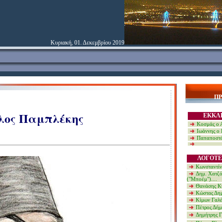
Κυριακή, 01. Δεκεμβρίου 2019
Π
λος Παμπλέκης
ΕΚΚΛ
Κοσμάς ο 
Ιωάννης ο 
Παπαποστό
ΛΟΓΟΤΕ
Κωνσταντίν
Δημ. Χατζ
("Μποέμ")....
Θανάσης Κυ
Κώστας Δημ
Κίμων Γαλά
Πέτρος Δήμ
Δημήτρης Γι