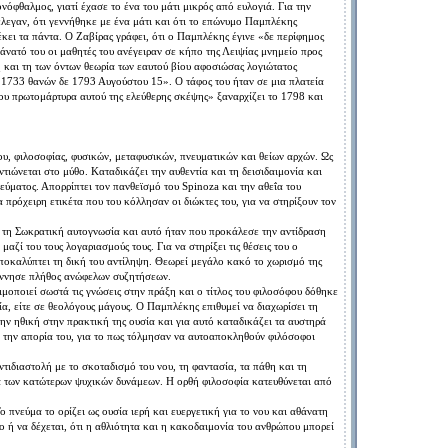
νόφθαλμος, γιατί έχασε το ένα του μάτι μικρός από ευλογιά. Για την
έλεγαν, ότι γεννήθηκε με ένα μάτι και ότι το επώνυμο Παμπλέκης
κει τα πάντα. Ο Ζαβίρας γράφει, ότι ο Παμπλέκης έγινε «δε περίφημος
θάνατό του οι μαθητές του ανέγειραν σε κήπο της Λειψίας μνημείο προς
ή και τη των όντων θεωρία των εαυτού βίου αφοσιώσας λογιώτατος
ι 1733 θανών δε 1793 Αυγούστου 15». Ο τάφος του ήταν σε μια πλατεία
ου πρωτομάρτυρα αυτού της ελεύθερης σκέψης» ξαναρχίζει το 1798 και
υ, φιλοσοφίας, φυσικών, μεταφυσικών, πνευματικών και θείων αρχών. Ως
ιώνεται στο μύθο. Καταδικάζει την αυθεντία και τη δεισιδαιμονία και
νεύματος. Απορρίπτει τον πανθεϊσμό του Spinoza και την αθεΐα του
 πρόχειρη ετικέτα που του κόλλησαν οι διώκτες του, για να στηρίξουν τον
τη Σωκρατική αυτογνωσία και αυτό ήταν που προκάλεσε την αντίδραση
αζί του τους λογαριασμούς τους. Για να στηρίξει τις θέσεις του ο
ποκαλύπτει τη δική του αντίληψη. Θεωρεί μεγάλο κακό το χωρισμό της
γέννησε πλήθος ανώφελων συζητήσεων.
σιμοποιεί σωστά τις γνώσεις στην πράξη και ο τίτλος του φιλοσόφου δόθηκε
ία, είτε σε θεολόγους μάγους. Ο Παμπλέκης επιθυμεί να διαχωρίσει τη
ην ηθική στην πρακτική της ουσία και για αυτό καταδικάζει τα αυστηρά
ι την απορία του, για το πως τόλμησαν να αυτοαποκληθούν φιλόσοφοι
τιδιαστολή με το σκοταδισμό του νου, τη φαντασία, τα πάθη και τη
ια των κατώτερων ψυχικών δυνάμεων. Η ορθή φιλοσοφία κατευθύνεται από
πνεύμα το ορίζει ως ουσία ιερή και ευεργετική για το νου και αθάνατη
κο ή να δέχεται, ότι η αθλιότητα και η κακοδαιμονία του ανθρώπου μπορεί