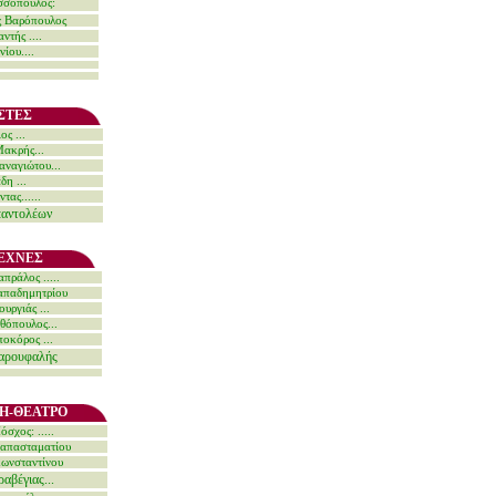
σσόπουλος:
ς Βαρόπουλος
αντής
....
νίου
....
ΣΤΕΣ
ιος
...
ακρής...
ναγιώτου...
άδη
...
τας......
παντολέων
ΕΧΝΕΣ
ράλος .....
παδημητρίου
ουργιάς
...
αθόπουλος
...
ποκόρος
...
αρουφαλής
Η-ΘΕΑΤΡΟ
σχος: .....
απασταματίου
ωνσταντίνο
υ
βέγιας...