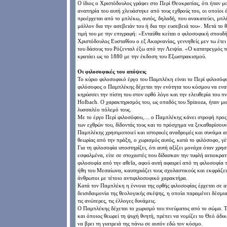
Ο ίδιος ο Χριστόδουλος γράφει στο Περί Θεοκρατίας, ότι ήταν μο
αναπηρία του αυτή χλευάστηκε από τους εχθρούς του, οι οποίοι 
προέρχεται από το μπλέκω, αυτός, δηλαδή, που ανακατεύει, μπλέ
μάλλον δια την ασεβειάν του ή δια την ευσεβειά του». Μετά το 
τιμή του με την επιγραφή: «Ενταύθα κείται ο φιλοσοφική σπουδ
Χριστόδουλος Ευσταθίου ο εξ Ακαρνανίας, γεννηθείς μεν τω έτε
του δάσους του Ρόζενταλ έξω από την Λειψία. «Ο κατατρεγμός τ
κρατάει ως το 1880 με την έκδοση του Εξωστρακισμού.
Οι φιλοσοφικές του απόψεις
Το κύριο φιλοσοφικό έργο του Παμπλέκη είναι το Περί φιλοσόφο
φιλόσοφος ο Παμπλέκης δέχεται την ενότητα του κόσμου να εναντ
κηρύσσει την πίστη του στον ορθό λόγο και την ελευθερία του π
Holbach. Ο χαρακτηρισμός του, ως οπαδός του Spinoza, ήταν μια
λυσσαλέο πόλεμό τους.
Με το έργο Περί φιλοσόφου,… ο Παμπλέκης κάνει στροφή προς 
των εχθρών του, δίδοντάς τους και το πρόσχημα να ξεκαθαρίσουν μ
Παμπλέκης χρησιμοποιεί και ιστορικές αναδρομές και συνάμα α
θεωρίας από την πράξη, ο χωρισμός αυτός, κατά το φιλόσοφο, 
Για τη φιλοσοφία υποστηρίζει, ότι αυτή αξίζει μονάχα όταν χρη
εσφαλμένα, είτε σε στοχαστές που δίδασκαν την τυφλή αιτιοκρατ
φιλοσοφία από την αθεΐα, αφού αυτή αφαιρεί από τη φιλοσοφία τ
ήθη του Μεσαίωνα, καυτηριάζει τους σχολαστικούς και εκφράζε
άνθρωποι με τέτοιο αντιφιλοσοφικό χαρακτήρα.
Κατά τον Παμπλέκη η έννοια της ορθής φιλοσοφίας έρχεται σε αν
δεισιδαιμονία της θεολογικής σκέψης, η οποία παραμένει δέσμ
τις ανώτερες, τις έλλογες δυνάμεις.
Ο Παμπλέκης δέχεται το χωρισμό του πνεύματος από το σώμα. Το 
και όποιος θεωρεί τη ψυχή θνητή, πρέπει να νομίζει το Θεό άδι
να βρει τη γιατρειά της πάνω σε αυτόν εδώ τον κόσμο.