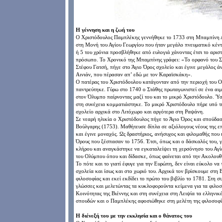
Η γέννηση και η ζωή του
Ο Χριστόδουλος Παμπλέκης γεννήθηκε το 1733 στη Μπαμπίνη Αι
στη Μονή του Αγίου Γεωργίου που ήταν μεγάλο πνευματικό κέντ
ή 5 του χρόνια προσβλήθηκε από ευλογιά χάνοντας έτσι το αριστ
πρόσωπο. Το Χρονικό της Μπαμπίνης γράφει: «Το ορφανό του Σ
Στέφου Γατσή, πήγε στο Άγιο Όρος σχολείο και έγινε μεγάλος ά
Αινιάν, που πέρασαν απ’ εδώ με τον Καραϊσκάκη».
Ο πατέρας του Χριστόδουλου κατάγονταν από την περιοχή του Ο
παντρεύτηκε. Γύρω στο 1740 ο Στάθης πρωταγωνιστεί σε ένα αιμ
στον Όλυμπο παίρνοντας μαζί του και το μικρό Χριστόδουλο. Ύ
στη συνέχεια κομματιάστηκε. Το μικρό Χριστόδουλο πήρε υπό τη
σχολείο αρχικά στο Λιτόχωρο και αργότερα στη Ραψάνη.
Σε νεαρή ηλικία ο Χριστόδουλος πήγε το Άγιο Όρος και σπούδασ
Βούλγαρης (1753). Μαθήτευσε δίπλα σε αξιόλογους νέους της ε
και έγινε μοναχός. Ως δραστήριος, ανήσυχος και φιλομαθής που
Όρους που ξέσπασαν το 1756. Έτσι, όπως και ο δάσκαλός του, γ
κλήρου και αναγκάστηκε να εγκαταλείψει τη χερσόνησο του Αγί
του Ολύμπου όπου και δίδασκε, όπως φαίνεται από την Ακολουθ
Το πότε και το γιατί έφυγε για την Ευρώπη, δεν είναι εύκολο ν
σχολεία και ίσως και στο χωριό του. Αρχικά τον βρίσκουμε στη 
φιλοσοφίας και εκεί εκδίδει το πρώτο του βιβλίο το 1781. Στη σ
γλώσσες και μελετώντας τα κυκλοφορούντα κείμενα για τα φιλοσ
Κοινότητας της Βιέννης και στη συνέχεια στη Λειψία τα ελληνι
σπουδών και ο Παμπλέκης αφοσιώθηκε στη μελέτη της φιλοσοφί
Η διένεξή του με την εκκλησία και ο θάνατος του