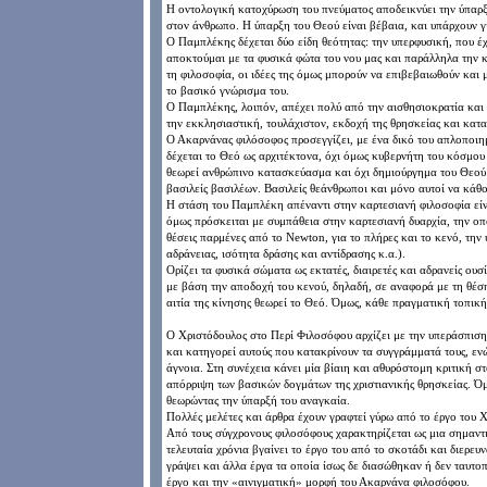
Η οντολογική κατοχύρωση του πνεύματος αποδεικνύει την ύπαρξη
στον άνθρωπο. Η ύπαρξη του Θεού είναι βέβαια, και υπάρχουν γι
Ο Παμπλέκης δέχεται δύο είδη θεότητας: την υπερφυσική, που έ
αποκτούμαι με τα φυσικά φώτα του νου μας και παράλληλα την 
τη φιλοσοφία, οι ιδέες της όμως μπορούν να επιβεβαιωθούν και μ
το βασικό γνώρισμα του.
Ο Παμπλέκης, λοιπόν, απέχει πολύ από την αισθησιοκρατία και 
την εκκλησιαστική, τουλάχιστον, εκδοχή της θρησκείας και κατα
Ο Ακαρνάνας φιλόσοφος προσεγγίζει, με ένα δικό του απλοποιη
δέχεται το Θεό ως αρχιτέκτονα, όχι όμως κυβερνήτη του κόσμου
θεωρεί ανθρώπινο κατασκεύασμα και όχι δημιούργημα του Θεού. 
βασιλείς βασιλέων. Βασιλείς θεάνθρωποι και μόνο αυτοί να κάθο
Η στάση του Παμπλέκη απέναντι στην καρτεσιανή φιλοσοφία είναι
όμως πρόσκειται με συμπάθεια στην καρτεσιανή δυαρχία, την οπο
θέσεις παρμένες από το Newton, για το πλήρες και το κενό, την 
αδράνειας, ισότητα δράσης και αντίδρασης κ.α.).
Ορίζει τα φυσικά σώματα ως εκτατές, διαιρετές και αδρανείς ουσ
με βάση την αποδοχή του κενού, δηλαδή, σε αναφορά με τη θέσ
αιτία της κίνησης θεωρεί το Θεό. Όμως, κάθε πραγματική τοπικ
Ο Χριστόδουλος στο Περί Φιλοσόφου αρχίζει με την υπεράσπιση
και κατηγορεί αυτούς που κατακρίνουν τα συγγράμματά τους, εν
άγνοια. Στη συνέχεια κάνει μία βίαιη και αθυρόστομη κριτική σ
απόρριψη των βασικών δογμάτων της χριστιανικής θρησκείας. Όμ
θεωρώντας την ύπαρξή του αναγκαία.
Πολλές μελέτες και άρθρα έχουν γραφτεί γύρω από το έργο του 
Από τους σύγχρονους φιλοσόφους χαρακτηρίζεται ως μια σημαντ
τελευταία χρόνια βγαίνει το έργο του από το σκοτάδι και διερευ
γράψει και άλλα έργα τα οποία ίσως δε διασώθηκαν ή δεν ταυτο
έργο και την «αινιγματική» μορφή του Ακαρνάνα φιλοσόφου.