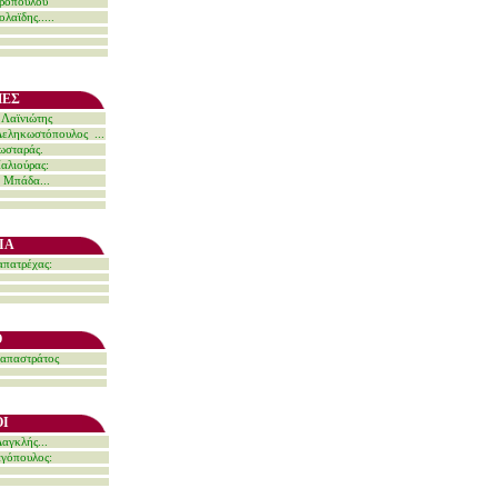
υροπούλου
λαϊδης.....
ΜΕΣ
. Λαϊνιώτης
 Δεληκωστόπουλος ...
ωσταράς
.
αλιούρας:
 Μπάδα...
ΙΑ
απατρέχας:
Ο
απαστράτος
ΟΙ
αγκλής...
γόπουλος: