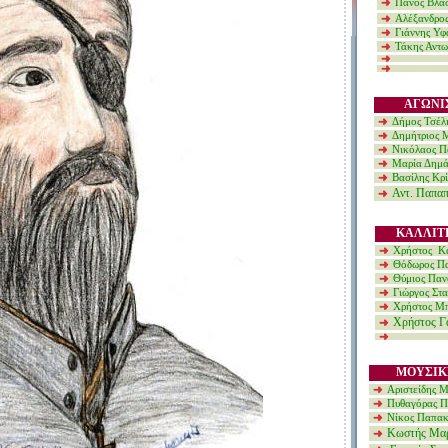
Πάνος Βλα
Αλέξανδρο
Γιάννης Υφ
Τάκης Αντω
ΑΓΩΝΙ
Δήμος Τσέλ
Δημήτριος Μ
Νικόλαος Πα
Μαρία Δημ
Βασίλης Κρίν
Αντ. Παπα
ΚΑΛΛΙΤ
Χρήστος Καπ
Θόδωρος Πα
Θύμιος Παν
Γιώργος Στ
Χρήστος Μ
Χρήστος Γ
ΜΟΥΣΙΚ
Αριστείδης Μό
Πυθαγόρας Π
Νίκος Παπακ
Κωστής Μαρα