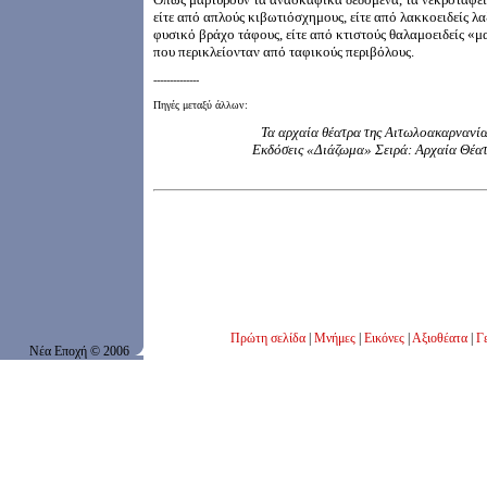
είτε από απλούς κιβωτιόσχημους, είτε από λακκοειδείς λ
φυσικό βράχο τάφους, είτε από κτιστούς θαλαμοειδείς «
που περικλείονταν από ταφικούς περιβόλους.
--------------
Πηγές μεταξύ άλλων:
Τα αρχαία θέατρα της Αιτωλοακαρνανί
Εκδόσεις «Διάζωμα» Σειρά: Αρχαία Θέα
Πρώτη σελίδα
|
Μνήμες
|
Εικόνες
|
Αξιοθέατα
|
Γε
Νέα Εποχή
© 200
6