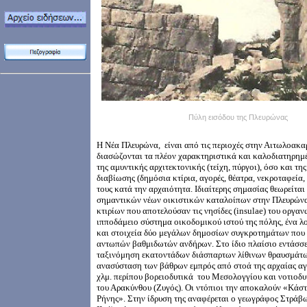
Πύλη εισόδου της Πλευρώνας
Η Νέα Πλευρώνα, είναι από τις περιοχές στην Αιτωλοακ
διασώζονται τα πλέον χαρακτηριστικά και καλοδιατηρημ
της αμυντικής αρχιτεκτονικής (τείχη, πύργοι), όσο και της
διαβίωσης (δημόσια κτίρια, αγορές, θέατρα, νεκροταφεία,
τους κατά την αρχαιότητα. Ιδιαίτερης σημασίας θεωρείτα
σημαντικών νέων οικιστικών καταλοίπων στην Πλευρώνα
κτιρίων που αποτελούσαν τις νησίδες (insulae) του οργα
ιπποδάμειο σύστημα οικοδομικού ιστού της πόλης, ένα 
και στοιχεία δύο μεγάλων δημοσίων συγκροτημάτων που 
αντωπών βαθμιδωτών ανδήρων. Στο ίδιο πλαίσιο εντάσσε
ταξινόμηση εκατοντάδων διάσπαρτων λίθινων θραυσμάτω
ανασύσταση των βάθρων εμπρός από στοά της αρχαίας αγ
χλμ. περίπου βορειοδυτικά του Μεσολογγίου και νοτιοδυ
του Αρακύνθου (Ζυγός). Οι ντόπιοι την αποκαλούν «Κάσ
Ρήνης». Στην ίδρυση της αναφέρεται ο γεωγράφος Στράβ