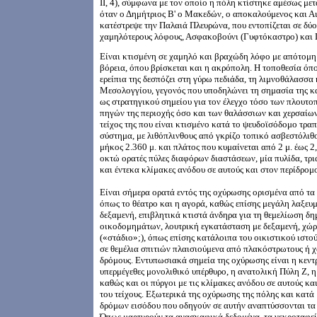
II, 4), σύμφωνα με τον οποίο η πόλη κτίστηκε αμέσως μετ
όταν ο Δημήτριος Β' ο Μακεδών, ο αποκαλούμενος και Α
κατέστρεψε την Παλαιά Πλευρώνα, που εντοπίζεται σε δύ
χαμηλότερους λόφους, Ασφακοβούνι (Γυφτόκαστρο) και 
Είναι κτισμένη σε χαμηλό και βραχώδη λόφο με απότομη
βόρεια, όπου βρίσκεται και η ακρόπολη. Η τοποθεσία όπ
ερείπια της δεσπόζει στη γύρω πεδιάδα, τη λιμνοθάλασσα 
Μεσολογγίου, γεγονός που υποδηλώνει τη σημασία της κ
ως στρατηγικού σημείου για τον έλεγχο τόσο των πλουτ
πηγών της περιοχής όσο και των θαλάσσιων και χερσαίω
τείχος της που είναι κτισμένο κατά το ψευδοϊσόδομο τρα
σύστημα, με λιθόπλινθους από γκρίζο τοπικό ασβεστόλιθο
μήκος 2.360 μ. και πλάτος που κυμαίνεται από 2 μ. έως 2
οκτώ ορατές πύλες διαφόρων διαστάσεων, μία πυλίδα, τρι
και έντεκα κλίμακες ανόδου σε αυτούς και στον περίδρομο
Είναι σήμερα ορατά εντός της οχύρωσης ορισμένα από τα 
όπως το θέατρο και η αγορά, καθώς επίσης μεγάλη λαξευ
δεξαμενή, επιβλητικά κτιστά άνδηρα για τη θεμελίωση δ
οικοδομημάτων, λουτρική εγκατάσταση με δεξαμενή, χώ
(«στάδιο»;), όπως επίσης κατάλοιπα του οικιστικού ιστο
σε θεμέλια σπιτιών πλαισιούμενα από πλακόστρωτους ή 
δρόμους. Εντυπωσιακά σημεία της οχύρωσης είναι η κεντρ
υπερμέγεθες μονολιθικό υπέρθυρο, η ανατολική Πύλη Ζ, η
καθώς και οι πύργοι με τις κλίμακες ανόδου σε αυτούς κα
του τείχους. Εξωτερικά της οχύρωσης της πόλης και κατά
δρόμων εισόδου που οδηγούν σε αυτήν αναπτύσσονται τα 
Όπως μαρτυρούν τα ανασκαφικά δεδομένα, τα νεκροταφε