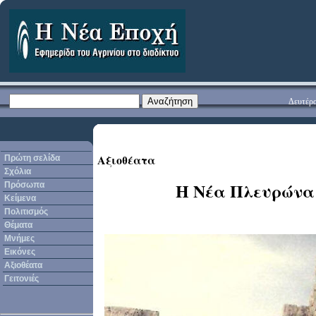
Δευτέρα
Αξιοθέατα
Πρώτη σελίδα
Σχόλια
Η Νέα Πλευρώνα
Πρόσωπα
Κείμενα
Πολιτισμός
Θέματα
Μνήμες
Εικόνες
Αξιοθέατα
Γειτονιές