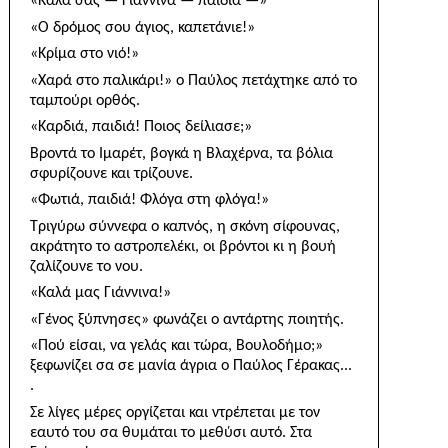
«Καλά σας — Γιάννινα — παιδιά —»
«Ο δρόμος σου άγιος, καπετάνιε!»
«Κρίμα στο νιό!»
«Χαρά στο παλικάρι!» ο Παύλος πετάχτηκε από το
ταμπούρι ορθός.
«Καρδιά, παιδιά! Ποιος δείλιασε;»
Βροντά το Ιμαρέτ, βογκά η Βλαχέρνα, τα βόλια
σφυρίζουνε και τρίζουνε.
«Φωτιά, παιδιά! Φλόγα στη φλόγα!»
Τριγύρω σύννεφα ο καπνός, η σκόνη σίφουνας,
ακράτητο το αστροπελέκι, οι βρόντοι κι η βουή
ζαλίζουνε το νου.
«Καλά μας Γιάννινα!»
«Γένος ξύπνησες» φωνάζει ο αντάρτης ποιητής.
«Πού είσαι, να γελάς και τώρα, Βουλοδήμο;»
ξεφωνίζει σα σε μανία άγρια ο Παύλος Γέρακας...
.
Σε λίγες μέρες οργίζεται και ντρέπεται με τον
εαυτό του σα θυμάται το μεθύσι αυτό. Στα