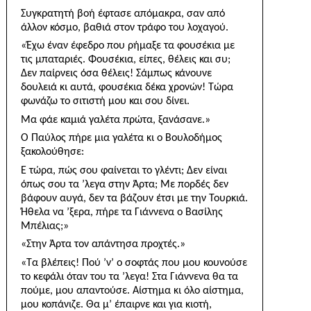
Συγκρατητή βοή έφτασε απόμακρα, σαν από
άλλον κόσμο, βαθιά στον τράφο του λοχαγού.
«Έχω έναν έφεδρο που ρήμαξε τα φουσέκια με
τις μπαταριές. Φουσέκια, είπες, θέλεις και συ;
Δεν παίρνεις όσα θέλεις! Σάμπως κάνουνε
δουλειά κι αυτά, φουσέκια δέκα χρονών! Τώρα
φωνάζω το σιτιστή μου και σου δίνει.
Μα φάε καμιά γαλέτα πρώτα, ξανάσανε.»
Ο Παύλος πήρε μια γαλέτα κι ο Βουλοδήμος
ξακολούθησε:
Ε τώρα, πώς σου φαίνεται το γλέντι; Δεν είναι
όπως σου τα ’λεγα στην Άρτα; Με πορδές δεν
βάφουν αυγά, δεν τα βάζουν έτσι με την Τουρκιά.
Ήθελα να ’ξερα, πήρε τα Γιάννενα ο Βασίλης
Μπέλιας;»
«Στην Άρτα τον απάντησα προχτές.»
«Τα βλέπεις! Πού ’ν’ ο σοφτάς που μου κουνούσε
το κεφάλι όταν του τα ’λεγα! Στα Γιάννενα θα τα
πούμε, μου απαντούσε. Αίστημα κι όλο αίστημα,
μου κοπάνιζε. Θα μ’ έπαιρνε και για κιοτή,