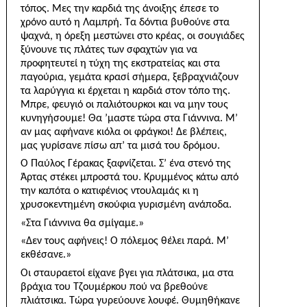
τόπος. Μες την καρδιά της άνοιξης έπεσε το
χρόνο αυτό η Λαμπρή. Τα δόντια βυθούνε στα
ψαχνά, η όρεξη με­στώνει στο κρέας, οι σουγιάδες
ξύνουνε τις πλάτες των σφαχτών για να
προφητευτεί η τύχη της εκστρατείας και στα
παγούρια, γεμάτα κρασί σήμερα, ξεβραχνιάζουν
τα λαρύγγια κι έρχεται η καρδιά στον τόπο της.
Μπρε, φευγιό οι παλιότουρκοι και να μην τους
κυνη­γήσουμε! Θα ’μαστε τώρα στα Γιάννινα. Μ’
αν μας αφήνανε κιόλα οι φράγκοι! Δε βλέπεις,
μας γυρίσανε πίσω απ’ τα μισά του δρόμου.
Ο Παύλος Γέρακας ξαφνίζεται. Σ’ ένα στενό της
Άρτας στέκει μπροστά του. Κρυμμένος κάτω από
την καπότα ο κατιφένιος ντουλαμάς κι η
χρυσοκεντημένη σκούφια γυρισμένη ανάποδα.
«Στα Γιάννινα θα σμίγαμε.»
«Δεν τους αφήνεις! Ο πόλεμος θέλει παρά. Μ’
εκθέσανε.»
Οι σταυραετοί είχανε βγει για πλάτσικα, μα στα
βράχια του Τζουμέρκου πού να βρεθούνε
πλιάτσικα. Τώρα γυρεύουνε λουφέ. Θυμηθήκανε