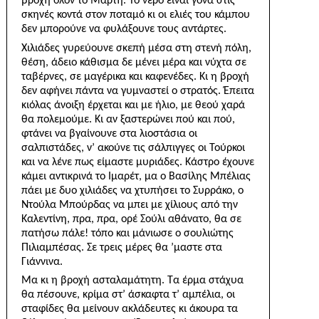
βροχή όλον το Μάρτη. Το νερό είναι γόνα στις
σκηνές κοντά στον ποταμό κι οι ελιές του κάμπου
δεν μπορούνε να φυλάξουνε τους αντάρτες.
Χιλιάδες γυρεύουνε σκεπή μέσα στη στενή πόλη,
θέση, άδειο κάθισμα δε μένει μέρα και νύχτα σε
τα­βέρνες, σε μαγέρικα και καφενέδες. Κι η βροχή
δεν αφήνει πάντα να γυμναστεί ο στρατός. Έπειτα
κιόλας άνοιξη έρχεται και με ήλιο, με θεού χαρά
θα πολεμούμε. Κι αν ξαστερώνει πού και πού,
φτάνει να βγαίνουνε στα λιοστάσια οι
σαλπιστάδες, ν’ ακούνε τις σάλπιγγες οι Τούρκοι
και να λένε πως είμαστε μυριάδες. Κάστρο έχουνε
κάμει αντικρινά το Ιμαρέτ, μα ο Βασίλης Μπέλιας
πάει με δυο χιλιάδες να χτυπήσει το Συρράκο, ο
Ντούλα Μπούρδας να μπει με χίλιους από την
Καλεντίνη, πρα, πρα, ορέ Σούλι αθάνατο, θα σε
πατήσω πάλε! τόπο και μάνιωσε ο σουλιώτης
Πιλιαμπέσας. Σε τρεις μέρες θα ’μαστε στα
Γιάννινα.
Μα κι η βροχή ασταλαμάτητη. Τα έρμα στάχυα
θα πέσουνε, κρίμα στ’ άσκαφτα τ’ αμπέλια, οι
σταφίδες θα μείνουν ακλάδευτες κι άκουρα τα