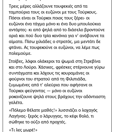
Τρεις μέρες αλλάζουνε τουφεκιές από τα
ταμπούρια τους οι ευζώνοι με τους Τούρκους.
Πόσοι είναι οι Τούρκοι ποιος τους ξέρει· οι
ευζώνοι ένα τάγμα μόνο κι ένα δυο μπουλούκια
αντάρτες· κι από ψηλά από το διάσελο βροντούνε
αριά και πού δυο τρία κανόνια για ν’ ανάβουνε τα
αίματα. Πίσω χιλιάδες ο στρατός, μα μεντάτι δε
φτάνει. Ας τουφεκούνε οι ευζώνοι, να λέμε πως
πολεμούμε.
Στοίβες, λόφοι ολάκεροι τα ψωμιά στη Στρεβίνα
και στο Λούρο. Χάσικες, φρέσκες στέρνουνε γύρω
συντάγματα και λόχους τις κουραμάνες οι
φούρνοι του στρατού από τη Φιλιπιάδα,
ζυμωμένες από τ’ αλεύρια που αφήσανε οι
Τούρκοι φεύγοντας — μόνο οι ευζώνοι
ροκανίζουνε ψηλά στους βράχους την αδόντιαστη
γαλέτα.
«Πόλεμο θέλατε μαθές!» λυσσιάζει ο λοχαγός
Λαγήνας· ξερός ο λάρυγγας, το κέφι θολό, τι
σώθηκε το ούζο από προχτές.
«Τι λες μωρέ!»