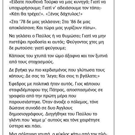
«Είδατε πουθενά Τούρκο να μας κυνηγά; Γιατί να
υποχωρήσουμε; Γιατί ν’ αδειάσουμε τον τόπο;·
«Κάτι θα τρέχει!». «Ξένος δάχτυλος!»
«Στα ’78 δε μας γελάσανε; Στα ’86 δε μας
αποκλείσανε; Και τώρα μας γυρίζουν πίσω».
Να γελάσει ο Παύλος ή να θυμώσει; Γιατί να μην
πιστέψει προδοσία κι αυτός; Φεύγοντας χτες μη
δε ρωτούσε: γιατί φεύγουμε;
Κάποιος του χτυπά τον ώμο άξαφνα και τον ξυπνά
από τους στοχασμούς.
Δε βγήκα γω πιο κερδισμένος που γλύτωσα τους
κόπους; Δε σας τα ’λεγα; Και σεις τι βγάλατε;»
Έφεδρος με πολιτικά ήταν αυτός. Γιος κάποιου
σταφιδέμπορου της Πάτρας, αποσπασμένος σε
γρα­φείο από την πρώτη μέρα που
παρουσιάστηκε. Όταν άνοιξε ο πόλεμος, τόνε
δώσανε συνοδό σε δυο Άγγλους
δημοσιογράφους. Διηγήθηκε του Παύλου το
γλέντι που ’καμε μ’ αυτούς και τόνε χαιρέτησε
ύστερα και πάει.
Μια σάλπιγγα χτυπά, ο κύκλος κάτω από τον πλά­