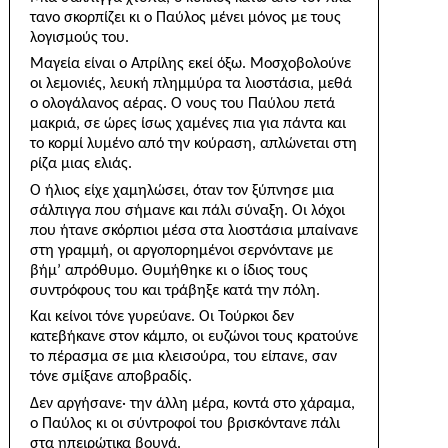
τανο σκορπίζει κι ο Παύλος μένει μόνος με τους
λογισμούς του.
Μαγεία είναι ο Απρίλης εκεί όξω. Μοσχοβολούνε
οι λεμονιές, λευκή πλημμύρα τα λιοστάσια, μεθά
ο ο­λογάλανος αέρας. Ο νους του Παύλου πετά
μακριά, σε ώρες ίσως χαμένες πια για πάντα και
το κορμί λυμένο από την κούραση, απλώνεται στη
ρίζα μιας ελιάς.
Ο ήλιος είχε χαμηλώσει, όταν τον ξύπνησε μια
σάλπιγγα που σήμανε και πάλι σύναξη. Οι λόχοι
που ήτανε σκόρπιοι μέσα στα λιοστάσια μπαίνανε
στη γραμμή, οι αργοπορημένοι σερνόντανε με
βήμ’ απρόθυμο. Θυμήθηκε κι ο ίδιος τους
συντρόφους του και τράβηξε κατά την πόλη.
Και κείνοι τόνε γυρεύανε. Οι Τούρκοι δεν
κατεβήκανε στον κάμπο, οι ευζώνοι τους κρατούνε
το πέρα­σμα σε μια κλεισούρα, του είπανε, σαν
τόνε σμίξανε αποβραδίς.
Δεν αργήσανε· την άλλη μέρα, κοντά στο χάραμα,
ο Παύλος κι οι σύντροφοί του βρισκόντανε πάλι
στα ηπειρώτικα βουνά.