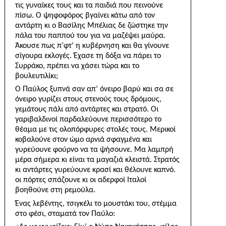
τις γυναίκες τους και τα παιδιά που πεινούνε
πίσω. Ο ψηφοφό­ρος βγαίνει κάτω από τον
αντάρτη κι ο Βασίλης Μπέλιας δε ζώστηκε την
πάλα του παππού του για να μαζέψει μαύρα.
Άκουσε πως π’φτ’ η κυβέρνηση και θα γίνουνε
σίγουρα εκλογές. Έχασε τη δόξα να πάρει το
Συρράκο, πρέπει να χάσει τώρα και το
βουλευτιλίκι;
Ο Παύλος ξυπνά σαν απ’ όνειρο βαρύ και σα σε
όνειρο γυρίζει στους στενούς τους δρόμους,
γεμάτους πάλι από αντάρτες και στρατό. Οι
γαριβαλδινοί παρδαλεύουνε περισσότερο το
θέαμα με τις ολοπόρφυρες στολές τους. Μερικοί
κοβαλούνε στον ώμο αρνιά σφαγμένα και
γυρεύουνε φούρνο να τα ψήσουνε. Μα λαμπρή
μέρα σήμερα κι είναι τα μαγαζιά κλειστά. Στρατός
κι αντάρτες γυρεύουνε κρασί και θέλουνε καπνό.
οι πόρτες σπάζουνε κι οι αδερφοί Ιταλοί
βοηθούνε στη ρεμούλα.
Ένας λεβέντης, τσιγκέλι το μουστάκι του, στέμμα
στο φέσι, σταματά τον Παύλο: