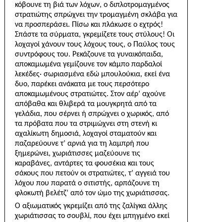
κόβουνε τη βιά των λόχων, ο διπλοτρομαγμένος
στρατιώτης σπρώχνει την τρομαγμένη σκλάβα για
να προσπεράσει. Πίσω και πλάκωσε ο εχτρός!
Σπάστε τα σύρματα, γκρεμίζετε τους στύλους! Οι
λοχαγοί χάνουν τους λόχους τους, ο Παύλος τους
συντρόφους του. Ρεκάζουνε τα γυναικόπαιδα,
αποκαμωμένα γεμίζουνε τον κάμπο παρδαλοί
λεκέδες· σωριασμένα εδώ μπουλούκια, εκεί ένα
δυο, παρέκει ανάκατα με τους περσότερο
αποκαμωμένους στρατιώτες. Στον αέρ’ αχούνε
απόβαθα και θλιβερά τα μουγκρητά από τα
γελάδια, που σέρνει ή σπρώχνει ο χωρικός, από
τα πρόβατα που τα στριμώχνει στη στενή κι
αχαλίκωτη δημοσιά, λοχαγοί σταματούν και
παζαρεύουνε τ’ αρνιά για τη λαμπρή που
ξημερώνει, χωριάτισσες μαζεύουνε τις
καραβάνες, αντάρτες τα φουσέκια και τους
σάκους που πετούν οι στρατιώτες, τ’ αγγειά του
λόχου που παρατά ο σιτιστής, αρπάζουνε τη
φλοκωτή βελέτζ’ από τον ώμο της χωριάτισσας.
Ο αξιωματικός γκρεμίζει από της ζαλίγκα άλλης
χωριάτισσας το σουβλί, που έχει μπηγμένο εκεί