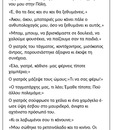
νου μου στην Πόλη.
«Έ, θα τα δεις και συ και θα ξεθυμάνεις.»
«Άκου, άκου, μπαταριές μου κάνει πάλε ο
ανθυπολοχαγός μου, όσο να ξεθυμάνει κι αυτός.»
«Μπαμ, μπουμ, να βρισκόμαστε σε δουλειά, να
χαλούμε φουσέκια, να παίζουμε σαν τα παιδιά.»
Ο γιατρός του τάγματος, κοντόχοντρος, μισόκοπος
άντρας, παρουσιάστηκε άξαφνα κι έκοψε τη
συνέχεια.
«Έλα, γιατρέ, κάθισε· μας φέρνεις τίποτε
χαμπέρια;»
Ο γιατρός μάζεψε τους ώμους:«Τι να σας φέρω!»
«Ο ταγματάρχης μας, τι λέει; Έμαθε τίποτα; Πού
άλλου πολεμάμε;»
Ο γιατρός σούφρωσε τα χείλια κι ένα χαμόγελο έ­
ωσε ύψη έσβου στο μαυριδερό, άνιφτο κι
αχτένιστο πρόσωπό του.
«Κι οι λαβωμένοι σου τι κάνουνε;»
«Μου σώθηκε το ρετσινόλαδο και το κινίνο. Οι