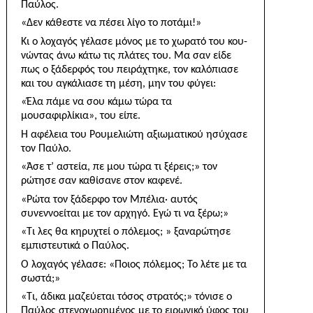
Παύλος.
«Δεν κάθεστε να πέσει λίγο το ποτάμι!»
Κι ο λοχαγός γέλασε μόνος με το χωρατό του κου­
νώντας άνω κάτω τις πλάτες του. Μα σαν είδε
πως ο ξάδερφός του πειράχτηκε, τον καλόπιασε
και του αγκάλιασε τη μέση, μην του φύγει:
«Έλα πάμε να σου κάμω τώρα τα
μουσαφιρλίκια», του είπε.
Η αφέλεια του Ρουμελιώτη αξιωματικού ησύχασε
τον Παύλο.
«Άσε τ’ αστεία, πε μου τώρα τι ξέρεις;» τον
ρώτησε σαν καθίσανε στον καφενέ.
«Ρώτα τον ξάδερφο τον Μπέλια· αυτός
συνεννοείται με τον αρχηγό. Εγώ τι να ξέρω;»
«Τι λες θα κηρυχτεί ο πόλεμος; » ξαναρώτησε
εμπιστευτικά ο Παύλος.
Ο λοχαγός γέλασε: «Ποιος πόλεμος; Το λέτε με τα
σωστά;»
«Τι, άδικα μαζεύεται τόσος στρατός;» τόνισε ο
Παύλος στενοχωρημένος με το ειρωνικό ύφος του