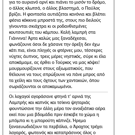
για το αυριανό αρνί και πιάνει το μισόν το δρόμο,
ο άλλος κλωτσά, ο άλλος βλαστημά, ο Παύλος
βρίζει. Η φαντασία αυτιάζεται κανόνια και βλέπει
φέσια κόκκινα μπροστά της, στους πιο δειλούς
γίνουνται σκιάχτρα κι οι ροδανθισμένες
κουτσουπιές του κάμπου. Καλή λαμπρή στα
Γιάννινα! Άρτα καλώς μας ξαναδέχεσαι,
φωνάζουνε όσοι δε χάσανε την όρεξη δεν έχω
κάτι πια, είναι πληγές οι φτέρνες μου, τέσσερες
νύχτες άυπνος, τρεις μέρες νηστικός, σύρε κι έλα
αποκάμαμε, ας έρθει ο Τούρκος να μας κόψει!
μουρμουρίζουνε στους αξιωματικούς, που
θέλουνε να τους σπρώξουνε να πάνε μπρος από
τα χείλη και τους όχ­τους των χαντακιών, όπου
σωριάζουνται οι αποκαμωμένοι.
Οι λοχαγοί αγοράσανε φτηνά τ’ αρνιά της
Λαμπρής και καπνός και τσίκνα ψηταριάς
φουντώσανε την άλλη μέρα τον ανοιξιάτικο αέρα
εκεί που μια βδομάδα πριν έσκαβε το χώμα η
μπόμπα κι η μπαρούτη κάπνιζε. Ή­ρεμα
ξαναευωδιάζουν τα περβόλια, ο Άραχτος τρέχει
λαγαρός, φωτεινός και καταπράσινος όλος ο