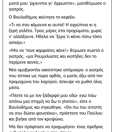
μισοί μου ’ρχουνται γι’ άρρωστοι», μισοθύμωσε ο
γιατρός.
Ο Βουλοδήμος κούνησε το κεφάλι:
«Τι να σου κάμουνε κι αυτοί! Η αγρύπνια κι η
ξερή γαλέτα. Τρεις μέρες στα προχώματα, χωρίς
ν’ αλλάξουνε. Ήθελα να ’ξερα τι κάνει πίσω τόσο
ασκέρι;»
«Μα να ’τανε κορφιάτες κάνε!» θύμωσε σωστά ο
γιατρός, «μα Ρουμελιώτες και κιοτήδες δεν το
περίμενε κανείς.»
Νέα ομοβροντία ακούστηκε απόμακρα· ο γιατρός
που έστεκε ως τώρα ορθός, ο μισός όξω από τον
προμαχώνα του λοχαγού, έσκυψε να χωθεί όλος
μέσα.
«Πέστε τα με τον ξάδερφό μου εδώ· εγώ πάω
απάνω μια στιγμή να δω τι γίνεται», είπε ο
Βουλοδή­μος και σηκώθηκε. «Θα πω του σιτιστή
να σου δώσει φουσέκια», πρόστεσε του Παύλου
και βγήκε από τον κρυψώνα.
Μα δεν πρόφτασε να προχωρήσει· ένας έφεδρος