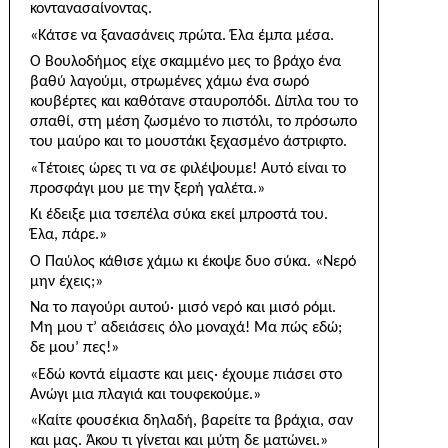
κοντανασαίνοντας.
«Κάτσε να ξανασάνεις πρώτα. Έλα έμπα μέσα.
Ο Βουλοδήμος είχε σκαμμένο μες το βράχο ένα
βαθύ λαγούμι, στρωμένες χάμω ένα σωρό
κουβέρτες και καθότανε σταυροπόδι. Δίπλα του το
σπαθί, στη μέση ζωσμένο το πιστόλι, το πρόσωπο
του μαύρο και το μουστάκι ξεχασμένο άστριφτο.
«Τέτοιες ώρες τι να σε φιλέψουμε! Αυτό είναι το
προσφάγι μου με την ξερή γαλέτα.»
Κι έδειξε μια τσεπέλα σύκα εκεί μπροστά του.
Έλα, πάρε.»
Ο Παύλος κάθισε χάμω κι έκοψε δυο σύκα. «Νερό
μην έχεις;»
Να το παγούρι αυτού· μισό νερό και μισό ρόμι.
Μη μου τ’ αδειάσεις όλο μοναχά! Μα πώς εδώ;
δε μου’ πες!»
«Εδώ κοντά είμαστε και μεις· έχουμε πιάσει στο
Ανώγι μια πλαγιά και τουφεκούμε.»
«Καίτε φουσέκια δηλαδή, βαρείτε τα βράχια, σαν
και μας. Άκου τι γίνεται και μύτη δε ματώνει.»