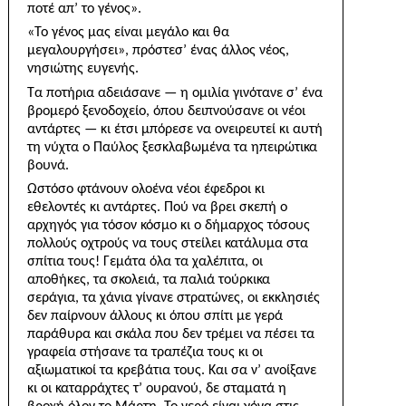
ποτέ απ’ το γένος».
«Το γένος μας είναι μεγάλο και θα
μεγαλουργήσει», πρόστεσ’ ένας άλλος νέος,
νησιώτης ευγενής.
Τα ποτήρια αδειάσανε — η ομιλία γινότανε σ’ ένα
βρομερό ξενοδοχείο, όπου δειπνούσανε οι νέοι
αντάρ­τες — κι έτσι μπόρεσε να ονειρευτεί κι αυτή
τη νύχτα ο Παύλος ξεσκλαβωμένα τα ηπειρώτικα
βουνά.
Ωστόσο φτάνουν ολοένα νέοι έφεδροι κι
εθελοντές κι αντάρτες. Πού να βρει σκεπή ο
αρχηγός για τόσον κόσμο κι ο δήμαρχος τόσους
πολλούς οχτρούς να τους στείλει κατάλυμα στα
σπίτια τους! Γεμάτα όλα τα χαλέπιτα, οι
αποθήκες, τα σκολειά, τα παλιά τούρκικα
σεράγια, τα χάνια γίνανε στρατώνες, οι εκκλησιές
δεν παίρνουν άλλους κι όπου σπίτι με γερά
παράθυρα και σκάλα που δεν τρέμει να πέσει τα
γραφεία στήσανε τα τραπέζια τους κι οι
αξιωματικοί τα κρεβάτια τους. Και σα ν’ ανοίξανε
κι οι καταρράχτες τ’ ουρανού, δε σταματά η