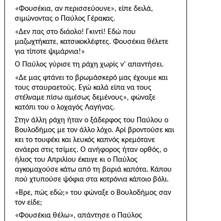
«Φουσέκια, αν περισσεύουνε», είπε δειλά,
σιμώνον­τας ο Παύλος Γέρακας.
«Δεν πας στο διάολο! Γκιντί! Εδώ που
μαζωχτήκατε, κατσικοκλέφτες. Φουσέκια θέλετε
για τίποτε ψιμάρνια!»
Ο Παύλος γύρισε τη ράχη χωρίς ν’ απαντήσει.
«Δε μας φτάνει το βρωμάσκερό μας έχουμε και
τους σταυραετούς. Εγώ καλά είπα να τους
στέλναμε πίσω αμέσως δεμένους», φώναξε
κατόπι του ο λοχαγός Λαγήνας.
Στην άλλη ράχη ήταν ο ξάδερφος του Παύλου ο
Βουλοδήμος με τον άλλο λόχο. Αρί βροντούσε και
κει το τουφέκι και λευκός καπνός κρεμότανε
ανάερα στις τσίμες. Ο ανήφορος ήταν ορθός, ο
ήλιος του Απριλίου έκαιγε κι ο Παύλος
αγκομαχούσε κάτω από τη βαριά καπότα. Κάπου
πού χτυπούσε ψόφια στα κοτρόνια κάποιο βόλι.
«Βρε, πώς εδώ;» του φώναξε ο Βουλοδήμος σαν
τον είδε;
«Φουσέκια θέλω», απάντησε ο Παύλος