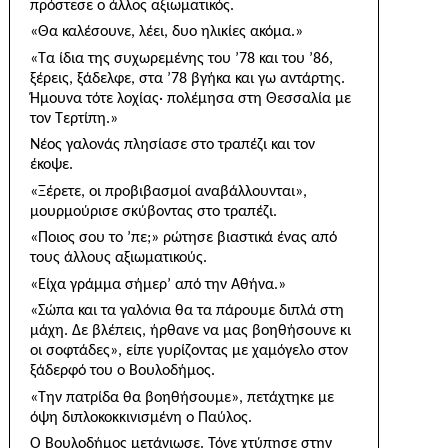
πρόστεσε ο άλλος αξιωματικός.
«Θα καλέσουνε, λέει, δυο ηλικίες ακόμα.»
«Τα ίδια της συχωρεμένης του ’78 και του ’86,
ξέρεις, ξάδελφε, στα ’78 βγήκα και γω αντάρτης.
Ήμουνα τότε λοχίας· πολέμησα στη Θεσσαλία με
τον Τερτίπη.»
Νέος γαλονάς πλησίασε στο τραπέζι και τον
έκοψε.
«Ξέρετε, οι προβιβασμοί αναβάλλουνται»,
μουρμού­ρισε σκύβοντας στο τραπέζι.
«Ποιος σου το ’πε;» ρώτησε βιαστικά ένας από
τους άλλους αξιωματικούς.
«Είχα γράμμα σήμερ’ από την Αθήνα.»
«Σώπα και τα γαλόνια θα τα πάρουμε διπλά στη
μάχη. Δε βλέπεις, ήρθανε να μας βοηθήσουνε κι
οι σοφτάδες», είπε γυρίζοντας με χαμόγελο στον
ξάδερφό του ο Βουλοδήμος.
«Την πατρίδα θα βοηθήσουμε», πετάχτηκε με
όψη διπλοκοκκινισμένη ο Παύλος.
Ο Βουλοδήμος μετάνιωσε. Τόνε χτύπησε στην