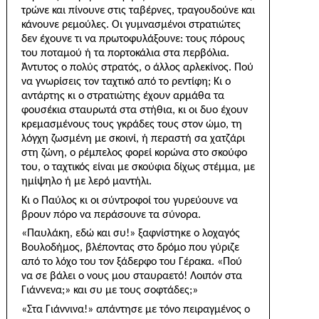
τρώνε και πίνουνε στις ταβέρνες, τραγουδούνε και
κάνουνε ρεμούλες. Οι γυμνασμένοι στρατιώτες
δεν έχουνε τι να πρωτοφυλάξουνε: τους πόρους
του ποταμού ή τα πορτοκάλια στα περβόλια.
Άντυτος ο πολύς στρατός, ο άλλος αρλεκίνος. Πού
να γνωρίσεις τον ταχτικό από το ρεντίφη; Κι ο
αντάρτης κι ο στρατιώτης έχουν αρμάθα τα
φουσέκια σταυρωτά στα στήθια, κι οι δυο έχουν
κρεμασμένους τους γκράδες τους στον ώμο, τη
λόγχη ζωσμένη με σκοινί, ή περα­στή σα χατζάρι
στη ζώνη, ο ρέμπελος φορεί κορώνα στο σκούφο
του, ο ταχτικός είναι με σκούφια δίχως στέμμα, με
ημίψηλο ή με λερό μαντήλι.
Κι ο Παύλος κι οι σύντροφοί του γυρεύουνε να
βρουν πόρο να περάσουνε τα σύνορα.
«Παυλάκη, εδώ και συ!» ξαφνίστηκε ο λοχαγός
Βουλοδήμος, βλέποντας στο δρόμο που γύριζε
από το λόχο του τον ξάδερφο του Γέρακα. «Πού
να σε βάλει ο νους μου σταυραετό! Λοιπόν στα
Γιάννενα;» και συ με τους σοφτάδες;»
«Στα Γιάννινα!» απάντησε με τόνο πειραγμένος ο