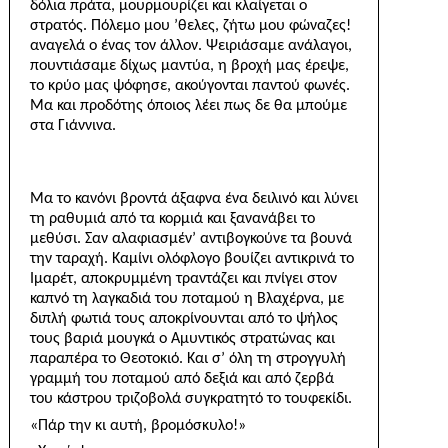
δόλια πράτα, μουρμουρίζει και κλαίγεται ο
στρατός. Πόλεμο μου ’θελες, ζήτω μου φώναζες!
αναγελά ο ένας τον άλλον. Ψειριάσαμε ανάλαγοι,
πουντιάσαμε δίχως μαντύα, η βροχή μας έρεψε,
το κρύο μας ψόφησε, ακούγονται παν­τού φωνές.
Μα και προδότης όποιος λέει πως δε θα μπούμε
στα Γιάννινα.
Μα το κανόνι βροντά άξαφνα ένα δειλινό και λύ­νει
τη ραθυμιά από τα κορμιά και ξανανάβει το
μεθύσι. Σαν αλαφιασμέν’ αντιβογκούνε τα βουνά
την ταραχή. Καμίνι ολόφλογο βουίζει αντικρινά το
Ιμαρέτ, αποκρυμμένη τραντάζει και πνίγει στον
καπνό τη λαγκαδιά του ποταμού η Βλαχέρνα, με
διπλή φωτιά τους αποκρίνουνται από το ψήλος
τους βαριά μουγκά ο Αμυντικός στρατώνας και
παραπέρα το Θεοτοκιό. Και σ’ όλη τη στρογγυλή
γραμμή του ποταμού από δεξιά και από ζερβά
του κάστρου τριζοβολά συγκρατητό το τουφεκίδι.
«Πάρ την κι αυτή, βρομόσκυλο!»