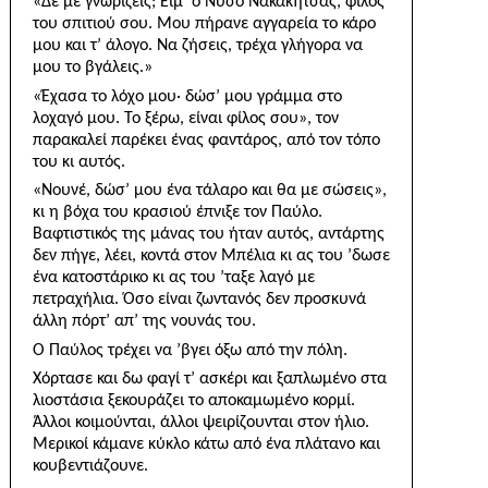
«Δε με γνωρίζεις; Είμ’ ο Νύσο Νακακήτσας, φίλος
του σπιτιού σου. Μου πήρανε αγγαρεία το κάρο
μου και τ’ άλογο. Να ζήσεις, τρέχα γλήγορα να
μου το βγάλεις.»
«Έχασα το λόχο μου· δώσ’ μου γράμμα στο
λοχαγό μου. Το ξέρω, είναι φίλος σου», τον
παρακαλεί παρέ­κει ένας φαντάρος, από τον τόπο
του κι αυτός.
«Νουνέ, δώσ’ μου ένα τάλαρο και θα με σώσεις»,
κι η βόχα του κρασιού έπνιξε τον Παύλο.
Βαφτιστι­κός της μάνας του ήταν αυτός, αντάρτης
δεν πήγε, λέει, κοντά στον Μπέλια κι ας του ’δωσε
ένα κατοστάρικο κι ας του ’ταξε λαγό με
πετραχήλια. Όσο είναι ζωντανός δεν προσκυνά
άλλη πόρτ’ απ’ της νουνάς του.
Ο Παύλος τρέχει να ’βγει όξω από την πόλη.
Χόρτασε και δω φαγί τ’ ασκέρι και ξαπλωμένο στα
λιοστάσια ξεκουράζει το αποκαμωμένο κορμί.
Άλλοι κοιμούνται, άλλοι ψειρίζουνται στον ήλιο.
Μερικοί κάμανε κύκλο κάτω από ένα πλάτανο και
κουβεντιάζουνε.