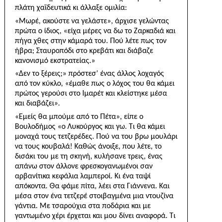
πλά­τη χαϊδευτικά κι άλλαξε ομιλία:
«Μωρέ, ακούστε να γελάστε», άρχισε γελώντας
πρώτα ο ίδιος, «είχα μέρες να δω το Ζαρκαδιά και
πήγα χθες στην κάμαρά του. Πού λέτε πως τον
ήβρα; Σταυροπόδι στο κρεβάτι και διάβαζε
κανονισμό εκστρατείας.»
«Δεν το ξέρεις;» πρόστεσ’ ένας άλλος λοχαγός
από τον κύκλο, «έμαθε πως ο λόχος του θα κάμει
πρώ­τος γερούσι στο Ιμαρέτ και κλείστηκε μέσα
και δια­βάζει».
«Εμείς θα μπούμε από το Πέτα», είπε ο
Βουλοδήμος «ο Λυκούργος και γω. Τι θα κάμει
μοναχά τους τετζερέδες. Πού να του βρω μουλάρι
να τους κουβαλά! Καθώς άνοιξε, που λέτε, το
δισάκι του με τη σκηνή, κυλήσανε τρεις, ένας
απάνω στον άλλονε φρεσκογανωμένοι σαν
αρβανίτικα κεφάλια λαμπεροί. Κι ένα ταψί
απόκοντα. Θα φάμε πίτα, λέει στα Γιάννενα. Και
μέσα στον ένα τετζερέ στοιβαγμένα μια ντουζίνα
γάντια. Με τσαρούχια στα ποδάρια και με
γαντωμένο χέρι έρχεται και μου δίνει αναφορά. Τι