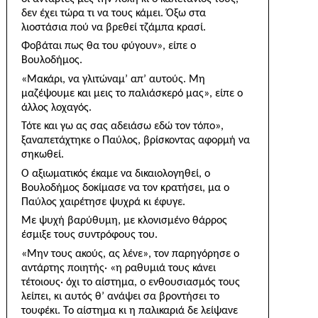
δεν έχει τώρα τι να τους κάμει. Όξω στα
λιοστάσια πού να βρεθεί τζάμπα κρασί.
Φοβάται πως θα του φύγουν», είπε ο
Βουλοδήμος.
«Μακάρι, να γλιτώναμ’ απ’ αυτούς. Μη
μαζέψουμε και μεις το παλιάσκερό μας», είπε ο
άλλος λοχαγός.
Τότε και γω ας σας αδειάσω εδώ τον τόπο»,
ξαναπετάχτηκε ο Παύλος, βρίσκοντας αφορμή να
ση­κωθεί.
Ο αξιωματικός έκαμε να δικαιολογηθεί, ο
Βουλοδήμος δοκίμασε να τον κρατήσει, μα ο
Παύλος χαιρέ­τησε ψυχρά κι έφυγε.
Με ψυχή βαρύθυμη, με κλονισμένο θάρρος
έσμιξε τους συντρόφους του.
«Μην τους ακούς, ας λένε», τον παρηγόρησε ο
αντάρτης ποιητής· «η ραθυμιά τους κάνει
τέτοιους· όχι το αίστημα, ο ενθουσιασμός τους
λείπει, κι αυτός θ’ ανάψει σα βροντήσει το
τουφέκι. Το αίστημα κι η παλικαριά δε λείψανε