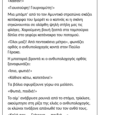
«Χασάν!»
«Γιουσούφη! Γουρνομύτη!»
Μια μπόμπ’ από το τον Αμυντικό στρατώνα σκά­ζει
κατάκορφα του Ιμαρέτ κι ο καπνός κι η σκόνη
σηκώνουνται σε ολόρθη ψηλή στήλη μες τις
φλόγες. Χαρούμενη βουή ξεσπά στα ταμπούρια
δίπλα στο γεφύρι κατάνακρα του ποταμού.
«Όλοι μαζί! Από πεντακόσια μέτρα», φωνάζει
ορθός ο ανθυπολοχαγός κοντά στον Παύλο
Γέρακα.
Η μπαταριά βροντά κι ο ανθυπολοχαγός ορθός
ξαναφωνάζει:
«Ίσια, φωτιά!»
«Κάθισε κάτω, καπετάνιε!»
Τα βόλια σφυρίζουνε γύρω σα μελίσσι.
«Φωτιά, παιδιά!»
Το αίμ’ ανάβρυσε ρουνιά από το στόμα, τρίκλισε,
ακούμπησε στη ρίζα της ελιάς ο ανθυπολοχαγός,
οι κλώνοι τινάξανε απάνωθέ του τον ανθό τους.