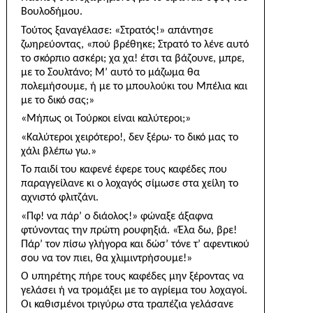
Βουλοδήμου.
Τούτος ξαναγέλασε: «Στρατός!» απάντησε
ζωηρεύοντας, «πού βρέθηκε; Στρατό το λένε αυτό
το σκόρπιο ασκέρι; χα χα! έτσι τα βάζουνε, μπρε,
με το Σουλτάνο; Μ’ αυτό το μάζωμα θα
πολεμήσουμε, ή με το μπουλούκι του Μπέλια και
με το δικό σας;»
«Μήπως οι Τούρκοι είναι καλύτεροι;»
«Καλύτεροι χειρότερο!, δεν ξέρω· το δικό μας το
χάλι βλέπω γω.»
Το παιδί του καφενέ έφερε τους καφέδες που
παραγγείλανε κι ο λοχαγός σίμωσε στα χείλη το
αχνιστό φλιτζάνι.
«Πφ! να πάρ’ ο διάολος!» φώναξε άξαφνα
φτύνοντας την πρώτη ρουφηξιά. «Έλα δω, βρε!
Πάρ’ τον πίσω γλήγορα και δώσ’ τόνε τ’ αφεντικού
σου να τον πιει, θα χλιμιντρήσουμε!»
Ο υπηρέτης πήρε τους καφέδες μην ξέροντας να
γελάσει ή να τρομάξει με το αγρίεμα του λοχαγοί.
Οι καθισμένοι τριγύρω στα τραπέζια γελάσανε