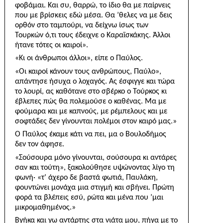
φοβάμαι. Και συ, θαρρώ, το ίδιο θα με παίρνεις
που με βρίσκεις εδώ μέσα. Θα ’θελες να με δεις
ορθόν στο ταμπούρι, να δείχνω ίσως των
Τουρκών ό,τι τους έδειχνε ο Καραϊσκά­κης. Άλλοι
ήτανε τότες οι καιροί».
«Κι οι άνθρωποι άλλοι», είπε ο Παύλος.
«Οι καιροί κάνουν τους ανθρώπους, Παύλο»,
απάν­τησε ήσυχα ο λοχαγός. Ας έσφιγγε και τώρα
το λουρί, ας καθότανε στο σβέρκο ο Τούρκος κι
έβλεπες πώς θα πολεμούσε ο καθένας. Μα με
φούμαρα και με κα­πνούς, με ρέμπελους και με
σοφτάδες δεν γίνουνται πολέμοι στον καιρό μας.»
Ο Παύλος έκαμε κάτι να πει, μα ο Βουλοδήμος
δεν τον άφησε.
«Σούσουρα μόνο γίνουνται, σούσουρα κι αντάρες
σαν και τούτη», ξακολούθησε υψώνοντας λίγο τη
φωνή· «τ’ άχερο δε βαστά φωτιά, Παυλάκη,
φουντώνει μονάχα μια στιγμή και σβήνει. Πρώτη
φορά τα βλέπεις εσύ, ρώτα και μένα που ’μαι
μικρομαθημένος.»
Βγήκα και γω αντάρτης στα νιάτα μου, πήγα με το