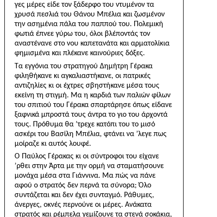
γες μέρες είδε τον ξάδερφο του ντυμένον τα
χρυσά πεσλιά του Θάνου Μπέλια και ζωσμένον
την ασημένια πάλα του παππού του. Πολεμική
φωτιά έπνεε γύρω του, όλοι βλέποντάς τον
αναστένανε στο νου καπετανάτα και αρματολίκια
φημισμένα και πλέκανε καινούριες δόξες.
Τα εγγόνια του στρατηγού Δημήτρη Γέρακα
φιληθήκανε κι αγκαλιαστήκανε, οι πατρικές
αντιζηλίες κι οι έχτρες σβηστήκανε μέσα τους
εκείνη τη στιγμή. Μα η καρδιά των παλιών φίλων
του σπιτιού του Γέρακα σπαρτάρησε όπως είδανε
ξαφνικά μπροστά τους άντρα το γιο του άρχοντά
τους. Πρόθυμα θα ’τρεχε κα­τόπι του το μισό
ασκέρι του Βασίλη Μπέλια, φτάνει να ’λεγε πως
μοίραζε κι αυτός λουφέ.
Ο Παύλος Γέρακας κι οι σύντροφοι του είχανε
’ρθει στην Άρτα με την ορμή να σταματήσουνε
μονάχα μέσα στα Γιάννινα. Μα πώς να πάνε
αφού ο στρατός δεν περνά τα σύνορα; Όλο
συντάζεται και δεν έχει συνταγμό. Ράθυμες,
άνεργες, οκνές περνούνε οι μέρες. Ανάκατα
στρατός και ρέμπελα γεμίζουνε τα στενά σοκάκια,