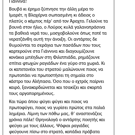
Γιάννινα!
Βουβό κι έρημο ξύπνησε την άλλη μέρα το
Ιμαρέτ, η Βλαχέρνα σωπασμένη κι άδειος ο
πλατύς ο κάμπος πέρ’ από τον Άραχτο. Γελούνε τα
βουνά στον ήλιο, ο Λούρος κυλά γαλανοπράσινα
τα βαθειά νερά του, μοσχοβολούνε όπως ποτέ τα
νερατζάνθη αυτή την άνοιξη. Οι αντάρτες δε
θυμούνται τα σεράγια των πασάδων που τους
καρτερούνε στα Γιάννινα και διαγουμίζουνε
κονάκια μπέηδων στη Φιλιππιάδα, ρημάζουνε
σπίτια φτωχών ραγιάδων ένα γύρο στα χωριά. Κι
οι καπετανέοι του στρατού μαλώνουνε ποιος να
πρωτοπάει να πρωτοστήσει τη σημαία στο
κάστρο του Αλήπασα. Όσο που ο εχτρός παίρνει
καιρό, ξανακαρδιώνεται και τσακίζει και σκορπά
τους αργοπορημένους.
Και τώρα όπου φύγει φύγει και ποιος να
πρωτοφύγει, ποιος να γυρίσει πρώτος στα παλιά
λημέρια. Λίμνη των πόθω μας, θ’ αναστενάζεις
χρόνια πάλε! Θρηνολογά ο αντάρτης ποιητής και
φεύγει με τους άλλους. Ψόφιοι ραγιάδες
φεύγουνε πίσω στο στρατό, κοπάδια πρόβατα