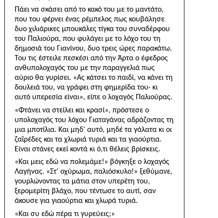
Πάει να σκάσει από το κακό του με το μαντάτο,
που του φέρνει ένας ρέμπελος πως κουβάλησε
δυο χι­λιάρικες μπουκάλες τίγκα του συναδέρφου
του Παλιούρα, που φυλάγει με το λόχο του τη
δημοσιά του Γιανίνου, δυο τρεις ώρες παρακάτω.
Του τις έστειλε πε­σκέσι από την Άρτα ο έφεδρος
ανθυπολοχαγός του με την παραγγελιά πως
αύριο θα γυρίσει. «Ας κάτσει το παιδί, να κάνει τη
δουλειά του, να γράφει στη φημερίδα του· κι
αυτό υπερεσία είναι», είπε ο λοχα­γός Παλιούρας.
«Φτάνει να στείλει και κρασί», πρόστεσε ο
υπολοχαγός του λόχου Γιαταγάνας αδράζοντας τη
μια μπο­τίλια. Και μηδ’ αυτό, μηδέ τα γάλατα κι οι
ζαϊρέδες και τα χλωριά τυριά και τα γιαούρτια.
Είναι στάνες εκεί κοντά κι ό,τι θέλεις βρίσκεις.
«Και μεις εδώ να πολεμάμε!» βόγκηξε ο λοχαγός
Λαγήνας. «Στ’ οχύρωμα, παλιόσκυλο!» ξεθύμανε,
γουρλώνοντας τα μάτια στον υπερέτη του,
ξερομερίτη βλάχο, που τέντωσε το αυτί, σαν
άκουσε για γιαούρτια και χλωρά τυριά.
«Και συ εδώ πέρα τι γυρεύεις;»