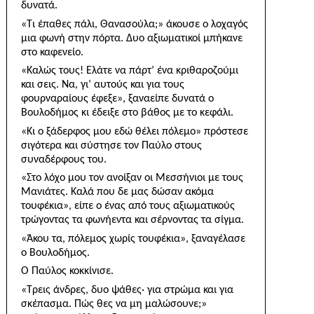
δυνατά.
«Τι έπαθες πάλι, Θανασούλα;» άκουσε ο λοχαγός
μια φωνή στην πόρτα. Δυο αξιωματικοί μπήκανε
στο καφενείο.
«Καλώς τους! Ελάτε να πάρτ’ ένα κριθαροζούμι
και σεις. Να, γι’ αυτούς και για τους
φουρναραίους έφεξε», ξαναείπε δυνατά ο
Βουλοδήμος κι έδειξε στο βάθος με το κεφάλι.
«Κι ο ξάδερφος μου εδώ θέλει πόλεμο» πρόστεσε
σιγότερα και σύστησε τον Παύλο στους
συναδέρφους του.
«Στο λόχο μου τον ανοίξαν οι Μεσσήνιοι με τους
Μανιάτες. Καλά που δε μας δώσαν ακόμα
τουφέκια», είπε ο ένας από τους αξιωματικούς
τρώγοντας τα φω­νήεντα και σέρνοντας τα σίγμα.
«Άκου τα, πόλεμος χωρίς τουφέκια», ξαναγέλασε
ο Βουλοδήμος.
Ο Παύλος κοκκίνισε.
«Τρεις άνδρες, δυο ψάθες· για στρώμα και για
σκέ­πασμα. Πώς θες να μη μαλώσουνε;»