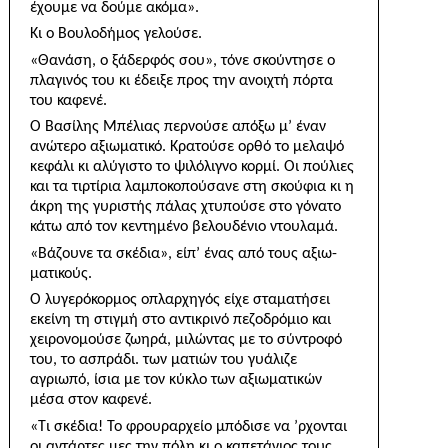
έχουμε να δούμε ακόμα».
Κι ο Βουλοδήμος γελούσε.
«Θανάση, ο ξάδερφός σου», τόνε σκούντησε ο
πλαγινός του κι έδειξε προς την ανοιχτή πόρτα
του κα­φενέ.
Ο Βασίλης Μπέλιας περνούσε απόξω μ’ έναν
ανώτερο αξιωματικό. Κρατούσε ορθό το μελαψό
κεφάλι κι αλύγιστο το ψιλόλιγνο κορμί. Οι πούλιες
και τα τιρτίρια λαμποκοπούσανε στη σκούφια κι η
άκρη της γυριστής πάλας χτυπούσε στο γόνατο
κάτω από τον κεντημένο βελουδένιο ντουλαμά.
«Βάζουνε τα σκέδια», είπ’ ένας από τους αξιω­
ματικούς.
Ο λυγερόκορμος οπλαρχηγός είχε σταματήσει
εκείνη τη στιγμή στο αντικρινό πεζοδρόμιο και
χειρονομούσε ζωηρά, μιλώντας με το σύντροφό
του, το ασπράδι. των ματιών του γυάλιζε
αγριωπό, ίσια με τον κύκλο των αξιωματικών
μέσα στον καφενέ.
«Τι σκέδια! Το φρουραρχείο μπόδισε να ’ρχονται
οι αντάρτες μες την πόλη κι ο καπετάνιος τους,