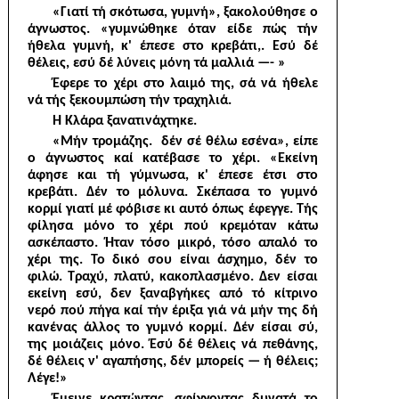
«Γιατί τή σκότωσα, γυμνή», ξακολούθησε ο
άγνωστος. «γυμνώθηκε όταν είδε πώς τήν
ήθελα γυμνή, κ' έπεσε στο κρεβάτι,. Εσύ δέ
θέλεις, εσύ δέ λύνεις μόνη τά μαλλιά —- »
Έφερε το χέρι στο λαιμό της, σά νά ήθελε
νά τής ξεκουμπώση τήν τραχηλιά.
Ή Κλάρα ξανατινάχτηκε.
«Μήν τρομάζης. δέν σέ θέλω εσένα», είπε
ο άγνωστος καί κατέβασε το χέρι. «Εκείνη
άφησε και τή γύμνωσα, κ' έπεσε έτσι στο
κρεβάτι. Δέν το μόλυνα. Σκέπασα το γυμνό
κορμί γιατί μέ φόβισε κι αυτό όπως έφεγγε. Τής
φίλησα μόνο το χέρι πού κρεμόταν κάτω
ασκέπαστο. Ήταν τόσο μικρό, τόσο απαλό το
χέρι της. Το δικό σου είναι άσχημο, δέν το
φιλώ. Τραχύ, πλατύ, κακοπλασμένο. Δεν είσαι
εκείνη εσύ, δεν ξαναβγήκες από τό κίτρινο
νερό πού πήγα καί τήν έριξα γιά νά μήν της δή
κανένας άλλος το γυμνό κορμί. Δέν είσαι σύ,
της μοιάζεις μόνο. Έσύ δέ θέλεις νά πεθάνης,
δέ θέλεις ν' αγαπήσης, δέν μπορείς — ή θέλεις;
Λέγε!»
Έμεινε κρατώντας, σφίγγοντας δυνατά το