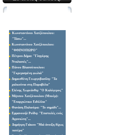
ΠΕΖΟΓΡΑΦΙΑ
Κωνσταντίνο
υ
Χατζόπουλο
υ
:
"
Τάσω"
...
Κωνσταντίνου Χατζόπουλου:
"ΦΘΙΝΟΠΩΡΟ"
Πέτρο
υ
Δήμα:
"Γληγόρης
Νταλιαπές"
...
Πάνο
υ
Βλασσόπουλο
υ
:
"Γκρεμισμένη φωλιά"
Δημοσθένη Γεωργοβασίλη
:
"Τα
χαλκούνια στη Παραβόλα"
Ελένης Χωρεάνθη
:
"Ο Καλόγερος"
Μήτσου
Χατζόπουλο
υ (Μποέμ)
:
"
Επαρχιώτικο Ειδύλλιο"
Θανάση Παλιούρα
: "
Το σημάδι"
...
Εμμανουήλ Ροΐδη
: "
Επιστολές ενός
Αγρινιώτη"
...
Δημήτρη Γιάκου "Μιά άνοιξη δίχως
πατέρα"