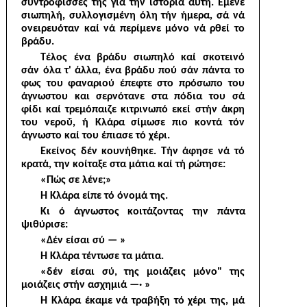
συντρόφισσές της γιά τήν ιστορία αύτή. Έμενε
σιωπηλή, συλλογισμένη όλη τήν ήμερα, σά νά
ονειρευόταν καί νά περίμενε μόνο νά ρθεί το
βράδυ.
Τέλος ένα βράδυ σιωπηλό καί σκοτεινό
σάν όλα τ' άλλα, ένα βράδυ πού σάν πάντα το
φως του φαναριού έπεφτε στο πρόσωπο του
άγνωστου και σερνότανε στα πόδια του σά
φίδι καί τρεμόπαιζε κιτρινωπό εκεί στήν άκρη
του νεροΰ, ή Κλάρα σίμωσε πιο κοντά τόν
άγνωστο καί του έπιασε τό χέρι.
Εκείνος δέν κουνήθηκε. Τήν άφησε νά τό
κρατά, την κοίταξε στα μάτια καί τή ρώτησε:
«Πώς σε λένε;»
Ή Κλάρα είπε τό όνομά της.
Κι ό άγνωστος κοιτάζοντας την πάντα
ψιθύρισε:
«Δέν είσαι σύ — »
Ή Κλάρα τέντωσε τα μάτια.
«δέν είσαι σύ, της μοιάζεις μόνο" της
μοιάζεις στήν ασχημιά —· »
Ή Κλάρα έκαμε νά τραβήξη τό χέρι της, μά