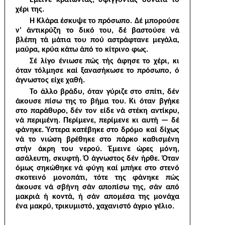
χέρι της.
Ή Κλάρα έσκυψε το πρόσωπο. Δέ μπορούσε
ν' άντικρύζη το δικό του, δέ βαστούσε νά
βλέπη τά μάτια του πού αστράφτανε μεγάλα,
μαύρα, κρύα κάτω άπό το κίτρινο φως.
Σέ λίγο ένιωσε πώς τής άφησε το χέρι, κι
όταν τόλμησε καί ξανασήκωσε το πρόσωπο, ό
άγνωστος είχε χαθή.
Το άλλο βράδυ, όταν γύριζε στο σπίτι, δέν
άκουσε πίσω της το βήμα του. Κι όταν βγήκε
στο παράθυρο, δέν τον είδε νά στέκη αντίκρυ,
νά περιμένη. Περίμενε, περίμενε κι αυτή — δέ
φάνηκε. Ύστερα κατέβηκε στο δρόμο καί δίχως
νά το νιώση βρέθηκε στο πάρκο καθισμένη
στήν άκρη του νερού. Έμεινε ώρες μόνη,
ασάλευτη, σκυφτή. Ό άγνωστος δέν ήρθε. Όταν
όμως σηκώθηκε νά φύγη καί μπήκε στο στενό
σκοτεινό μονοπάτι, τότε της φάνηκε πώς
άκουσε νά σβήνη σάν αποπίσω της, σάν από
μακριά ή κοντά, ή σάν απομέσα της μονάχα
ένα μακρύ, τρικυμιστό, χαχανιστό άγριο γέλιο.