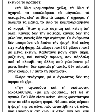
εκείνος τό κράτησε:
«τά ίδια κρεμασμένα χείλη, τά ίδια τ'
άχαμνά, τα κοκαλιάρικα τά μάγουλα, τά
πεταγμένα έξω' τά ίδια τά μικρά, τ' άχρω­μα, τ'
άλαμπα τά μάτια, τό ίδιο τό καμπουριασμένο
Τ
τό κορμί.
Ηταν ή πιό άσχημη καί κείνη άπ'
ολες. Κανείς δέν τήν κοίταζε, κανείς δέν της
μιλούσε, κανείς δέν τήν αγάπησε. Οι άνθρωποι
δέν μπορούνε νά δούνε τήν ψυχή. Καί κείνη
είχε καλή ψυχή. Δέ μίλησε ποτέ δέ γέλασε ποτέ
μέ μένα εκείνη. Καθότανε μόνη στήν άκρη,
μαζεμένη, καί κοίταζε άφωνη, σαν πάρδαλη
από τό κλουβί, τις άλλες πού γελούσανε μέ
μένα. Εκείνη δέν έμοιαζε μ' αύτές, δέν ταίριαζε
στον κόσμο. Γι' αυτό τή σκότωσα».
Κλάρα τινάχτηκε, μά ο άγνωστος δέν της
άφησε τό χέρι.
«Τήν αγαπούσα καί τή σκότωσα»,
ξακολούθησε, «μά μή φο­βάσαι, έσέ δέ σ'
αγαπώ. Έσύ δέν είσαι κείνη, όπως φαντάστηκα
όταν σε είδα πρώτη φορά. Νόμισα πώς πέρασε
ή ψυχή της σέ σένα, πώς αναστήθηκε σέ σένα,
πώς ξαναήρθε στή ζωή μέ σένα. Μά όχι, έσύ