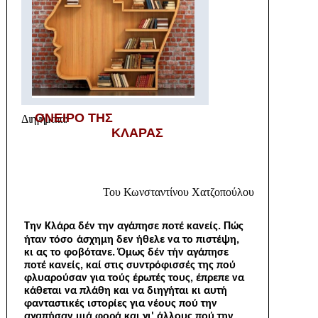
ΟΝΕΙΡΟ ΤΗΣ
Δ
ιηγήματα:
ΚΛΑΡΑΣ
Του Κωνσταντίνου Χατζοπούλου
Την Κλάρα δέν την αγάπησε ποτέ κανείς. Πώς
ήταν τόσο
άσχημη δεν ήθελε να το πιστέψη,
κι ας το φοβότανε. Όμως δέν τήν αγάπησε
ποτέ κανείς, καί στις συντρόφισσές της πού
φλυαρούσαν για τούς έρωτές τους, έπρεπε να
κάθεται να πλάθη και να διηγήται κι αυτή
φανταστικές ιστορίες για νέους πού την
αγαπήσαν μιά φορά και γι' άλλους πού την