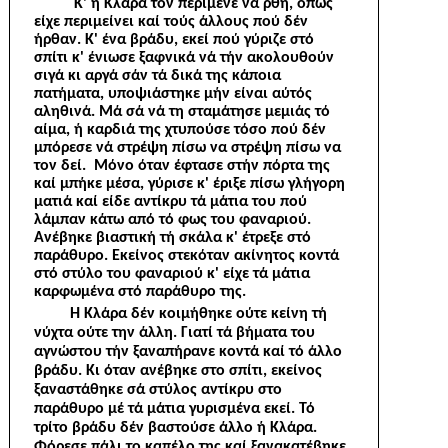
Κ' ή Κλάρα τον περίμενε νά ρθή, όπως
είχε περιμείνει καί τούς άλλους πού δέν
ήρθαν. Κ' ένα βράδυ, εκεί πού γύριζε στό
σπίτι κ' ένιωσε ξαφνικά νά τήν ακολουθούν
σιγά κι αργά σάν τά δικά της κάποια
πατήματα, υποψιάστηκε μήν είναι αύτός
αληθινά. Μά σά νά τη σταμάτησε μεμιάς τό
αίμα, ή καρδιά της χτυπούσε τόσο πού δέν
μπόρεσε νά στρέψη πίσω να στρέψη πίσω να
τον δεί. Μόνο όταν έφτασε στήν πόρτα της
καί μπήκε μέσα, γύρισε κ' έριξε πίσω γλήγορη
ματιά καί είδε αντίκρυ τά μάτια του πού
λάμπαν κάτω από τό φως του φαναριού.
Ανέβηκε βιαστική τή σκάλα κ' έτρεξε στό
παράθυρο. Εκείνος στεκόταν ακίνητος κοντά
στό στύλο του φαναριού κ' είχε τά μάτια
καρφωμένα στό παράθυρο της.
Ή Κλάρα δέν κοιμήθηκε ούτε κείνη τή
νύχτα ούτε την άλλη. Γιατί τά βήματα του
αγνώστου τήν ξαναπήρανε κοντά καί τό άλλο
βράδυ. Κι όταν ανέβηκε στο σπίτι, εκείνος
ξαναστάθηκε σά στύλος αντίκρυ στο
παράθυρο μέ τά μάτια γυρισμένα εκεί. Τό
τρίτο βράδυ δέν βαστούσε άλλο ή Κλάρα.
Φόρεσε πάλι το καπέλο της καί ξανακατέβηκε