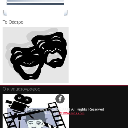
Το Θέατρο
Ο κινηματογράφος
Η Νέα Εποχή ©
2026 2006| All Rights Reserved
Design by
RTBWizards.com