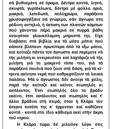
σά βυθισμένη σέ όραμα. Δέντρα κοντά, λιγνά,
σκυφτά, γυρτόκλωνα, δέντρα μέ φύλλα αριά,
μακριά, λεπιδωτά, πολύχρωμα, παράξενα
χρυσοφεγγίζανε σά γνώριμα, σάν άγνωρα στη
ρόδινη αντηλιά, ή έκταση των πλατιών κάμπων
πού χάνονται πέρα μακριά σέ πυρρά βάθη
ανοιγόταν γλαυκόλαμπη μπροστά της. Είχε
διαβάσει στά βιβλία για τά μέσα μάτια πού
κάποτε βλέπουν πρωτύτερα άπό τά εξω μάτια,
καί κοίταζε πάντα τον άγνωστο καί περίμενε νά
τής μιλήση κι ονειρευόταν καί λαχτάριζε νά τής
μιλήση γιά το μακρινό τόπο του, γιά τά
παράξενα πουλιά πού ζουν στά δάση, γιά τά κί­
τρινα ακίνητα νερά πού καθρεφτίζουν τά λευκά
παλάτια. Μά ο άγνωστος δέν άνοιγε τά χείλη,
παρά τήν κοίταζε καί κείνος σιωπηλός κι
ασάλευτος. Έτσι σιωπηλός όλο το βράδυ
εκείνο, έτσι ασάλευτος καί σιωπηλός καί τ'
άλλα βράδυα στή σειρά, όταν ή Κλάρα τον
έσερνε κατόπι της κ' έρχονταν καί καθίζανε
κοντά - κοντά στο ίδιο κάθισμα εκεί στήν άκρη
τοΰ νερού.
Ή Κλάρα τώρα δέ μιλοΰσε λόγο στις