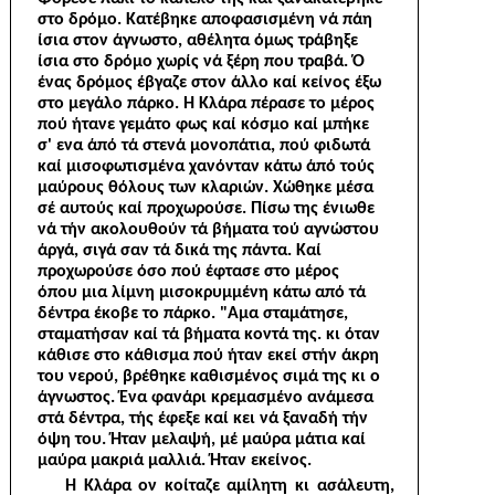
στο δρόμο. Κατέβηκε αποφασισμένη νά πάη
ίσια στον άγνωστο, αθέλητα όμως τράβηξε
ίσια στο δρόμο χωρίς νά ξέρη που τραβά. Ό
ένας δρόμος έβγαζε στον άλλο καί κείνος έξω
στο μεγάλο πάρκο. Ή Κλάρα πέρασε το μέρος
πού ήτανε γε­μάτο φως καί κόσμο καί μπήκε
σ' ενα άπό τά στενά μονοπάτια, πού φιδωτά
καί μισοφωτισμένα χανόνταν κάτω άπό τούς
μαύρους θόλους των κλαριών. Χώθηκε μέσα
σέ αυτούς καί προχωρούσε. Πίσω της ένιωθε
νά τήν ακολουθούν τά βήματα τού αγνώστου
άργά, σιγά σαν τά δικά της πάντα. Καί
προχωρούσε όσο πού έφτασε στο μέρος
όπου μια λίμνη μισοκρυμμένη κάτω από τά
δέντρα έκοβε το πάρκο. "Αμα σταμάτησε,
σταματήσαν καί τά βήματα κοντά της. κι όταν
κάθισε στο κάθισμα πού ήταν εκεί στήν άκρη
του νερού, βρέθηκε καθισμένος σιμά της κι ο
άγνωστος. Ένα φανάρι κρεμασμένο ανάμεσα
στά δέντρα, τής έφεξε καί κει νά ξαναδή τήν
όψη του. Ήταν μελαψή, μέ μαύρα μάτια καί
μαύρα μακριά μαλλιά. Ήταν εκείνος.
Ή Κλάρα ον κοίταζε αμίλητη κι ασάλευτη,