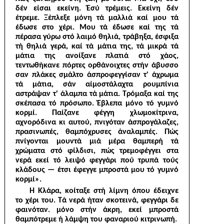
δέν είσαι εκείνη. Έσύ τρέμεις. Εκείνη δέν
έτρεμε. Ξέπλεξε μόνη τά μαλλιά καί μου τά
έδωσε στο χέρι. Μου τά έδωσε καί της τά
πέρασα γύρω στό λαιμό θηλιά, τράβηξα, έσφιξα
τή θηλιά γερά, καί τά μάτια της, τά μικρά τά
μάτια της ανοί­ξανε πλατιά στό χάος,
τεντωθήκανε πόρτες ορθάνοιχτες στήν άβυσσο
σαν πλάκες σμάλτο άσπροφεγγίσαν τ' άχρωμα
τά μάτια, σάν αίμοστάλαχτα ρουμπίνια
αστράψαν τ' άλαμπα τά μάτια. Τρόμαξα καί της
σκέπασα τό πρόσωπο. Έβλεπα μόνο τό γυμνό
κορ­μί. Παίζανε φέγγη χλωμοκίτρινα,
αχνορόδινα κι αυτού, πνιγόταν άσπρογάλαζες,
πρασινωπές, θαμπόχρυσες άναλαμπές. Πώς
πνίγον­ται μουντά μιά μέρα θαμπερή τά
χρώματα στό φίλδισι, πώς τρεμοφέγγει στα
νερά εκεί τό λειψό φεγγάρι πού τρυπά τούς
κλάδους — έτσι έφεγγε μπροστά μου τό γυμνό
κορμί».
Ή Κλάρα, κοίταξε στή λίμνη όπου έδειχνε
το χέρι του. Τά νερά ήταν σκοτεινά, φεγγάρι δε
φαινόταν. μόνο στήν άκρη, εκεί μπροστά
θαμπότρεμε ή λάμψη του φαναριού κιτρινωπή.