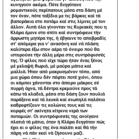
κυνηγούν ακόμα. Πότε διηγότανε
ρομαντικούς περίπατους μέσα στα δάση μέ
τον έναν, πότε ταξίδια με τις βάρκες καί τά
βαποράκια στο ποτάμι καί στις λίμνες μέ τον
άλλον. Αυτά όλα γίνονταν τις Κυριακές που η
Κλάρα έμενε στο σπίτι καί συντρόφευε τήν
άρρωστη μητέρα της, ή έβγαινε το αποβραδίς
στ' απόμερα για ν' ανασάνη καί νά πλάση
καλύτερα έξω στον αέρα τό όνειρο πού θα
ιστορούσε τήν άλλη μέρα στις συντρόφισσές
της. Ό φίλος πού είχε τώρα ήταν ένας ξένος
μέ μελαψή θωριά, μέ μαύρα μάτια καί
μαλλιά. Ήταν από μακρυσμένον τόπο, από
μια χώρα όπου δέν πέφτει ποτέ χιόνι, όπου
οι κάμποι χάνονται στο άπειρο μάκρος σέ
πυρρή άχνα, τά δέντρα κρεμούνε προς τά
κάτω τά κλαδιά, μέσα στα δάση ζουν πουλιά
παράξενα καί τά λευκά καί σιωπηλά παλάτια
καθρεφτίζουν τις κολώνες τους καί τις
κορφές στ' ακίνητα κίτρινα νερά των
ποταμιών. Οι συντρόφισσές της ανοίγανε
πλατιά τά μάτια, όταν ή Κλάρα διηγόταν πώς
έχει κι ο φίλος της ένα παλάτι καί θά τήν
πάρη νά πάν εκεί νά ζήσουνε μαζί.