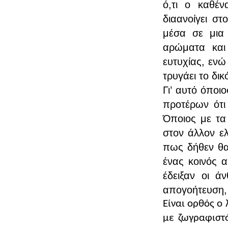
ό,τι ο καθέν
διαανοίγει στ
μέσα σε μια 
αρώματα και
ευτυχίας, ενώ 
τρυγάει το δικ
Γι’ αυτό όποι
προτέρων ότι
Όποιος με τα 
στον άλλον ε
πως δήθεν θα 
ένας κοινός α
έδειξαν οι ά
απογοήτευση, 
Είναι ορθός ο
με ζωγραφιστό