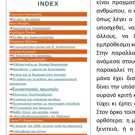
είναι πραγματ
INDEX
ανθρώπου, ο ο
Κορνηλιου Καστοριάδη:
όπως λέγει ο 
Οι ρίζες του μίσους
Νίκου Μουζέλη:
υποσχεθεί, να
Αριστερά και Τρομοκρατία
Χαρίδημου Τσούκα:
άλλους, να 
Το ήθος της διαψευσιμότητας
Παναγιώτη Νούτσου:
εμπρόθεσμη κα
Η κοινωνιστική σκέψη του Κ. Χατζόπουλου
Στην παραλλα
Γρηγόρη Κωσταρά:
Η Ταυτότητα της φιλοσοφίας.
Δημοσθένη Γεωργοβασίλη:
ανάμεσα στους
Η Μελαγχολία ως δύναμη δημιουργίας
παρακαλεί τη
Νοσταλγία, η μαγεία της Επιστροφής
Η ανία και το δικαίωμα στην οκνηρία
μάνα έχει δισ
To παρόν και το μέλλον του κομμουνιστικού
μανιφέστου
δίνει την υπό
Εγωκεντρικός ηρωισμός
ουρανό κριτή 
Ελληνικός Ομπλομoβισμός
Η γοητεία του πολιτικού ψεύδους
τύχει κι έρτε
Το κοινωνικό κράτος ως οικονομική επένδυση
Η Γενοκτονία των Αρμενίων
Στον όρκο τούτ
Ορθός λόγος και μεσαίος χώρος
«Απο-ιδεολογικοποίηση» της Πολιτικής
ορθότερα: η μ
Γιάννη Π. Βλασόπουλου:
Ο αγώνας του 1940, αγώνας κατά του φασισμού
ξενιτειά, ή 
Η Ελευθερία του λόγου