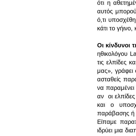
ότι η αθετημ
αυτός μπορούσ
ό,τι υποσχέθη
κάτι το γήινο,
Οι κίνδυνοι 
ηθικολόγου
L
τις ελπίδες κ
μας», γράφει 
ασταθείς παρ
να παραμένει 
αν οι ελπίδες
και ο υποσχ
παράβασης ή 
Είπαμε παραπ
ιδρύει μια δι