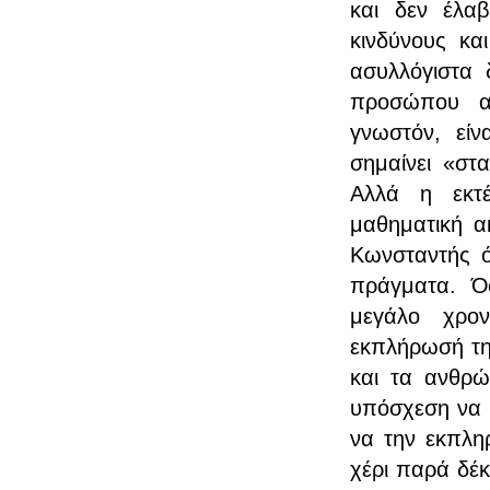
και δεν έλα
κινδύνους κα
ασυλλόγιστα 
προσώπου α
γνωστόν, είν
σημαίνει «στα
Αλλά η εκτέ
μαθηματική α
Κωνσταντής ό
πράγματα. Όφ
μεγάλο χρο
εκπλήρωσή της
και τα ανθρώπ
υπόσχεση να μ
να την εκπληρ
χέρι παρά δέκ