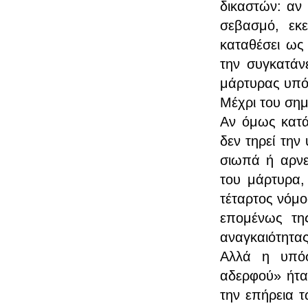
δικαστών: αν 
σεβασμό, εκ
καταθέσει ως
την συγκατάν
μάρτυρας υπόσ
Μέχρι του σημε
Αν όμως κατά
δεν τηρεί την
σιωπά ή αρνεί
του μάρτυρα, 
τέταρτος νόμο
επομένως της
αναγκαιότητας
Αλλά η υπόσ
αδερφού» ήτα
την επήρεια τ