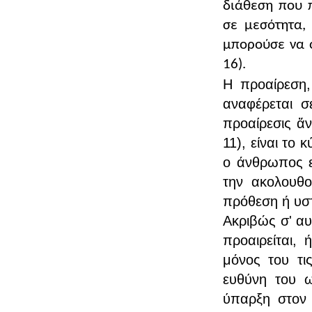
διάθεση που π
σε μεσότητα,
μπορούσε να ο
16).
Η προαίρεση,
αναφέρεται σ
προαίρεσις ἄν
11), είναι το 
ο άνθρωπος εν
την ακολουθο
πρόθεση ή υστ
Ακριβώς σ' αυ
προαιρείται, 
μόνος του τις
ευθύνη του ω
ύπαρξη στον