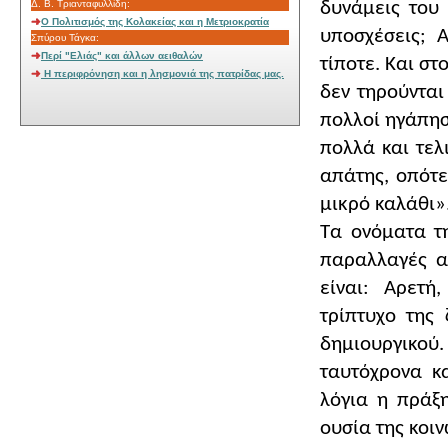
δυνάμεις του 
Δ. Β. Τριανταφυλλίδη:
Ο Πολιτισμός της Κολακείας και η Μετριοκρατία
υποσχέσεις; Α
Σπύρου Τάγκα:
Περί "Ελιάς" και άλλων αειθαλών
τίποτε. Και στ
Η περιφρόνηση και η λησμονιά της πατρίδας μας.
δεν τηρούνται
πολλοί ηγάπησ
πολλά και τελι
απάτης, οπότ
μικρό καλάθι»
Τα ονόματα τ
παραλλαγές α
είναι: Αρετή
τρίπτυχο της
δημιουργικού
ταυτόχρονα κ
λόγια η πράξη
ουσία της κοιν