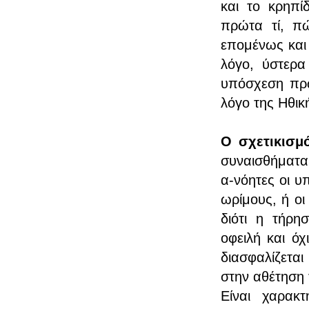
και το κρηπί
πρώτα τί, πώ
επομένως και 
λόγο, ύστερα
υπόσχεση πρω
λόγο της Ηθικ
Ο σχετικισμ
συναισθήματα,
α-νόητες οι υ
ωρίμους, ή οι
διότι η τήρη
οφειλή και όχ
διασφαλίζετα
στην αθέτηση
Είναι χαρακ