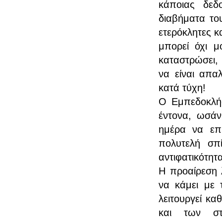
κάποιας δεδο
διαβήματα το
ετερόκλητες κ
μπορεί όχι 
καταστρώσει, 
να είναι απα
κατά τύχη!
Ο Εμπεδοκλής
έντονα, ωσάν
ημέρα να επρ
πολυτελή σπ
αντιφατικότητ
Η προαίρεση λ
να κάμει με 
λειτουργεί κ
και των στο