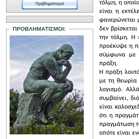
τόλμη, η οποί
είναι η εκτέλ
φανερώνεται μ
δεν βρίσκεται
ΠΡΟΒΛΗΜΑΤΙΣΜΟΙ:
την τόλμη. Η
προέκυψε η πρ
σύμφωνα με τ
πράξη.
Η πράξη λοιπ
με τη θεωρία 
λογισμό. Αλλ
συμβαίνει, διό
είναι καλοσχε
ότι η πραγμάτ
πραγμάτωση το
οπότε είναι ε