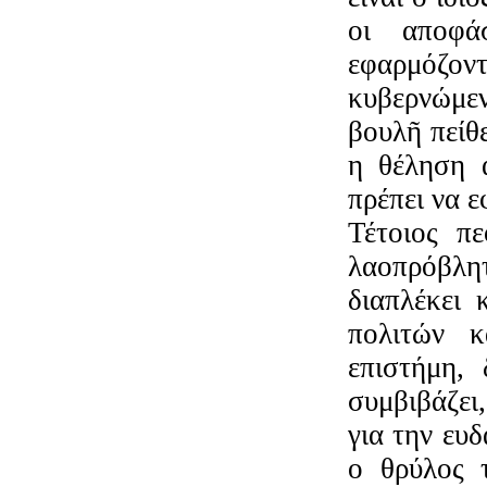
οι αποφά
εφαρμόζοντ
κυβερνώμεν
βουλῆ πείθ
η θέληση 
πρέπει να 
Τέτοιος π
λαοπρόβλη
διαπλέκει 
πολιτών κ
επιστήμη,
συμβιβάζει,
για την ευδ
ο θρύλος 