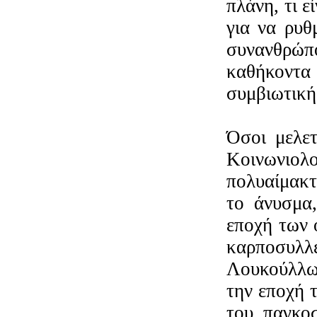
πλάνη, τι ε
για να ρυθ
συνανθρώ
καθήκοντα 
συμβιωτική
Όσοι μελετ
Κοινωνιολ
πολυαίμακτ
το άνυσμα
εποχή των 
καρποσυλλ
Λουκούλλων
την εποχή 
του παγκοσ