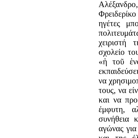
Αλέξανδρο
Φρειδερίκο
ηγέτες μπ
πολιτευμά
χειριστή 
σχολείο το
«ἡ τοῦ ἑν
εκπαιδεύσε
να χρησιμο
τους, να εί
και να προ
έμφυτη, α
συνήθεια κ
αγώνας για
και της έλ