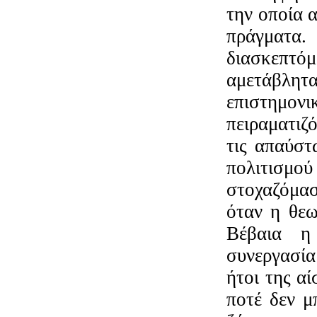
την οποία 
πράγματα.
διασκεπτό
αμετάβλη
επιστημον
πειραματιζ
τις απαύστ
πολιτισμ
στοχαζόμασ
όταν η θεω
Βέβαια η
συνεργασία
ήτοι της αί
ποτέ δεν μπ