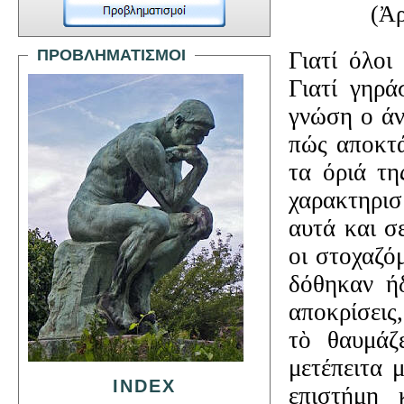
(Ἀρ
ΠΡΟΒΛΗΜΑΤΙΣΜΟΙ
Γιατί όλοι
Γιατί γηρά
γνώση ο άν
πώς αποκτά
τα όριά τη
χαρακτηρι
αυτά και σ
οι στοχαζό
δόθηκαν ήδ
αποκρίσεις
τὸ θαυμάζ
μετέπειτα 
INDEX
επιστήμη 