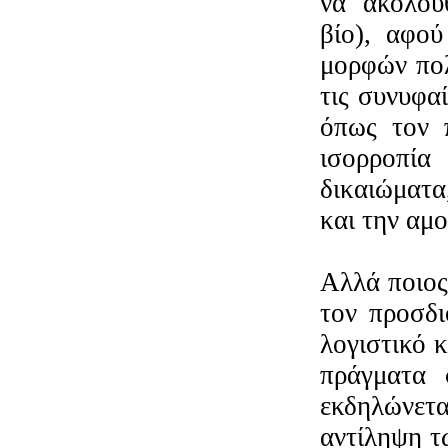
να ακολου
βίο), αφο
μορφών πολι
τις συνυφα
όπως τον 
ισορροπία
δικαιώματα
και την αμο
Αλλά ποιος 
τον προσδι
λογιστικό κ
πράγματα 
εκδηλώνετ
αντίληψη τ