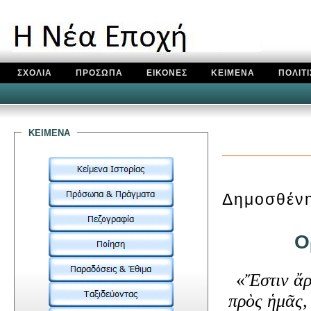
ΣΧΟΛΙΑ
ΠΡΟΣΩΠΑ
ΕΙΚΟΝΕΣ
ΚΕΙΜΕΝΑ
ΠΟΛΙΤ
κειμενα
Δημοσθέν
Ορ
«
Ἔστιν ἄρ
πρὸς ἡμᾶς,