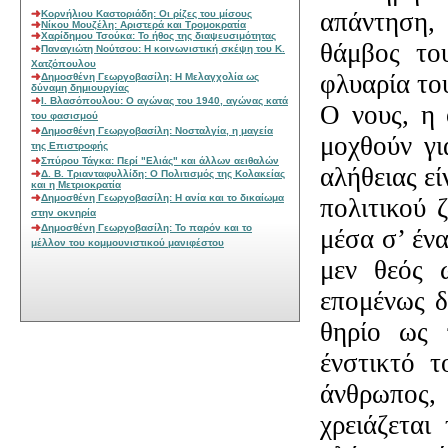
απάντηση, 
Κορνήλιου Καστοριάδη: Οι ρίζες του μίσους
Νίκου Μουζέλη: Αριστερά και Τρομοκρατία
Χαρίδημου Τσούκα: Το ήθος της διαψευσιμότητας
θάμβος το
Παναγιώτη Νούτσου: Η κοινωνιστική σκέψη του Κ.
Χατζόπουλου
φλυαρία το
Δημοσθένη Γεωργοβασίλη: Η Μελαγχολία ως
δύναμη δημιουργίας
Ι. Βλασόπουλου: Ο αγώνας του 1940, αγώνας κατά
Ο νους, η 
του φασισμού
Δημοσθένη Γεωργοβασίλη: Νοσταλγία, η μαγεία
μοχθούν γι
της Επιστροφής
Σπύρου Τάγκα: Περί "Ελιάς" και άλλων αειθαλών
αλήθειας εί
Δ. Β. Τριανταφυλλίδη: Ο Πολιτισμός της Κολακείας
και η Μετριοκρατία
Δημοσθένη Γεωργοβασίλη: Η ανία και το δικαίωμα
πολιτικού 
στην οκνηρία
Δημοσθένη Γεωργοβασίλη: To παρόν και το
μέσα σ’ ένα
μέλλον του κομμουνιστικού μανιφέστου
μεν θεός 
επομένως δ
θηρίο ως 
ένστικτό τ
άνθρωπος, 
χρειάζεται