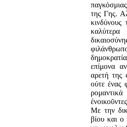
παγκόσμιας
της Γης. Α
κινδύνους 
καλύτερα 
δικαιοσύν
φιλάνθρω
δημοκρατί
επίμονα α
αρετή της 
ούτε ένας 
ρομαντικά 
ἐνοικοῦντες
Με την δικ
βίου και ο