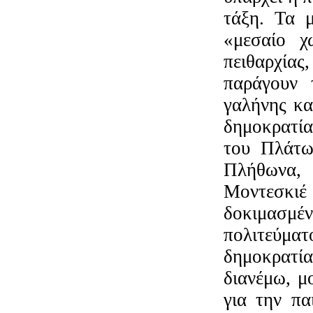
τάξη. Τα 
«μεσαίο χ
πειθαρχίας,
παράγουν 
γαλήνης κα
δημοκρατία
του Πλάτω
Πλήθωνα, 
Μοντεσκιέ
δοκιμασμέ
πολιτεύμα
δημοκρατί
διανέμω, μ
για την πα