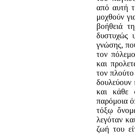
από αυτή τ
μοχθούν γι
βοήθειά τη
δυστυχώς υ
γνώσης, πο
τον πόλεμο
και προλετ
τον πλούτο
δουλεύουν 
και κάθε ό
παρόμοια ό
τόξῳ ὄνομα
λεγόταν και
ζωή του εί