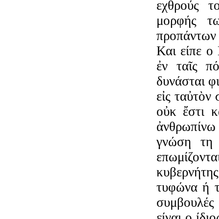
εχθρούς τ
μορφής τω
προπάντων 
Και είπε ο
ἐν ταῖς πό
δυνάσται φ
εἰς ταὐτὸν
οὐκ ἔστι κ
ἀνθρωπίνω 
γνώση τη 
επωμίζοντ
κυβερνήτης
τυφώνα ή τ
συμβουλές
είναι ο ίδι