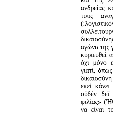
ανδρείας 
τους αναγ
(:λογιστικό
συλλειτο
δικαιοσύνη
αγώνα της γ
κυριευθεί α
όχι μόνο ε
γιατί, όπω
δικαιοσύνη 
εκεί κάνει
οὐδὲν δεῖ 
φιλίας» (Ἠ
να είναι 