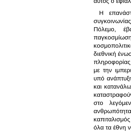
αυτός ο εφια
Η επανάσ
συγκοινωνίας
Πόλεμο, έβ
παγκοσμίωσ
κοσμοπολιτι
διεθνική ένω
πληροφορίας
με την ιμπερ
υπό ανάπτυξ
και κατανάλωσ
καταστραφούν
στο λεγόμε
ανθρωπότητας
καπιταλισμός
όλα τα έθνη 