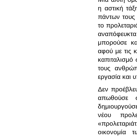
η αστική τάξ
πάντων τους 
το προλεταρι
αναπόφευκτα 
μπορούσε κα
αφού με τις κ
καπιταλισμό 
τους ανθρώπ
εργασία και 
Δεν προέβλεψ
απωθούσε 
δημιουργούσε
νέου προλ
«προλεταριάτ
οικονομία τ