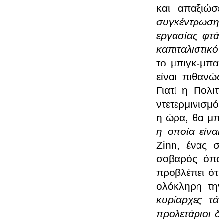
και απαξιώσ
συγκέντρωση
εργασίας φτ
καπιταλιστικ
το μπιγκ-μπα
είναι πιθανώ
Γιατί η Πολι
ντετερμινισμό
η ώρα, θα μπ
η οποία είνα
Zinn
, ένας σ
σοβαρός όπω
προβλέπει ότ
ολόκληρη τη
κυρίαρχες τ
πρ
o
λετάριοι