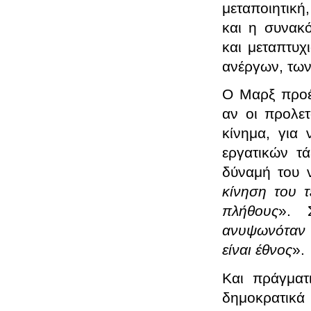
μεταποιητική
και η συνακ
και μεταπτυχ
ανέργων, των
Ο Μαρξ προέβ
αν οι προλετ
κίνημα, για
εργατικών τ
δύναμή του ν
κίνηση του 
πλήθους
». 
ανυψωνόταν σ
είναι έθνος
».
Και πράγματ
δημοκρατικά