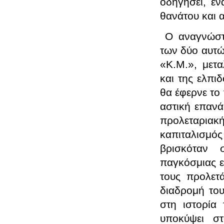
οδηγήσει, έν
θανάτου και 
Ο αναγνώστη
των δύο αυτώ
«Κ.Μ.», μετα
και της ελπι
θα έφερνε το 
αστική επανά
προλεταρια
καπιταλισμό
βρισκόταν 
παγκόσμιας ε
τους προλετά
διαδρομή του
στη ιστορία
υποκύψει στ