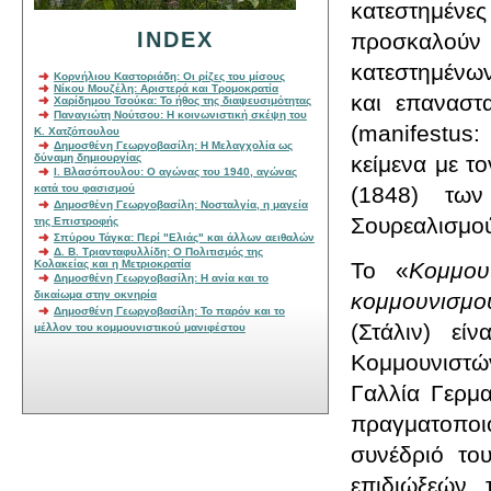
κατεστημέν
INDEX
προσκαλούν 
κατεστημένων 
Κορνήλιου Καστοριάδη: Οι ρίζες του μίσους
Νίκου Μουζέλη: Αριστερά και Τρομοκρατία
και επαναστα
Χαρίδημου Τσούκα: Το ήθος της διαψευσιμότητας
Παναγιώτη Νούτσου: Η κοινωνιστική σκέψη του
(
manifestus
:
Κ. Χατζόπουλου
Δημοσθένη Γεωργοβασίλη: Η Μελαγχολία ως
δύναμη δημιουργίας
κείμενα με τ
Ι. Βλασόπουλου: Ο αγώνας του 1940, αγώνας
κατά του φασισμού
(1848) τω
Δημοσθένη Γεωργοβασίλη: Νοσταλγία, η μαγεία
Σουρεαλισμού
της Επιστροφής
Σπύρου Τάγκα: Περί "Ελιάς" και άλλων αειθαλών
Δ. Β. Τριανταφυλλίδη: Ο Πολιτισμός της
Κολακείας και η Μετριοκρατία
Το «
Κομμου
Δημοσθένη Γεωργοβασίλη: Η ανία και το
δικαίωμα στην οκνηρία
κομμουνισμο
Δημοσθένη Γεωργοβασίλη: To παρόν και το
(Στάλιν) εί
μέλλον του κομμουνιστικού μανιφέστου
Κομμουνιστώ
Γαλλία Γερμ
πραγματοποι
συνέδριό του
επιδιώξεών 