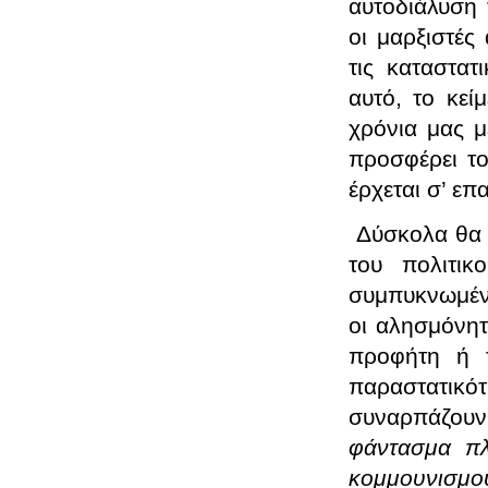
αυτοδιάλυση 
οι μαρξιστές
τις καταστατ
αυτό, το κεί
χρόνια μας μ
προσφέρει το
έρχεται σ’ επ
Δύσκολα θα 
του πολιτικ
συμπυκνωμένο
οι αλησμόνητ
προφήτη ή τ
παραστατικό
συναρπάζουν 
φάντασμα πλ
κομμουνισμ