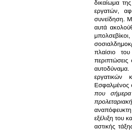
δικαίωμα της
εργατών, αφ
συνείδηση. Μ
αυτά ακολούθ
μπολσεβίκο
σοσιαλδημοκρ
πλαίσιο του
περιπτώσεις 
αυτοδύναμα.
εργατικών 
Εσφαλμένος α
που σήμερα 
προλεταρια
αναπόφευκτη
εξέλιξη του κ
αστικής τάξη