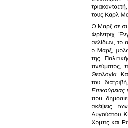
τριακονταετ
τους Καρλ Μα
Ο Μαρξ σε συν
Φρίντριχ Έν
σελίδων, το 
ο Μαρξ, μολο
της Πολιτικ
πνεύματος, π
Θεολογία. Κα
του διατριβ
Επικούρειας
που δημοσιε
σκέψεις τω
Αυγούστου Κο
Χομπς και Ρο