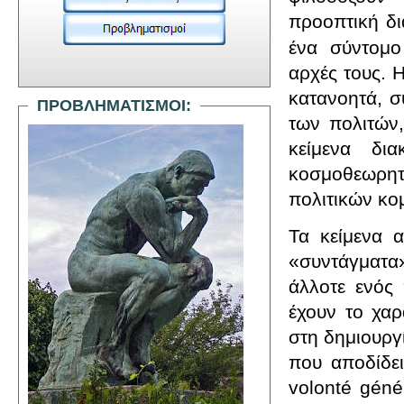
προοπτική δι
ένα σύντομο
αρχές τους. 
κατανοητά, σ
ΠΡΟΒΛΗΜΑΤΙΣΜΟΙ:
των πολιτών,
κείμενα δι
κοσμοθεωρητι
πολιτικών κ
Τα κείμενα 
«συντάγματα
άλλοτε ενός 
έχουν το χα
στη δημιουργ
που αποδίδε
volont
é
g
é
n
é