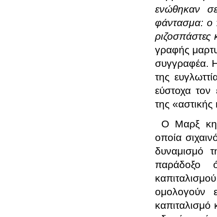
ενώθηκαν σε
φάντασμα: ο π
ριζοσπάστες 
γραφής μαρτυ
συγγραφέα. Η
της ευγλωττί
εύστοχα τον 
της «αστικής 
Ο Μαρξ κηρ
οποία σιχαινό
δυναμισμό τ
παράδοξο ό
καπιταλισμο
ομολογούν ε
καπιταλισμό 