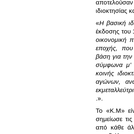
αποτελούσαν
ιδιοκτησίας κ
«
Η βασική ιδ
έκδοσης του 
οικονομική π
εποχής, που
βάση για την 
σύμφωνα μ’ 
κοινής ιδιοκ
αγώνων, ανά
εκμεταλλεύτρι
.».
Το «Κ.Μ»
ε
σημείωσε τις
από κάθε άλ