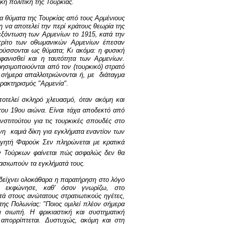
κή πολιτική της Τουρκίας.
τα θύματα της Τουρκίας από τους Αρμένιους
μη να αποτελεί την περί κράτους θεωρία της
ή εξόντωση των Αρμενίων το 1915, κατά την
 τρίτο των οθωμανικών Αρμενίων έπεσαν
ηρύσσονται ως θύματα; Κι ακόμα: η φυσική
φανισθεί και η ταυτότητα των Αρμενίων.
ησιμοποιούνται από τον (τουρκικό) στρατό
 σήμερα απαλλοτριώνονται ή, με
διάταγμα
αρακτηρισμός "Αρμενία".
ποτελεί σκληρό χλευασμό, όταν ακόμη και
του 19ου αιώνα. Είναι τάχα αποδεκτό από
νστιτούτου για τις τουρκικές σπουδές στο
νη
καμιά δίκη για εγκλήματα εναντίον των
ηγητή Φαρούκ Σεν πληρώνεται με κρατικά
ν Τούρκων φαίνεται πώς ασφαλώς δεν θα
ασιωπούν τα εγκλήματά τους.
δείχνει ολοκάθαρα η παρατήρηση στο λόγο
ος εκφώνησε, καθ' όσον γνωρίζω, στο
ά στους ανώτατους στρατιωτικούς ηγέτες,
της Πολωνίας: "Ποιος ομιλεί πλέον σήμερα
 σιωπή. Η φρικιαστική και συστηματική
απορρίπτεται. Δυστυχώς, ακόμη και στη