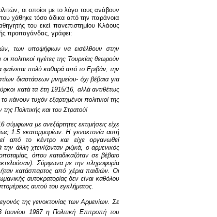
ιτών, οι οποίοι με το λόγο τους ανάβουν
που χάθηκε τόσο άδικα από την παράνοια
Καθηγητής του εκεί πανεπιστημίου Κλάους
κής προπαγάνδας, γράφει:
ρών, των υποψήφιων να εισέλθουν στην
ι οι πολιτικοί ηγέτες της Τουρκίας θεωρούν
α φαίνεται πολύ καθαρά από το Εριβάν, την
τίων διαστάσεων μνημείου- όχι βέβαια για
ύρκοι κατά τα έτη 1915/16, αλλά αντιθέτως
 το κάνουν τυχόν εξαρτημένοι πολιτικοί της
της Πολιτικής και του Στρατού!
6 σύμφωνα με ανεξάρτητες εκτιμήσεις είχε
ως 1.5 εκατομμυρίων. Η γενοκτονία αυτή
εί από το κέντρο και είχε οργανωθεί
ά την άλλη χτενίζονταν ριζικά, ο αρμενικός
οποταμίας, όπου καταδικαζόταν σε βέβαιο
 εκτελούσαν). Σύμφωνα με την πληροφορία
ταν κατάσπαρτος από χέρια παιδιών. Οι
μανικής αυτοκρατορίας δεν είναι καθόλου
επτομέρειες αυτού του εγκλήματος.
γεγονός της γενοκτονίας των Αρμενίων. Σε
8 Ιουνίου 1987 η Πολιτική Επιτροπή του