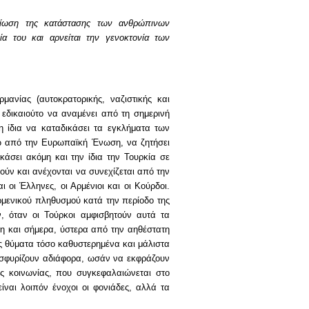
τίωση της κατάστασης των ανθρώπινων
ία του και αρνείται την γενοκτονία των
μανίας (αυτοκρατορικής, ναζιστικής και
 εδικαιούτο να αναμένει από τη σημερινή
 η ίδια να καταδικάσει τα εγκλήματα των
ξω από την Ευρωπαϊκή Ένωση, να ζητήσει
κάσει ακόμη και την ίδια την Τουρκία σε
ούν και ανέχονται να συνεχίζεται από την
 οι Έλληνες, οι Αρμένιοι και οι Κούρδοι.
ρμενικού πληθυσμού κατά την περίοδο της
, όταν οι Τούρκοι αμφισβητούν αυτά τα
όμη και σήμερα, ύστερα από την αηθέστατη
υς θύματα τόσο καθυστερημένα και μάλιστα
ς σφυρίζουν αδιάφορα, ωσάν να εκφράζουν
ς κοινωνίας, που συγκεφαλαιώνεται στο
είναι λοιπόν ένοχοι οι φονιάδες, αλλά τα