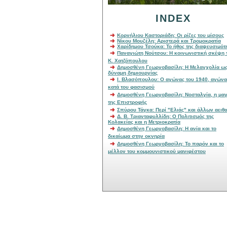
INDEX
Κορνήλιου Καστοριάδη: Οι ρίζες του μίσους
Νίκου Μουζέλη: Αριστερά και Τρομοκρατία
Χαρίδημου Τσούκα: Το ήθος της διαψευσι
Παναγιώτη Νούτσου: Η κοινωνιστική σκέψη του
Κ. Χατζόπουλου
Δημοσθένη Γεωργοβασίλη: Η Μελαγχολία ως
δύναμη δημιουργίας
Ι. Βλασόπουλου: Ο αγώνας του 1940, αγώνας
κατά του φασισμού
Δημοσθένη Γεωργοβασίλη: Νοσταλγία, η μαγεία
της Επιστροφής
Σπύρου Τάγκα: Περί "Ελιάς" και άλλων αει
Δ. Β. Τριανταφυλλίδη: Ο Πολιτισμός της
Κολακείας και η Μετριοκρατία
Δημοσθένη Γεωργοβασίλη: Η ανία και το
δικαίωμα στην οκνηρία
Δημοσθένη Γεωργοβασίλη: To παρόν και το
μέλλον του κομμουνιστικού μανιφέστου