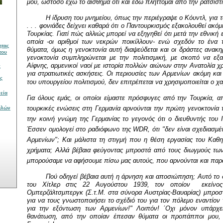
μου, ωστόσο έχω το αίσθημα ότι και εδώ πλήττομαι από την ρατσιστι
Η ίδρυση του μνημείου, όπως την περιέγραψε ο Κόυντλ, για 
. . . φονιάδες δείχνει καθαρά ότι ο Παντουρκισμός εξακολουθεί ακό
Τουρκίας. Γιατί πώς αλλιώς μπορεί να εξηγηθεί ότι μετά την εθνικ
οποία -οι αριθμοί των νεκρών ποικίλλουν- ενώ σχεδόν το ένα
μότητας
θύματα, όμως η γενοκτονία αυτή διαψεύδεται και οι δράστες ανακ
γενοκτονία συμπληρώνεται με την πολιτισμική, με σκοπό να εξα
Αίφνης, αρμενικοί ναοί με ιστορία πολλών αιώνων στην Ανατολία χρ
για στρατιωτικές ασκήσεις. Οι περιουσίες των Αρμενίων ακόμη και
του υπουργείου πολιτισμού, δεν επιτρέπεται να χρησιμοποιείται ο χ
Για όλους εμάς, οι οποίοι είμαστε πρόσφυγες από την Τουρκία, α
τουρκικές ενώσεις στη Γερμανία αρνούνται την πρώτη γενοκτονία 
θαλών
την κοινή γνώμη της Γερμανίας το γεγονός ότι ο διευθυντής του Ι
Έσσεν ομολογεί στο ραδιόφωνο της
WDR
, ότι "δεν είναι σχεδιασμέ
Αρμενίων"; Και μάλιστα τη στιγμή που η θέση εργασίας του Καθ
χρήματα; Αλλά βέβαια φεύγοντας μπροστά από τους διωγμούς τω
μπορούσαμε να αφήσουμε πίσω μας αυτούς, που αρνούνται και παρ
Πού οδηγεί βέβαια αυτή η άρνηση και αποσιώπηση; Αυτό το 
του Χίτλερ στις 22 Αυγούστου 1939, τον οποίον
εκείν
Ομπερζάλτσμπεργκ (Σ.τ.Μ. στα σύνορα Αυστρίας-Βαυαρίας) μπροστ
για να τους γνωστοποιήσει το σχέδιό του για τον πόλεμο εναντίον 
για την εξόντωση των Αρμενίων!" Λοιπόν! ΄Οχι μόνον υπάρχει
θανάτωση, από την οποίαν έπεσαν θύματα οι προπάπποι μου, 