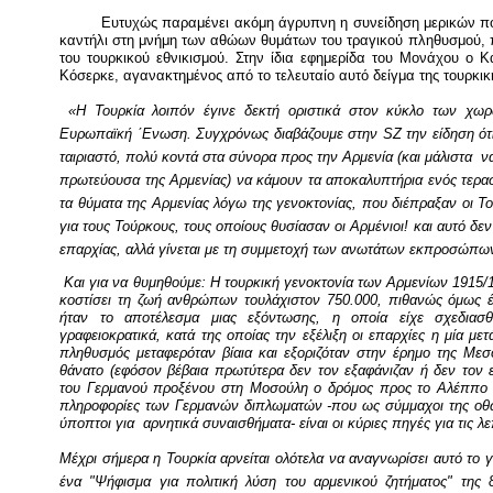
Ευτυχώς παραμένει ακόμη άγρυπνη η συνείδηση μερικών πολ
καντήλι στη μνήμη των αθώων θυμάτων του τραγικού πληθυσμού, 
του τουρκικού εθνικισμού. Στην ίδια εφημερίδα του Μονάχου ο 
Κόσερκε, αγανακτημένος από το τελευταίο αυτό δείγμα της τουρκι
«Η Τουρκία λοιπόν έγινε δεκτή οριστικά στον κύκλο των χω
Ευρωπαϊκή ΄Ενωση. Συγχρόνως διαβάζουμε στην
S
Ζ την είδηση ότ
ταιριαστό, πολύ κοντά στα σύνορα προς την Αρμενία (και μάλιστα
ν
πρωτεύουσα της Αρμενίας) να κάμουν τα αποκαλυπτήρια ενός τερασ
τα θύματα της Αρμενίας λόγω της γενοκτονίας, που διέπραξαν οι Το
για τους Τούρκους, τους οποίους θυσίασαν οι Αρμένιοι! και αυτό δεν
επαρχίας, αλλά γίνεται με τη συμμετοχή των ανωτάτων εκπροσώπων 
Και για να θυμηθούμε: Η τουρκική γενοκτονία των Αρμενίων 1915/1
κοστίσει τη ζωή ανθρώπων τουλάχιστον 750.000, πιθανώς όμως έ
ήταν το αποτέλεσμα μιας εξόντωσης, η οποία είχε σχεδιασθ
γραφειοκρατικά, κατά της οποίας την εξέλιξη οι επαρχίες η μία μετ
πληθυσμός μεταφερόταν βίαια και εξοριζόταν στην έρημο της Μεσ
θάνατο (εφόσον βέβαια πρωτύτερα δεν τον εξαφάνιζαν ή δεν τον
του Γερμανού προξένου στη Μοσούλη ο δρόμος προς το Αλέππο ή
πληροφορίες των Γερμανών διπλωματών -που ως σύμμαχοι της οθω
ύποπτοι για
αρνητικά συναισθήματα- είναι οι κύριες πηγές για τις λ
Μέχρι σήμερα η Τουρκία αρνείται ολότελα να αναγνωρίσει αυτό το 
ένα "Ψήφισμα για πολιτική λύση του αρμενικού ζητήματος" της 