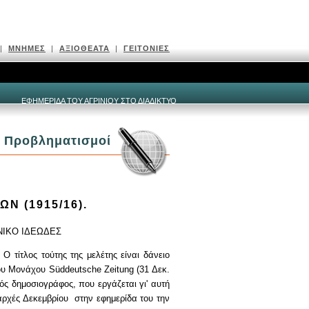
|
ΜΝΗΜΕΣ
|
ΑΞΙΟΘΕΑΤΑ
|
ΓΕΙΤΟΝΙΕΣ
ΕΦΗΜΕΡΙΔΑ ΤΟΥ ΑΓΡΙΝΙΟΥ ΣΤΟ ΔΙΑΔΙΚΤΥΟ
Προβληματισμοί
Ν (1915/16).
ΙΚΟ ΙΔΕΩΔΕΣ
!
Ο τίτλος τούτης της μελέτης είναι δάνειο
του Μονάχου
S
ü
ddeutsche Zeitung
(31 Δεκ.
ς δημοσιογράφος, που εργάζεται γι' αυτή
ρχές Δεκεμβρίου στην εφημερίδα του την