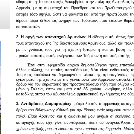
είδηση ότι η Τουρκία αρχές Δεκεμβρίου στην πόλη της Ανατολίας Ι
Αρμενία, με τη συμμετοχή του Προέδρου και του Πρωθυπουργού 
έστησε τόσο υψηλό, ώστε να φαίνεται και από την πρωτεύουσα της
ίδρυσε τώρα δήθεν εις μνήμην των Τούρκων, που έπεσαν θύματα
επαναστατών!
2. Η οργή των απανταχού Αρμενίων:
Η είδηση αυτή, όπως ήταν
τους απανταχού της Γης διασπαρμένους Αρμενίους, αλλά και πολλο
με τις γνώσεις τους για τη σχετική Ιστορία ή και με βάση τι
προκλητικότατης αυτής ενέργειας των Τούρκων ή και υπέρ αυτής.
Έτσι στην εφημερίδα αρχικά δημοσιεύθηκαν τρεις επιστολ
άλλες πολλές), τις οποίες παραθέτουμε, διότι είναι ενδεικτικές 
Τουρκίας επιδιώκει να δημιουργήσει μέσω της προπαγάνδας, 
εγκλήματά της σχετικά με την γενοκτονία των Αρμενίων αποτελεί 
δρόμο για τον ευρωπαϊκό της προσανατολισμό (ήδη προ ολίγου κ
μόνο η Γαλλία, έστω και μετά από 85 χρόνια, κινήθηκε, αλλά
καταδίκης αυτού του αβυσσαλέως φρικιαστικού εγκλήματος της οθω
3. Αντιδράσεις-Διαμαρτυρίες:
Γράφει λοιπόν ο αρμενικής καταγ
άρθρο του Βόλφγκανγ Κόυντλ για την ίδρυση ενός μνημείου στην τ
πολύ. Είμαι Αρμένιος και η οικογένειά μου ανήκει σ' εκείνους
καταγωγής τους είχε γίνει ανυπόφορος, ώστε να αναγκασθούμε ν
χρόνια της ζωής μου τα είκοσι τα έχω περάσει στη Γερμανία. Μολον