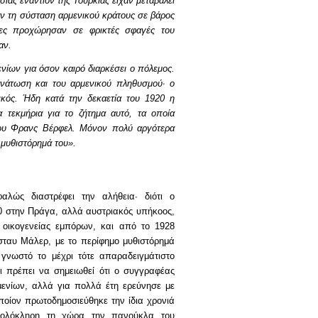
ίας εναντίον της Τουρκίας είχαν μεταβάλει
αν τη σύσταση αρμενικού κράτους σε βάρος
άτες προχώρησαν σε φρικτές σφαγές του
αν.
ενίων για όσον καιρό διαρκέσει ο πόλεμος.
θανάτωση και του αρμενικού πληθυσμού· ο
ικός. Ήδη κατά την δεκαετία του 1920 η
 τεκμήρια για το ζήτημα αυτό, τα οποία
του Φρανς Βέρφελ. Μόνον πολύ αργότερα
 μυθιστόρημά του».
λώς διαστρέφει την αλήθεια· διότι ο
0 στην Πράγα, αλλά αυστριακός υπήκοος,
 οικογενείας εμπόρων, και από το 1928
ταυ Μάλερ, με το περίφημο μυθιστόρημά
γνωστό το μέχρι τότε απαραδειγμάτιστο
 πρέπει να σημειωθεί ότι ο συγγραφέας
μενίων, αλλά για πολλά έτη ερεύνησε με
οποίον πρωτοδημοσιεύθηκε την ίδια χρονιά
' ολόκληρη τη χώρα την πανούκλα του