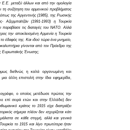
 Ε.Ε. μεταξύ άλλων και από την ομολογία
ει τη συζήτηση του αρμενικού προβλήματος
όπως της Αργεντινής (1985), της Ρωσικής
ς- Αζερμπαϊτζάν (1991-1993) η Τουρκία
ι παραβίασε τις διαταγές του ΝΑΤΟ. Αλλά
 προς την αποκλεισμένη Αρμενία η Τουρκία
 έδαφός της. Και ιδού τώρα ένα μνημείο,
ποκαλυπτήρια γίνονται από τον Πρόεδρο της
της Ευρωπαϊκής Ένωσης;
όμως διεθνώς η καλά οργανωμένη και
μια άλλη επιστολή στην ίδια εφημερίδα,
σιογράφο, ο οποίος μετέδωσε πρώτος την
ηκε επί σειρά ετών και στην Ελλάδα)
δεν
 οθωμανικό κράτος το 1915 είχε διαπράξει
ρικός σήμερα πλέον δεν ισχυρίζεται κάτι
 μάλιστα σε κάθε στιγμή, αλλά και γενικά
 Τουρκία το 1915 και λίγο πρωτύτερα ήταν