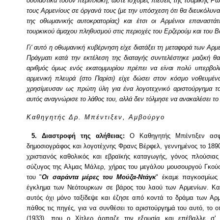
ουσιαστικά τόσον περίπλοκη, ώστε ισχυρές πιέσεις της τσαρικής Ρωσ
τους Αρμενίους σε όργανά τους (με την υπόσχεση ότι θα διευκόλυν
της οθωμανικής αυτοκρατορίας) και έτσι οι Αρμένιοι επαναστ
τουρκικού άμαχου πληθυσμού στις περιοχές του Ερζερούμ και του Β
Γι' αυτό η οθωμανική κυβέρνηση είχε διατάξει τη μεταφορά των Αρμ
Πράγματι κατά την εκτέλεση της διαταγής συντελέστηκε μαζική 
αριθμός όμως ενός εκατομμυρίου πρέπει να είναι πολύ υπερβολ
αρμενική πλευρά (στο Παρίσι) είχε δώσει στον κόσμο νοθευμένα
χρησίμευσαν ως πρώτη ύλη για ένα λογοτεχνικό αριστούργημα 
αυτός αναγνώρισε το λάθος του, αλλά δεν τόλμησε να ανακαλέσει το
Καθηγητής Δρ. Μπέντιξεν, Αμβούργο
5. Διαστροφή της αλήθειας:
Ο Καθηγητής Μπέντιξεν ασφα
δημοσιογράφος και λογοτέχνης Φρανς Βέρφελ, γεννημένος το 189
χριστιανός καθολικός και εβραϊκής καταγωγής, γόνος πλούσιας
σύζυγος της Αλμας Μάλερ, χήρας του μεγάλου μουσουργού Γκούσ
του "
Οι σαράντα μέρες του Μούζα-Ντάγκ
" έκαμε παγκοσμίως 
έγκλημα των Νεότουρκων σε βάρος του λαού των Αρμενίων. Και
αυτός όχι μόνο ταξίδεψε και έζησε από κοντά το δράμα των Αρ
πάθος τις πηγές, για να συνθέσει το αριστούργημά του αυτό, το 
(1933), που ο Χίτλερ άρπαζε την εξουσία και επέβαλλε σ