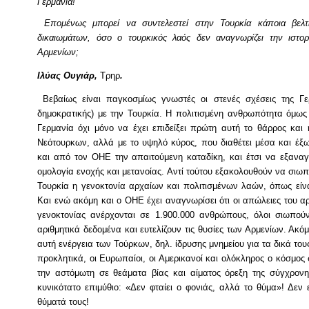
Γερμανία!
Επομένως μπορεί να συντελεστεί στην Τουρκία κάποια βελ
δικαιωμάτων, όσο ο τουρκικός λαός δεν αναγνωρίζει την ιστορ
Αρμενίων;
Ιλύας Ουγιάρ,
Τρηρ
.
Βεβαίως είναι παγκοσμίως γνωστές οι στενές σχέσεις της Γερ
δημοκρατικής) με την Τουρκία. Η πολιτισμένη ανθρωπότητα όμως
Γερμανία όχι μόνο να έχει επιδείξει πρώτη αυτή το θάρρος και
Νεότουρκων, αλλά με το υψηλό κύρος, που διαθέτει μέσα και έ
και από τον ΟΗΕ την απαιτούμενη καταδίκη, και έτσι να εξαναγ
ομολογία ενοχής και μετανοίας. Αντί τούτου εξακολουθούν να σιωπ
Τουρκία η γενοκτονία αρχαίων και πολιτισμένων λαών, όπως είναι
Και ενώ ακόμη και ο ΟΗΕ έχει αναγνωρίσει ότι οι απώλειες του α
γενοκτονίας ανέρχονται σε 1.900.000 ανθρώπους, όλοι σιωπούν
αριθμητικά δεδομένα και ευτελίζουν τις θυσίες των Αρμενίων. Ακ
αυτή ενέργεια των Τούρκων, δηλ. ίδρυσης μνημείου για τα δικά το
προκλητικά, οι Ευρωπαίοι, οι Αμερικανοί και ολόκληρος ο κόσμο
την αστόμωτη σε θεάματα βίας και αίματος όρεξη της σύγχρονη
κυνικότατο επιμύθιο: «Δεν φταίει ο φονιάς, αλλά το θύμα»! Δεν 
θύματά τους!