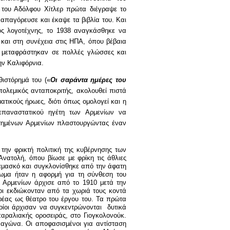
 του Αδόλφου Χίτλερ πρώτα διέγραψε το
απαγόρευσε και έκαψε τα βιβλία του. Και
ος λογοτέχνης, το 1938 αναγκάσθηκε να
 και στη συνέχεια στις ΗΠΑ, όπου βέβαια
α μεταφράστηκαν σε πολλές γλώσσες και
ην Καλιφόρνια.
θιστόρημά του («
Οι σαράντα ημέρες του
ολεμικός ανταποκριτής, ακολουθεί πιστά
ατικούς ήρωες, διότι όπως ομολογεί και η
παναστατικού ηγέτη των Αρμενίων να
τημένων Αρμενίων πλαστουργώντας έναν
 την φρικτή πολιτική της κυβέρνησης των
Ανατολή, όπου βίωσε με φρίκη τις άθλιες
μασκό και συγκλονίσθηκε από την άφατη
ωμα ήταν η αφορμή για τη σύνθεση του
ν Αρμενίων άρχισε από το 1910 μετά την
οι εκδιώκονταν από τα χωριά τους κοντά
αφέας ως θέατρο του έργου του. Τα πρώτα
οίοι άρχισαν να συγκεντρώνονται
δυτικά
 παραλιακής οροσειράς, στο Γιογκολονούκ.
αγώνα. Οι αποφασισμένοι για αντίσταση