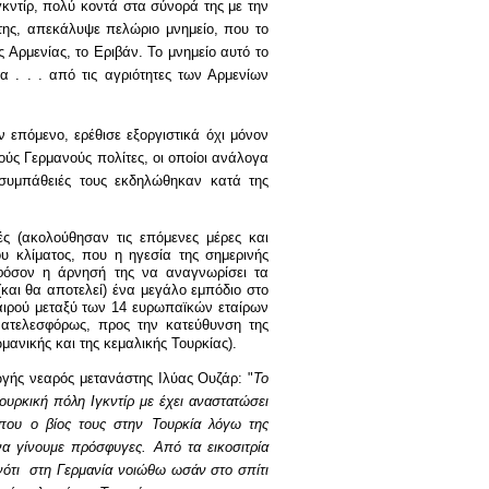
γκντίρ, πολύ κοντά στα σύνορά της με την
της, απεκάλυψε πελώριο μνημείο, που το
 Αρμενίας, το Εριβάν. Το μνημείο αυτό το
 . . . από τις αγριότητες των Αρμενίων
 επόμενο, ερέθισε εξοργιστικά όχι μόνον
ύς Γερμανούς πολίτες, οι οποίοι ανάλογα
ς συμπάθειές τους εκδηλώθηκαν κατά της
ές (ακολούθησαν τις επόμενες μέρες και
του κλίματος, που η ηγεσία της σημερινής
εφόσον η άρνησή της να αναγνωρίσει τα
(και θα αποτελεί) ένα μεγάλο εμπόδιο στο
αιρού μεταξύ των 14 ευρωπαϊκών εταίρων
 ατελεσφόρως, προς την κατεύθυνση της
μανικής και της κεμαλικής Τουρκίας).
ωγής νεαρός μετανάστης Ιλύας Ουζάρ:
"
Το
ουρκική πόλη Ιγκντίρ με έχει αναστατώσει
, που ο βίος τους στην Τουρκία λόγω της
α γίνουμε πρόσφυγες. Από τα εικοσιτρία
ότι
στη Γερμανία νοιώθω ωσάν στο σπίτι