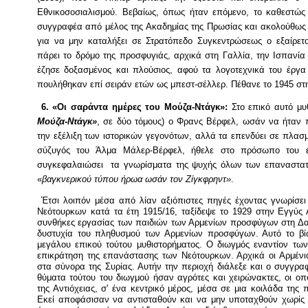
Εθνικοσοσιαλισμού. Βεβαίως, όπως ήταν επόμενο, το καθεστώς
συγγραφέα από μέλος της Ακαδημίας της Πρωσίας και ακολούθως 
για να μην καταλήξει σε Στρατόπεδο Συγκεντρώσεως ο εξαίρετ
πάρει το δρόμο της προσφυγιάς, αρχικά στη Γαλλία, την Ισπανία
έζησε δοξασμένος και πλούσιος, αφού τα λογοτεχνικά του έργ
πουλήθηκαν επί σειράν ετών ως μπεστ-σέλλερ. Πέθανε το 1945 στ
6. «Οι σαράντα ημέρες του Μούζα-Ντάγκ»:
Στο επικό αυτό μυ
Μούζα-Ντάγκ»
, σε δύο τόμους) ο Φρανς Βέρφελ, ωσάν να ήταν π
την εξέλιξη των ιστορικών γεγονότων, αλλά τα επενδύει σε πλασμ
σύζυγός του Άλμα Μάλερ-Βέρφελ, ήθελε στο πρόσωπο του ε
συγκεφαλαιώσει
τα γνωρίσματα της ψυχής όλων των επαναστα
«
βαγκνερικού τύπου ήρωα ωσάν τον Ζίγκφρηντ»
.
Έτσι λοιπόν μέσα από λίαν αξιόπιστες πηγές έχοντας γνωρίσει
Νεότουρκων κατά τα έτη 1915/16, ταξίδεψε το 1929 στην Εγγύς 
συνθήκες εργασίας των παιδιών των Αρμενίων προσφύγων στη Δα
δυστυχία του πληθυσμού των Αρμενίων προσφύγων. Αυτό το βί
μεγάλου επικού τούτου μυθιστορήματος. Ο διωγμός εναντίον τω
επικράτηση της επανάστασης των Νεότουρκων. Αρχικά οι Αρμένι
στα σύνορα της Συρίας. Αυτήν την περιοχή διάλεξε και ο συγγρ
θύματα τούτου του διωγμού ήσαν αγρότες και χειρώνακτες, οι οπ
της Αντιόχειας, σ' ένα κεντρικό μέρος, μέσα σε μια κοιλάδα της
Εκεί αποφάσισαν να αντισταθούν και να μην υποταχθούν χωρίς 