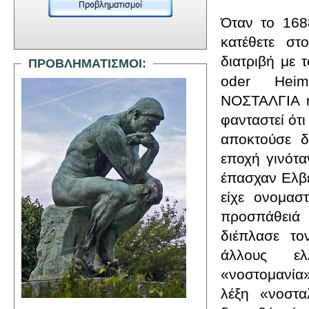
Όταν το 168
κατέθετε στ
διατριβή με τ
ΠΡΟΒΛΗΜΑΤΙΣΜΟΙ:
oder
Hei
ΝΟΣΤΑΛΓΙΑ ή
φανταστεί ότι
αποκτούσε δ
εποχή γινότα
έπασχαν Ελβε
είχε ονομαστ
προσπάθειά τ
διέπλασε το
άλλους ελ
«νοστομανία»
λέξη «νοστα