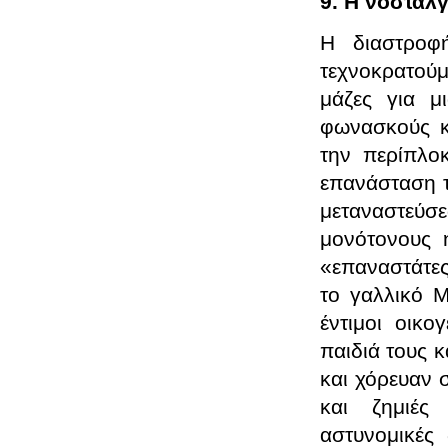
9. Η νοσταλγ
Η διαστροφή
τεχνοκρατούμ
μάζες για μ
φωνασκούς κα
την περίπλο
επανάσταση τ
μεταναστεύσ
μονότονους 
«επαναστάτες
το γαλλικό Μ
έντιμοι οικο
παιδιά τους 
και χόρευαν 
και ζημιές
αστυνομικές