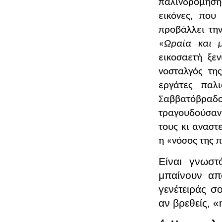
παλινδρόμηση
εικόνες, που
προβάλλει την
«
Ωραία και 
εικοσαετή ξε
νοσταλγός της
εργάτες παλ
Σαββατόβραδ
τραγουδούσαν 
τους κι αναστ
η «νόσος της 
Είναι γνωστ
μπαίνουν απ
γενέτειράς σ
αν βρεθείς, 