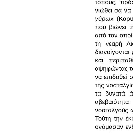
τόπους, πρόσ
νιώθει σα να
γύρω
» (Καρυ
που βιώνει τ
από τον οποίο
τη νεαρή Λι
διανοίγονται
και περιπαθ
αψηφώντας το
να επιδοθεί 
της νοσταλγί
τα δυνατά ά
αβεβαιότητα
νοσταλγούς ω
Τούτη την έκ
ονόμασαν ενθ