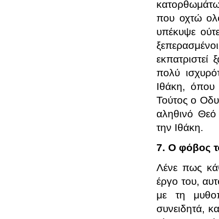
κατορθωμάτων
που οχτώ ολό
υπέκυψε ούτε
ξεπερασμένοι
εκπατριστεί 
πολύ ισχυρό
Ιθάκη, όπου 
Τούτος ο Οδυ
αληθινό Θεό
την Ιθάκη.
7. Ο φόβος 
Λένε πως κάθ
έργο του, αυ
με τη μυθοπ
συνειδητά, κ