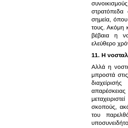
συνοικισμού
στρατόπεδα 
σημεία, όπου
τους. Ακόμη 
βέβαια η νο
ελεύθερο χρόν
11. Η νοσταλ
Αλλά η νοστα
μπροστά στις
διαχείρισής
απαρέσκειας 
μεταχειριστε
σκοπούς, ακό
του παρελθό
υποσυνειδήτο