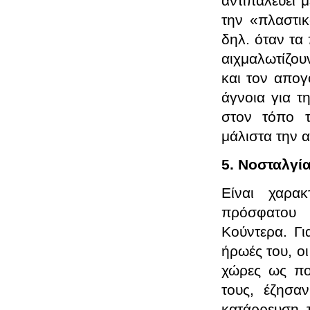
αντιπαλεύει 
την «πλαστικ
δηλ. όταν τα
αιχμαλωτίζου
και τον απογ
άγνοια για τ
στον τόπο τ
μάλιστα την 
5. Νοσταλγία
Είναι χαρακ
πρόσφατου 
Κούντερα. Γι
ήρωές του, οι
χώρες ως πο
τους, έζησα
κατάρρευση τ