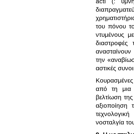
acti
(: υμνη
διαπραγματε
χρηματιστήρι
του πόνου το
ντυμένους μ
διαστροφές 
ανασταίνουν 
την «αναβίωσ
αστικές συνοι
Κουρασμένες
από τη μια
βελτίωση της
αξιοποίηση 
τεχνολογική
νοσταλγία του