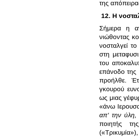
της απόπειρα
12. Η νοστα
Σήμερα η αν
νιώθοντας κο
νοσταλγεί τ
στη μεταφυσι
του αποκαλυπ
επάνοδο της 
προήλθε. Έτ
γκουρού ευνο
ως μιας γέφυ
«άνω Ιερουσα
απ’ την ύλη,
ποιητής τη
(«Τρικυμία»),