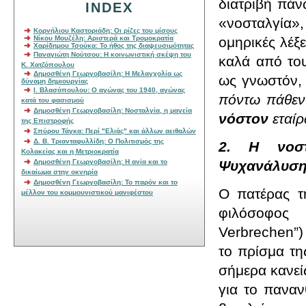
διατριβή πάν
INDEX
«νοσταλγία»
Κορνήλιου Καστοριάδη: Οι ρίζες του μίσους
Νίκου Μουζέλη: Αριστερά και Τρομοκρατία
ομηρικές λέξ
Χαρίδημου Τσούκα: Το ήθος της διαψευσιμότητας
Παναγιώτη Νούτσου: Η κοινωνιστική σκέψη του
καλά από του
Κ. Χατζόπουλου
Δημοσθένη Γεωργοβασίλη: Η Μελαγχολία ως
ως γνωστόν,
δύναμη δημιουργίας
Ι. Βλασόπουλου: Ο αγώνας του 1940, αγώνας
πόντω πάθε
κατά του φασισμού
Δημοσθένη Γεωργοβασίλη: Νοσταλγία, η μαγεία
νόστον
εταί
της Επιστροφής
Σπύρου Τάγκα: Περί "Ελιάς" και άλλων αειθαλών
Δ. Β. Τριανταφυλλίδη: Ο Πολιτισμός της
2. Η νοστ
Κολακείας και η Μετριοκρατία
Δημοσθένη Γεωργοβασίλη: Η ανία και το
Ψυχανάλυσ
δικαίωμα στην οκνηρία
Δημοσθένη Γεωργοβασίλη: To παρόν και το
Ο πατέρας τ
μέλλον του κομμουνιστικού μανιφέστου
φιλόσοφος 
Verbrechen
”
το πρίσμα τη
σήμερα κανεί
για το παναν