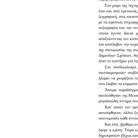
Στο χώρο της τέχνη
όσο και από κριτικούς
ζωγραφική, στις εικαστ
με τις κρατικές επιχορη
πεζογραφία και την πο
οποία έγιναν δεκτά μ
απαξιώνοντας τον κόπο
και κατέλαβαν την κορυ
της συνομωσίας της σι
Δημοσίων Σχέσεων, δη
ήταν το εισιτήριο για τ
Στο συνδικαλισμό,
συνεταιρισμούς» επιβλ
ήξεραν να μοιράζουν τ
που έλαβαν τα κόμματα 
Άπειρα παραδείγμα
ακολούθησαν της Μεταπο
μεγαλειώδες κίνημα του
Κατ’ αυτόν τον τρό
αποσύρθηκαν, άλλοι ξε
υπονομεύσει κάθε έννοι
Και έτσι, βρέθηκε ε
έφερε η κρίση. Τώρα κλ
δημοκρατία» (δίχως καν