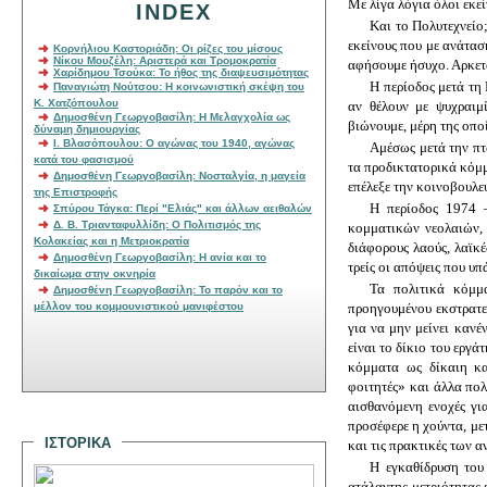
Με λίγα λόγια όλοι εκε
INDEX
Και το Πολυτεχνείο;
εκείνους που με ανάτασ
Κορνήλιου Καστοριάδη: Οι ρίζες του μίσους
Νίκου Μουζέλη: Αριστερά και Τρομοκρατία
αφήσουμε ήσυχο. Αρκετά
Χαρίδημου Τσούκα: Το ήθος της διαψευσιμότητας
Η περίοδος μετά τη 
Παναγιώτη Νούτσου: Η κοινωνιστική σκέψη του
Κ. Χατζόπουλου
αν θέλουν με ψυχραιμί
Δημοσθένη Γεωργοβασίλη: Η Μελαγχολία ως
βιώνουμε, μέρη της οποί
δύναμη δημιουργίας
Ι. Βλασόπουλου: Ο αγώνας του 1940, αγώνας
Αμέσως μετά την πτ
κατά του φασισμού
τα προδικτατορικά κόμμ
Δημοσθένη Γεωργοβασίλη: Νοσταλγία, η μαγεία
επέλεξε την κοινοβουλε
της Επιστροφής
Η περίοδος 1974 –
Σπύρου Τάγκα: Περί "Ελιάς" και άλλων αειθαλών
Δ. Β. Τριανταφυλλίδη: Ο Πολιτισμός της
κομματικών νεολαιών, 
Κολακείας και η Μετριοκρατία
διάφορους λαούς, λαϊκέ
Δημοσθένη Γεωργοβασίλη: Η ανία και το
τρείς οι απόψεις που υ
δικαίωμα στην οκνηρία
Τα πολιτικά κόμμ
Δημοσθένη Γεωργοβασίλη: To παρόν και το
μέλλον του κομμουνιστικού μανιφέστου
προηγουμένου εκστρατε
για να μην μείνει καν
είναι το δίκιο του εργ
κόμματα ως δίκαιη κα
φοιτητές» και άλλα πολ
αισθανόμενη ενοχές γι
προσέφερε η χούντα, με
ιστορικα
και τις πρακτικές των α
Η εγκαθίδρυση του
ατάλαντης μετριότητας 