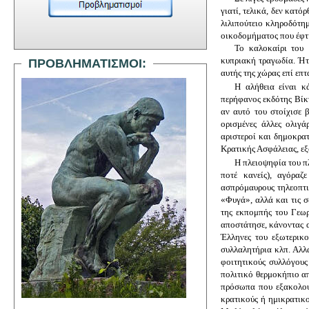
γιατί, τελικά, δεν κατό
λιλιπούτειο κληροδότημ
οικοδομήματος που έφτ
Το καλοκαίρι του 
κυπριακή τραγωδία. Ήτ
ΠΡΟΒΛΗΜΑΤΙΣΜΟΙ:
αυτής της χώρας επί επ
Η αλήθεια είναι κ
περήφανος εκδότης Βίκτ
αν αυτό του στοίχισε 
ορισμένες άλλες ολιγά
αριστεροί και δημοκρατ
Κρατικής Ασφάλειας, εξ
Η πλειοψηφία του π
ποτέ κανείς), αγόραζ
ασπρόμαυρους τηλεοπτι
«Φυγά», αλλά και τις 
της εκπομπής του Γεωρ
αποστάτησε, κάνοντας α
Έλληνες του εξωτερικο
συλλαλητήρια κλπ. Αλλά
φοιτητικούς συλλόγους
πολιτικό θερμοκήπιο α
πρόσωπα που εξακολουθ
κρατικούς ή ημικρατικο