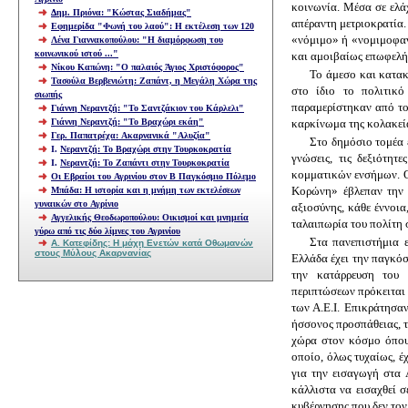
κοινωνία. Μέσα σε ελάχ
Δημ. Πριόνα: "Κώστας Σιαδήμας"
απέραντη μετριοκρατία. 
Εφημερίδα "Φωνή του λαού": Η εκτέλεση των 120
«νόμιμο» ή «νομιμοφανέ
Λένα Γιαννακοπούλου: "Η διαμόρφωση του
κοινωνικού ιστού ..."
και αμοιβαίως επωφελή
Νίκου Καπώνη: "Ο παλαιός Άγιος Χριστόφορος"
Το άμεσο και κατακ
Τασούλα Βερβενιώτη: Ζαπάντ, η Μεγάλη Χώρα της
στο ίδιο το πολιτικό 
σιωπής
παραμερίστηκαν από του
Γιάννη Νεραντζή: "Το Σαντζάκιον του Κάρλελι"
Γιάννη Νεραντζή: "Το Βραχώρι εκάη"
καρκίνωμα της κολακεία
Γερ. Παπατρέχα: Ακαρνανικά "Αλυζία"
Στο δημόσιο τομέα ε
Ι.
Νεραντζή: Το Βραχώρι στην Τουρκοκρατία
γνώσεις, τις δεξιότητ
Ι.
Νεραντζή: Το Ζαπάντι στην Τουρκοκρατία
κομματικών ενσήμων. Ο
Οι Εβραίοι του Αγρινίου στον Β Παγκόσμιο Πόλεμο
Μπάδ
α:
Η ιστορία και η μνήμη των εκτελέσεων
Κορώνη» έβλεπαν την κ
γυναικών στο Αγρίνιο
αξιοσύνης, κάθε έννοια
Αγγελικής Θεοδωροπούλου: Οικισμοί και μνημεία
ταλαιπωρία του πολίτη 
γύρω από τις δύο λίμνες του Αγρινίου
Στα πανεπιστήμια ε
A. Κατεφίδης: Η μάχη Ενετών κατά Οθωμανών
στους Μύλους Ακαρνανίας
Ελλάδα έχει την παγκόσ
την κατάρρευση του 
περιπτώσεων πρόκειται 
των Α.Ε.Ι. Επικράτησα
ήσσονος προσπάθειας, τ
χώρα στον κόσμο όπου 
οποίο, όλως τυχαίως, έ
για την εισαγωγή στα 
κάλλιστα να εισαχθεί 
κυβέρνησης που δεν τον