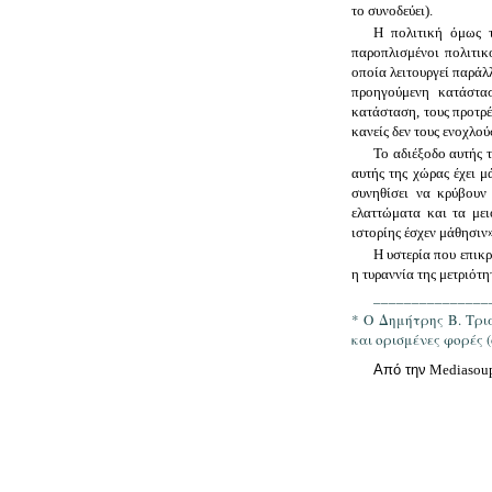
το συνοδεύει).
Η πολιτική όμως τ
παροπλισμένοι πολιτικο
οποία λειτουργεί παράλ
προηγούμενη κατάστασ
κατάσταση, τους προτρέ
κανείς δεν τους ενοχλού
Το αδιέξοδο αυτής 
αυτής της χώρας έχει μά
συνηθίσει να κρύβουν
ελαττώματα και τα μει
ιστορίης έσχεν μάθησιν
Η υστερία που επικρ
η τυραννία της μετριότ
_______________
* Ο Δημήτρης Β. Τρι
και ορισμένες φορές (
Από την
Mediasou