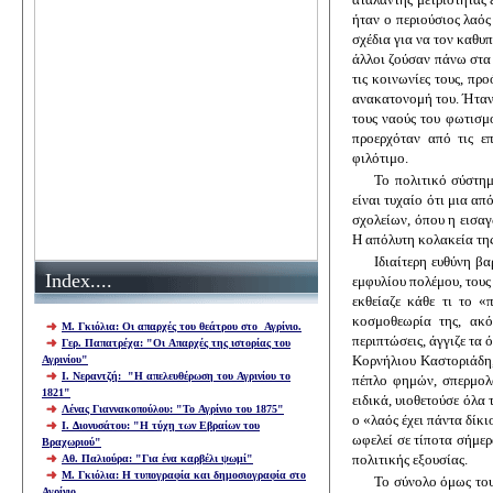
ήταν ο περιούσιος λαός
σχέδια για να τον καθυπ
άλλοι ζούσαν πάνω στα 
τις κοινωνίες τους, πρ
ανακατονομή του. Ήταν 
τους ναούς του φωτισμο
προερχόταν από τις ε
φιλότιμο.
Το πολιτικό σύστημ
είναι τυχαίο ότι μια α
σχολείων, όπου η εισαγ
Η απόλυτη κολακεία της
Ιδιαίτερη ευθύνη β
Index
....
εμφυλίου πολέμου, τους
εκθείαζε κάθε τι το «
κοσμοθεωρία της, ακό
Μ. Γκιόλια: Οι απαρχές του θεάτρου στο Αγρίνιο.
περιπτώσεις, άγγιζε τα
Γερ. Παπατρέχα: "Oι Απαρχές της ιστορίας του
Αγρινίου"
Κορνήλιου Καστοριάδη,
Ι. Νεραντζή: "Η απελευθέρωση του Αγρινίου το
πέπλο φημών, σπερμολο
1821"
ειδικά, υιοθετούσε όλα
Λένας Γιαννακοπούλου: "Το Αγρίνιο του 1875"
ο «λαός έχει πάντα δίκι
Ι. Διονυσάτου: "Η τύχη των Εβραίων του
ωφελεί σε τίποτα σήμερ
Βραχωριού"
Αθ. Παλιούρα: "Για ένα καρβέλι ψωμί"
πολιτικής εξουσίας.
Μ. Γκιόλια: Η τυπογραφία και δημοσιογραφία στο
Το σύνολο όμως του
Αγρίνιο