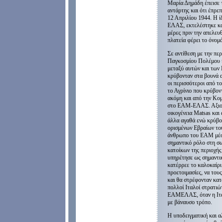
Μαρία Δημάδη έπεισε τ
αντάρτης και ότι έπρε
12 Απριλίου 1944. Η 
ΕΛΑΣ, εκτελέστηκε κα
μέρες πριν την απελευ
πλατεία φέρει το όνομά
Σε αντίθεση με την πε
Παγκοσμίου Πολέμου κα
μεταξύ αυτών και των
κρύβονταν στα βουνά α
οι περισσότεροι από τ
το Αγρίνιο που κρύβον
ακόμη και από την Κομ
στο ΕΑΜ-ΕΛΑΣ. Αξιοση
οικογένεια Matsas και
άλλα αγαθά ενώ κρύβον
ορισμένων Εβραίων του
άνθρωπο του ΕΑΜ μέσα
σημαντικό ρόλο στη σ
κατοίκων της περιοχής
υπηρέτησε ως σημαντικ
κατέρρεε το καλοκαίρι 
προετοιμασίες, να του
και θα στρέφονταν κατ
πολλοί Ιταλοί στρατιώ
ΕΑΜΕΛΑΣ, όταν η Ιταλ
με βάναυσο τρόπο.
Η υποδειγματική και α