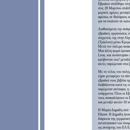
Εβραίων στάλθηκε στην
στις 28 Μαρτίου στάλθ
μερικές ημέρες μεταφέ
αμέσως σε θαλάμους αε
για να σταλούν σε κατ
Αισθανόμενη την ανάγκ
εβραϊκές οργανώσεις σ
συγγενείς της στην Αίγ
(Τρίκλινο) μέσω Κρεμ
Μετά τον πόλεμο ανακά
Μια άλλη φορά έφτασα
Leon, και συνάντησαν α
κρύβονταν εκεί' μεταξ
αυτές παρέμειναν στα 
Με το τέλος του πολέμο
είχαν μεταφέρει τα πάν
εβραϊκά τους βιβλία π
διαβάζονται κατά τις ε
παρέμεναν ανέπαφα, η 
υπάρχοντα. Όλοι οι Εβ
τους ανακαλύψουν οι Γ
και μεταξύ αυτών 10 
Η Μαρία Δημάδη από το
Eliezer. Η Δημάδη ήτα
διάρκεια της γερμανική
αντιστασιακό του όνο
ως αντάρτης του ΕΛΑΣ 