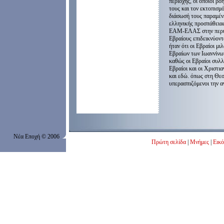
περιοχής, οι οποίοι βο
τους και τον εκτοπισμ
διάσωσή τους παραμένε
ελληνικής προσπάθειας
ΕΑΜ-ΕΛΑΣ στην περιοχ
Εβραίους επιδεικνύοντ
ήταν ότι οι Εβραίοι μ
Εβραίων των Ιωαννίνων
καθώς οι Εβραίοι συλλ
Εβραίοι και οι Χριστια
και εδώ. όπως στη Θεσ
υπερασπιζόμενοι την α
Νέα Εποχή
© 200
6
Πρώτη σελίδα
|
Μνήμες
|
Εικό