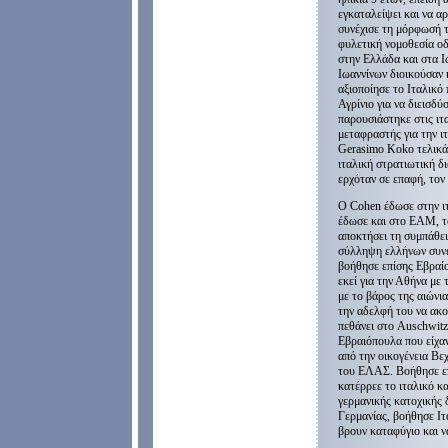
εγκαταλείψει και να αρ
συνέχισε τη μόρφωσή τ
φυλετική νομοθεσία ο
στην Ελλάδα και στα Ι
Ιωαννίνων διοικούσαν
αξιοποίησε το Ιταλικό
Αγρίνιο για να διεισδ
παρουσιάστηκε στις ιτα
μεταφραστής για την ι
Gerasimo Koko τελικά 
ιταλική στρατιωτική δι
ερχόταν σε επαφή, τον
Ο Cohen έδωσε στην ι
έδωσε και στο ΕΑΜ, τ
αποκτήσει τη συμπάθει
σύλληψη ελλήνων συνε
βοήθησε επίσης Εβραίο
εκεί για την Αθήνα με
με το βάρος της αιώνια
την αδελφή του να ακο
πεθάνει στο Auschwitz
Εβραιόπουλα που είχαν
από την οικογένεια Βε
του ΕΛΑΣ. Βοήθησε επ
κατέρρεε το ιταλικό κ
γερμανικής κατοχικής 
Γερμανίας, βοήθησε Ιτ
βρουν καταφύγιο και 