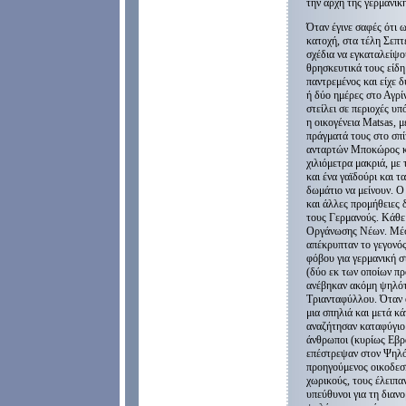
την αρχή της γερμανικ
Όταν έγινε σαφές ότι 
κατοχή, στα τέλη Σεπτ
σχέδια να εγκαταλείψο
θρησκευτικά τους είδη
παντρεμένος και είχε δ
ή δύο ημέρες στο Αγρί
στείλει σε περιοχές 
η οικογένεια Matsas, 
πράγματά τους στο σπ
ανταρτών Μποκώρος κα
χιλιόμετρα μακριά, με
και ένα γαϊδούρι και 
δωμάτιο να μείνουν. Ο
και άλλες προμήθειες δ
τους Γερμανούς. Κάθε
Οργάνωσης Νέων. Μέσ
απέκρυπταν το γεγονός
φόβου για γερμανική σ
(δύο εκ των οποίων πρ
ανέβηκαν ακόμη ψηλότε
Τριανταφύλλου. Όταν ο
μια σπηλιά και μετά κ
αναζήτησαν καταφύγιο 
άνθρωποι (κυρίως Εβρα
επέστρεψαν στον Ψηλόβ
προηγούμενος οικοδεσπ
χωρικούς, τους έλειπα
υπεύθυνοι για τη διαν