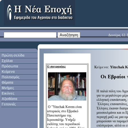
Δευτέρα, 12. 
Πρώτη σελίδα
Σχόλια
Πρόσωπα
Κείμενα:
Ο συγγραφέας
:
Yitzchak 
Κείμενα
Οι Εβραίοι 
Πολιτισμός
Θέματα
Μνήμες
Η παλιά πόλη του Αγρι
Εικόνες
για το μεγαλύτερο μέρ
Αξιοθέατα
ελληνική επανάσταση, 
Έλληνες επαναστάτες, 
Γειτονιές
Ο
"
Yitzchak
Kerem
είναι
Έλληνες έκαναν διαπρα
ιστορικός
στο Εβραϊκό
μουσουλμάνοι και οι Ε
Πανεπιστήμιο
της
περιοχή μαζί ως μια ο
Ιερουσαλήμ
.
Υπήρξε
μπορούσαν να παραμείν
εκδότης
του
περιοδικού
επέστρεψαν, αλλά οι ε