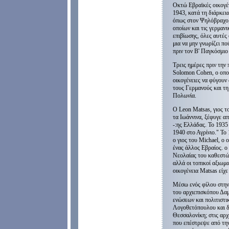
Οκτώ Εβραϊκές οικογέν
1943, κατά τη διάρκει
όπως στον Ψηλόβραχο,
οποίων και τις γερμαν
επιβίωσης, όλες αυτές 
μια να μην γνωρίζει πο
πριν τον Β' Παγκόσμι
Τρεις ημέρες πριν την
Solomon Cohen, ο οπο
οικογένειες να φύγουν
τους Γερμανούς και τη
Πολωνία.
Ο Leon Matsas, γιος 
τα Ιωάννινα, ξέφυγε α
-:ης Ελλάδας. Το 1935
1940 στο Αγρίνιο." Το 
ο γιος του Michael, ο 
ένας άλλος Εβραίος. ο
Νεολαίας του καθεστώ
αλλά οι τοπικοί αξιωμ
οικογένεια Matsas είχ
Μέσω ενός φίλου στην 
του αρχιεπισκόπου Δα
ενώσεων και πολιτιστ
Λογοθετόπουλου και δ
Θεσσαλονίκη; στις αρχ
που επέστρεψε από την