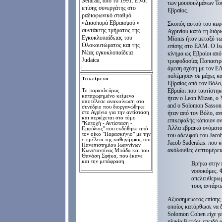
Sefarad
,
από το
1991
.
Είναι
των μουσουλμάνων Τούρ
επίσης
συνεργάτης στο
Εβραίος.
ραδιοφωνικό σταθμό
«Διασπορά
Εβραϊσμού
»
Σκοπός αυτού του κεφα
συντάκτης
τμήματος της
Αγρινίου κατά τη διάρ
Εγκυκλοπαίδειας
του
Μίο
nis
ήταν μεταξύ τω
Ολοκαυτώματος
και της
επίσης στο ΕΑΜ. Ο Isa
Νέας
εγκυκλοπαίδεια
κίνημα ως Εβραίοι απ
Judaica
τροφοδοσίας Παπαστράτ
άμεση σχέση με τον Ε
πολέμησαν σε μάχες κα
Το κείμενο
Εβραίος από τον Βόλο,
Εβραίοι που ταυτίστηκ
Τ
ο παραπλεύρως
καταχωρημένο κείμενο
ήταν ο Leon Mizan, ο 
αποτέλεσε ανακοίνωση στο
and ο Solomon Sasson
συνέδριο που διοργανώθηκε
ήταν από τον Βόλο, α
στο Αγρίνιο για την αντίσταση
και περιέχεται στο τόμο
επικεφαλής κάποιον ον
"Κατοχή - Αντίσταση -
Άλλα εβραϊκά ονόματα
Εμφύλιος" που εκδόθηκε από
τον οίκο "Παρασκήνιο" με την
του αδελφού του Jacob
επιμέλεια της καθηγήτριας του
Jacob Saderakis. που 
Πανεπιστημίου Ιωαννίνων
ακόλουθες λεπτομέρειε
Κωνσταντίνας Μπάδα και του
Θανάση Σφήκα, που έκανε
και την μετάφραση
Βρήκα στην 
νοσοκόμες. Φ
απελευθερωμ
τους αντάρτε
Αξιοσημείωτος επίση
οποίος κατόρθωσε να δ
Solomon
C
ohen είχε γ
ηλικία 9 ετών, επειδή 