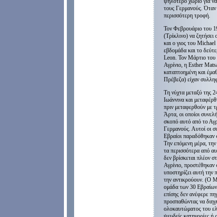
ψηλότερο χωριό για ν
τους Γερμανούς. Όταν 
περισσότερη τροφή.
Τον Φεβρουάριο του 1
(Τρίκλινο) να ζητήσει
και ο γιoς του Michael
εβδομάδα και το δεύτε
Leon. Τον Μάρτιο του
Αγρίνιο, η Esther Mat
καταπτοημένη και έμαθ
Πρέβεζα) είχαν συλληφ
Τη νύχτα μεταξύ της 2
Ιωάννινα και μεταφέρθ
πριν μεταφερθούν με τ
Άρτα, οι οποίοι συνε
σκοπό αυτό από το Αγρ
Γερμανούς. Αυτοί οι σ
Εβραίοι παραδόθηκαν σ
Την επόμενη μέρα, τη
τα περισσότερα από αυ
δεν βρίσκεται πλέον σ
Αγρίνιο, προστέθηκαν 
υποστηρίζει αυτή την 
την αντικρούουν. (Ο M
ομάδα των 30 Εβραίων 
επίσης δεν ανέφερε πηγ
προσπαθώντας να διηγη
ολοκαυτώματος του ελ
ψευδείς κατηγορίες ή