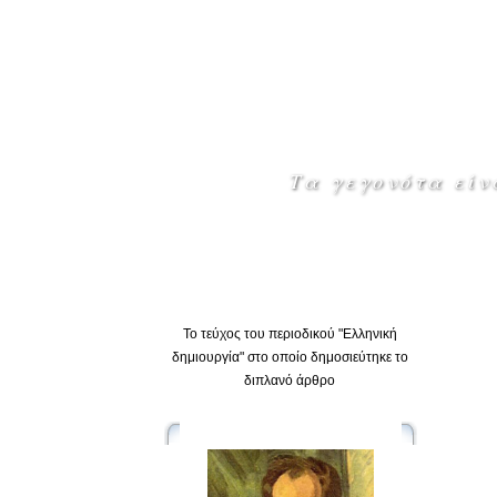
Τα γεγονότα είν
Αρχικη
Πολιτισμος »
Κειμενα »
Προσ
Το τεύχος του περιοδικού "Ελληνική
δημιουργία" στο οποίο δημοσιεύτηκε το
διπλανό άρθρο