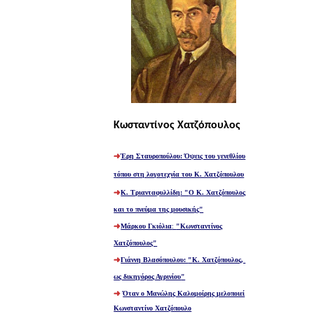
Κωσταντίνος Χατζόπουλος
Έρη Σταυροπούλου: Όψεις του γενεθλίου
τόπου στη λογοτεχνία του Κ. Χατζόπουλου
Κ. Τριανταφυλλίδη
: "
Ο Κ. Χατζόπουλος
και το πνεύμα της μουσικής"
Μάρκου Γκιόλια
:
"Κωνσταντίνος
Χατζόπουλος"
Γιάννη Βλασόπουλου:
"
Κ. Χατζόπουλος,
ως δικηγόρος Αγρινίου
"
Όταν ο Μανώλης Καλομοίρης μελοποιεί
Κωνσταντίνο Χατζόπουλο