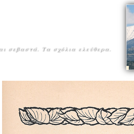
αι σεβαστά. Τα σχόλια ελεύθερα.
ωπα »
Αξιοθεατα »
Μνημες »