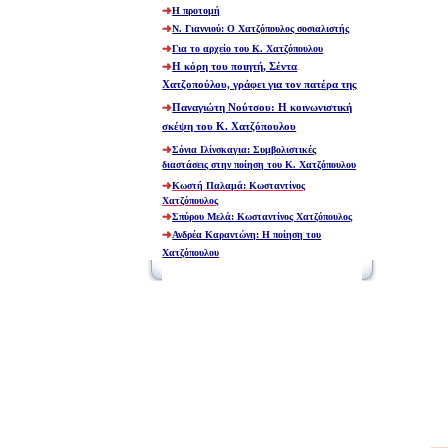
Η προτομή
Ν. Γιαννιού:
Ο Χατζόπουλος σοσιαλιστής
Για το αρχείο του Κ. Χατζόπουλου
Η κόρη του ποιητή, Σέντα
Χατζοπούλου, γράφει για τον πατέρα της
Παναγιώτη Νούτσου: Η κοινωνιστική
σκέψη του Κ. Χατζόπουλου
Σόνια Ιλίνσκαγια: Συμβολιστικές
διαστάσεις στην ποίηση του Κ. Χατζόπουλου
Κωστή Παλαμά: Κωσταντίνος
Χατζόπουλος
Σπύρου Μελά: Κωσταντίνος Χατζόπουλος
Ανδρέα Καραντώνη: Η ποίηση του
Χατζόπουλου