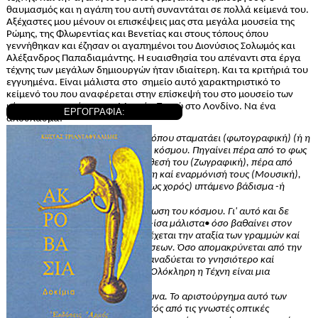
θαυμασμός και η αγάπη του αυτή συναντάται σε πολλά κείμενά του.
Αξέχαστες μου μένουν οι επισκέψεις μας στα μεγάλα μουσεία της
Ρώμης, της Φλωρεντίας και Βενετίας και στους τόπους όπου
γεννήθηκαν και έζησαν οι αγαπημένοι του Διονύσιος Σολωμός και
Αλέξανδρος Παπαδιαμάντης. Η ευαισθησία του απέναντι στα έργα
τέχνης των μεγάλων δημιουργών ήταν ιδιαίτερη. Και τα κριτήριά του
εγγυημένα. Είναι μάλιστα στο
σημείο αυτό χαρακτηριστικό το
κείμενό του που αναφέρεται στην επίσκεψή του στο μουσείο των
κέρινων ομοιωμάτων της Μαντάμ Τισσώ στο Λονδίνο. Να ένα
ΕΡΓΟΓΡΑΦΙΑ:
απόσπασμα:
«…
……..H Τέχνη αρχίζει εκεί όπου σταματάει (φωτογραφική) (ή η
χρησιμοθηρική) αντίληψη του κόσμου. Πηγαίνει πέρα από το φως
καί είναι ανάλυση καί ανασύνθεσή του (Ζωγραφική), πέρα από
τούς ήχους — καί είναι διάλυση καί εναρμόνισή τους (Μουσική),
πέρα από τα βήματα — είναι (ως χορός) ιπτάμενο βάδισμα -ή
περπατησιά ονείρων...
H Τέχνη είναι μια μεταμόρφωση του κόσμου. Γι' αυτό και δε
φοβάται την ασυμμετρία. Ίσα -ίσα μάλιστα• όσο βαθαίνει στον
εαυτό της η Τέχνη, τόσο αποδέχεται την αταξία των γραμμών καί
την ασυμμετρία των παρεκκλίσεων. Όσο απομακρύνεται από την
άψογη
αναλογικότητα, τόσο αναδύεται το γνησιότερο καί
αυθεντικότερο πρόσωπό της. Ολόκληρη η Τέχνη είναι μια
(λανθάνουσα) ασυμμετρία.
Ας θυμηθούμε τον Παρθενώνα. Το αριστούργημα αυτό των
αιώνων είναι «ένα λάθος». Εκτός από τις γνωστές οπτικές