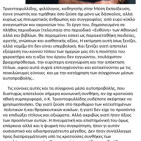
Τριανταφυλλίδης, φιλόλογος, καθηγητής στην Μέση Εκπαίδευση,
έγινε γνωστός και τιμήθηκε όσο ζούσε όχι μόνο ως δάσκαλος, αλλά
κυρίως ως πνευματικός άνθρωπος και συγγραφέας
από ευρύ κύκλο
αναγνωστών και ακροατών του. Το έργο του, δημοσιευμένο σε
πλήθος περιοδικών (τελευταία στο περιοδικό «Ευθύνη» των Αθηνών)
αλλά και βιβλίων, θα παραμείνει εσαεί ως παρακαταθήκη παιδείας,
αρετής, γνώσεων και αισθητικής αξίας. Η εκτίμηση αυτή ίσως ξενίζει,
αλλά νομίζω ότι δεν είναι υπερβολική. Και ξενίζει γιατί αποτελεί
εξαίρεση του κοινού τόπου των ημερών μας ότι η ποιότητα του
χαρακτήρα και η αξία του έργου δεν εγγυώνται, τουλάχιστον
βραχυπρόθεσμα, την ευρύτερη αναγνώριση και την απόκτηση
τίτλων, αφού αυτά συχνά επιτυγχάνονται και κατακτούνται με τις
ποικιλώνυμες εύνοιες
και με την κατάχρηση των σύγχρονων μέσων
αυτοπροβολής..
Τις εύνοιες αυτές και τα σύγχρονα μέσα αυτοπροβολής, που
δυστυχώς αποτελούν σήμερα κοινωνική συνθήκη, αν όχι κρατούσα
ηθική συμπεριφορά, ο Κ. Τριανταφυλλίδης ουδέποτε σκέφτηκε να
χρησιμοποιήσει. Όχι γιατί ζούσε στο περιθώριο των κατεστημένων
πολιτικών ή και θρησκευτικών κύκλων, ή γιατί δεν είχε τα προσόντα
να επιδιώξει τίτλους και αξιώματα. Αλλά ακριβώς γιατί ήταν άξιος
των προσόντων αυτών. Η πνευματική και επιστημονική του όμως
επάρκεια αλλά και η ψυχική του συγκρότηση, ήταν γι αυτόν
ουσιαστικό και αδιαπραγμάτευτο μέγεθος. Δεν ήταν συνάλλαγμα
προς διαπραγμάτευση υπό τις κρατούσες συνθήκες των