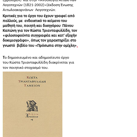
Εμβόλιμον)
και στην «Ανθολογία Αιτωλ/νων
Λογοτεχνών (1821-2002)»(έκδοση Ένωσης
Αιτωλοακαρνάνων
Λογοτεχνών.
Κριτικές για το έργο του έχουν γραφεί από
πολλούς, με
ενδεικτικό το κείμενο του
μαθητή του, ποιητή και δικηγόρου
Πάνου
Καπώνη για τον Κώστα Τριανταφυλλίδη, τον
«φιλοσοφούντα συγγραφέα και κατ’ εξοχήν
δοκιμιογράφο», όπως τον χαρακτηρίζει στο
.
γνωστό
βιβλίο του «Πρόσωπα στην ομίχλη»
Τ
ο δημοσιευμένο και αδημοσίευτο έργο
του
Κώστα Τριανταφυλλίδη
διακρίνεται για
τον ποιητικό στοχασμό του.