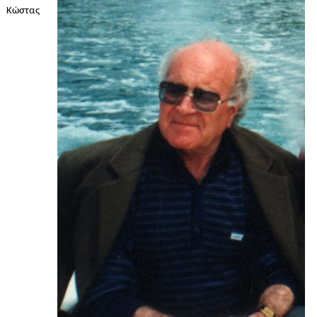
Κώστας