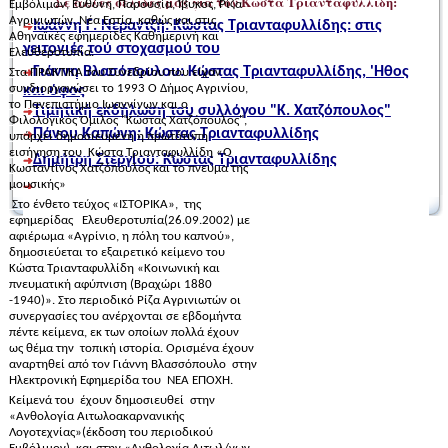
Σε άλλες σελίδες μας για τον Κώστα Τριανταφυλλίδη:
Εμβόλιμον, Ευθύνη, Παρουσία, Ίβυκος, Ρίζα
Αγρινιωτών, Νέα Εστία, καθώς και στις
Ιωάννη Γ. Νεραντζή: Κώστας Τριανταφυλλίδης: στις
Αθηναϊκές εφημερίδες Καθημερινή και
γειτονιές τού στοχασμού του
Ελευθεροτυπία.
Γιάννη Βλασόπουλου: Κώστας Τριανταφυλλίδης, 'Ηθος
Στα ΠΡΑΚΤΙΚΑ του Συνεδρίου που είχαν
συνδιοργανώσει το 1993 Ο Δήμος Αγρινίου,
και ύφος
το Πανεπιστήμιο Ιωαννίνων και ο
Τιμητική εκδήλωση του συλλόγου "Κ. Χατζόπουλος"
Φιλολογικός Όμιλος "Κώστας Χατζόπουλος",
Πάνου Καπώνη: Κώστας Τριανταφυλλίδης
υπάρχει δημοσιευμένη η πρωτότυπη
εισήγηση του
Κώστα Τριανταφυλλίδη «Ο
Δημήτρη Στεργίου: Κώστας Τριανταφυλλίδης
Κωσταντίνος Χατζόπουλος και το πνεύμα της
μουσικής»
Στο ένθετο τεύχος «ΙΣΤΟΡΙΚΑ»,
της
εφημερίδας
Ελευθεροτυπία(26.09.2002) με
αφιέρωμα «Αγρίνιο, η πόλη του καπνού»,
δημοσιεύεται το εξαιρετικό κείμενο του
Κώστα Τριανταφυλλίδη «Κοινωνική και
πνευματική αφύπνιση (Βραχώρι 1880
-1940)». Στο περιοδικό Ρίζα Αγρινιωτών οι
συνεργασίες του ανέρχονται σε εβδομήντα
πέντε κείμενα, εκ των οποίων πολλά έχουν
ως θέμα την
τοπική ιστορία. Ορισμένα έχουν
αναρτηθεί από τον Γιάννη Βλασσόπουλο
στην
Ηλεκτρονική Εφημερίδα του
ΝΕΑ ΕΠΟΧΗ.
Κείμενά του
έχουν δημοσιευθεί
στην
«Ανθολογία Αιτωλοακαρνανικής
Λογοτεχνίας»(έκδοση του περιοδικού