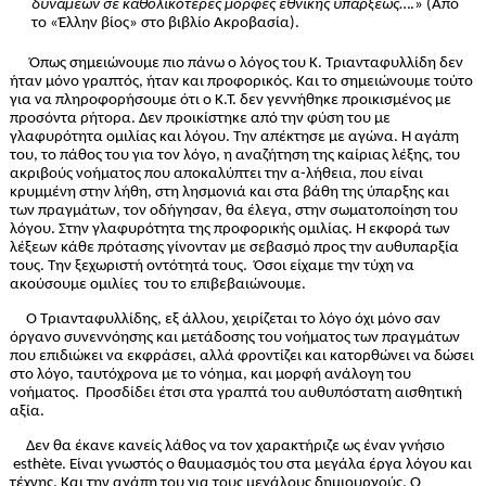
δυνάμεων σε καθολικότερες μορφές εθνικής υπάρξεως
….» (Από
το «Έλλην βίος» στο βιβλίο Ακροβασία).
Όπως σημειώνουμε πιο πάνω ο λόγος του Κ. Τριανταφυλλίδη δεν
ήταν μόνο γραπτός, ήταν και προφορικός. Και το σημειώνουμε τούτο
για να πληροφορήσουμε ότι ο Κ.Τ. δεν γεννήθηκε προικισμένος με
προσόντα ρήτορα. Δεν προικίστηκε από την φύση του με
γλαφυρότητα ομιλίας και λόγου. Την απέκτησε με αγώνα. Η αγάπη
του, το πάθος του για τον λόγο, η αναζήτηση της καίριας λέξης, του
ακριβούς νοήματος που αποκαλύπτει την α-λήθεια, που είναι
κρυμμένη στην λήθη, στη λησμονιά και στα βάθη της ύπαρξης και
των πραγμάτων, τον οδήγησαν, θα έλεγα, στην σωματοποίηση του
λόγου. Στην γλαφυρότητα της προφορικής ομιλίας. Η εκφορά των
λέξεων κάθε πρότασης γίνονταν με σεβασμό προς την αυθυπαρξία
τους. Την ξεχωριστή οντότητά τους.
Όσοι είχαμε την τύχη να
ακούσουμε ομιλίες
του το επιβεβαιώνουμε.
Ο Τριανταφυλλίδης, εξ άλλου, χειρίζεται το λόγο όχι μόνο σαν
όργανο συνεννόησης και μετάδοσης του νοήματος των πραγμάτων
που επιδιώκει να εκφράσει, αλλά φροντίζει και κατορθώνει να δώσει
στο λόγο, ταυτόχρονα με το νόημα, και μορφή ανάλογη του
νοήματος.
Προσδίδει έτσι στα γραπτά του αυθυπόστατη αισθητική
αξία.
Δεν θα έκανε κανείς λάθος να τον χαρακτήριζε ως έναν γνήσιο
esthète. Είναι γνωστός ο θαυμασμός του στα μεγάλα έργα λόγου και
τέχνης. Και την αγάπη του για τους μεγάλους δημιουργούς. Ο