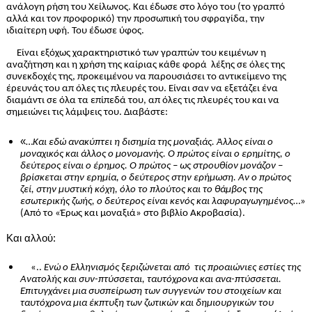
ανάλογη ρήση του Χείλωνος. Και έδωσε στο λόγο του (το γραπτό
αλλά και τον προφορικό) την προσωπική του σφραγίδα, την
ιδιαίτερη υφή. Του έδωσε ύφος.
Είναι εξόχως χαρακτηριστικό των γραπτών του κειμένων η
αναζήτηση και η χρήση της καίριας κάθε φορά
λέξης σε όλες της
συνεκδοχές της, προκειμένου να παρουσιάσει το αντικείμενο της
έρευνάς του απ όλες τις πλευρές του. Είναι σαν να εξετάζει ένα
διαμάντι σε όλα τα επίπεδά του, απ όλες τις πλευρές του και να
σημειώνει τις λάμψεις του. Διαβάστε:
«
…
Και εδώ ανακύπτει η δισημία της μοναξιάς. Άλλος είναι ο
μοναχικός και άλλος ο μονομανής. Ο πρώτος είναι ο ερημίτης, ο
δεύτερος είναι ο έρημος. Ο πρώτος – ως στρουθίον μονάζον –
βρίσκεται στην ερημία, ο δεύτερος στην ερήμωση. Αν ο πρώτος
ζεί, στην μυστική κόχη, όλο το πλούτος και το θάμβος της
εσωτερικής ζωής, ο δεύτερος είναι κενός και λαφυραγωγημένος
…»
(Από το «Έρως και μοναξιά» στο βιβλίο Ακροβασία).
Και αλλού:
«..
Ενώ ο Ελληνισμός ξεριζώνεται από
τις προαιώνιες εστίες της
Ανατολής και συν-πτύσσεται, ταυτόχρονα και ανα-πτύσσεται.
Επιτυγχάνει μια συσπείρωση των συγγενών του στοιχείων και
ταυτόχρονα μια έκπτυξη των ζωτικών και δημιουργικών του