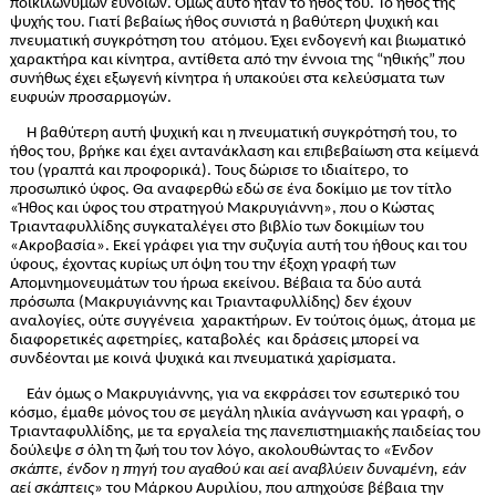
ποικιλώνυμων ευνοιών. Όμως αυτό ήταν το ήθος του. Το ήθος της
ψυχής του. Γιατί βεβαίως ήθος συνιστά η βαθύτερη ψυχική και
πνευματική συγκρότηση του ατόμου. Έχει ενδογενή και βιωματικό
χαρακτήρα και κίνητρα, αντίθετα από την έννοια της “ηθικής” που
συνήθως έχει εξωγενή κίνητρα ή υπακούει στα κελεύσματα των
ευφυών προσαρμογών.
Η βαθύτερη αυτή ψυχική και η πνευματική συγκρότησή του, το
ήθος του, βρήκε και έχει αντανάκλαση και επιβεβαίωση στα κείμενά
του (γραπτά και προφορικά). Τους δώρισε το ιδιαίτερο, το
προσωπικό ύφος. Θα αναφερθώ εδώ σε ένα δοκίμιο με τον τίτλο
«Ήθος και ύφος του στρατηγού Μακρυγιάννη», που ο Κώστας
Τριανταφυλλίδης συγκαταλέγει στο βιβλίο των δοκιμίων του
«Ακροβασία». Εκεί γράφει για την συζυγία αυτή του ήθους και του
ύφους, έχοντας κυρίως υπ όψη του την έξοχη γραφή των
Απομνημονευμάτων του ήρωα εκείνου. Βέβαια τα δύο αυτά
πρόσωπα (Μακρυγιάννης και Τριανταφυλλίδης) δεν έχουν
αναλογίες, ούτε συγγένεια
χαρακτήρων. Εν τούτοις όμως, άτομα με
διαφορετικές αφετηρίες, καταβολές
και δράσεις μπορεί να
συνδέονται με κοινά ψυχικά και πνευματικά χαρίσματα.
Εάν όμως ο Μακρυγιάννης, για να εκφράσει τον εσωτερικό του
κόσμο, έμαθε μόνος του σε μεγάλη ηλικία ανάγνωση και γραφή, ο
Τριανταφυλλίδης, με τα εργαλεία της πανεπιστημιακής παιδείας του
δούλεψε σ όλη τη ζωή του τον λόγο, ακολουθώντας το
«Ένδον
σκάπτε, ένδον η πηγή του αγαθού και αεί αναβλύειν δυναμένη, εάν
αεί σκάπτεις
» του Μάρκου Αυριλίου, που απηχούσε βέβαια την