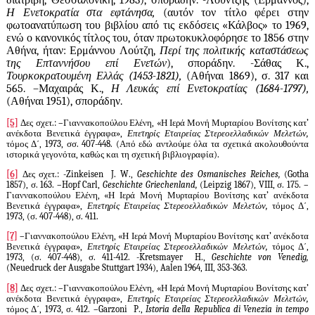
διατριβή, Θεσσαλονίκη, 1983), σποράδην. -Λούντζης (Ερμάννος),
Η Ενετοκρατία στα εφτάνησα,
(αυτόν τον τίτλο φέρει στην
φωτοανατύπωση του βιβλίου από τις εκδόσεις «Κάλβος» το 1969,
ενώ ο κανονικός τίτλος του, όταν πρωτοκυκλοφόρησε το 1856 στην
Αθήνα, ήταν: Ερμάννου Λούτζη,
Περί της πολιτικής καταστάσεως
της Επταννήσου επί Ενετών
), σποράδην. -Σάθας Κ.,
Τουρκοκρατουμένη Ελλάς (1453-1821),
(Αθήναι 1869), σ. 317 και
565. –Μαχαιράς Κ.,
Η Λευκάς επί Ενετοκρατίας (1684-1797),
(Αθήναι 1951), σποράδην.
[5]
Δες σχετ.: –Γιαννακοπούλου Ελένη, «Η Ιερά Μονή Μυρταρίου Βονίτσης κατ’
ανέκδοτα Βενετικά έγγραφα»,
Επετηρίς Εταιρείας Στερεοελλαδικών Μελετών,
τόμος Δ΄, 1973, σσ. 407-448. (Από εδώ αντλούμε όλα τα σχετικά ακολουθούντα
ιστορικά γεγονότα, καθώς και τη σχετική βιβλιογραφία).
[6]
Δες σχετ.: -
Zinkeisen
J
.
W
.,
Geschichte des Osmanisches Reiches
,
(
Gotha
1857), σ. 163. –
Hopf Carl
,
Geschichte Griechenland
,
(
Leipzig
1867),
VIII
, σ. 175. –
Γιαννακοπούλου Ελένη, «Η Ιερά Μονή Μυρταρίου Βονίτσης κατ’ ανέκδοτα
Βενετικά έγγραφα»,
Επετηρίς Εταιρείας Στερεοελλαδικών Μελετών,
τόμος Δ΄,
1973, (σ. 407-448), σ. 411.
[7]
–Γιαννακοπούλου Ελένη, «Η Ιερά Μονή Μυρταρίου Βονίτσης κατ’ ανέκδοτα
Βενετικά έγγραφα»,
Επετηρίς Εταιρείας Στερεοελλαδικών Μελετών,
τόμος Δ΄,
1973, (σ. 407-448), σ. 411-412. -
Kretsmayer
H
.,
Geschichte von Venedig
,
(
Neuedruck der Ausgabe Stuttgart
1934),
Aalen
1964,
III
, 353-363.
[8]
Δες σχετ.: –Γιαννακοπούλου Ελένη, «Η Ιερά Μονή Μυρταρίου Βονίτσης κατ’
ανέκδοτα Βενετικά έγγραφα»,
Επετηρίς Εταιρείας Στερεοελλαδικών Μελετών,
τόμος Δ΄, 1973, σ. 412. –
Garzoni
P
.,
Istoria della Republica di Venezia in tempo