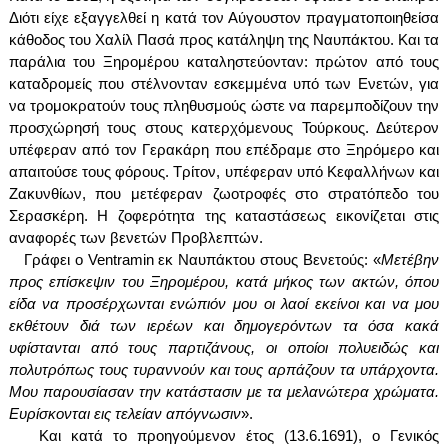
Διότι είχε εξαγγελθεί η κατά τον Αύγουστον πραγματοποιηθείσα
κάθοδος του Χαλίλ Πασά προς κατάληψη της Ναυπάκτου. Και τα
παράλια του Ξηρομέρου καταληστεύονταν: πρώτον από τους
καταδρομείς που στέλνονταν εσκεμμένα υπό των Ενετών, για
να τρομοκρατούν τους πληθυσμούς ώστε να παρεμποδίζουν την
προσχώρησή τους στους κατερχόμενους Τούρκους. Δεύτερον
υπέφεραν από τον Γερακάρη που επέδραμε στο Ξηρόμερο και
απαιτούσε τους φόρους. Τρίτον, υπέφεραν υπό Κεφαλλήνων και
Ζακυνθίων, που μετέφεραν ζωοτροφές στο στρατόπεδο του
Σερασκέρη. Η ζοφερότητα της καταστάσεως εικονίζεται στις
αναφορές των βενετών Προβλεπτών.
Γράφει ο
Ventramin
εκ Ναυπάκτου στους Βενετούς: «
Μετέβην
προς επίσκεψιν του Ξηρομέρου, κατά μήκος των ακτών, όπου
είδα να προσέρχωνται ενώπιόν μου οι λαοί εκείνοι και να μου
εκθέτουν διά των ιερέων και δημογερόντων τα όσα κακά
υφίστανται από τους παρτιζάνους, οι οποίοι πολυειδώς και
πολυτρόπως τους τυραννούν και τους αρπάζουν τα υπάρχοντα.
Μου παρουσίασαν την κατάστασιν με τα μελανώτερα χρώματα.
Ευρίσκονται εις τελείαν απόγνωσιν
».
Και κατά το προηγούμενον έτος (13.6.1691), ο Γενικός