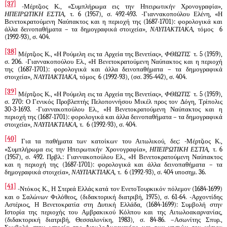
[37]
-Μέρτζιος Κ., «Συμπλήρωμα εις την Ηπειρωτικήν Χρονογραφία»,
ΗΠΕΙΡΩΤΙΚΗ ΕΣΤΙΑ,
τ. 6 (1957), σ. 492-493. -Γιαννακοπούλου Ελένη, «Η
Βενετοκρατούμενη Ναύπακτος και η περιοχή της (1687-1701): φορολογικά και
άλλα δεινοπαθήματα – τα δημογραφικά στοιχεία»,
ΝΑΥΠΑΚΤΙΑΚΑ,
τόμος
6
(1992-93), σ. 404.
[38]
Μέρτζιος Κ., «Η Ρούμελη εις τα Αρχεία της Βενετίας»,
ΦΘΙΩΤΙΣ
τ. 5 (1959),
σ. 206. -Γιαννακοπούλου Ελ., «Η Βενετοκρατούμενη Ναύπακτος και η περιοχή
της (1687-1701): φορολογικά και άλλα δεινοπαθήματα – τα δημογραφικά
στοιχεία»,
ΝΑΥΠΑΚΤΙΑΚΑ,
τόμος
6 (1992-93), (σσ. 395-442), σ. 404.
[39]
Μέρτζιος Κ., «Η Ρούμελη εις τα Αρχεία της Βενετίας»,
ΦΘΙΩΤΙΣ
τ. 5 (1959),
σ. 270: Ο Γενικός Προβλεπτής Πελοποννήσου Μικέλ προς τον Δόγη, Τρίπολις
30-3-1693. -Γιαννακοπούλου Ελ., «Η Βενετοκρατούμενη Ναύπακτος και η
περιοχή της (1687-1701): φορολογικά και άλλα δεινοπαθήματα – τα δημογραφικά
στοιχεία»,
ΝΑΥΠΑΚΤΙΑΚΑ,
τ.
6 (1992-93), σ. 404.
[40]
Για τα παθήματα των κατοίκων του Αιτωλικού, δες: -Μέρτζιος Κ.,
«Συμπλήρωμα εις την Ηπειρωτικήν Χρονογραφία»,
ΗΠΕΙΡΩΤΙΚΗ ΕΣΤΙΑ,
τ. 6
(1957), σ. 492. Πρβλ.: Γιαννακοπούλου Ελ., «Η Βενετοκρατούμενη Ναύπακτος
και η περιοχή της (1687-1701): φορολογικά και άλλα δεινοπαθήματα – τα
δημογραφικά στοιχεία»,
ΝΑΥΠΑΚΤΙΑΚΑ,
τ.
6 (1992-93), σ. 404 υποσημ. 36.
[41]
-Ντόκος Κ., Η Στερεά Ελλάς κατά τον ΕνετοΤουρκικόν πόλεμον (1684-1699)
και ο Σαλώνων Φιλόθεος, (διδακτορική διατριβή, 1975), σ. 61-64. -Αρχοντίδης
Αστέριος, Η Βενετοκρατία στη Δυτική Ελλάδα, (1684-1699): Συμβολή στην
Ιστορία της περιοχής του Αμβρακικού Κόλπου και της Αιτωλοακαρνανίας,
(διδακτορική διατριβή, Θεσσαλονίκη, 1983), σ. 84-86. –Ασωνίτης Σπυρ.,