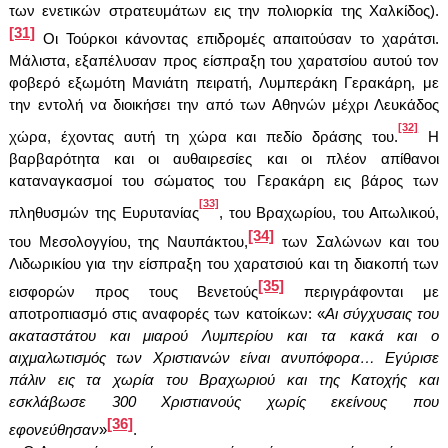
των ενετικών στρατευμάτων εις την πολιορκία της Χαλκίδος).
[31]
Οι Τούρκοι κάνοντας επιδρομές απαιτούσαν το χαράτσι.
Μάλιστα, εξαπέλυσαν προς είσπραξη του χαρατσίου αυτού τον
φοβερό εξωμότη Μανιάτη πειρατή, Λυμπεράκη Γερακάρη, με
την εντολή να διοικήσει την από των Αθηνών μέχρι Λευκάδος
[32]
χώρα, έχοντας αυτή τη χώρα και πεδίο δράσης του.
Η
βαρβαρότητα και οι αυθαιρεσίες και οι πλέον απίθανοι
καταναγκασμοί του σώματος του Γερακάρη εις βάρος των
[33]
πληθυσμών της Ευρυτανίας
, του Βραχωρίου, του Αιτωλικού,
[34]
του Μεσολογγίου, της Ναυπάκτου,
των Σαλώνων και του
Λιδωρικίου για την είσπραξη του χαρατσιού και τη διακοπή των
[35]
εισφορών προς τους Βενετούς
περιγράφονται με
αποτροπιασμό στις αναφορές των κατοίκων: «
Αι σύγχυσαις του
ακαταστάτου και μιαρού Λυμπερίου και τα κακά και ο
αιχμαλωτισμός των Χριστιανών είναι ανυπόφορα… Εγύρισε
πάλιν εις τα χωρία του Βραχωριού και της Κατοχής και
εσκλάβωσε 300 Χριστιανούς χωρίς εκείνους που
[36]
εφονεύθησαν
»
.