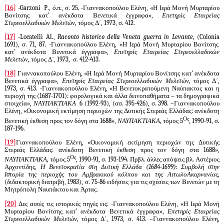
[16]
-
Garzoni
P
.,
ό.π.
, σ. 25. -Γιαννακοπούλου Ελένη, «Η Ιερά Μονή Μυρταρίου
Βονίτσης κατ’ ανέκδοτα Βενετικά έγγραφα»,
Επετηρίς Εταιρείας
Στερεοελλαδικών Μελετών,
τόμος Δ΄, 1973, σ. 412.
[17]
-
Locatelli Al
.,
Raconto historico della Veneta guerra in Levante
,
(
Colonia
1691), σ. 71, 87. -Γιαννακοπούλου Ελένη, «Η Ιερά Μονή Μυρταρίου Βονίτσης
κατ’ ανέκδοτα Βενετικά έγγραφα»,
Επετηρίς Εταιρείας Στερεοελλαδικών
Μελετών,
τόμος Δ΄, 1973, σ. 412-413.
[18]
Γιαννακοπούλου Ελένη, «Η Ιερά Μονή Μυρταρίου Βονίτσης κατ’ ανέκδοτα
Βενετικά έγγραφα»,
Επετηρίς Εταιρείας Στερεοελλαδικών Μελετών,
τόμος Δ΄,
1973, σ. 413. -Γιαννακοπούλου Ελένη, «Η Βενετοκρατούμενη Ναύπακτος και η
περιοχή της (1687-1701): φορολογικά και άλλα δεινοπαθήματα – τα δημογραφικά
στοιχεία»,
ΝΑΥΠΑΚΤΙΑΚΑ
6 (1992-93), (σσ. 395-426), σ. 398. –Γιαννακοπούλου
Ελένη, «Οικονομική εκτίμηση περιοχών της Δυτικής Στερεάς Ελλάδας: ανέκδοτη
Ος
Βενετική έκθεση προς τον δόγη στα 1688»,
ΝΑΥΠΑΚΤΙΑΚΑ,
τόμος 5
, 1990-91, σ.
187-196.
[19]
Γιαννακοπούλου Ελένη, «Οικονομική εκτίμηση περιοχών της Δυτικής
Στερεάς Ελλάδας: ανέκδοτη Βενετική έκθεση προς τον δόγη στα 1688»,
Ος
ΝΑΥΠΑΚΤΙΑΚΑ,
τόμος 5
, 1990-91, σ. 193-194. Πρβλ. άλλες απόψεις βλ. Αστέριος
Αρχοντίδης,
Η Βενετοκρατία στη Δυτική Ελλάδα (1684-1699): Συμβολή στην
Ιστορία της περιοχής του Αμβρακικού κόλπου και της ΑιτωλοΑκαρνανίας,
(διδακτορική διατριβή, 1983), σ. 75-86 ειδήσεις για τις σχέσεις των Βενετών με τη
Μητρόπολη Ναυπάκτου και Άρτας.
[20]
Δες αυτές τις ιστορικές πηγές εις: -Γιαννακοπούλου Ελένη, «Η Ιερά Μονή
Μυρταρίου Βονίτσης κατ’ ανέκδοτα Βενετικά έγγραφα»,
Επετηρίς Εταιρείας
Στερεοελλαδικών Μελετών,
τόμος Δ΄, 1973, σ. 413. –Γιαννακοπούλου Ελένη,