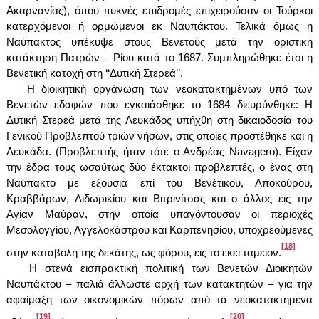
Ακαρνανίας), όπου πυκνές επιδρομές επιχειρούσαν οι Τούρκοι
κατερχόμενοι ή ορμώμενοι εκ Ναυπάκτου. Τελικά όμως η
Ναύπακτος υπέκυψε στους Βενετούς μετά την οριστική
κατάκτηση Πατρών – Ρίου κατά το 1687. Συμπληρώθηκε έτσι η
Βενετική κατοχή στη ‘‘Δυτική Στερεά’’.
Η διοικητική οργάνωση των νεοκατακτημένων υπό των
Βενετών εδαφών που εγκαιάσθηκε το 1684 διευρύνθηκε: Η
Δυτική Στερεά μετά της Λευκάδος υπήχθη στη δικαιοδοσία του
Γενικού Προβλεπτού τριών νήσων, στις οποίες προστέθηκε και η
Λευκάδα. (Προβλεπτής ήταν τότε ο Ανδρέας
Navagero
). Είχαν
την έδρα τους ωσαύτως δύο έκτακτοι προβλεπτές, ο ένας στη
Ναύπακτο με εξουσία επί του Βενέτικου, Αποκούρου,
Κραββάρων, Λιδωρικίου και Βιτρινίτσας και ο άλλος εις την
Αγίαν Μαύραν, στην οποία υπαγόντουσαν οι περιοχές
Μεσολογγίου, Αγγελοκάστρου και Καρπενησίου, υποχρεούμενες
[18]
στην καταβολή της δεκάτης, ως φόρου, εις το εκεί ταμείον.
Η στενά εισπρακτική πολιτική των Βενετών Διοικητών
Ναυπάκτου – παλιά άλλωστε αρχή των κατακτητών – για την
αφαίμαξη των οικονομικών πόρων από τα νεοκατακτημένα
[19]
[20]