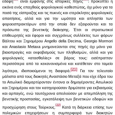
εδάφη
είναι εμφανής στις ιστορικές πηγές
: προκύπτει η
εικόνα ενός επαχθούς φορολογικού καθεστώτος, όχι μόνο για τα
ποσά της είσπραξης και τις πυκνές και ετερόκλητες φορολογικές
απαιτήσεις, αλλά και για την ωμότητα και απληστία των
φοροεισπρακτόρων από την οποία δεν εξαιρούνται και τα
πρόσωπα της βενετικής διοίκησης. Έτσι οι στρατιωτικοί
επιθεωρητές και έφοροι και συγχρόνως συλλέκτες των φόρων
Βάλτου και Ξηρομέρου
Angello della Decima
,
Georgio Mormori
και
Anastasio Metaxa
μνημονεύονται στις πηγές όχι μόνο για
βιαιοπραγίες και εκφοβισμούς των πληθυσμών, αλλά και για
φορολογικές «ατασθαλίες» σε βάρος τους: εισέπρατταν
περισσότερα από τα κεκανονισμένα και κατέθεταν στο ταμείο
[21]
λιγότερα, ιδιοποιούμενοι τη διαφορά.
Για τον τελευταίο
μάλιστα από τους διοικητές Αναστάσιο Μεταξά που είχε έδρα του
το Αιτωλικό διαμαρτύρονταν έντονα οι δημογέροντες Αιτωλικού
και Ξηρομέρου και τον κατηγορούσαν δριμύτατα για εκβιασμούς
και αρπαγές, ενώ ταυτόχρονα απειλούσαν με απεμπόληση της
βενετικής προστασίας, εγκατάλειψη των βενετικών εδαφών και
[22]
προσχώρηση στους Τούρκους.
Κατά τη διάρκεια επίσης των
πολεμικών επιχειρήσεων η συμπεριφορά των διοικητών