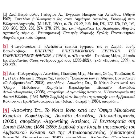
[1]
Δες: Πετρόπουλος Γεώργιος Α., ΄Εγγραφα Ηπείρου και Αιτωλίας, (Αθήνα
1962). Επιπλέον βιβλιογραφία δες στον Δημήτριο Λουκάτο,
Εισαγωγή στην
Ελληνική Λαγραφία,
(Μ.Ι.Ε.Τ., 1977), σ. 76, 78, 82, 106, 166, 170, 172, 175, 192, 194,
203, 208, 220, 238, 274, 278, 279. Δες και: -
Πρακτικά της Ακαδημίας Αθηνών,
σχετικούς τόμους.
-Επιστημονική Επετηρίς Νομικής Σχολής Πανεπιστημίου
Αθηνών
, σχετικούς τόμους.
[2]
-Γιαννόπουλος Ι., «Ανέκδοτα ενετικά έγγραφα της εν Δωρίδι μονής
Βαρνάκοβας»,
ΕΠΕΤΗΡΙΣ ΕΠΙΣΤΗΜΟΝΙΚΩΝ ΕΡΕΥΝΩΝ ΤΟΥ
ΠΑΝΕΠΙΣΤΗΜΙΟΥ ΑΘΗΝΩΝ,
2 (1970), σ. 476 και 489. –Γκιόλιας Μάρκ.,
Ιστορία
της Ευρυτανίας στους νεότερους χρόνους (1393-1821),
(εκδ. «Πορεία», 1999), σ.
257-322.
[3]
Δες: -Παληογιώργος Λεωνίδας, Πίκουλας Μιχ., Μπίτσης Σπύρ., Τσαβαλάς Κ.
Γ.,
Η Βόνιτσα και η Ιστορία της,
(έκδοση ‘‘Συλλόγου των εν Αθήναις Βονιτσάνων
«Ο Αμβρακικός»’’, 2008), σποράδην. -Ασωνίτης Σπ..,
Το Νότιο Ιόνιο κατά τον
΄Οψιμο Μεσαίωνα: Κομητεία Κεφαλληνίας, Δουκάτο Λευκάδας,
ΑιτωλοΑκαρνανία,
(2005), σποράδην. -Αρχοντίδης Αστέριος,
Η Βενετοκρατία στη
Δυτική Ελλάδα, (1684-1699): Συμβολή στην Ιστορία της περιοχής του Αμβρακικού
Κόλπου και της Αιτωλοακαρνανίας
, (διδακτ. διατριβή, 1983), σποράδην.
[4]
-Ασωνίτης Σπ..,
Το Νότιο Ιόνιο κατά τον ΄Οψιμο Μεσαίωνα:
Κομητεία Κεφαλληνίας, Δουκάτο Λευκάδας, ΑιτωλοΑκαρνανία,
(2005), σποράδην. -Αρχοντίδης Αστέριος,
Η Βενετοκρατία στη
Δυτική Ελλάδα, (1684-1699): Συμβολή στην Ιστορία της περιοχής του
Αμβρακικού Κόλπου και της Αιτωλοακαρνανίας,
(διδακτορική