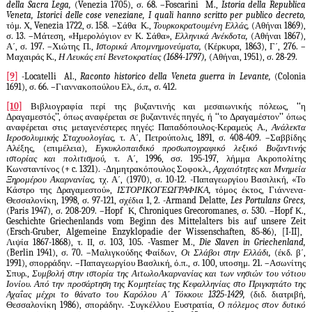
della Sacra Lega
,
(
Venezia
1705), σ. 68. –
Foscarini
M
.,
Istoria della Republica
Veneta
,
Istorici delle cose veneziane
,
I quali hanno scritto per publico decreto
,
τόμ. Χ,
Venezia
1722, σ. 158. –Σάθα Κ.,
Τουρκοκρατουμένη Ελλάς,
(Αθήναι 1869),
σ. 13. –Μάτεση, «Ημερολόγιον εν Κ. Σάθα»,
Ελληνικά Ανέκδοτα,
(Αθήναι 1867),
Α΄, σ. 197. –Χιώτης Π.,
Ιστορικά Απομνημονεύματα,
(Κέρκυρα, 1863), Γ΄, 276. –
Μαχαιράς Κ.,
Η Λευκάς επί Βενετοκρατίας (1684-1797),
(Αθήναι, 1951), σ. 28-29.
[9]
-Locatelli
Al.,
Raconto historico della Veneta guerra in Levante,
(Colonia
1691),
σ
. 66. –
Γιαννακοπούλου Ελ
.,
ό
.
π
.,
σ
. 412.
[10]
Βιβλιογραφία περί της βυζαντινής και μεσαιωνικής πόλεως, ‘‘η
Δραγαμεστός’’, όπως αναφέρεται σε βυζαντινές πηγές, ή ‘‘το Δραγαμέστον’’ όπως
αναφέρεται στις μεταγενέστερες πηγές: Παπαδόπουλος-Κεραμεύς Α.,
Ανάλεκτα
Ιεροσολυμικής Σταχυολογίας,
τ. Α΄, Πετρούπολις, 1891, σ. 408-409. –Σαββίδης
Αλέξης, (επιμέλεια),
Εγκυκλοπαιδικό προσωπογραφικό λεξικό Βυζαντινής
ιστορίας και πολιτισμού,
τ. Α΄, 1996, σσ. 195-197, λήμμα Ακροπολίτης
Κωνσταντίνος (+
c
. 1321). -Δημητρακόπουλος Σοφοκλ.,
Αρχαιότητες και Μνημεία
Ξηρομέρου Ακαρνανίας,
τχ. Α΄, (1970), σ. 10-12. -Παπαγεωργίου Βασιλική, «Το
Κάστρο της Δραγαμεστού»,
ΙΣΤΟΡΙΚΟΓΕΩΓΡΑΦΙΚΑ,
τόμος έκτος, Γιάννενα-
Θεσσαλονίκη, 1998, σ. 97-121, σχέδια 1, 2. -
Armand Delatte
,
Les Portulans Grecs
,
(
Paris
1947), σ. 208-209. –
Hopf
Κ,
Chroniques Grecoromanes
, σ. 530. –
Hopf
Κ.,
Geschichte Griechenlands vom Beginn des Mittelalters bis auf unsere Zeit
(
Ersch
-
Gruber
,
Algemeine Enzyklopadie der Wissenschaften
, 85-86), [
I
-
II
],
Λιψία 1867-1868), τ. ΙΙ, σ. 103, 105. -
Vasmer M
.,
Die Slaven in Griechenland
,
(
Berlin
1941), σ. 70. –Μαλιγκούδης Φαίδων,
Οι Σλάβοι στην Ελλάδι,
(έκδ. β΄,
1991), σπορράδην. –Παπαγεωργίου Βασλική, ό.π., σ. 100, υποσημ. 21. –Ασωνίτης
Σπυρ.,
Συμβολή στην ιστορία της ΑιτωλοΑκαρνανίας και των νησιών του νότιου
Ιονίου. Από την προσάρτηση της Κομητείας της Κεφαλληνίας στο Πριγκηπάτο της
Αχαΐας μέχρι το θάνατο του Καρόλου Α΄ Τόκκου: 1325-1429,
(διδ. διατριβή,
Θεσσαλονίκη 1986), σποράδην. -Συγκέλλου Ευστρατία,
Ο πόλεμος στον δυτικό