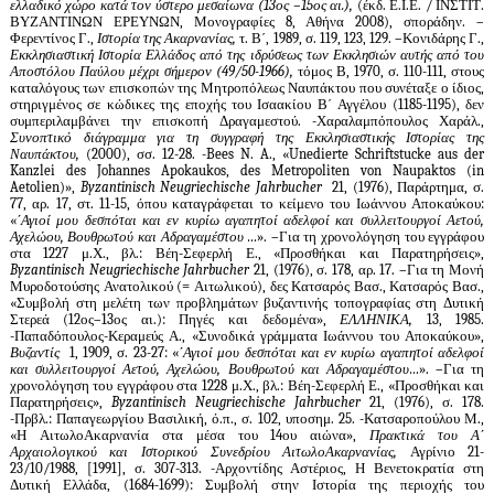
ελλαδικό χώρο κατά τον ύστερο μεσαίωνα (13ος –15ος αι.),
(έκδ. Ε.Ι.Ε. / ΙΝΣΤΙΤ.
ΒΥΖΑΝΤΙΝΩΝ ΕΡΕΥΝΩΝ, Μονογραφίες 8, Αθήνα 2008), σποράδην. –
Φερεντίνος Γ.,
Ιστορία της Ακαρνανίας,
τ. Β΄, 1989, σ. 119, 123, 129. –Κονιδάρης Γ.,
Εκκλησιαστική Ιστορία Ελλάδος από της ιδρύσεως των Εκκλησιών αυτής από του
Αποστόλου Παύλου μέχρι σήμερον (49/50-1966),
τόμος Β, 1970, σ. 110-111, στους
καταλόγους των επισκοπών της Μητροπόλεως Ναυπάκτου που συνέταξε ο ίδιος,
στηριγμένος σε κώδικες της εποχής του Ισαακίου Β΄ Αγγέλου (1185-1195), δεν
συμπεριλαμβάνει την επισκοπή Δραγαμεστού. -Χαραλαμπόπουλος Χαράλ.,
Συνοπτικό διάγραμμα για τη συγγραφή της Εκκλησιαστικής Ιστορίας της
Ναυπάκτου,
(2000), σσ. 12-28. -
Bees N
.
A
., «
Unedierte Schriftstucke aus der
Kanzlei des Johannes Apokaukos
,
des Metropoliten von Naupaktos
(
in
Aetolien
)»,
Byzantinisch Neugriechische Jahrbucher
21, (1976), Παράρτημα, σ.
77, αρ. 17, στ. 11-15, όπου καταγράφεται το κείμενο του Ιωάννου Αποκαύκου:
«
΄Αγιοί μου δεσπόται και εν κυρίω αγαπητοί αδελφοί και συλλειτουργοί Αετού,
Αχελώου, Βουθρωτού και Αδραγαμέστου …
». –Για τη χρονολόγηση του εγγράφου
στα 1227 μ.Χ., βλ.: Βέη-Σεφερλή Ε., «Προσθήκαι και Παρατηρήσεις»,
Byzantinisch Neugriechische Jahrbucher
21, (1976), σ. 178, αρ. 17. –Για τη Μονή
Μυροδοτούσης Ανατολικού (= Αιτωλικού), δες Κατσαρός Βασ., Κατσαρός Βασ.,
«Συμβολή στη μελέτη των προβλημάτων βυζαντινής τοπογραφίας στη Δυτική
Στερεά (12ος–13ος αι.): Πηγές και δεδομένα»,
ΕΛΛΗΝΙΚΑ,
13, 1985.
-Παπαδόπουλος-Κεραμεύς Α., «Συνοδικά γράμματα Ιωάννου του Αποκαύκου»,
Βυζαντίς
1, 1909, σ. 23-27: «
΄Αγιοί μου δεσπόται και εν κυρίω αγαπητοί αδελφοί
και συλλειτουργοί Αετού, Αχελώου, Βουθρωτού και Αδραγαμέστου…
». –Για τη
χρονολόγηση του εγγράφου στα 1228 μ.Χ., βλ.: Βέη-Σεφερλή Ε., «Προσθήκαι και
Παρατηρήσεις»,
Byzantinisch Neugriechische Jahrbucher
21, (1976), σ. 178.
-Πρβλ.: Παπαγεωργίου Βασιλική, ό.π., σ. 102, υποσημ. 25.
-Κατσαροπούλου Μ.,
«Η ΑιτωλοΑκαρνανία στα μέσα του 14ου αιώνα»,
Πρακτικά του Α΄
Αρχαιολογικού και Ιστορικού Συνεδρίου ΑιτωλοΑκαρνανίας,
Αγρίνιο 21-
23/10/1988, [1991], σ. 307-313. -Αρχοντίδης Αστέριος, Η Βενετοκρατία στη
Δυτική Ελλάδα, (1684-1699): Συμβολή στην Ιστορία της περιοχής του