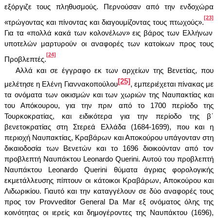
εξόργιζε τους πληθυσμούς. Περνούσαν από την ενδοχώρα
[23]
«τρώγοντας και πίνοντας και διαγουμίζοντας τους πτωχούς».
Για τα «πολλά κακά των κολονέλων» εις βάρος των Ελλήνων
υποτελών μαρτυρούν οι αναφορές των κατοίκων προς τους
[24]
Προβλεπτές.
Αλλά και σε έγγραφο εκ των αρχείων της Βενετίας, που
[25]
μελέτησε η Ελένη Γιαννακοπούλου
, εμπεριέχεται πίνακας με
τα ονόματα των οικισμών και των χωριών της Ναυπακτίας και
του Απόκουρου, για την πριν από το 1700 περίοδο της
Τουρκοκρατίας, και ειδικότερα για την περίοδο της β΄
βενετοκρατίας στη Στερεά Ελλάδα (1684-1699), που και η
περιοχή Ναυπακτίας, Κραβάρων και Αποκούρου υπάγονταν στη
δικαιοδοσία των Βενετών και το 1696 διοικούνταν από τον
προβλεπτή Ναυπάκτου
Leonardo Querini
. Αυτού του προβλεπτή
Ναυπάκτου
Leonardo Querini
θύματα άγριας φορολογικής
εκμετάλλευσης πίπτουν οι κάτοικοι Κραβάρων, Αποκούρου και
Λιδωρικίου. Γιαυτό και την καταγγέλουν σε δύο αναφορές τους
προς τον
Provveditor General Da Mar
εξ ονόματος όλης της
κοινότητας οι ιερείς και δημογέροντες της Ναυπάκτου (1696),