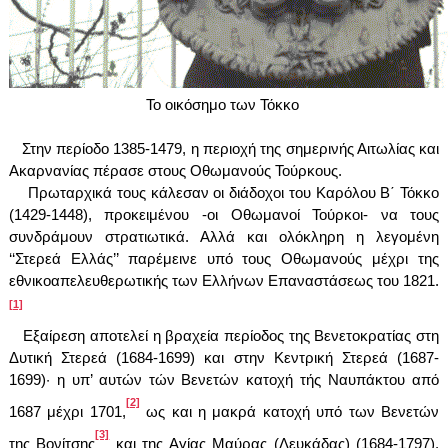
Το οικόσημο των Τόκκο
Στην περίοδο 1385-1479, η περιοχή της σημερινής Αιτωλίας και
Ακαρνανίας πέρασε στους Οθωμανούς Τούρκους.
Πρωταρχικά τους κάλεσαν οι διάδοχοι του Καρόλου Β΄ Τόκκο
(1429-1448), προκειμένου -οι Οθωμανοί Τούρκοι- να τους
συνδράμουν στρατιωτικά. Αλλά και ολόκληρη η λεγομένη
‘‘Στερεά Ελλάς’’ παρέμεινε υπό τους Οθωμανούς μέχρι της
εθνικοαπελευθερωτικής των Ελλήνων Επαναστάσεως του 1821.
[1]
Εξαίρεση αποτελεί η βραχεία περίοδος της Βενετοκρατίας στη
Δυτική Στερεά (1684-1699) και στην Κεντρική Στερεά (1687-
1699)· η υπ’ αυτών τών Βενετών κατοχή τής Ναυπάκτου από
[2]
1687 μέχρι 1701,
ως και η μακρά κατοχή υπό των Βενετών
[3]
της Βονίτσης
και της Αγίας Μαύρας (Λευκάδας) (1684-1797).