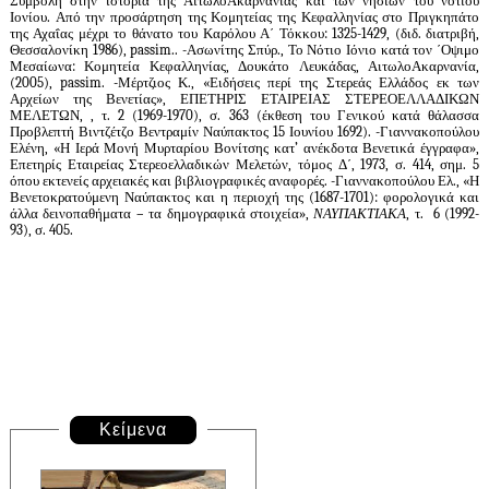
Συμβολή στην ιστορία της ΑιτωλοΑκαρνανίας και των νησιών του νότιου
Ιονίου. Από την προσάρτηση της Κομητείας της Κεφαλληνίας στο Πριγκηπάτο
της Αχαΐας μέχρι το θάνατο του Καρόλου Α΄ Τόκκου: 1325-1429, (διδ. διατριβή,
Θεσσαλονίκη 1986),
passim
.. -Ασωνίτης Σπύρ., Το Νότιο Ιόνιο κατά τον ΄Οψιμο
Μεσαίωνα: Κομητεία Κεφαλληνίας, Δουκάτο Λευκάδας, ΑιτωλοΑκαρνανία,
(2005),
passim
. -Μέρτζιος Κ., «Ειδήσεις περί της Στερεάς Ελλάδος εκ των
Αρχείων της Βενετίας», ΕΠΕΤΗΡΙΣ ΕΤΑΙΡΕΙΑΣ ΣΤΕΡΕΟΕΛΛΑΔΙΚΩΝ
ΜΕΛΕΤΩΝ, , τ. 2 (1969-1970), σ. 363 (έκθεση του Γενικού κατά θάλασσα
Προβλεπτή Βιντζέτζο Βεντραμίν Ναύπακτος 15 Ιουνίου 1692). -Γιαννακοπούλου
Ελένη, «Η Ιερά Μονή Μυρταρίου Βονίτσης κατ’ ανέκδοτα Βενετικά έγγραφα»,
Επετηρίς Εταιρείας Στερεοελλαδικών Μελετών, τόμος Δ΄, 1973, σ. 414, σημ. 5
όπου εκτενείς αρχειακές και βιβλιογραφικές αναφορές. -Γιαννακοπούλου Ελ., «Η
Βενετοκρατούμενη Ναύπακτος και η περιοχή της (1687-1701): φορολογικά και
άλλα δεινοπαθήματα – τα δημογραφικά στοιχεία»,
ΝΑΥΠΑΚΤΙΑΚΑ
, τ. 6 (1992-
93), σ. 405.
Κείμενα