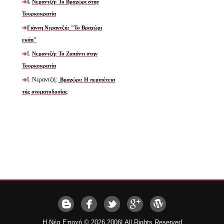
Νεραντζή: Το Βραχώρι στην
Ι.
Τουρκοκρατία
Γιάννη Νεραντζή:
"Το Βραχώρι
εκάη"
Ι.
Νεραντζή: Το Ζαπάντι στην
Τουρκοκρατία
Ι. Νεραντζή:
Βραχώρι: Η περιπέτεια
τής ονοματοδοσίας
Η Νέα Εποχή ©
2026 2006| All Rights Reserved