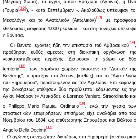
(Μεγάλη Χώρα), το εγγύς αυτού Βραχώρι (Αγρίνιο), η
Uva
[12]
(Γουριά
), - κατά Σεπτέμβριον -. Ακολούθως υπέκυψαν το
[13]
Μεσολόγγι και το Ανατολικόν (Αιτωλικόν)
με προσφορά
.
εθελουσίας εισφοράς 4.000 ρεαλίων
και στη συνέχεια υπέκυψε
η Βόνιτσα.
[14]
Οι Βενετοί έχοντες ήδη την επιστασία τού Αμβρακικού
,
προέβησαν ευθύς αμέσως στη διοικητική οργάνωση της
νεοκατακτηθείσας περιοχής: Διαίρεσαν τη χώρα σε δύο
[15]
territoria
, των σαράντα χωρίων έκαστον: το ‘‘Δυτικόν της
Βονίτσης’’, τερματίζον στο Άκτιον, [καθώς] και το ‘‘Ανατολικόν
του Ξηρομέρου’’, περατούμενον εις τον Αχελώον. Επί κεφαλής
της διοικήσεως ετέθησαν δύο προβλεπταί εδρεύοντες εις την
Αγίαν Μαύραν (= Λευκάδα), ο
Lorenzo Veniero
,
Straordinario
και
[16]
ο
Philippo Mario Paruta
,
Ordinario
, ενώ την ηγεσία των
στρατιωτικών επιχειρήσεων επισήμως είχε αναλάβει από του
Νοεμβρίου του 1684, ως επιθεωρητής Ξηρομέρου και Βάλτου ο
[17]
Angello Della Decima
.
Ο αγώνας συνεχιζόταν ιδιαιτέρως στο Ξηρόμερο (= νότιο μισό