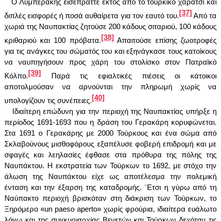
Ο Λυμπεράκης εισέπραττε εκτός από το τουρκικό χαράτσι και
[37]
διπλές εισφορές ή ποσά αυθαίρετα για τον εαυτό του.
Από τα
χωριά της Ναυπακτίας ζητούσε 200 κάδους σιταριού, 100 κάδους
[38]
κριθαριού και 100 πρόβατα.
Απαιτούσε επίσης ζωοτροφές
για τις ανάγκες του σώματός του και εξηνάγκασε τους κατοίκους
να ναυπηγήσουν προς χάρη του στολίσκο στον Πατραϊκό
[39]
Κόλπο.
Παρά τις εφιαλτικές πιέσεις οι κάτοικοι
αποτολμούσαν να αρνούνται την πληρωμή χωρίς να
[40]
υπολογίζουν τις συνέπειες.
Ιδιαίτερη επώδυνη για την περιοχή της Ναυπακτίας υπήρξε η
περίοδος 1691-1693 που η δράση του Γερακάρη κορυφώνεται.
Στα 1691 ο Γερακάρης με 2000 Τούρκους και ένα σώμα από
Σκλαβούνους μισθοφόρους εξαπέλυσε φοβερή επιδρομή και με
σφαγές και λεηλασίες έφθασε στα πρόθυρα της πόλης της
Ναυπάκτου. Η εκστρατεία των Τούρκων το 1692, με στόχο την
άλωση της Ναυπάκτου είχε ως αποτέλεσμα την πολεμική
ένταση και την έξαρση της καταδρομής. ¨Ετσι η γύρω από τη
Ναύπακτο περιοχή βρισκόταν στη διάκριση των Τούρκων, το
Ξηρόμερο «
un paeso aperto
» χωρίς φρούρια, ιδιαίτερα ευάλωτο
λόγω και της συγκυριαρχίας Βενετών και Τούρκων δεχόταν τις