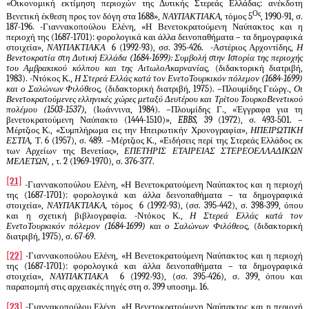
«Οικονομική εκτίμηση περιοχών της Δυτικής Στερεάς Ελλάδας: ανέκδοτη
Ος
Βενετική έκθεση προς τον δόγη στα 1688»,
ΝΑΥΠΑΚΤΙΑΚΑ,
τόμος 5
, 1990-91, σ.
187-196. -Γιαννακοπούλου Ελένη, «Η Βενετοκρατούμενη Ναύπακτος και η
περιοχή της (1687-1701): φορολογικά και άλλα δεινοπαθήματα – τα δημογραφικά
στοιχεία»,
ΝΑΥΠΑΚΤΙΑΚΑ
6 (1992-93), σσ. 395-426. -Αστέριος Αρχοντίδης,
Η
Βενετοκρατία στη Δυτική Ελλάδα (1684-1699): Συμβολή στην Ιστορία της περιοχής
του Αμβρακικού κόλπου και της ΑιτωλοΑκαρνανίας,
(διδακτορική διατριβή,
1983). -Ντόκος Κ.,
Η Στερεά Ελλάς κατά τον ΕνετοΤουρκικόν πόλεμον (1684-1699)
και ο Σαλώνων Φιλόθεος,
(διδακτορική διατριβή, 1975). –Πλουμίδης Γεώργ.,
Οι
Βενετοκρατούμενες ελληνικές χώρες μεταξύ Δευτέρου και Τρίτου ΤουρκοΒενετικού
πολέμου (1503-1537),
(Ιωάννινα, 1984). –Πλουμίδης Γ., «Έγγραφα για τη
βενετοκρατούμενη Ναύπακτο (1444-1510)»,
EBBS
,
39 (1972), σ. 493-501. –
Μέρτζιος Κ., «Συμπλήρωμα εις την Ηπειρωτικήν Χρονογραφία»,
ΗΠΕΙΡΩΤΙΚΗ
ΕΣΤΙΑ,
Τ. 6 (1957), σ. 489. –Μέρτζιος Κ., «Ειδήσεις περί της Στερεάς Ελλάδος εκ
των Αρχείων της Βενετίας»,
ΕΠΕΤΗΡΙΣ ΕΤΑΙΡΕΙΑΣ ΣΤΕΡΕΟΕΛΛΑΔΙΚΩΝ
ΜΕΛΕΤΩΝ,
, τ. 2 (1969-1970), σ. 376-377.
[21]
-Γιαννακοπούλου Ελένη, «Η Βενετοκρατούμενη Ναύπακτος και η περιοχή
της (1687-1701): φορολογικά και άλλα δεινοπαθήματα – τα δημογραφικά
στοιχεία»,
ΝΑΥΠΑΚΤΙΑΚΑ,
τόμος
6 (1992-93), (σσ. 395-442), σ. 398-399, όπου
και η σχετική βιβλιογραφία. -Ντόκος Κ.,
Η Στερεά Ελλάς κατά τον
ΕνετοΤουρκικόν πόλεμον (1684-1699) και ο Σαλώνων Φιλόθεος,
(διδακτορική
διατριβή, 1975), σ. 67-69.
[22]
-Γιαννακοπούλου Ελένη, «Η Βενετοκρατούμενη Ναύπακτος και η περιοχή
της (1687-1701): φορολογικά και άλλα δεινοπαθήματα – τα δημογραφικά
στοιχεία»,
ΝΑΥΠΑΚΤΙΑΚΑ
6 (1992-93), (σσ. 395-426), σ. 399, όπου και
παραπομπή στις αρχειακές πηγές στη σ. 399 υποσημ. 16.
[23]
-Γιαννακοπούλου Ελένη, «Η Βενετοκρατούμενη Ναύπακτος και η περιοχή