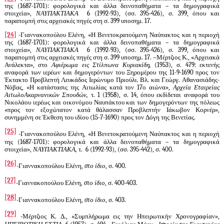
της (1687-1701): φορολογικά και άλλα δεινοπαθήματα – τα δημογραφικά
στοιχεία»,
ΝΑΥΠΑΚΤΙΑΚΑ
6 (1992-93), (σσ. 395-426), σ. 399, όπου και
παραπομπή στις αρχειακές πηγές στη σ. 399 υποσημ. 17.
[24]
-Γιαννακοπούλου Ελένη, «Η Βενετοκρατούμενη Ναύπακτος και η περιοχή
της (1687-1701): φορολογικά και άλλα δεινοπαθήματα – τα δημογραφικά
στοιχεία»,
ΝΑΥΠΑΚΤΙΑΚΑ
6 (1992-93), (σσ. 395-426), σ. 399, όπου και
παραπομπή στις αρχειακές πηγές στη σ. 399 υποσημ. 17. –Μέρτζιος Κ., «Αρχειακά
Ανάλεκτα», στο
Αφιέρωμα εις Στίλπωνα Κυριακίδη,
(1953), σ. 479: εκτενής
αναφορά των ιερέων και δημογερόντων του Ξηρομέρου της 11-9-1690 προς τον
Έκτακτο Προβλεπτή Λευκάδος Ιερώνυμο Πριούλι. Βλ. και Γεώργ. Αθανασιάδης-
Νόβας, «Η κατάστασις της Αιτωλίας κατά τον 17ο αιώνα»,
Αρχεία Εταιρείας
ΑιτωλοΑκαρνανικών Σπουδών,
τ. 1 (1958), σ. 14, όπου εκδίδεται αναφορά του
Νικολάου ιερέως και οικονόμου Ναυπάκτου και των δημογερόντων της πόλεως
«προς τον εξοχώτατον κατά θάλασσαν Προβλεπτήν Ιάκωβον Κορνέρ»,
συνημμένη σε Έκθεση του ιδίου (15-7-1690) προς τον Δόγη της Βενετίας.
[25]
-Γιαννακοπούλου Ελένη, «Η Βενετοκρατούμενη Ναύπακτος και η περιοχή
της (1687-1701): φορολογικά και άλλα δεινοπαθήματα – τα δημογραφικά
στοιχεία»,
ΝΑΥΠΑΚΤΙΑΚΑ,
τ.
6 (1992-93), (σσ. 395-442), σ. 400.
[26]
-Γιαννακοπούλου Ελένη,
στο ίδιο
, σ. 400.
[27]
-Γιαννακοπούλου Ελένη,
στο ίδιο
, σ. 400-403.
[28]
-Γιαννακοπούλου Ελένη,
στο ίδιο
, σ. 403.
[29]
-Μέρτζιος Κ. Δ., «Συμπλήρωμα εις την Ηπειρωτικήν Χρονογραφίαν»,