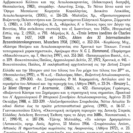
Αμβρακικού Κόλπου και της Αιτωλοακαρνανίας, (διδακτορική διατριβή,
Θεσσαλονίκη, 1983), σποράδην. -Ασωνίτης Σπύρ., Το Νότιο Ιόνιο κατά τον
΄Οψιμο Μεσαίωνα: Κομητεία Κεφαλληνίας, Δουκάτο Λευκάδας,
ΑιτωλοΑκαρνανία, (2005), σ. 116-126. -Μαλτέζος Χρ., «Προσωπογραφικά
Βυζαντινής Πελοποννήσου και Ξενοκρατούμενου Ελληνικού Χώρου»,
Σύμμεικτα
5, (1983), σ. 1-10. -Μέρτζιος Κ. Δ,, «Κάρολος Α' ο Τόκκος προς τον Δόγην της
Βενετίας. Μία ανέκδοτος επι­στολή του εξ Ιωαννίνων, του 1425»,
Ηπειρωτική
Εστία
, τόμ. 2, (1953), σ. 793. -Μέρτζιος Κ. Δ., «
Trois lettres inedites de Charles
Tocco en
1427, 1428
et
1432»,
Akten des XI Internationalen
Byzantinistenkongresses
,
Munchen
1958, [1960], σ. 352-354. –Κορδώοης Μιχ.,
«Κάστρα Ηπείρου και Αιτωλοακαρνανίας στο Χρονικό των Τόκκων. Γενικά
τοπογραφικά χαρακτηριστικά»,
Αφιέ­
ρωμα στον Ν.
G
.
L
.
Hammond
,
(Παράρτημα
«Μακεδόνικων», αρ. 7, Θεσ/κη 1997), σελ. 251-260. -Παπαγεωργίου Βασιλ., ό.π.,
σ. 109. -Βοκοτόπουλος Παύλος,
Αρχαιολογικό Δελτίο
, 27, 1972, Χρονικά, σ. 441. –
Βοκοτόπουλος Παύλος,
Η εκκλησιαστική αρχιτεκτονική εις την Δυτική Στερεά
ου
Ελλάδα και την Ήπειρον από του τέλους του 7ου μέχρι του τέλους του 10
αι.,
(Θεσσαλονίκη 1992), σ. 95 κ.εξ. –Παλιούρας Αθαν.,
Βυζαντινή Αιτωλοακαρνανία
,
(1985), σ. 299-300. -Απ. Σπυρόπουλος & Μ. Καραμεσίνη,
Αντίλαλοι από τα
περασμένα του Αστακού και της πε­ριοχής του,
(Αθήνα 1969), σ. 23-24. –
Heuzey
L
.,
Le
Mont Olympe et I
'
Acarnanie
, (1860), σ. 422. -Παπατρέχας Γεράσιμος,
«Βυζαντινά Κάστρα του Ξηρόμερου και η στρατηγική τους σημασία»,
Πρα­κτικά
του Α' Αρχαιολογικού & Ιστορικού Συνεδρίου Αιτωλοακαρνανίας,
Αγρίνιο 21-23
Οκτώβρη 1988, σ. 333-339. –Αλεξανδροπούλου Σπυριδούλα, Ν
ότια Αιτωλία: Το
οδικό δίκτυο έως τα πρώτα μετεπαναστατικά χρόνια,
(1993), σ. 56-57. –
Γιαννακοπούλου Ελένη, «Οικονομική εκτίμηση περιο­χών της Δυτικής Στερεάς
Ελλάδας: Ανέκδοτη Βενετική Έκθεση προς το Δόγη στα 1688»,
Ναυπακτιακά,
τ.
Ε', 1990-91, σ. 187-196. -Τζάνης Μιλτιάδης, «Το κάστρο Δραγαμέστου
(Αστακού)», εφημ.
Λαός,
Αγρίνιο, 13 Μαίου 1956. –Σπυρόπουλος Απόστ.,
Αστακός: Η σημαντικωτέρα κωμόπολις της Ακαρνανίας,
(Αθήνα 1972), σ. 23.
-Σπυρόπουλος Απόστ., «η ανακήρυξη του πρώτου τουρκικού σαντζακίου στο