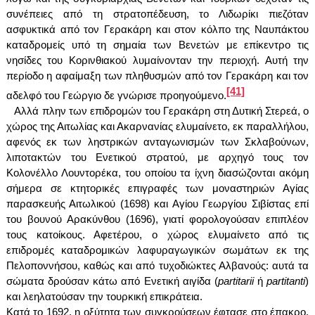
συνέπειες από τη στρατοπέδευση, το Λιδωρίκι πιεζόταν
ασφυκτικά από τον Γερακάρη και στον κόλπο της Ναυπάκτου
καταδρομείς υπό τη σημαία των Βενετών με επίκεντρο τις
νησίδες του Κορινθιακού λυμαίνονταν την περιοχή. Αυτή την
περίοδο η αφαίμαξη των πληθυσμών από τον Γερακάρη και τον
[41]
αδελφό του Γεώργιο δε γνώρισε προηγούμενο.
Αλλά πλην των επιδρομών του Γερακάρη στη Δυτική Στερεά, ο
χώρος της Αιτωλίας και Ακαρνανίας ελυμαίνετο, εκ παραλλήλου,
αφενός εκ των ληστρικών ανταγωνισμών των Σκλαβούνων,
λιποτακτών του Ενετικού στρατού, με αρχηγό τους τον
Κολονέλλο Λουντορέκα, του οποίου τα ίχνη διασώζονται ακόμη
σήμερα σε κτητορικές επιγραφές των μοναστηριών Αγίας
παρασκευής Αιτωλικού (1698) και Αγίου Γεωργίου Σιβίστας επί
του βουνού Αρακύνθου (1696), γιατί φορολογούσαν επιπλέον
τους κατοίκους. Αφετέρου, ο χώρος ελυμαίνετο από τις
επιδρομές καταδρομικών λαφυραγωγικών σωμάτων εκ της
Πελοποννήσου, καθώς και από τυχοδιώκτες Αλβανούς: αυτά τα
σώματα δρούσαν κάτω από Ενετική αιγίδα (
partitarii
ή
partitanti
)
και λεηλατούσαν την τουρκική επικράτεια.
Κατά το 1692, η οξύτητα των συγκρούσεων έφτασε στο έπακρο.