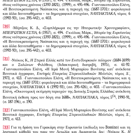
ΗΠΕΙΡΩΤΙΚΗ ΕΣΤΙΑ,
6 (1957), σ. 494. -Γκιόλιας Μάρκ.,
Ιστορία της Ευρυτανίας
στους νεότερους χρόνους (1393-1821),
(1999), σ. 495-496. -Γιαννακοπούλου Ελένη,
«Η Βενετοκρατούμενη Ναύπακτος και η περιοχή της (1687-1701): φορολογικά
και άλλα δεινοπαθήματα – τα δημογραφικά στοιχεία»,
ΝΑΥΠΑΚΤΙΑΚΑ,
τόμος
6
(1992-93), (σσ. 395-442), σ. 403.
[30]
-Μέρτζιος Κ. Δ., «Συμπλήρωμα εις την Ηπειρωτικήν Χρονογραφίαν»,
ΗΠΕΙΡΩΤΙΚΗ ΕΣΤΙΑ,
6 (1957), σ. 494. -Γκιόλιας Μάρκ.,
Ιστορία της Ευρυτανίας
στους νεότερους χρόνους (1393-1821),
(1999), σ. 495-496. -Γιαννακοπούλου Ελένη,
«Η Βενετοκρατούμενη Ναύπακτος και η περιοχή της (1687-1701): φορολογικά
και άλλα δεινοπαθήματα – τα δημογραφικά στοιχεία»,
ΝΑΥΠΑΚΤΙΑΚΑ,
τόμος
6
(1992-93), (σσ. 395-442), σ. 403.
[31]
-Ντόκος Κ.,
Η Στερεά Ελλάς κατά τον ΕνετοΤουρκικόν πόλεμον (1684-1699)
και ο Σαλώνων Φιλόθεος,
(διδακτορική διατριβή, 1975), σ. 61-92.
-Γιαννακοπούλου Ελένη, «Η Ιερά Μονή Μυρταρίου Βονίτσης κατ’ ανέκδοτα
Βενετικά έγγραφα»,
Επετηρίς Εταιρείας Στερεοελλαδικών Μελετών,
τόμος Δ΄,
1973, σ. 413. -Γιαννακοπούλου Ελένη, «Η Βενετοκρατούμενη Ναύπακτος και η
περιοχή της (1687-1701): φορολογικά και άλλα δεινοπαθήματα – τα δημογραφικά
στοιχεία»,
ΝΑΥΠΑΚΤΙΑΚΑ
6 (1992-93), (σσ. 395-426), σ. 403. –Γιαννακοπούλου
Ελένη, «Οικονομική εκτίμηση περιοχών της Δυτικής Στερεάς Ελλάδας: ανέκδοτη
Ος
Βενετική έκθεση προς τον δόγη στα 1688»,
ΝΑΥΠΑΚΤΙΑΚΑ,
τόμος 5
, 1990-91,
(σ. 187-196), σ. 190.
[32]
Γιαννακοπούλου Ελένη, «Η Ιερά Μονή Μυρταρίου Βονίτσης κατ’ ανέκδοτα
Βενετικά έγγραφα»,
Επετηρίς Εταιρείας Στερεοελλαδικών Μελετών,
τόμος Δ΄,
1973, σ. 413.
[33]
Για τη δράση του Γερακάρη στην Ευρυτανία (εκδίωξη του
Bossino
) και τη
ληστρική κάθοδό του προς την Αιτωλία και Ακαρνανία, δες: -Ντόκος Κ.,
Η