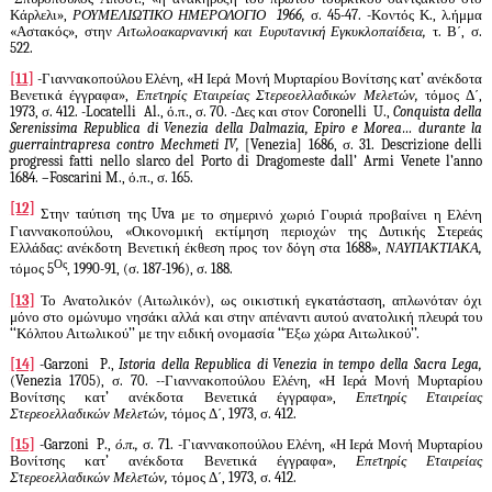
Κάρλελι»,
ΡΟΥΜΕΛΙΩΤΙΚΟ ΗΜΕΡΟΛΟΓΙΟ 1966,
σ. 45-47. -Κοντός Κ., λ.ήμμα
«Αστακός», στην
Αιτωλοακαρνανική και Ευρυτανική Εγκυκλοπαίδεια,
τ. Β΄, σ.
522.
[11]
-Γιαννακοπούλου Ελένη, «Η Ιερά Μονή Μυρταρίου Βονίτσης κατ’ ανέκδοτα
Βενετικά έγγραφα»,
Επετηρίς Εταιρείας Στερεοελλαδικών Μελετών,
τόμος Δ΄,
1973, σ. 412. -
Locatelli
Al
., ό.π., σ. 70. -Δες και στον
Coronelli
U
.,
Conquista della
Serenissima Republica di Venezia della Dalmazia
,
Epiro e Morea
…
durante la
guerraintrapresa contro Mechmeti IV
,
[
Venezia
] 1686, σ. 31.
Descrizione delli
progressi fatti nello slarco del Porto di Dragomeste dall’ Armi Venete l’anno
1684. –Foscarini M.,
ό
.
π
.,
σ
. 165.
[12]
Στην ταύτιση της
Uva
με το σημερινό χωριό Γουριά προβαίνει η Ελένη
Γιαννακοπούλου, «Οικονομική εκτίμηση περιοχών της Δυτικής Στερεάς
Ελλάδας: ανέκδοτη Βενετική έκθεση προς τον δόγη στα 1688»,
ΝΑΥΠΑΚΤΙΑΚΑ,
Ος
τόμος 5
, 1990-91, (σ. 187-196), σ. 188.
[13]
Το Ανατολικόν (Αιτωλικόν), ως οικιστική εγκατάσταση, απλωνόταν όχι
μόνο στο ομώνυμο νησάκι αλλά και στην απέναντι αυτού ανατολική πλευρά του
‘‘Κόλπου Αιτωλικού’’ με την ειδική ονομασία ‘‘Έξω χώρα Αιτωλικού’’.
[14]
-
Garzoni
P
.,
Istoria della Republica di Venezia in tempo della Sacra Lega
,
(
Venezia
1705), σ. 70. --Γιαννακοπούλου Ελένη, «Η Ιερά Μονή Μυρταρίου
Βονίτσης κατ’ ανέκδοτα Βενετικά έγγραφα»,
Επετηρίς Εταιρείας
Στερεοελλαδικών Μελετών,
τόμος Δ΄, 1973, σ. 412.
[15]
-
Garzoni
P
.,
ό.π.,
σ. 71. -Γιαννακοπούλου Ελένη, «Η Ιερά Μονή Μυρταρίου
Βονίτσης κατ’ ανέκδοτα Βενετικά έγγραφα»,
Επετηρίς Εταιρείας
Στερεοελλαδικών Μελετών,
τόμος Δ΄, 1973, σ. 412.