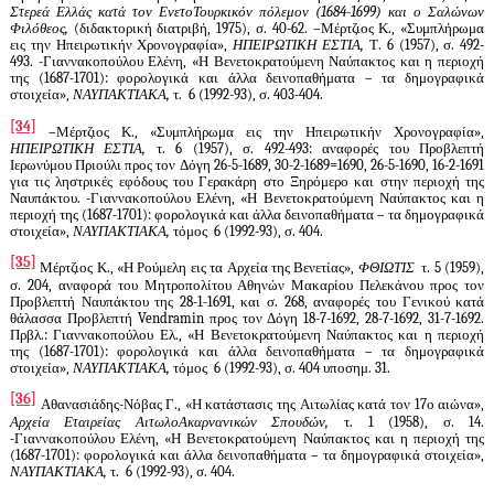
Στερεά Ελλάς κατά τον ΕνετοΤουρκικόν πόλεμον (1684-1699) και ο Σαλώνων
Φιλόθεος,
(διδακτορική διατριβή, 1975), σ. 40-62. –Μέρτζιος Κ., «Συμπλήρωμα
εις την Ηπειρωτικήν Χρονογραφία»,
ΗΠΕΙΡΩΤΙΚΗ ΕΣΤΙΑ,
Τ. 6 (1957), σ. 492-
493. -Γιαννακοπούλου Ελένη, «Η Βενετοκρατούμενη Ναύπακτος και η περιοχή
της (1687-1701): φορολογικά και άλλα δεινοπαθήματα – τα δημογραφικά
στοιχεία»,
ΝΑΥΠΑΚΤΙΑΚΑ,
τ.
6 (1992-93), σ. 403-404.
[34]
–Μέρτζιος Κ., «Συμπλήρωμα εις την Ηπειρωτικήν Χρονογραφία»,
ΗΠΕΙΡΩΤΙΚΗ ΕΣΤΙΑ,
τ. 6 (1957), σ. 492-493: αναφορές του Προβλεπτή
Ιερωνύμου Πριούλι προς τον Δόγη 26-5-1689, 30-2-1689=1690, 26-5-1690, 16-2-1691
για τις ληστρικές εφόδους του Γερακάρη στο Ξηρόμερο και στην περιοχή της
Ναυπάκτου. -Γιαννακοπούλου Ελένη, «Η Βενετοκρατούμενη Ναύπακτος και η
περιοχή της (1687-1701): φορολογικά και άλλα δεινοπαθήματα – τα δημογραφικά
στοιχεία»,
ΝΑΥΠΑΚΤΙΑΚΑ,
τόμος
6 (1992-93), σ. 404.
[35]
Μέρτζιος Κ., «Η Ρούμελη εις τα Αρχεία της Βενετίας»,
ΦΘΙΩΤΙΣ
τ. 5 (1959),
σ. 204, αναφορά του Μητροπολίτου Αθηνών Μακαρίου Πελεκάνου προς τον
Προβλεπτή Ναυπάκτου της 28-1-1691, και σ. 268, αναφορές του Γενικού κατά
θάλασσα Προβλεπτή
Vendramin
προς τον Δόγη 18-7-1692, 28-7-1692, 31-7-1692.
Πρβλ.: Γιαννακοπούλου Ελ., «Η Βενετοκρατούμενη Ναύπακτος και η περιοχή
της (1687-1701): φορολογικά και άλλα δεινοπαθήματα – τα δημογραφικά
στοιχεία»,
ΝΑΥΠΑΚΤΙΑΚΑ,
τόμος
6 (1992-93), σ. 404 υποσημ. 31.
[36]
Αθανασιάδης-Νόβας Γ., «Η κατάστασις της Αιτωλίας κατά τον 17ο αιώνα»,
Αρχεία Εταιρείας ΑιτωλοΑκαρνανικών Σπουδών,
τ. 1 (1958), σ. 14.
-Γιαννακοπούλου Ελένη, «Η Βενετοκρατούμενη Ναύπακτος και η περιοχή της
(1687-1701): φορολογικά και άλλα δεινοπαθήματα – τα δημογραφικά στοιχεία»,
ΝΑΥΠΑΚΤΙΑΚΑ,
τ.
6 (1992-93), σ. 404.