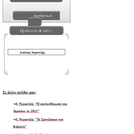
Αισθητικά
Πρόσωπα & ιδέες
Ιωά
ννης Νεραντζής
Σε άλλες σελίδες μας:
Ι. Νεραντζή: "Η απελευθέρωση του
Αγρινίου το 1821"
Ι. Νεραντζή: "Το Σαντζάκιον του
Κάρλελι"