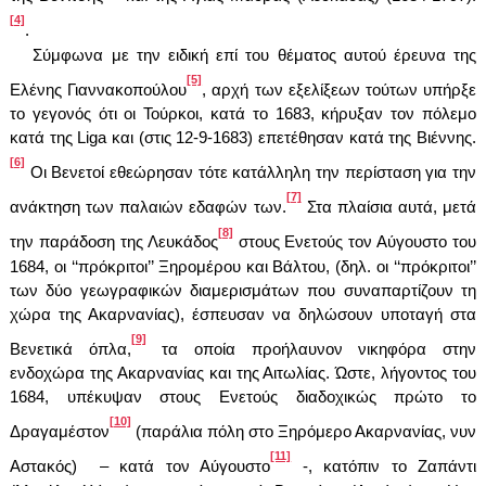
[4]
.
Σύμφωνα με την ειδική επί του θέματος αυτού έρευνα της
[5]
Ελένης Γιαννακοπούλου
, αρχή των εξελίξεων τούτων υπήρξε
το γεγονός ότι οι Τούρκοι, κατά το 1683, κήρυξαν τον πόλεμο
κατά της
Liga
και (στις 12-9-1683) επετέθησαν κατά της Βιέννης.
[6]
Οι Βενετοί εθεώρησαν τότε κατάλληλη την περίσταση για την
[7]
ανάκτηση των παλαιών εδαφών των.
Στα πλαίσια αυτά, μετά
[8]
την παράδοση της Λευκάδος
στους Ενετούς τον Αύγουστο του
1684, οι ‘‘πρόκριτοι’’ Ξηρομέρου και Βάλτου, (δηλ. οι ‘‘πρόκριτοι’’
των δύο γεωγραφικών διαμερισμάτων που συναπαρτίζουν τη
χώρα της Ακαρνανίας), έσπευσαν να δηλώσουν υποταγή στα
[9]
Βενετικά όπλα,
τα οποία προήλαυνον νικηφόρα στην
ενδοχώρα της Ακαρνανίας και της Αιτωλίας. Ώστε, λήγοντος του
1684, υπέκυψαν στους Ενετούς διαδοχικώς πρώτο το
[10]
Δραγαμέστον
(παράλια πόλη στο Ξηρόμερο Ακαρνανίας, νυν
[11]
Αστακός) – κατά τον Αύγουστο
-, κατόπιν το Ζαπάντι