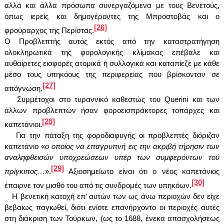
αλλά και άλλα πρόσωπα συνεργαζόμενα με τους Βενετούς,
όπως ιερείς και δημογέροντες της Μπροστοβάς και ο
[26]
φρούραρχος της Περίστας.
Ο Προβλεπτής αυτός εκτός από την καταστρατήγηση
ολοκληρωτικά της φορολογικής κλίμακας επέβαλε και
αυθαίρετες εισφορές ατομικά ή συλλογικά και καταπίεζε με κάθε
μέσο τους υπηκόους της περιφερείας που βρίσκονταν σε
[27]
απόγνωση.
Συμμέτοχοι στο τυραννικό καθεστώς του
Querini
και των
άλλων προβλεπτών ήσαν φοροεισπράκτορες τοπάρχες και
[28]
καπετάνιοι.
Για την πάταξη της φοροδιαφυγής οι προβλεπτές διόριζαν
καπετάνιο «
ο οποίος να επαγρυπνή εις την ακριβή τήρησιν των
αναληφθεισών υποχρεώσεων υπέρ των συμφερόντων τού
[29]
πρίγκιπος…
».
Αξιοσημείωτο είναι ότι ο νέος καπετάνιος
[30]
έπαιρνε τον μισθό του από τις συνδρομές των υπηκόων.
Η βενετική κατοχή επ’ αυτών των ως άνω περιοχών δεν είχε
βεβαίως παγιωθεί, διότι ενίοτε επανήρχοντο οι περιοχές αυτές
στη διάκριση των Τούρκων, (ως το 1688, ένεκα απασχολήσεως