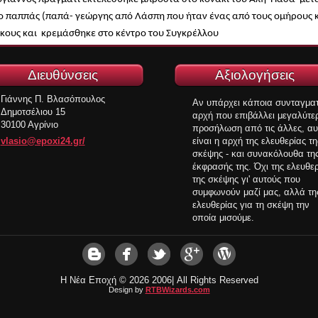
ο παππάς (παπά- γεώργης από Λάσπη που ήταν ένας από τους ομήρους 
κους και κρεμάσθηκε στο κέντρο του Συγκρέλλου
Διευθύνσεις
Αξιολογήσεις
Γιάννης Π. Βλασόπουλος
Αν υπάρχει κάποια συνταγματ
Δημοτσέλιου 15
αρχή που επιβάλλει μεγαλύτε
30100 Αγρίνιο
προσήλωση από τις άλλες, αυ
vlasio@epoxi24.gr/
είναι η αρχή της ελευθερίας τη
σκέψης - και συνακόλουθα τη
έκφρασής της. Όχι της ελευθε
της σκέψης γι' αυτούς που
συμφωνούν μαζί μας, αλλά τη
ελευθερίας για τη σκέψη την
οποία μισούμε.
Η Νέα Εποχή ©
2026 2006| All Rights Reserved
Design by
RTBWizards.com