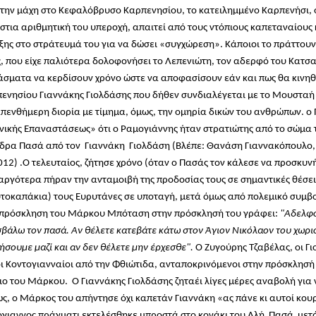
 την μάχη στο Κεφαλόβρυσο Καρπενησίου, το κατειλημμένο Καρπενήσι, ο
στια αριθμητική του υπεροχή, απαιτεί από τους ντόπιους καπεταναίους
ξης στο στράτευμά του για να δώσει «συγχώρεση». Κάποιοι το πράττουν
, που είχε παλιότερα δολοφονήσει το Λεπενιώτη, τον αδερφό του Κατσ
άσματα να κερδίσουν χρόνο ώστε να αποφασίσουν εάν και πως
θα κινηθ
ενησίου Γιαννάκης Γιολδάσης που δήθεν συνδιαλέγεται με το Μουστα
πενθήμερη διορία με τίμημα, όμως, την ομηρία δικών του ανθρώπων. ο
νικής Επαναστάσεως» ότι ο Ραμογιάννης ήταν στρατιώτης από το σώμα τ
δρα Πασά από τον Γιαννάκη Γιολδάση (Βλέπε: Θανάση Γιαννακόπουλο, “
012) .Ο τελευταίος, ζήτησε χρόνο (όταν ο Πασάς τον κάλεσε να προσκυν
αργότερα πήραν την ανταμοιβή της προδοσίας τους σε σημαντικές θέσει
τοκαπάκια) τους Ευρυτάνες σε υποταγή, μετά όμως από πολεμικό συμβο
πρόσκληση του Μάρκου Μπόταση στην πρόσκλησή του γράφει:
"Αδελφο
βάλω τον πασά. Αν θέλετε κατεβάτε κάτω στον Άγιον Νικόλαον του χωρι
ήσουμε μαζί και αν δεν θέλετε μην έρχεσθε".
Ο Ζυγούρης Τζαβέλας, οι Γι
οι Κοντογιανναίοι από την Φθιώτιδα, ανταποκρινόμενοι στην πρόσκλησή
ιο του Μάρκου. Ο Γιαννάκης Γιολδάσης ζηταέι λίγες μέρες αναβολή για 
ς, ο Μάρκος του απήντησε όχι καπετάν Γιαννάκη «ας πάνε κι αυτοί κου
γιαννος πράγματι εκτελέσθηκε μπροστά στο κονάκι του Αλή Πασά μετά