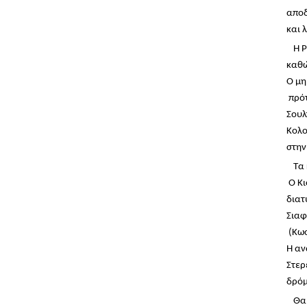
αποδ
και 
Η 
καθώ
Ο μη
πρότ
Σουλ
Κολο
στην
Τα
Ο Κι
διατ
Σιαφ
(Κωσ
Η αν
Στερ
δρόμ
Θα