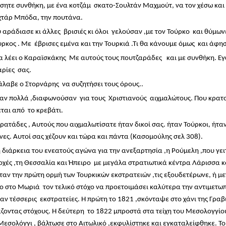
σητε συνθήκη, με ένα κοτζάμ σκατο-Σουλτάν Μαχμούτ, να τον χέσω και α
χτάρ Μπόδα, την πουτάνα.
 αράδιασε κι άλλες βρισιές κι όλοι γελούσαν ,με τον Τούρκο και θύμωνε
ύρκος . Με έβρισες εμένα και την Τουρκιά .Τι θα κάνουμε όμως και άφησ
α λέει ο Καραϊσκάκης Με αυτούς τους πουτζαράδες και με συνθήκη. Εγ
ρίες σας.
άλαβε ο Στορνάρης να συζητήσει τους όρους..
παν πολλά ,διαφωνούσαν για τους Χριστιανούς αιχμαλώτους. Που κρατο
έται από το κρεβάτι.
ρατάδες , Αυτούς που αιχμαλωτίσατε ήταν δικοί σας. ήταν Τούρκοι, ήταν 
νες. Αυτοί σας χέζουν και τώρα και πάντα (Κασομούλης σελ 308).
η διάρκεια του ενεατούς αγώνα για την ανεξαρτησία ,η Ρούμελη ,που γ
οχές ,τη Θεσσαλία και Ήπειρο με μεγάλα στρατιωτικά κέντρα Λάρισσα κ
ταν την πρώτη ορμή των Τουρκικών εκστρατειών ,τις εξουδετέρωνε, ή με
ο στο Μωριά τον τελικό στόχο να προετοιμάσει καλύτερα την αντιμετωπ
αν τέσσερις εκστρατείες. Η πρώτη το 1821 ,σκόνταψε στο χάνι της Γραβι
ζοντας στόχους. Η δεύτερη το 1822 μπροστά στα τείχη του Μεσολογγίου
Μεσολόγγι , βάλτωσε στο Αιτωλικό ,εκφυλίστηκε και εγκαταλείφθηκε. Τ