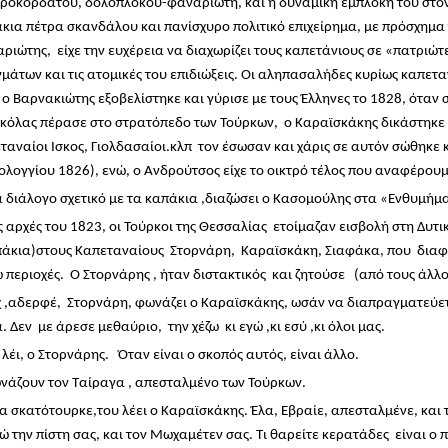
οκορδάτου, δολοπλόκου-φαναριώτη, και η δυναμική εμπλοκή του στον
κια πέτρα σκανδάλου και πανίσχυρο πολιτικό επιχείρημα, με πρόσχημα 
ριώτης, είχε την ευχέρεια να διαχωρίζει τους καπετάνιους σε «πατριώ
μάτων και τις ατομικές του επιδιώξεις. Οι αληπασαλήδες κυρίως καπεταν
, ο Βαρνακιώτης εξοβελίστηκε και γύρισε με τους Έλληνες το 1828, όταν
όλας πέρασε στο στρατόπεδο των Τούρκων, ο Καραϊσκάκης δικάστηκε ω
ταναίοι Ισκος, Γιολδασαίοι.κλπ τον έσωσαν και χάρις σε αυτόν σώθηκε
λογγίου 1826), ενώ, ο Ανδρούτσος είχε το οικτρό τέλος που αναφέρουμ
α διάλογο σχετικό με τα καπάκια ,διαζώσει ο Κασομούλης στα «Ενθυμήμ
ς αρχές του 1823, οι Τούρκοι της Θεσσαλίας ετοίμαζαν εισβολή στη Δυτ
άκια)στους Καπεταναίους Στορνάρη, Καραϊσκάκη, Σιαφάκα, που διαφ
 περιοχές. Ο Στορνάρης , ήταν διστακτικός και ζητούσε (από τους άλ
χ ,αδερφέ, Στορνάρη, φωνάζει ο Καραϊσκάκης, ωσάν να διαπραγματεύετα
. Δεν με άρεσε μεθαύριο, την χέζω κι εγώ ,κι εσύ ,κι όλοι μας.
, λέι, ο Στορνάρης. Όταν είναι ο σκοπός αυτός, είναι άλλο.
νάζουν τον Ταίραγα , απεσταλμένο των Τούρκων.
α σκατότουρκε,του λέει ο Καραϊσκάκης. Έλα, Εβραίε, απεσταλμένε, και 
ώ την πίστη σας, και τον Μωχαμέτεν σας. Τι θαρείτε κερατάδες είναι ο π