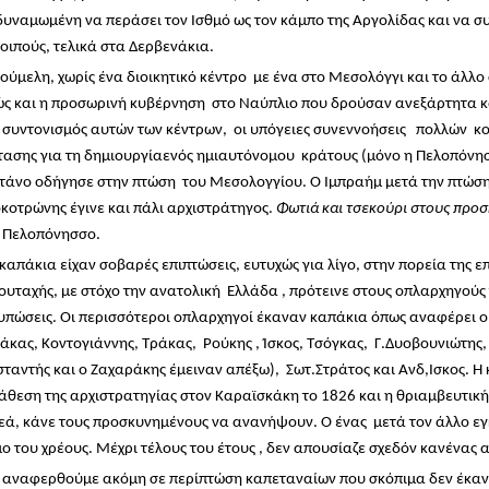
υναμωμένη να περάσει τον Ισθμό ως τον κάμπο της Αργολίδας και να σ
λοιπούς, τελικά στα Δερβενάκια.
Ρούμελη, χωρίς ένα διοικητικό κέντρο με ένα στο Μεσολόγγι και το άλ
ς και η προσωρινή κυβέρνηση στο Ναύπλιο που δρούσαν ανεξάρτητα κα
 συντονισμός αυτών των κέντρων, οι υπόγειες συνεννοήσεις πολλών 
ασης για τη δημιουργίαενός ημιαυτόνομου κράτους (μόνο η Πελοπόνησ
τάνο οδήγησε στην πτώση του Μεσολογγίου. Ο Ιμπραήμ μετά την πτώσ
κοτρώνης έγινε και πάλι αρχιστράτηγος.
Φωτιά και τσεκούρι στους προ
 Πελοπόνησσο.
 καπάκια είχαν σοβαρές επιπτώσεις, ευτυχώς για λίγο, στην πορεία της
ουταχής, με στόχο την ανατολική Ελλάδα , πρότεινε στους οπλαρχηγούς 
υπώσεις. Οι περισσότεροι οπλαρχηγοί έκαναν καπάκια όπως αναφέρει ο
άκας, Κοντογιάννης, Τράκας, Ρούκης , Ίσκος, Τσόγκας, Γ.Δυοβουνιώτης, 
ταντής και ο Ζαχαράκης έμειναν απέξω), Σωτ.Στράτος και Ανδ,Ισκος. 
άθεση της αρχιστρατηγίας στον Καραϊσκάκη το 1826 και η θριαμβευτική
εά, κάνε τους προσκυνημένους να ανανήψουν. Ο ένας μετά τον άλλο εγ
ο του χρέους. Μέχρι τέλους του έτους , δεν απουσίαζε σχεδόν κανένας α
 αναφερθούμε ακόμη σε περίπτώση καπεταναίων που σκόπιμα δεν έκανα