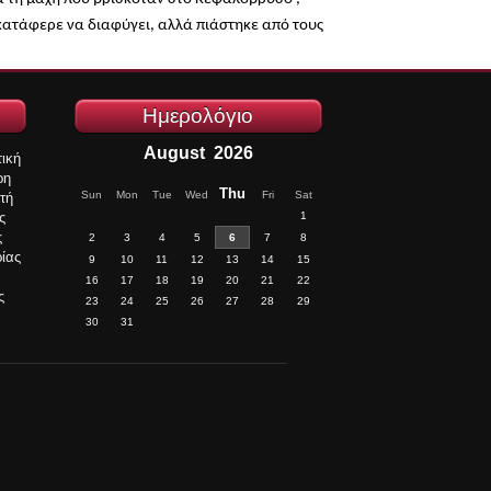
κατάφερε να διαφύγει, αλλά πιάστηκε από τους
Ημερολόγιο
August
2026
ική
ρη
Thu
Sun
Mon
Tue
Wed
Fri
Sat
τή
ς
1
ς
2
3
4
5
6
7
8
ρίας
9
10
11
12
13
14
15
16
17
18
19
20
21
22
ς
23
24
25
26
27
28
29
30
31