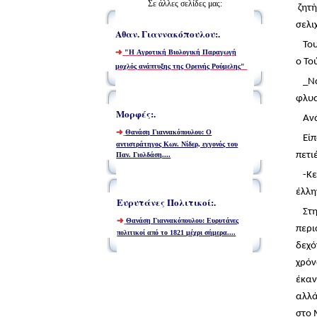
Σε άλλες σελίδες μας:
ζητή
σελι
Αθαν. Γιαννακόπουλου:.
Του
"
Η
A
γροτική Βιολογική Παραγωγή
ο Το
μοχλός ανάπτυξης της Ορεινής Ρούμελης
"
_Ν
φλυα
Μορφές:.
Αν
Θανάση Γιαννακόπουλου: Ο
Εί
αντιστράτηγος Κων. Νίδερ, εγγονός του
πετι
Παν. Γιολδάση....
-Κε
έλλη
Ευρυτάνες Πολιτικοί:.
Στ
Θανάση Γιαννακόπουλου: Ευρυτάνες
περι
πολιτικοί από το 1821 μέχρι σήμερα....
δεχό
χρόν
έκαν
αλλά
στο 