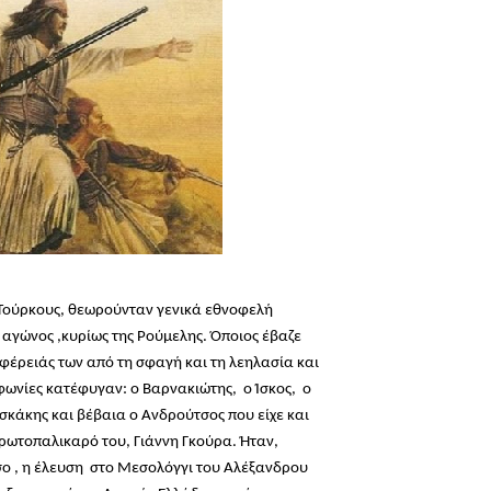
 Τούρκους, θεωρούνταν γενικά εθνοφελή
αγώνος ,κυρίως της Ρούμελης. Όποιος έβαζε
έρειάς των από τη σφαγή και τη λεηλασία και
φωνίες κατέφυγαν: ο Βαρνακιώτης, ο Ίσκος, ο
κάκης και βέβαια ο Ανδρούτσος που είχε και
ρωτοπαλικαρό του, Γιάννη Γκούρα. Ήταν,
σο , η έλευση στο Μεσολόγγι του Αλέξανδρου