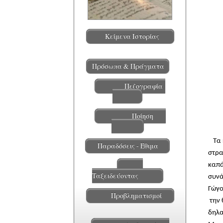
Κείμενα Ιστορίας
Πρόσωπα & Πράγματα
Πεζογραφία
Ποίηση
Τα
Παραδόσεις - Έθιμα
στρα
καπά
Ταξειδεύοντας
συνά
Γώγο
Προβληματισμοί
την 
δηλα