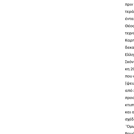
πριν
τερά
έντα
Θέος
τεχν
Καρπ
δεκα
Ελλη
Σκόν
κη 2
που 
(ψευ
από 
προσ
κτυπ
και 
σχέδ
¨Όμω
Ραμό