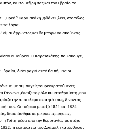
υτόν, και το Βεζίρη σας και τον Εβραίο το
.- ,Ορεέ ? Καραισκάκη ,φθάνει ,λέει, στο τέλος
ε τα λόγια.
ώ είμαι άρρωστος και δε μπορώ να ακούω τις
ύσαν οι Τούρκοι. Ο Καραϊσκάκης που άκουγε,
Εβραίοι, διότι ραγιά αυτό θα πή . Να οι
ειτόνευε με συμπαγείς τουρκοκρατούμενες
αι Γάννενα ,έπαιζε το ρόλο κυματοθραύστη ,που
τρίαζε την αποτελεματικοτητά τους, δίνοντας
ισή τους. Οι τούρκοι μεταξύ 1821 και 1824
άς, διασπάσθηκε σε μικροεπιχειρήσεις ,
, η Τρίτη μέσα από την Ευρυτανία, με στόχο
ο 1822, η εκστρατεία του Δράμαλη κατόρθωσε ,