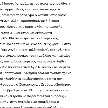
 Μουσταής πασάς, με τον αέρα που του δίνει η
 και αρματολούς, δηλώσεις υποταγής και
, όπως για παράδειγμα ο κατάπτυστος Νίκος
αντώνη. Άλλοι, προσπαθούν με διάφορα
ούν, όπως π.χ. ο αρματολός της περιοχής
ή πασά ,επιτυγχάνοντας προσωρινή
 ΠΟΥΚΕΒΙΛ αναφέρει στην «Ιστορία της
ων Γιολδασαίων και είχε δοθεί ως «ρεέμι» στον
στα Αχνάρια των Γιολδασαίων”, σελ 128. Θες/
ήσει ,όπως προσκύνησαν και άλλοι καπιταναίοι
ς ) πονηρά σκεπτόμενος για να πείσει δήθεν
ύλιο που έγινε στον Άγιο Νικόλαο Κλαυσί μετά
ί Καπεταναίοι. Εγώ ήρθα εδώ και σκοπόν έχω να
ού Κλαψίου να κουβεντιάσουμε και να τον
ολδασαίοι, ο Φωτομάρας, ο Ζέρβας, ο Σιαδήμας
 του, βρέθηκαν στο Κλαψί, για να ακούσουν το
να κάνει τρόπο να πάρει πίσω του ομήρους.»
ρμπάνι στην πατρίδα» .Το αποτέλεσμα ο
 τη μάχη που βρισκόταν στο Κεφαλόβρυσο ,