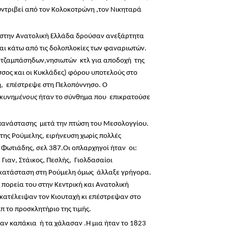
υντριβεί από τον Κολοκοτρώνη ,τον Νικηταρά
λο στην Ανατολική Ελλάδα δρούσαν ανεξάρτητα
ι κάτω από τις δολοπλοκίες των φαναριωτών.
κοτζαμπάσηδων,νησιωτών κτλ για αποδοχή της
σος και οι Κυκλάδες) φόρου υποτελούς στο
η, επέστρεψε στη Πελοπόννησο. Ο
σκυνημένους
ήταν το σύνθημα που επικρατούσε
 επανάστασης μετά την πτώση του Μεσολογγίου.
της Ρούμελης, ειρήνευση χωρίς πολλές
 Φωτιάδης, σελ 387.Οι οπλαρχηγοί ήταν οι:
Γιαν, Στάικος, Πεσλής, Γιολδασαίοι
Η κατάσταση στη Ρούμελη όμως άλλαξε γρήγορα.
 πορεία του στην Κεντρική και Ανατολική
κατέλειψαν τον Κιουταχή κι επέστρεψαν στο
π το προσκλητήριο της τιμής.
ν καπάκια ή τα χάλασαν .Η μια ήταν το 1823