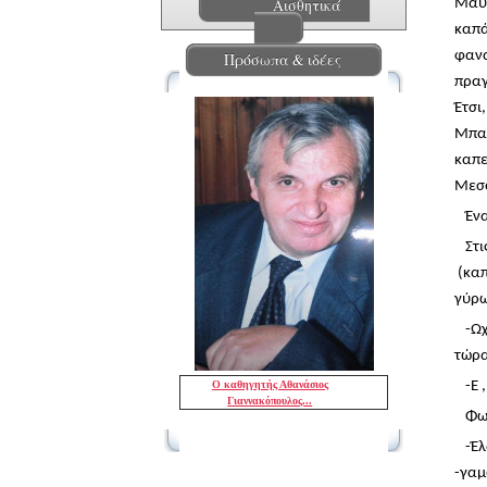
Αισθητικά
Μαυρ
καπά
φανα
Πρόσωπα & ιδέες
πραγ
Έτσι
Μπακ
καπε
Μεσο
Έν
Στι
(καπ
γύρω
-Ω
τώρα
Ο καθηγητής Αθανάσιος
-Ε 
Γιαννακόπουλος...
Φω
-Έλ
-γαμ