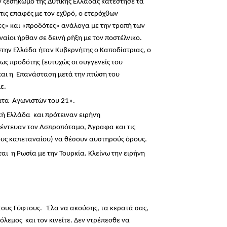
 ξεσηκωμό της Δυτικής Ελλάδας κατέστησε τα
τις επαφές με τον εχθρό, ο ετερόχθων
τες» και «προδότες» ανάλογα με την τροπή των
αίοι ήρθαν σε δεινή ρήξη με τον ποστέλνικο.
 στην Ελλάδα ήταν Κυβερνήτης ο Καποδίστριας, ο
ς προδότης (ευτυχώς οι συγγενείς του
 και η Επανάσταση μετά την πτώση του
ε.
ατα Αγωνιστών του 21».
ική Ελλάδα και πρότειναν ειρήνη
έντευαν τον Ασπροπόταμο, Άγραφα και τις
λους καπεταναίου) να θέσουν αυστηρούς όρους.
ι η Ρωσία με την Τουρκία. Κλείνω την ειρήνη
τους Γύφτους.- Έλα να ακούσης, τα κερατά σας,
όλεμος και τον κινείτε. Δεν ντρέπεσθε να