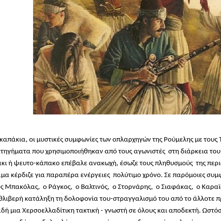
 καπάκια, οι μυστικές συμφωνίες των οπλαρχηγών της Ρούμελης με τους
τηγήματα που χρησιμοποιήθηκαν από τους αγωνιστές στη διάρκεια του 
κι ή ψευτο-κάπακο επέβαλε ανακωχή, έσωζε τους πληθυσμούς της περιφ
μα κέρδιζε για παραπέρα ενέργειες πολύτιμο χρόνο. Σε παρόμοιες συμ
ς Μπακόλας, ο Ράγκος, ο Βαλτινός, ο Στορνάρης, ο Σιαφάκας, ο Καραϊσ
θλιβερή κατάληξη τη δολοφονία του-στραγγαλισμό του από το άλλοτε π
δή μια Χερσοελλαδίτικη τακτική - γνωστή σε όλους και αποδεκτή. Ωστό