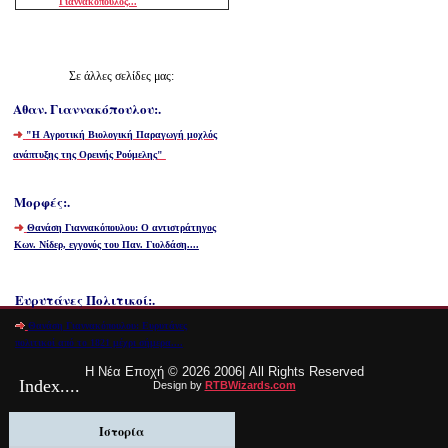
Γιαννακόπουλος...
Σε άλλες σελίδες μας:
Αθαν. Γιαννακόπουλου:.
"
Η
A
γροτική Βιολογική Παραγωγή μοχλός
ανάπτυξης της Ορεινής Ρούμελης
"
Μορφές:.
Θανάση Γιαννακόπουλου: Ο αντιστράτηγος
Κων. Νίδερ, εγγονός του Παν. Γιολδάση....
Ευρυτάνες Πολιτικοί:.
Θανάση Γιαννακόπουλου: Ευρυτάνες
πολιτικοί από το 1821 μέχρι σήμερα....
Η Νέα Εποχή ©
2026 2006| All Rights Reserved
Index
....
Design by
RTBWizards.com
Ιστορία