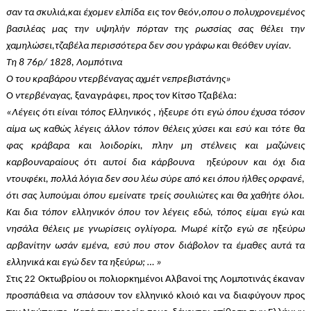
σαν τα σκυλιά,και έχομεν ελπίδα εις τον θεόν,οπου ο πολυχρονεμένος
βασιλέας μας την υψηλήν πόρταν της ρωσσίας σας θέλει την
χαμηλώσει,τζαβέλα περισσότερα δεν σου γράφω και θεόθεν υγίαν.
Τη 8 76ρ/ 1828, Λομπότινα
Ο του κραβάρου ντερβέναγας αχμέτ νεπρεβιστάνης»
Ο
ντερβέναγας,
ξαναγράφει, προς τον Κίτσο Τζαβέλα:
«Λέγεις ότι είναι τόπος Ελληνικός , ήξευρε ότι εγώ όπου έχυσα τόσον
αίμα ως καθώς λέγεις άλλον τόπον θέλεις χύσει και εσύ και τότε θα
φας κράβαρα και λοιδορίκι, πλην μη στέλνεις και μαζώνεις
καρβουναραίους ότι αυτοί δια κάρβουνα ηξεύρουν και όχι δια
ντουφέκι, πολλά λόγια δεν σου λέω σύρε από κει όπου ήλθες ορφανέ,
ότι σας λυπούμαι όπου εμείνατε τρείς σουλιώτες και θα χαθήτε όλοι.
Και δια τόπον ελληνικόν όπου τον λέγεις εδώ, τόπος είμαι εγώ και
νησάλα θέλεις με γνωρίσεις ογλίγορα. Μωρέ κίτζο εγώ σε ηξεύρω
αρβανίτην ωσάν εμένα, εσύ που στον διάβολον τα έμαθες αυτά τα
ελληνικά και εγώ δεν τα ηξεύρω; … »
Στις 22 Οκτωβρίου οι πολιορκημένοι Αλβανοί της Λομποτινάς έκαναν
προσπάθεια να σπάσουν τον ελληνικό κλοιό και να διαφύγουν προς