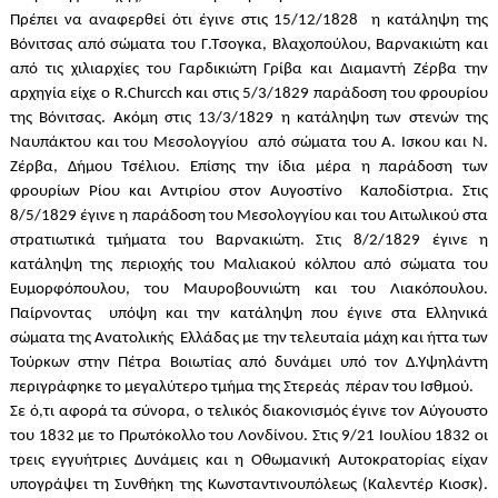
Πρέπει να αναφερθεί ότι έγινε στις 15/12/1828 η κατάληψη της
Βόνιτσας από σώματα του Γ.Τσογκα, Βλαχοπούλου, Βαρνακιώτη και
από τις χιλιαρχίες του Γαρδικιώτη Γρίβα και Διαμαντή Ζέρβα την
αρχηγία είχε ο
R
.
Churcch
και στις 5/3/1829 παράδοση του φρουρίου
της Βόνιτσας. Ακόμη στις 13/3/1829 η κατάληψη των στενών της
Ναυπάκτου και του Μεσολογγίου από σώματα του Α. Ισκου και Ν.
Ζέρβα, Δήμου Τσέλιου. Επίσης την ίδια μέρα η παράδοση των
φρουρίων Ρίου και Αντιρίου στον Αυγοστίνο Καποδίστρια. Στις
8/5/1829 έγινε η παράδοση του Μεσολογγίου και του Αιτωλικού στα
στρατιωτικά τμήματα του Βαρνακιώτη. Στις 8/2/1829 έγινε η
κατάληψη της περιοχής του Μαλιακού κόλπου από σώματα του
Ευμορφόπουλου, του Μαυροβουνιώτη και του Λιακόπουλου.
Παίρνοντας υπόψη και την κατάληψη που έγινε στα Ελληνικά
σώματα της Ανατολικής Ελλάδας με την τελευταία μάχη και ήττα των
Τούρκων στην Πέτρα Βοιωτίας από δυνάμει υπό τον Δ.Υψηλάντη
περιγράφηκε το μεγαλύτερο τμήμα της Στερεάς πέραν του Ισθμού.
Σε ό,τι αφορά τα σύνορα, ο τελικός διακονισμός έγινε τον Αύγουστο
του 1832 με το Πρωτόκολλο του Λονδίνου. Στις 9/21 Ιουλίου 1832 οι
τρεις εγγυήτριες Δυνάμεις και η Οθωμανική Αυτοκρατορίας είχαν
υπογράψει τη Συνθήκη της Kωνσταντινουπόλεως (Καλεντέρ Κιοσκ).