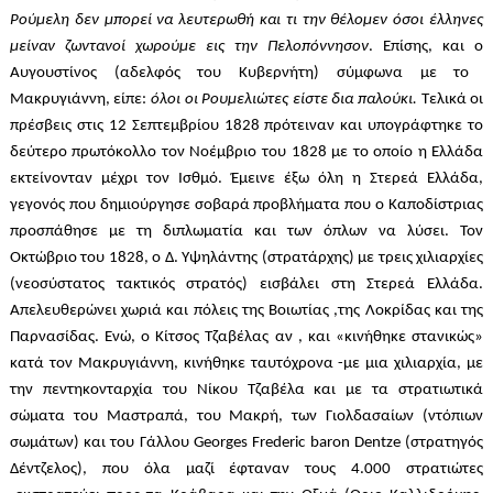
Ρούμελη δεν μπορεί να λευτερωθή και τι την θέλομεν όσοι έλληνες
μείναν ζωντανοί χωρούμε εις την Πελοπόννησον
. Επίσης, και
o
Αυγουστίνος (αδελφός του Κυβερνήτη) σύμφωνα με το
Μακρυγιάννη, είπε:
όλοι οι Ρουμελιώτες είστε δια παλούκι.
Τελικά οι
πρέσβεις στις 12 Σεπτεμβρίου 1828 πρότειναν και υπογράφτηκε το
δεύτερο πρωτόκολλο τον Νοέμβριο του 1828 με το οποίο η Ελλάδα
εκτείνονταν μέχρι τον Ισθμό. Έμεινε έξω όλη η Στερεά Ελλάδα,
γεγονός που δημιούργησε σοβαρά προβλήματα που ο Καποδίστριας
προσπάθησε με τη διπλωματία και των όπλων να λύσει. Τον
Οκτώβριο του 1828, ο Δ. Υψηλάντης (στρατάρχης) με τρεις χιλιαρχίες
(νεοσύστατος τακτικός στρατός) εισβάλει στη Στερεά Ελλάδα.
Απελευθερώνει χωριά και πόλεις της Βοιωτίας ,της Λοκρίδας και της
Παρνασίδας. Ενώ, ο Κίτσος Τζαβέλας αν , και «κινήθηκε στανικώς»
κατά τον Μακρυγιάννη, κινήθηκε ταυτόχρονα -με μια χιλιαρχία, με
την πεντηκονταρχία του Νίκου Τζαβέλα και με τα στρατιωτικά
σώματα του Μαστραπά, του Μακρή, των Γιολδασαίων (ντόπιων
σωμάτων) και του Γάλλου Georges Frederic baron Dentze (στρατηγός
Δέντζελος), που όλα μαζί έφταναν τους 4.000 στρατιώτες