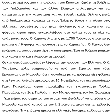
δυσαρεστημένος από την απόφαση του Κιουταχή ζητάει τη βοήθεια
των Γιολδασαίων και των άλλων Ελλήνων οπλαρχηγών για να
αντιμετωπίσει την κατάσταση και ως ένδειξη καλής θέλησης μετά
από διπλωματικά καπάκια με τους Έλληνες έδωσε την άδεια στις
ελληνικές οικογένειες που ήταν έγκλειστες στο Καρπενήσι να
φύγουν, αφού όμως εγκαταλείψουν στα σπίτια τους κι όλα τα
υπάρχοντα τους. Ο Καρανφίλ-μπεης με 1.700 Τούρκους στρατιώτες
μπαίνει στ’ Άγραφα και προχωρεί για το Καρπενήσι. Ο Ράγκος δεν
μπόρεσε να τους συγκρατήσει κι υποχώρησε. Έτσι οι Τούρκοι μπήκαν
στο Καρπενήσι και ενίσχυσαν τη φρουρά.
Οι κινήσεις όμως αυτές δεν ξέφυγαν την προσοχή των Ελλήνων. Ο Κ.
Τζαβέλας, μόλις πληροφορήθηκε από τον Στράτο, που τότε
βρισκόταν στο
Μαυρίλο
, ότι η συνοδεία με τα τρόφιμα είχε φθάσει
στη Ρεντίνα, διέταξε αμέσως, στις 16
Νοεμβρίου, τον πεντακοσίαρχο
Γιαν. Πανομάρα, αφού παραλάβει τον εκατόνταρχο Τούλια
Πανομάρα, τον Ζαχ. Γιολδάση , τον Μακρυγιάννη, τον Ιω. Φαρμάκη
“και μέρος του σώματος του στρατηγού Δενζέλου” να σπεύσει στο
Μαυρίλο
και από κοινού με τον Ι. Στράτο να χτυπήσει τις εχθρικές
ενισχύσεις. Την επόμενη ημέρα οι ελληνικές δυνάμεις έφθασαν στην