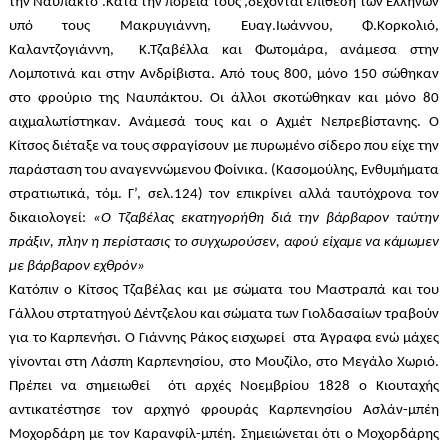
την Ναύπακτο .Κατά την πορεία τους ,δέχονται επίθεση των Ελλήνων
υπό τους Μακρυγιάννη, Ευαγ.Ιωάννου, Φ.Κορκολιό,
Καλαντζογιάννη, Κ.Τζαβέλλα και Φωτομάρα, ανάμεσα στην
Λομποτινά και στην Ανδρίβιστα. Από τους 800, μόνο 150 σώθηκαν
στο φρούριο της Ναυπάκτου. Οι άλλοι σκοτώθηκαν και μόνο 80
αιχμαλωτίστηκαν. Ανάμεσά τους και ο Αχμέτ Νεπρεβίστανης. Ο
Κίτσος διέταξε να τους σφραγίσουν με πυρωμένο σίδερο που είχε την
παράσταση του αναγεννώμενου Φοίνικα. (Κασομούλης, Ενθυμήματα
στρατιωτικά, τόμ. Γ’, σελ.124) τον επικρίνει αλλά ταυτόχρονα τον
δικαιολογεί:
«Ο Τζαβέλας εκατηγορήθη διά την βάρβαρον ταύτην
πράξιν, πλην η περίστασις το συγχωρούσεν, αφού είχαμε να κάμωμεν
με βάρβαρον εχθρόν»
Κατόπιν ο Κίτσος Τζαβέλας και με σώματα του Μαστραπά και του
Γάλλου στρτατηγού Δέντζελου και σώματα των Γιολδασαίων τραβούν
για το Καρπενήσι. Ο Γιάννης Ράκος εισχωρεί
στα Άγραφα ενώ μάχες
γίνονται στη Λάσπη Καρπενησίου, στο Μουζίλο, στο Μεγάλο Χωριό.
Πρέπει να σημειωθεί
ότι αρχές Νοεμβρίου 1828 ο Κιουταχής
αντικατέστησε τον αρχηγό φρουράς Καρπενησίου Ασλάν-μπέη
Μοχορδάρη με τον Καρανφίλ-μπέη. Σημειώνεται ότι ο Μοχορδάρης