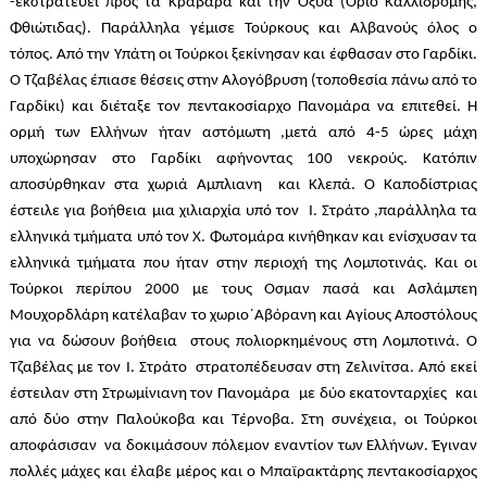
-εκστρατεύει προς τα Κράβαρα και την Οξυά (Οριο Καλλιδρόμης,
Φθιώτιδας). Παράλληλα γέμισε Τούρκους και Αλβανούς όλος ο
τόπος. Από την Υπάτη οι Τούρκοι ξεκίνησαν και έφθασαν στο Γαρδίκι.
Ο Τζαβέλας έπιασε θέσεις στην Αλογόβρυση (τοποθεσία πάνω από το
Γαρδίκι) και διέταξε τον πεντακοσίαρχο Πανομάρα να επιτεθεί. Η
ορμή των Ελλήνων ήταν αστόμωτη ,μετά από 4-5 ώρες μάχη
υποχώρησαν στο Γαρδίκι αφήνοντας 100 νεκρούς. Κατόπιν
αποσύρθηκαν στα χωριά Αμπλιανη και Κλεπά. Ο Καποδίστριας
έστειλε για βοήθεια μια χιλιαρχία υπό τον Ι. Στράτο ,παράλληλα τα
ελληνικά τμήματα υπό τον Χ. Φωτομάρα κινήθηκαν και ενίσχυσαν τα
ελληνικά τμήματα που ήταν στην περιοχή της Λομποτινάς. Και οι
Τούρκοι περίπου 2000 με τους Οσμαν πασά και Ασλάμπεη
Μουχορδλάρη κατέλαβαν το χωριο΄Αβόρανη και Αγίους Αποστόλους
για να δώσουν βοήθεια στους πολιορκημένους στη Λομποτινά. Ο
Τζαβέλας με τον Ι. Στράτο στρατοπέδευσαν στη Ζελινίτσα. Από εκεί
έστειλαν στη Στρωμίνιανη τον Πανομάρα με δύο εκατονταρχίες και
από δύο στην Παλούκοβα και Τέρνοβα. Στη συνέχεια, οι Τούρκοι
αποφάσισαν να δοκιμάσουν πόλεμον εναντίον των Ελλήνων. Έγιναν
πολλές μάχες και έλαβε μέρος και ο Μπαϊρακτάρης πεντακοσίαρχος