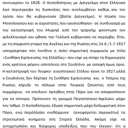
Ιανουαρίου το 1828. Ο Καποδίστριας με Διάγγελμα στον Ελληνικό
λαό περιέγραψε τις δυσκολίες που αναλαμβάνει καθώς και τον
τρόπο που θα κυβερνούσε (βλέπε Διάγγελμα). Η πτώση του
Μεσολογγίου και οι αγριότητες που ακολούθησαν σε συνδυασμό με
την καταστροφή του Μωρηά από τον Ιμπραήμ φούντωσε τον
φιλελληνισμό και ώθησε την Γαλλική κυβέρνηση να παρέμβει. Έτσι,
με τη σύμφωνη γνώμη της Αγγλίας και της Ρωσίας στις 24.6./1.7.1827
υπογράφτηκε στο Λονδίνο η πολύ σημαντική συμφωνία με τίτλο
«Συνθήκη Ειρήνευσης της Ελλάδας» που είχε ως στόχο τη δημιουργία
ενός κράτους φόρου υποτελούς στο Σουλτάνο με ασαφή όμως όρια.
Η καταστροφή του Τουρκο- αιγυπτιακού Στόλου έγινε το 1827,αλλά
ο Σουλτάνος δεν δέχτηκε τη Συνθήκη Ειρήνευσης και ο Τσάρος της
Ρωσίας κήρυξε το πόλεμο στην Τουρκία ζητώντας από τους
συμμάχους να στείλουν πρέσβεις στην Πόρο για να αποφασίσουν
για τα σύνορα. Πρότειναν τη γραμμή Παγασητικού-Αχελώου μέχρι
τον Ισθμό. Ο Καποδίστριας έδωσε σημαντική μάχη διπλωματική στον
Πόρο, ενώ παράλληλα ενεθάρρυνε (αναφέρεται παρακάτω) τα
στρατιωτικά κινήματα στη Στερεά Ελλάδα. Ακόμη είχε να
αντιμετωπίσει και διάφορες υποδείξεις που του έλεγαν:
ότι η