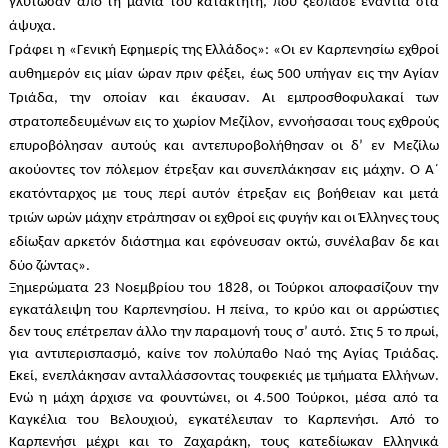
γλύτωσαν από τη μανία του κατακτητή, που ξέσπασε ενάντια στα
άψυχα.
Γράφει η «Γενική Εφημερίς της Ελλάδος»: «Οι εν Καρπενησίω εχθροί
αυθημερόν εις μίαν ώραν πριν φέξει, έως 500 υπήγαν εις την Αγίαν
Τριάδα, την οποίαν και έκαυσαν. Αι εμπροσθοφυλακαί των
στρατοπεδευμένων εις το χωρίον Μεζίλον, εννοήσασαι τους εχθρούς
επυροβόλησαν αυτούς και αντεπυροβολήθησαν οι δ’ εν Μεζίλω
ακούοντες τον πόλεμον έτρεξαν και συνεπλάκησαν εις μάχην. Ο Α΄
εκατόνταρχος με τους περί αυτόν έτρεξαν εις βοήθειαν και μετά
τριών ωρών μάχην ετράπησαν οι εχθροί εις φυγήν και οι Έλληνες τους
εδίωξαν αρκετόν διάστημα και εφόνευσαν οκτώ, συνέλαβαν δε και
δύο ζώντας».
Ξημερώματα 23 Νοεμβρίου του 1828, οι Τούρκοι αποφασίζουν την
εγκατάλειψη του Καρπενησίου. Η πείνα, το κρύο και οι αρρώστιες
δεν τους επέτρεπαν άλλο την παραμονή τους σ’ αυτό. Στις 5 το πρωί,
για αντιπερισπασμό, καίνε τον πολύπαθο Ναό της Αγίας Τριάδας.
Εκεί, ενεπλάκησαν ανταλλάσσοντας τουφεκιές με τμήματα Ελλήνων.
Ενώ η μάχη άρχισε να φουντώνει, οι 4.500 Τούρκοι, μέσα από τα
Καγκέλια του Βελουχιού, εγκατέλειπαν το Καρπενήσι. Από το
Καρπενήσι μέχρι και το Ζαχαράκη, τους κατεδίωκαν Ελληνικά