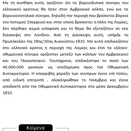
Με τη συνθήκη αυτή, οριζόταν ότι τα βορειοδυτικά σύνορα του
ελληνικού κράτους θα ήταν στον Αμβρακικό κόλπο, ενώ για τα
βορειοανατολικά σύνορα, δηλαδή την περιοχή που βρίσκεται βόρεια
του ποταμού Σπερχειού και στην οποία βρίσκεται η πόλη της Λαμίας,
δεν πάρθηκε καμιά απόφαση και το θέμα θα εξεταζόταν σε νέα
διάσκεψη στο Λονδίνο. Από τη Διάσκεψη αυτή, υπήρξε το
Πρωτόκολλο της 18ης/30ης Aυγούστου 1832. Με αυτό επιδικαζόταν
στο ελληνικό κράτος η περιοχή της Λαμίας και έτσι τα ελληνο-
οθωμανικά σύνορα ορίζονταν μεταξύ των κόλπων του Αμβρακικού
και του Παγασητικού. Ταυτόχρονα, επιδικάστηκε το ποσό των
40.000.000 γροσιών ως αποζημίωση προς την Οθωμανική
Αυτοκρατορία. Η επακριβής χάραξη των συνόρων έγινε επί τόπου,
από ειδική επιτροπή , ολοκληρώθηκε το Νοέμβριο και έγινε
αποδεκτή από την Οθωμανική Αυτοκρατορία στα μέσα Δεκεμβρίου
1832.
Κείμενα