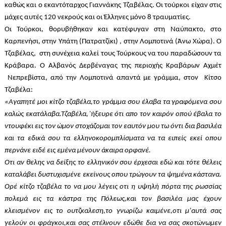
καθώς και ο εκαντόταρχος Γιαννάκης Τζαβέλας. Οι τούρκοι είχαν στις
μάχες αυτές 120 νεκρούς και οι Έλληνες μόνο 8 τραυματίες.
Οι Τούρκοι, θορυβήθηκαν και κατέφυγαν στη Ναύπακτο, στο
Καρπενήσι, στην Υπάτη (Πατρατζίκι) , στην Λομποτινά (Άνω Χώρα). Ο
Τζαβέλας, στη συνέχεια καλεί τους Τούρκους να του παραδώσουν τα
Κράβαρα. Ο Αλβανός Δερβέναγας της περιοχής Κραβάρων Αχμέτ
Νεπρεβίστα, από την Λομποτινά απαντά με γράμμα, στον Κίτσο
Τζαβέλα:
«Αγαπητέ μοι κίτζο τζαβέλα,το γράμμα σου έλαβα τα γραφόμενα σου
καλώς εκατάλαβα.Τζαβέλα,΄ήξευρε ότι απο τον καιρόν οπού έβαλα το
ντουφέκι εις τον ώμον στοχάζομαι τον εαυτόν μου τω όντι δια βασιλέα
και τα εδικά σου τα ελληνοκορομπλίσματα να τα ειπείς εκεί οπου
περνάνε ειδέ εις εμένα μένουν άκαιρα ορφανέ.
Οτι αν θελης να δείξης το ελληνικόν σου έρχεσαι εδώ και τότε θέλεις
καταλάβει δυστυχισμένε εκείνους οπου τρώγουν τα ψημένα κάστανα.
Ορέ κίτζο τζαβέλα το να μου λέγεις οτι η υψηλή πόρτα της ρωσσίας
πολεμά εις τα κάστρα της Πόλεως,και τον βασιλέα μας έχουν
κλεισμένον εις το ουτζκαλεση,το γνωρίζω καιμένε,οτι μ’αυτά σας
γελούν οι φράγκοι,και σας στέλνουν εδώθε δια να σας σκοτώνωμεν