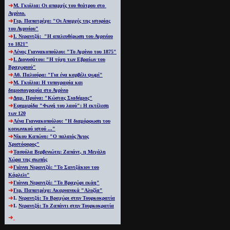
Μ. Γκιόλια: Οι απαρχές του θεάτρου στο
Αγρίνιο.
Γερ. Παπατρέχα: "Oι Απαρχές της ιστορίας
του Αγρινίου"
Ι. Νεραντζή: "Η απελευθέρωση του Αγρινίου
το 1821"
Λένας Γιαννακοπούλου: "Το Αγρίνιο του 1875"
Ι. Διονυσάτου: "Η τύχη των Εβραίων του
Βραχωριού"
Αθ. Παλιούρα: "Για ένα καρβέλι ψωμί"
Μ. Γκιόλια: Η τυπογραφία και
δημοσιογραφία στο Αγρίνιο
Δημ. Πριόνα: "Κώστας Σιαδήμας"
Εφημερίδα "Φωνή του λαού": Η εκτέλεση
των 120
Λένα Γιαννακοπούλου: "Η διαμόρφωση του
κοινωνικού ιστού ..."
Νίκου Καπώνη: "Ο παλαιός Άγιος
Χριστόφορος"
Τασούλα Βερβενιώτη: Ζαπάντ, η Μεγάλη
Χώρα της σιωπής
Γιάννη Νεραντζή: "Το Σαντζάκιον του
Κάρλελι"
Γιάννη Νεραντζή: "Το Βραχώρι εκάη"
Γερ. Παπατρέχα: Ακαρνανικά "Αλυζία"
Ι.
Νεραντζή: Το Βραχώρι στην Τουρκοκρατία
Ι.
Νεραντζή: Το Ζαπάντι στην Τουρκοκρατία