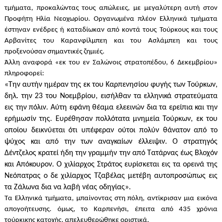
τμήματα, προκαλώντας τους απώλειες, με μεγαλύτερη αυτή στον
Προφήτη Ηλία Νεοχωρίου. Οργανωμένα πλέον Ελληνικά τμήματα
έστηναν ενέδρες ή καταδίωκαν από κοντά τους Τούρκους και τους
Αρβανίτες του Καρανφίλμπεη και του Ασλάμπεη και τους
προξενούσαν σημαντικές ζημιές.
Άλλη αναφορά «εκ του εν Σαλώνοις στρατοπέδου, 6 Δεκεμβρίου»
πληροφορεί:
«Την αυτήν ημέραν της εκ του Καρπενησίου φυγής των Τούρκων,
δηλ. την 23 του Νοεμβρίου, εισήλθαν τα ελληνικά στρατεύματα
εις την πόλιν. Αύτη εφάνη θέαμα ελεεινών δια τα ερείπια και την
ερήμωσίν της. Ευρέθησαν πολλότατα μνημεία Τούρκων, εκ του
οποίου δεικνύεται ότι υπέφεραν ούτοι πολύν θάνατον από το
ψύχος και από την των αναγκαίων έλλειψιν. Ο στρατηγός
Δέντζελος κρατεί ήδη την γραμμήν την από Τατάρνας έως Βλοχόν
και Απόκουρον. Ο χιλίαρχος Στράτος ευρίσκεται εις τα ορεινά της
Νεόπατρας ο δε χιλίαρχος Τζαβέλας μετέβη αυτοπροσώπως εις
τα Ζάλωνα δια να λαβή νέας οδηγίας».
Τα Ελληνικά τμήματα, μπαίνοντας στη πόλη, αντίκρισαν μια εικόνα
απογοήτευσης. όμως, το Καρπενήσι, έπειτα από 435 χρόνια
τούρκικης κατοχής, απελευθερώθηκε οριστικά.