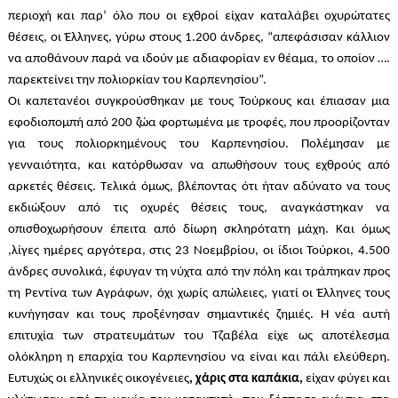
περιοχή και παρ’ όλο που οι εχθροί είχαν καταλάβει οχυρώτατες
θέσεις, οι Έλληνες, γύρω στους 1.200 άνδρες, “απεφάσισαν κάλλιον
να αποθάνουν παρά να ιδούν με αδιαφορίαν εν θέαμα, το οποίον ….
παρεκτείνει την πολιορκίαν του Καρπενησίου”.
Οι καπετανέοι συγκρούσθηκαν με τους Τούρκους και έπιασαν μια
εφοδιοπομπή από 200 ζώα φορτωμένα με τροφές, που προορίζονταν
για τους πολιορκημένους του Καρπενησίου. Πολέμησαν με
γενναιότητα, και κατόρθωσαν να απωθήσουν τους εχθρούς από
αρκετές θέσεις. Τελικά όμως, βλέποντας ότι ήταν αδύνατο να τους
εκδιώξουν από τις οχυρές θέσεις τους, αναγκάστηκαν να
οπισθοχωρήσουν έπειτα από δίωρη σκληρότατη μάχη. Και όμως
,λίγες ημέρες αργότερα, στις 23 Νοεμβρίου, οι ίδιοι Τούρκοι, 4.500
άνδρες συνολικά, έφυγαν τη νύχτα από την πόλη και τράπηκαν προς
τη Ρεντίνα των Αγράφων, όχι χωρίς απώλειες, γιατί οι Έλληνες τους
κυνήγησαν και τους προξένησαν σημαντικές ζημιές. Η νέα αυτή
επιτυχία των στρατευμάτων του Τζαβέλα είχε ως αποτέλεσμα
ολόκληρη η επαρχία του Καρπενησίου να είναι και πάλι ελεύθερη.
Ευτυχώς οι ελληνικές οικογένειες
, χάρις στα καπάκια,
είχαν φύγει και