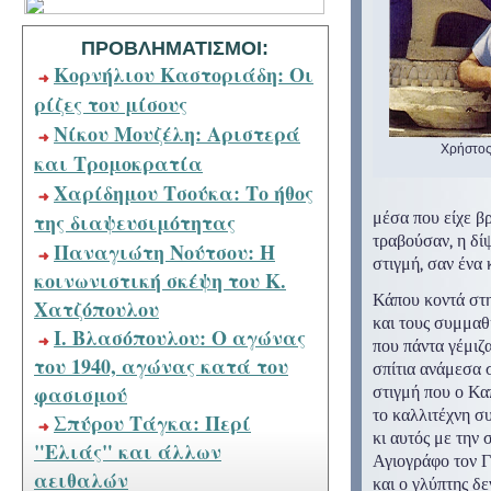
ΠΡΟΒΛΗΜΑΤΙΣΜΟΙ:
Κορνήλιου Καστοριάδη: Οι
ρίζες του μίσους
Νίκου Μουζέλη: Αριστερά
Χρήστο
και Τρομοκρατία
Χαρίδημου Τσούκα: Το ήθος
της διαψευσιμότητας
μέσα που είχε β
τραβούσαν, η δίψ
Παναγιώτη Νούτσου: Η
στιγμή, σαν ένα 
κοινωνιστική σκέψη του Κ.
Κάπου κοντά στη
Χατζόπουλου
και τους συμμαθ
Ι. Βλασόπουλου: Ο αγώνας
που πάντα γέμιζα
του 1940, αγώνας κατά του
σπίτια ανάμεσα σ
φασισμού
στιγμή που ο Κα
το καλλιτέχνη σ
Σπύρου Τάγκα: Περί
κι αυτός με την 
"Ελιάς" και άλλων
Αγιογράφο τον Γ
αειθαλών
και ο γλύπτης δ