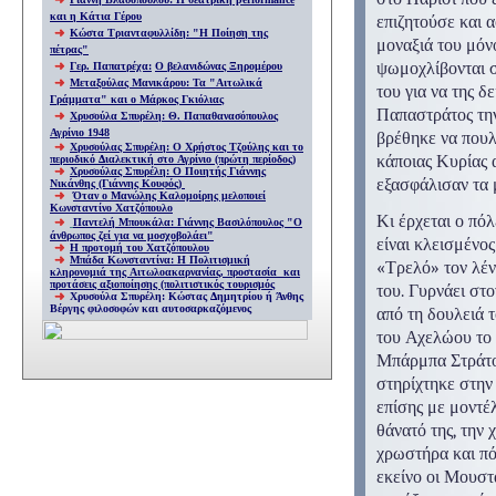
και η Κάτια Γέρου
επιζητούσε και 
Κώστα Τριανταφυλλίδη: "Η Ποίηση της
μοναξιά του μόνο
πέτρας"
ψωμοχλίβονται σ
Γερ. Παπατρέχα:
Ο βελανιδώνας Ξηρομέρου
Μεταξούλας Μανικάρου: Τα "Αιτωλικά
του για να της δ
Γράμματα" και ο Μάρκος Γκιόλιας
Παπαστράτος την
Χρυσούλα Σπυρέλη: Θ. Παπαθανασόπουλος
Αγρίνιο 1948
βρέθηκε να πουλά
Χρυσούλας Σπυρέλη: Ο Χρήστος Τζούλης και το
κάποιας Κυρίας 
περιοδικό Διαλεκτική στο Αγρίνιο (πρώτη περίοδος)
Χρυσούλας Σπυρέλη: Ο Ποιητής Γιάννης
εξασφάλισαν τα 
Νικάνθης (Γιάννης Κουφός)
Όταν ο Μανώλης Καλομοίρης μελοποιεί
Κωνσταντίνο Χατζόπουλο
Κι έρχεται ο πό
Παντελή Μπουκάλα: Γιάννης Βασιλόπουλος "Ο
άνθρωπος ζεί για να μοσχοβολάει"
είναι κλεισμένος
Η προτομή του Χατζόπουλου
Μπάδα Κωνσταντίνα: Η Πολιτισμική
«
Τρελό
» τον λέ
κληρονομιά της Αιτωλοακαρνανίας, προστασία και
προτάσεις αξιοποίησης (πολιτιστικός τουρισμός
του. Γυρνάει στ
Χρυσούλα Σπυρέλη: Κώστας Δημητρίου ή Άνθης
Βέργης φιλοσοφών και αυτοσαρκαζόμενος
από τη δουλειά 
του Αχελώου το 
Μπάρμπα Στράτο 
στηρίχτηκε στην
επίσης με μοντέ
θάνατό της, την 
χρωστήρα και πό
εκείνο οι Μουστ