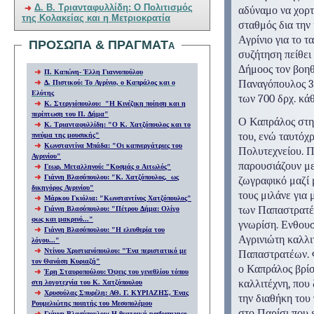
Δ. Β. Τριανταφυλλίδη: Ο Πολιτισμός
αδύναμο να χορτ
της Κολακείας και η Μετριοκρατία
σταθμός δια την
Αγρίνιο για το τ
ΠΡΟΣΩΠΑ & ΠΡΑΓΜΑΤα
συζήτηση πείθει
Δήμοος τον βοηθ
Π. Καπώνη- Έλλη Γιαννοπούλου
Παναγόπουλος 3.
Δ. Πιστικού: Το Αγρίνιο, ο Καπράλος και ο
Ελύτης
των 700 δρχ. κά
Κ. Στεργιόπουλου
:
"Η Κινέζικη ποίηση και η
περίπτωση του Π. Δήμα
"
Ο Καπράλος στην
Κ. Τριανταφυλλίδη
: "
Ο Κ. Χατζόπουλος και το
του, ενώ ταυτόχ
πνεύμα της μουσικής"
Κωνσταντίνα Μπάδα
:
"Οι καπνεργάτριες του
Πολυτεχνείου. Π
Αγρινίου
"
παρουσιάζουν με
Γεωρ. Μεταλληνού: "Κοσμάς ο Αιτωλός"
Γιάννη Βλασόπουλου:
"
Κ. Χατζόπουλος, ως
ζωγραφικό μαζί μ
δικηγόρος Αγρινίου
"
τους μιλάνε για
Μάρκου Γκιόλια
:
"Κωνσταντίνος Χατζόπουλος"
των Παπαστρατέω
Γιάννη Βλασόπουλου: "Πέτρου Δήμα: Ολίγο
φως και μακρινό..."
γνωρίση. Ενθουσι
Γιάννη Βλασόπουλου: "
Η ελευθερία του
Αγρινιώτη καλλι
λόγου
..."
Ντίνου Χριστιανόπουλου: "Ένα περιστατικό με
Παπαστρατέων. Φ
τον Θανάση Κυριαζή"
ο Καπράλος βρίσ
Έρη Σταυροπούλου: Όψεις του γενεθλίου τόπου
καλλιτέχνη, που
στη λογοτεχνία του Κ. Χατζόπουλου
Χρυσούλας Σπυρέλη: ΑΘ. Γ. ΚΥΡΙΑΖΗΣ, Ένας
την διαθήκη του
Ρουμελιώτης ποιητής του Μεσοπολέμου
στο Παρίσι που ε
Γιάννη Βλασόπουλου: Η θεατρική performance