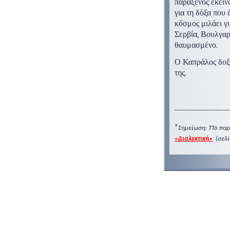
παράξενος εκείν
για τη δόξα που 
κόσμος μιλάει γι
Σερβία, Βουλγαρ
θαυμασμένο.
Ο Καπράλος δοξά
της.
_______________
*
Σημείωση:
Τ
Το παρ
«Διαλεκτική»
(σελί