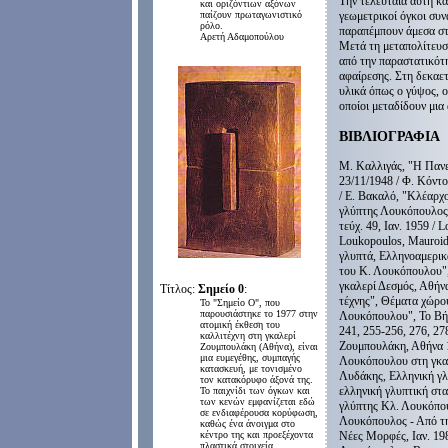
Την τελευταία αυτή κα
και οριζόντιων αξόνων
γεωμετρικοί όγκοι συν
παίζουν πρωταγωνιστικό
ρόλο.
παραπέμπουν άμεσα στ
Αρετή Αδαμοπούλου
Μετά τη μεταπολίτευση
από την παραστατικότη
αφαίρεσης. Στη δεκαετ
υλικά όπως ο γύψος, ο
οποίοι μεταδίδουν μια
ΒΙΒΛΙΟΓΡΑΦΙΑ
Μ. Καλλιγάς, "Η Πανελ
23/11/1948 / Φ. Κόντο
/ Ε. Βακαλό, "Κλέαρχο
γλύπτης Λουκόπουλος 
τεύχ. 49, Ιαν. 1959 / 
Loukopoulos, Mauroid
γλυπτά, Ελληνοαμερικ
του Κ. Λουκόπουλου",
γκαλερί Δεσμός, Αθήνα
Τίτλος:
Σημείο 0
:
τέχνης", Θέματα χώρου
Το "Σημείο Ο", που
παρουσιάστηκε το 1977 στην
Λουκόπουλου", Το Βήμα
ατομική έκθεση του
241, 255-256, 276, 278
καλλιτέχνη στη γκαλερί
Ζουμπουλάκη, Αθήνα 1
Ζουμπουλάκη (Αθήνα), είναι
μια ευμεγέθης, συμπαγής
Λουκόπουλου στη γκαλ
κατασκευή, με τονισμένο
Λυδάκης, Ελληνική γλ
τον κατακόρυφο άξονά της.
ελληνική γλυπτική στα
Το παιχνίδι των όγκων και
των κενών εμφανίζεται εδώ
γλύπτης Κλ. Λουκόπουλ
σε ενδιαφέρουσα κορύφωση,
Λουκόπουλος - Από την
καθώς ένα άνοιγμα στο
Νέες Μορφές, Ιαν. 198
κέντρο της και προεξέχοντα
πλαστικά στοιχεία