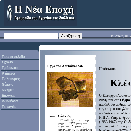
Κυριακή, 01.
Πρώτη σελίδα
Σχόλια
Έργα του Λουκόπουλου
Πρόσωπα
Πρόσωπα:
Κείμενα
Κλέ
Πολιτισμός
Θέματα
Μνήμες
Ο Κλέαρχος Λουκόπου
Εικόνες
γεννήθηκε στο
Θέρμο 
Αξιοθέατα
παράλληλα μαθήματα θ
Γειτονιές
εργαστήριο του γλύπτ
ουσιαστικά τα ταξίδια
Τίτλος:
Σύνθεση
Η.Π.Α. Υπήρξε δραστή
Η "Σύνθεση" ανήκει στην
(1960-1967), της Ομάδ
μέχρι το 1972 φάση του
οποίας μάλιστα υπήρξ
έργου του. Συμπαγείς
μεταλλικοί όγκοι δομούνται
Καλλιτεχνών (1976). Π