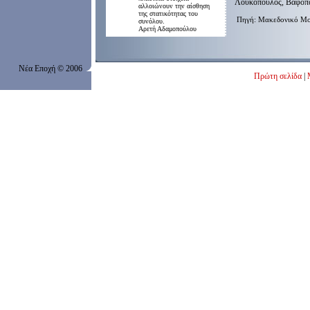
Λουκόπουλος, Βαφοπού
αλλοιώνουν την αίσθηση
της στατικότητας του
Πηγή: Μακεδονικό Μου
συνόλου.
Αρετή Αδαμοπούλου
Νέα Εποχή
© 200
6
Πρώτη σελίδα
|