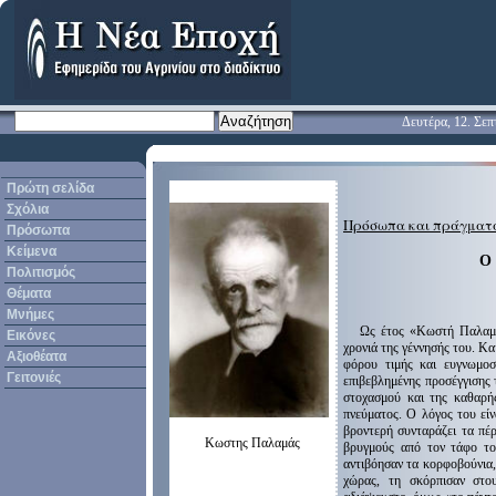
Δευτέρα, 12. Σεπ
Πρώτη σελίδα
Σχόλια
Πρόσωπα και πράγματα (
Πρόσωπα
Κείμενα
Ο 
Πολιτισμός
Θέματα
Μνήμες
Ως έτος «Κωστή Παλαμά
Εικόνες
χρονιά της γέννησής του. Κα
Αξιοθέατα
φόρου τιμής και ευγνωμοσ
Γειτονιές
επιβεβλημένης προσέγγισης 
στοχασμού και της καθαρή
πνεύματος. Ο λόγος του εί
βροντερή συνταράζει τα πέρ
Κωστης Παλαμάς
βρυγμούς από τον τάφο το
αντιβόησαν τα κορφοβούνια,
χώρας, τη σκόρπισαν στο