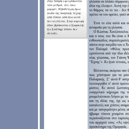
στην ποίηση εφευρίσκονται
γλώσσα να πλάσει σύμφωνα με
νέοι ρυθμοί, νέες ίσως
ιδέα της έλειψε». Αυτή τη
μορφές. Η βαθύτερη όμως
το θάρρος να το πει - δεν θ
ουσία της ποιητικής τέχνης
πρέπει να του αρέσει, γιατί 
από τίποτε από όλα αυτά
δεν αγγίζεται. Στην κορυφή
Έτσι το είπε απλά και 
όπου βρίσκονται ο Σοφοκλής
ανταρσία για τη γλώσσα.
ή ο Σαίξπηρ τίποτε δεν
Ο Κώστας Χατζόπουλος σ’
άλλαξε.
και ο νους του θα είναι ο 
ενθουσιώδεις συμπολεμιστές
πάντα στην πατρίδα του ο Χ
τον Παλαμά: «Φίλος πρεσ
εμπνέονται από την ίδια ιδ
νέας γλώσσας, τον Γιάννη 
‘Τέχνης’». Κι ήταν τέτοιος, 
Βλέποντας σκόρπια σαν ξ
πως χτίστηκαν για να μπου
Παλαμικής. Σ’ αυτά θ’ αστρ
λειτουργηθεί σ’ αυτά πρώτο 
μύστες. Κι αυτοί ζωνταν
ευαγγελικό κήρυγμα της ν
ρουμελιώτικου Λόγου με τα 
και τη ιδέας της, όχι ως 
καταλυτές και χτίστες αναμ
και με ασυγκράτητο μένος α
ήβραμε τίποτα χτισμένο 
περισυνάζονται στο ταμπού
του αρχηγού τους: «Ας υψώσ
προσκύνημα της Ομορφιάς…»