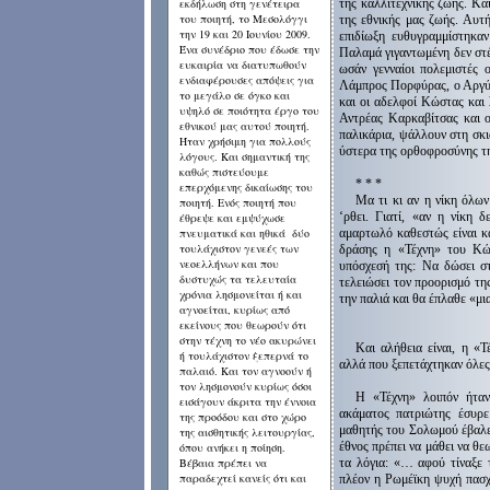
εκδήλωση στη γενέτειρα
της καλλιτεχνικής ζωής. Κα
του ποιητή, το Μεσολόγγι
της εθνικής μας ζωής. Αυτή
την 19 και 20 Ιουνίου 2009.
επιδίωξη ευθυγραμμίστηκαν
Ένα συνέδριο που έδωσε την
Παλαμά γιγαντωμένη δεν στ
ευκαιρία να διατυπωθούν
ωσάν γενναίοι πολεμιστές 
ενδιαφέρουσες απόψεις για
Λάμπρος Πορφύρας, ο Αργύ
το μεγάλο σε όγκο και
και οι αδελφοί Κώστας και
υψηλό σε ποιότητα έργο του
Αντρέας Καρκαβίτσας και ο
εθνικού μας αυτού ποιητή.
παλικάρια, ψάλλουν στη σκ
Ήταν χρήσιμη για πολλούς
ύστερα της ορθοφροσύνης τη
λόγους. Και σημαντική της
καθώς πιστεύουμε
* * *
επερχόμενης δικαίωσης του
Μα τι κι αν η νίκη όλω
ποιητή. Ενός ποιητή που
‘ρθει. Γιατί, «αν η νίκη 
έθρεψε και εμψύχωσε
πνευματικά και ηθικά δύο
αμαρτωλό καθεστώς είναι κ
τουλάχιστον γενεές των
δράσης η «Τέχνη» του Κώ
νεοελλήνων και που
υπόσχεσή της: Να δώσει στ
δυστυχώς τα τελευταία
τελειώσει τον προορισμό τη
χρόνια λησμονείται ή και
την παλιά και θα έπλαθε «μι
αγνοείται, κυρίως από
εκείνους που θεωρούν ότι
στην τέχνη το νέο ακυρώνει
Και αλήθεια είναι, η «
ή τουλάχιστον ξεπερνά το
αλλά που ξεπετάχτηκαν όλες
παλαιό. Και τον αγνοούν ή
τον λησμονούν κυρίως όσοι
Η «Τέχνη» λοιπόν ήτα
εισάγουν άκριτα την έννοια
ακάματος πατριώτης έσυρε
της προόδου και στο χώρο
μαθητής του Σολωμού έβαλε
της αισθητικής λειτουργίας,
έθνος πρέπει να μάθει να θεω
όπου ανήκει η ποίηση.
Βέβαια πρέπει να
τα λόγια: «… αφού τίναξε 
παραδεχτεί κανείς ότι και
πλέον η Ρωμέϊκη ψυχή πασχί