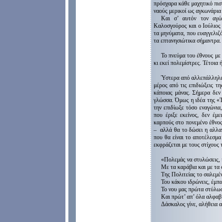
πρόσχαρα κάθε μαχητικό πισ
ναούς μερικοί ως αγκωνάρια
Και σ’ αυτόν τον αγ
Καλοσγούρος και ο Ιούλιος
τα μηνύματα, που ευαγγελιζ
τα επτανησιώτικα σήμαντρα.
Το πνεύμα του έθνους με
κι εκεί πολεμίστρες. Τέτοι
Ύστερα από αλλεπάλληλες
μέρος από τις επιδιώξεις τ
κάποιας μάνας. Σήμερα δεν 
γλώσσα. Όμως η ιδέα της «
την επιδίωξε τόσο εναγώνια
που έριξε εκείνος, δεν έμ
καρπούς στο πονεμένο έθνος
–
αλλά θα το δώσει η αλλαγ
που θα είναι το αποτέλεσμα
εκφράζεται με τους στίχους 
«Πολεμάς να στυλώσεις, 
Με τα καράβια και με τα
Της Πολιτείας το σαλεμέν
Του κάκου ιδρώνεις, έμπα
Το νου μας πρώτα στύλωσε
Και πρώτ’ απ’ όλα αλφαβ
Δάσκαλος γίνε, αλήθεια α