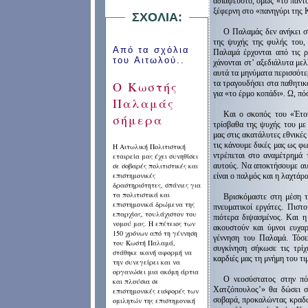
αδιάψευστο, όμως «το πάντο
ξέφερνη στο «πανηγύρι της
ΣΧΟΛΙΑ
:
Ο Παλαμάς δεν ανήκει στ
της ψυχής της φυλής του,
Από τα σχόλια
Παλαμά έρχονται από τις ρ
του Αιτωλού..
χάνονται στ’ αξεδιάλυτα με
αυτά τα μηνύματα περισσότ
τα τραγουδήσει στα παθητικ
Ο Κωστής
για «το έρμο κοπάδι». Ω, πό
Παλαμάς
Και ο σκοπός του «Έτου
σήμερα
τρίσβαθα της ψυχής του με
μας στις ακατάλυτες εθνικές 
τις κάνουμε δικές μας ως φω
Η Αιτωλική Πολιτιστική
ντρέπεται στο αναμέτρημά 
εταιρεία
μας έχει συνηθίσει
σε σοβαρές πολιτιστικές και
αυτούς. Να αποκτήσουμε αυ
επιστημονικές
είναι ο παλμός και η λαχτά
δραστηριότητες, σπάνιες για
τα πολιτιστικά και
Βρισκόμαστε στη μέση τη
επιστημονικά δρώμενα της
πνευματικοί εργάτες. Πιστο
επαρχίας, τουλάχιστον του
πιότερα διψασμένος. Και η
νομού μας. Η επέτειος των
ακουστούν και ύμνοι ευχα
150 χρόνων από τη γέννηση
γέννηση του Παλαμά. Τόσε
του Κωστή Παλαμά,
συγκίνηση σήκωσε τις τρί
στάθηκε ικανή αφορμή να
καρδιές μας τη μνήμη του τ
την συνεγείρει και να
οργανώσει μια ακόμη άρτια
Ο νεοσύστατος στην πό
και πλούσια σε
Χατζόπουλος’» θα δώσει στ
επιστημονικές εισφορές των
σοβαρά, προκαλώντας κραδα
ομιλητών της επιστημονική