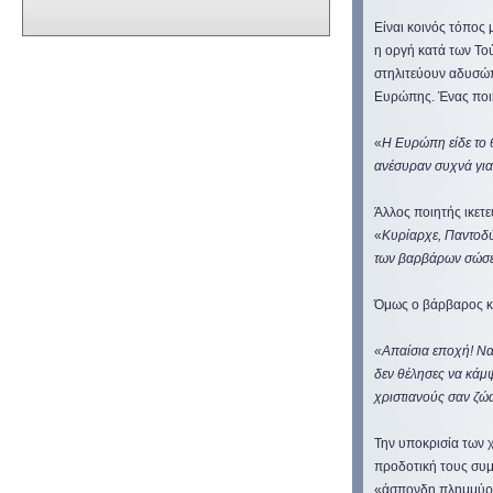
Είναι κοινός τόπος 
η οργή κατά των Το
στηλιτεύουν αδυσώπ
Ευρώπης. Ένας ποιη
«
Η Ευρώπη είδε το 
ανέσυραν συχνά για
Άλλος ποιητής ικετε
«
Κυρίαρχε, Παντοδύν
των βαρβάρων σώσε,
Όμως ο βάρβαρος κυ
«Απαίσια εποχή! Να 
δεν θέλησες να κάμψ
χριστιανούς σαν ζώα
Την υποκρισία των 
προδοτική τους συμ
«άσπονδη πλημμύρα