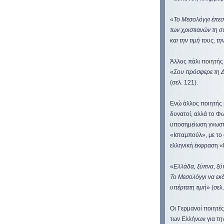
«
Το Μεσολόγγι έπεσ
των χριστιανών τη σ
και την τιμή τους, τ
Άλλος πάλι ποιητής
«
Σου πρόσφερε τη Δ
(σελ. 121).
Ενώ άλλος ποιητής 
δυνατοί, αλλά το Φ
υποσημείωση γνωστο
«Ισταμπούλ», με το
ελληνική έκφραση «Ε
«
Ελλάδα, ξύπνα, ξύπ
Το Μεσολόγγι να εκδι
υπέρτατη τιμή
» (σελ
Οι Γερμανοί ποιητέ
των Ελλήνων για τη