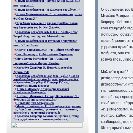
Γιάννη Βλασόπουλου: "Πέτρου Δήμα: Ολίγο φως
και μακρινό..."
Οι συγγραφείς του 
Γιάννη Βλασόπουλου: "
Η ελευθερία του λόγου
..."
Ντίνου Χριστιανόπουλου: "Ένα περιστατικό με τον
Μεγάλου Ξεσηκωμού 
Θανάση Κυριαζή"
διαμορφωθεί από το
Έρη Σταυροπούλου: Όψεις του γενεθλίου τόπου
στη λογοτεχνία του Κ. Χατζόπουλου
είναι καθηγητής γε
Χρυσούλας Σπυρέλη: ΑΘ. Γ. ΚΥΡΙΑΖΗΣ, Ένας
ποιημάτων, συγκέντ
Ρουμελιώτης ποιητής του Μεσοπολέμου
πρωτοδημοσιευτεί, 
Γιάννη Βλασόπουλου: Η θεατρική performance
και η Κάτια Γέρου
γερμανικό πρωτότυπ
Κώστα Τριανταφυλλίδη: "Η Ποίηση της πέτρας"
ποιήματα, όσο και μ
Γερ. Παπατρέχα:
Ο βελανιδώνας Ξηρομέρου
Μεταξούλας Μανικάρου: Τα "Αιτωλικά
έρευνα της εθνικής 
Γράμματα" και ο Μάρκος Γκιόλιας
Χρυσούλα Σπυρέλη: Θ. Παπαθανασόπουλος
Μολονότι η απόδοση 
Αγρίνιο 1948
Χρυσούλας Σπυρέλη: Ο Χρήστος Τζούλης και το
μετάφρασης δεν αντέ
περιοδικό Διαλεκτική στο Αγρίνιο (πρώτη περίοδος)
Χρυσούλας Σπυρέλη: Ο Ποιητής Γιάννης
μεταφραστών να απο
Νικάνθης (Γιάννης Κουφός)
Όταν ο Μανώλης Καλομοίρης μελοποιεί
έχει παρουσιάσει μέ
Κωνσταντίνο Χατζόπουλο
Παντελή Μπουκάλα: Γιάννης Βασιλόπουλος "Ο
που μάς έχει προσφέ
άνθρωπος ζεί για να μοσχοβολάει"
κοινό και τη μετάφ
Η προτομή του Χατζόπουλου
Μπάδα Κωνσταντίνα: Η Πολιτισμική κληρονομιά
δεν μεταφράζεται, 
της Αιτωλοακαρνανίας, προστασία και προτάσεις
αξιοποίησης (πολιτιστικός τουρισμός
ποιητών, καθώς περ
Χρυσούλα Σπυρέλη: Κώστας Δημητρίου ή Άνθης
Βέργης φιλοσοφών και αυτοσαρκαζόμενος
κραδασμούς, που συγ
δίκαιη τιμωρία των 