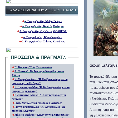
ΑΛΛΑ ΚΕΙΜΕΝΑ ΤΟΥ Δ. ΓΕΩΡΓΟΒΑΣΙΛΗ
Δ
. Γεωργοβασίλη: Μαξίμ Γκόρκι
Δ. Γεωργοβασίλη: Kωστής Παλαμάς
Δ. Γιωργοβασίλη: Ο γλύπτης ΘΟΔΩΡΟΣ
Δ. Γιωργοβασίλη: Βάσω Κατράκη
Δ.
Γεωργοβασίλη
: Χ
ρίστος Καπράλος
ΠΡΟΣΩΠΑ & ΠΡΑΓΜΑΤα
ακόμη μελετηθεί
Π. Καπώνη- Έλλη Γιαννοπούλου
Δ. Πιστικού: Το Αγρίνιο, ο Καπράλος και ο
Ελύτης
Το τραγικό δίλημμα
Κ. Στεργιόπουλου
:
"Η Κινέζικη ποίηση και η
των Εξοδιτών, όπως
περίπτωση του Π. Δήμα
"
Κ. Τριανταφυλλίδη
: "
Ο Κ. Χατζόπουλος και το
παγκοσμίωση των ε
πνεύμα της μουσικής"
τα σπαθιά κι ελεύθε
Κωνσταντίνα Μπάδα
:
"Οι καπνεργάτριες του
«Ελεύθερων Πολιορκ
Αγρινίου
"
Γεωρ. Μεταλληνού: "Κοσμάς ο Αιτωλός"
θυσία των Μεσολογγ
Γιάννη Βλασόπουλου:
"
Κ. Χατζόπουλος, ως
Αμερική ανάμεσα στ
δικηγόρος Αγρινίου
"
Μάρκου Γκιόλια
:
"Κωνσταντίνος Χατζόπουλος"
γη γεννάει ακόμη Λ