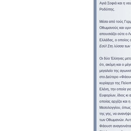
Αγιά Σοφιά και η νε
Ροδόπης.
Μέσα από τούς Γερμ
Οθωμανούς και υμνο
απουσιάζει ούτε ο 
Ελλάδας, ο οποίος 
Εσύ! Στη λύσσα των
Οι δύο Έλληνες μετ
ότι, ακόμη και ο μ
μεγαλείο της αγωνισ
στο Δεύτερο «Φάουσ
κυρίαρχο της Πελοπ
Ελένη, την οποία γι
Ευφορίων, ίδιος κι
οποίας αρχίζει και
Μεσολογγίου, όπως 
της γης, να ανανήψ
των Οθωμανών. Αυτό
Φάουστ αναγεννάται