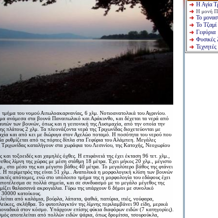
Η Αγία Τ
Η μονή Π
Το μονασ
Το Τζαμί
Γεφύρια
Φυσικές 
Τεχνητές 
ο τμήμα του νομού Αιτωλοακαρνανίας, 6 χλμ. Νοτιοανατολικά του Αγρινίου.
σμα ανάμεσα στα βουνά Παναιτωλικό και Αράκυνθο, και δέχεται τα νερά από
αυτών των βουνών, όπως και η γειτονική της Λυσιμαχία, από την οποία την
γης πλάτους 2 χλμ. Τα πλεονάζοντα νερά της Τριχωνίδας διοχετεύονται με
αχία και από κει με διώρυγα στον Αχελώο ποταμό. Η ποσότητα του νερού που
ία ρυθμίζεται από τις πόρτες δίπλα στα Γεφύρια του Αλάμπεη. Μεγάλες
ς Τριχωνίδας καταλήγουν στα χωράφια του Λεσινίου, της Κατοχής, Νεοχωρίου
 και τοξοειδές και χαμηλές όχθες. Η επιφάνειά της έχει έκταση 96 τετ. χλμ.,
γεθος λίμνη της χώρας με μέση στάθμη 18 μέτρα. Έχει μήκος 20 χλμ., μέγιστο
μ., στο μέσο της και μέγιστο βάθος 40 μέτρα. Το μεγαλύτερο βάθος της φτάνει
. Η περίμετρός της είναι 51 χλμ.. Ανατολικά η μορφολογική κλίση των βουνών
 ακτές απότομες, ενώ στο υπόλοιπο τμήμα της η μορφολογία του εδάφους έχει
ποτέλεσμα σε πολλά σημεία, και σε συνδυασμό με το μεγάλο μέγεθος της
υμίζει θαλασσινά ακρογιάλια. Γύρω της υπάρχουν 6 δήμοι με συνολικό
 30000 κατοίκους.
λείται από καλάμια, βούρλα, λάπατα, ψαθιά, παπύρια, ιτιές, νούφαρα,
 λεύκες, σκλήθρα. Το φυτοπλαγκτόν της λίμνης περιλαμβάνει 90 είδη, μερικά
μοναδικά στον κόσμο. Υπάρχουν επίσης φύκια διαφόρων ειδών (7 κατηγορίες).
σμός αποτελείται από πολλών ειδών ψάρια, όπως δρομίτσα, τσουρούκλα,