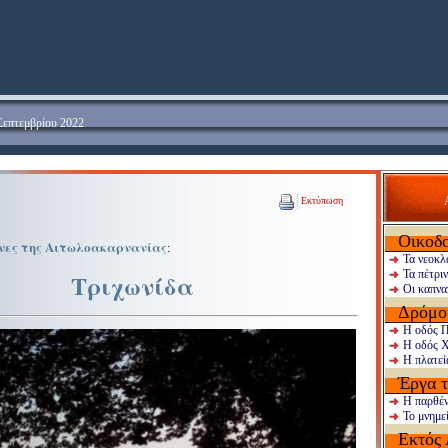
Σεπτεμβρίου 2022
Εκτύπωση
Οικοδ
μνες της Αιτωλοακαρνανίας
:
Τα νεοκλ
Τα πέτρι
Τριχωνίδα
Οι καπνα
Δρόμο
Η οδός 
Η οδός Χ
Η πλατε
Έργα τ
Η παρθέ
Το μνημε
Εκτός 