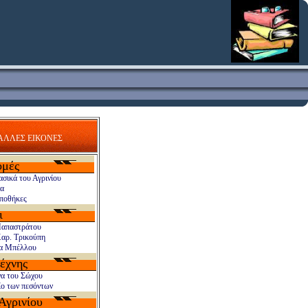
ΑΛΛΕΣ ΕΙΚΟΝΕΣ
ομές
ασικά
του Αγρινίου
να
ποθήκες
ι
Παπαστράτου
αρ. Τρικούπη
ία Μπέλλου
έχνης
να του Σώχου
ίο των πεσόντων
Αγρινίου