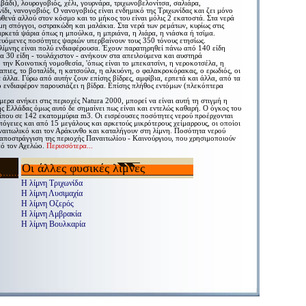
ριβάδι), λουρογοβιός, χέλι, γουρνάρα, τριχωνοβελονίτσα, σαλιάρα,
δι, νανογοβιός. Ο νανογοβιός είναι ενδημικό της Τριχωνίδας και ζει μόνο
υθενά αλλού στον κόσμο και το μήκος του είναι μόλις 2 εκατοστά. Στα νερά
μη σπόγγοι, οστρακώδη και μαλάκια. Στα νερά των ρεμάτων, κυρίως στις
αρκετά ψάρια όπως η μπούλκα, η μπριάνα, η λιάρα, η νιάσκα ή τσίμα.
ιευόμενες ποσότητες ψαριών υπερβαίνουν τους 350 τόνους ετησίως.
 λίμνης είναι πολύ ενδιαφέρουσα. Έχουν παρατηρηθεί πάνω από 140 είδη
α 30 είδη - τουλάχιστον - ανήκουν στα απειλούμενα και αυστηρά
την Κοινοτική νομοθεσία, 'όπως είναι το μπεκατσίνι, η νεροκοτσέλα, η
απιες, το βοταλίδι, η κατσούλα, η αλκυόνη, ο φαλακροκόρακας, ο ερωδιός, οι
 άλλα. Γύρω από αυτήν ζουν επίσης βίδρες, αμφίβια, ερπετά και άλλα, από τα
ο ενδιαφέρον παρουσιάζει η βίδρα. Επίσης πλήθος εντόμων (πλεκόπτερα
ερα ανήκει στις περιοχές Natura 2000, μπορεί να είναι αυτή τη στιγμή η
ς Ελλάδας όμως αυτό δε σημαίνει πως είναι και εντελώς καθαρή. Ο όγκος του
ρίπου σε 142 εκατομμύρια m3. Οι εισρέουσες ποσότητες νερού προέρχονται
πόγειες και από 15 μεγάλους και αρκετούς μικρότερους χείμαρρους, οι οποίοι
ναιτωλικό και τον Αράκυνθο και καταλήγουν στη λίμνη. Ποσότητα νερού
 αποστράγγιση της περιοχής Παναιτωλίου - Καινούργιου, που χρησιμοποιούν
πό τον Αχελώο.
Περισσότερα...
Οι άλλες φυσικές λίμνες
Η λίμνη Τριχωνίδα
Η λίμνη Λυσιμαχία
Η λίμνη Οζερός
Η λίμνη Αμβρακία
Η λίμνη Βουλκαρία