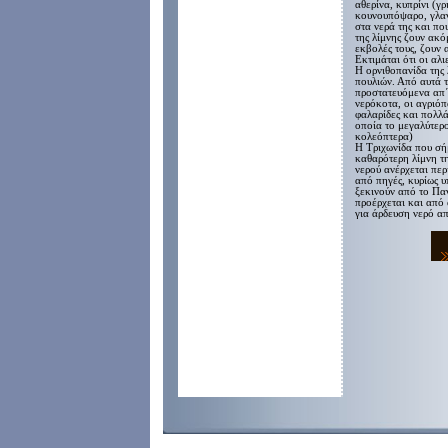
αθερίνα, κυπρίνι (γ
κουνουπόψαρο, γλανί
στα νερά της και πο
της λίμνης ζουν ακό
εκβολές τους, ζουν 
Εκτιμάται ότι οι αλ
Η ορνιθοπανίδα της
πουλιών. Από αυτά τ
προστατευόμενα απ΄ 
νερόκοτα, οι αγριόπ
φαλαρίδες και πολλά
οποία το μεγαλύτερ
κολεόπτερα)
Η Τριχωνίδα που σήμ
καθαρότερη λίμνη τη
νερού ανέρχεται πε
από πηγές, κυρίως υ
ξεκινούν από το Πα
προέρχεται και από
για άρδευση νερό α