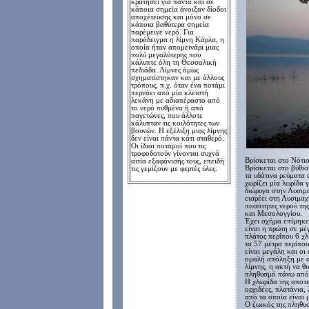
κρατήσει για πάντα και σε
κάποια σημεία άνοιξαν δίοδοι
αποχέτευσης και μόνο σε
κάποια βαθύτερα σημεία
παρέμεινε νερό. Για
παράδειγμα η λίμνη Κάρλα, η
οποία ήταν απομεινάρι μιας
πολύ μεγαλύτερης που
κάλυπτε όλη τη Θεσσαλική
πεδιάδα. Λίμνες όμως
σχηματίστηκαν και με άλλους
τρόπους, π.χ. όταν ένα ποτάμι
περνάει από μία κλειστή
λεκάνη με αδιαπέραστο από
το νερό πυθμένα ή από
παγετώνες, που άλλοτε
κάλυπταν τις κοιλότητες των
βουνών.
Η εξέλιξη μιας λίμνης
δεν είναι πάντα κάτι σταθερό.
Οι ίδιοι ποταμοί που τις
τροφοδοτούν γίνονται συχνά
Β
ρίσκεται στο Νότι
αιτία εξαφάνισής τους, επειδή
Βρίσκεται στο βύθι
τις γεμίζουν με φερτές ύλες.
τα υδάτινα ρεύματα 
χωρίζει μία λωρίδα 
διώρυγα στην Λυσιμ
εισρέει στη Λυσιμαχ
ποσότητες νερού τη
και Μεσολογγίου.
Έχει σχήμα επίμηκες
είναι η πρώτη σε μέ
πλάτος περίπου 6 χλ
τα 57 μέτρα περίπου
είναι μεγάλη και οι
ομαλή απόληξη με α
λίμνης, η ακτή να θ
πληθυσμό πάνω από
Η χλωρίδα της αποτε
ορχιδέες, πλατάνια,
από τα οποία είναι 
Ο ζωικός της πληθυ