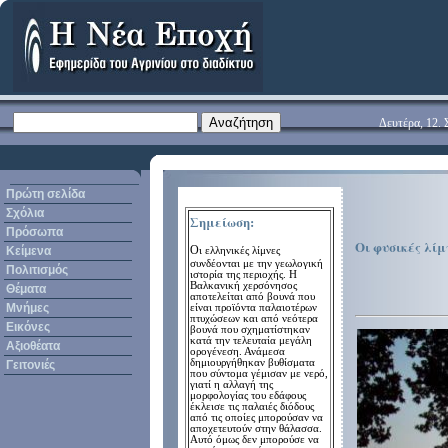
Δευτέρα, 12. 
Πρώτη σελίδα
Σχόλια
Σημείωση:
Πρόσωπα
Οι φυσικές λί
O
Κείμενα
ι ελληνικές λίμνες
συνδέονται με την γεωλογική
Πολιτισμός
ιστορία της περιοχής. Η
Βαλκανική χερσόνησος
Θέματα
αποτελείται από βουνά που
Μνήμες
είναι προϊόντα παλαιοτέρων
πτυχώσεων και από νεότερα
Εικόνες
βουνά που σχηματίστηκαν
κατά την τελευταία μεγάλη
Αξιοθέατα
ορογένεση. Ανάμεσα
δημιουργήθηκαν βυθίσματα
Γειτονιές
που σύντομα γέμισαν με νερό,
γιατί η αλλαγή της
μορφολογίας του εδάφους
έκλεισε τις παλαιές διόδους
από τις οποίες μπορούσαν να
αποχετευτούν στην θάλασσα.
Αυτό όμως δεν μπορούσε να