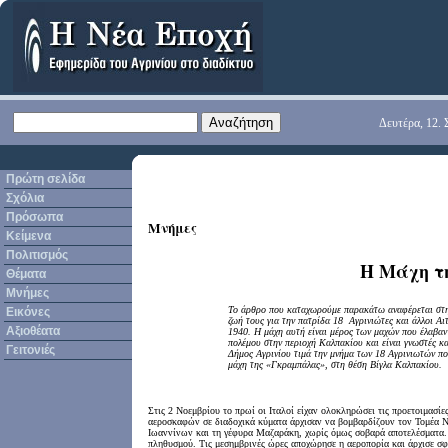
Δευτέρα, 12. 
Πρώτη σελίδα
Σχόλια
Πρόσωπα
Μνήμες
Κείμενα
Πολιτισμός
Η Mάχη τ
Θέματα
Μνήμες
Το άρθρο που καταχωρούμε παρακάτω αναφέρεται στη
Εικόνες
ζωή τους για την πατρίδα 18 Αγρινιώτες και άλλοι Α
Αξιοθέατα
1940. Η μάχη αυτή είναι μέρος των μαχών που έλαβαν
πολέμου στην περιοχή Καλπακίου και είναι γνωστές κ
Γειτονιές
Δήμος Αγρινίου τιμά την μνήμα των 18 Αγρινιωτών πο
μάχη της «Γκραμπάλας», στη θέση Βίγλα Καλπακίου.
Στις 2 Νοεμβρίου το πρωί οι Ιταλοί είχαν ολοκληρώσει τις προετοιμασίε
αεροσκαφών σε διαδοχικά κύματα άρχισαν να βομβαρδίζουν τον Τομέα Ν
Ιωαννίνων και τη γέφυρα Μαζαράκη, χωρίς όμως σοβαρά αποτελέσματα. Β
πληθυσμού. Τις μεσημβρινές ώρες αποχώρησε η αεροπορία και άρχισε σφ