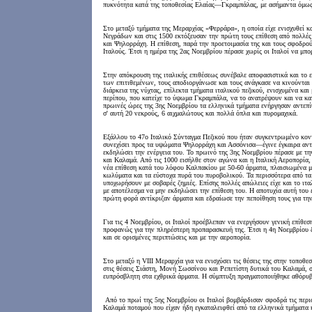
πυκνότητα κατά της τοποθεσίας Ελαίας—Γκραμπάλας, με ασήμαντα όμως
Στο μεταξύ τμήματα της Μεραρχίας «Φερράρα», η οποία είχε ενισχυθεί 
Νεγράδων και στις 1500 εκτόξευσαν την πρώτη τους επίθεση από πολλέ
και Ψηλορράχη. Η επίθεση, παρά την προετοιμασία της και τους σφοδρού
Ιταλούς. Έτσι η ημέρα της 2ας Νοεμβρίου πέρασε χωρίς οι Ιταλοί να μπ
Στην απόκρουση της ιταλικής επιθέσεως συνέβαλε αποφασιστικά και το ε
των επιτιθεμένων, τους αποδιοργάνωσε και τους ανάγκασε να κινούνται
διάρκεια της νύχτας, επίλεκτα τμήματα ιταλικού πεζικού, ενισχυμένα κ
περίπου, που κατείχε το ύψωμα Γκραμπάλα, να το ανατρέψουν και να κα
πρωινές ώρες της 3ης Νοεμβρίου τα ελληνικά τμήματα ενήργησαν αντεπί
σ' αυτή 20 νεκρούς, 6 αιχμαλώτους και πολλά όπλα και πυρομαχικά.
Εξάλλου το 47ο Ιταλικό Σύνταγμα Πεζικού που ήταν συγκεντρωμένο κον
συνεχίσει προς τα υψώματα Ψηλορράχη και Ασσόνισα—έγινε έγκαιρα αντ
εκδηλώσει την ενέργεια του. Το πρωινό της 3ης Νοεμβρίου πέρασε με τ
και Καλαμά. Από τις 1000 εισήλθε στον αγώνα και η Ιταλική Αεροπορία,
νέα επίθεση κατά του λόφου Καλπακίου με 50-60 άρματα, πλαισιωμένα με
κωλύματα και τα εύστοχα πυρά του πυροβολικού. Τα περισσότερα από τα
υποχωρήσουν με σοβαρές ζημιές. Επίσης πολλές απώλειες είχε και το ιτ
με αποτέλεσμα να μην εκδηλώσει την επίθεση του. Η αποτυχία αυτή του
πρώτη φορά αντίκριζαν άρματα και εδραίωσε την πεποίθηση τους για την
Για τις 4 Νοεμβρίου, οι Ιταλοί προέβλεπαν να ενεργήσουν γενική επίθε
προφανώς για την πληρέστερη προπαρασκευή της. Έτσι η 4η Νοεμβρίου 
και σε ορισμένες περιπτώσεις και με την αεροπορία.
Στο μεταξύ η VIII Μεραρχία για να ενισχύσει τις θέσεις της στην τοποθε
στις θέσεις Σιάστη, Μονή Σωσσίνου και Ρεπετίστη δυτικά του Καλαμά, σ
ευπρόσβλητη στα εχθρικά άρματα. Η σύμπτυξη πραγματοποιήθηκε αθόρυβα,
Από το πρωί της 5ης Νοεμβρίου οι Ιταλοί βομβάρδισαν σφοδρά τις περι
Καλαμά ποταμού που είχαν ήδη εγκαταλειφθεί από τα ελληνικά τμήματα