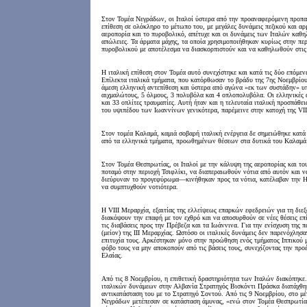
Στον Τομέα Νεγράδων, οι Ιταλοί ύστερα από την προαναφερόμενη προπαρ
επίθεση σε ολόκληρο το μέτωπο του, με μεγάλες δυνάμεις πεζικού και α
αεροπορία και το πυροβολικό, απέτυχε και οι δυνάμεις των Ιταλών καθ
απώλειες. Τα άρματα μάχης, τα οποία χρησιμοποιήθηκαν κυρίως στην πε
πυροβολικού με αποτέλεσμα να διασκορπιστούν και να καθηλωθούν στις
Η ιταλική επίθεση στον Τομέα αυτό συνεχίστηκε και κατά τις δύο επόμεν
Επίλεκτα ιταλικά τμήματα, που κατόρθωσαν το βράδυ της 7ης Νοεμβρί
άμεση ελληνική αντεπίθεση και ύστερα από αγώνα «εκ των συστάδην» υ
αιχμαλώτους, 5 όλμους, 3 πολυβόλα και 4 οπλοπολυβόλα. Οι ελληνικές 
και 33 οπλίτες τραυματίες. Αυτή ήταν και η τελευταία ιταλική προσπάθε
του υψιπέδου των Ιωαννίνων γενικότερα, παρέμεινε στην κατοχή της VI
Στον τομέα Καλαμά, καμιά σοβαρή ιταλική ενέργεια δε σημειώθηκε κατά
από τα ελληνικά τμήματα, προωθημένων θέσεων στα δυτικά του Καλαμά
Στον Τομέα Θεσπρωτίας, οι Ιταλοί με την κάλυψη της αεροπορίας και τ
ποταμό στην περιοχή Τσιφλίκι, να διαπεραιωθούν νότια από αυτόν και
διεύρυναν το προγεφύρωμα—κινήθηκαν προς τα νότια, κατέλαβαν την Ηγο
να συμπτυχθούν νοτιότερα.
Η VIII Μεραρχία, εξαιτίας της ελλείψεως επαρκών εφεδρειών για τη διε
διακόψουν την επαφή με τον εχθρό και να αποσυρθούν σε νέες θέσεις ε
τις διαβάσεις προς την Πρέβεζα και τα Ιωάννινα. Για την ενίσχυση τη
(μείον) της III Μεραρχίας. Ωστόσο οι ιταλικές δυνάμεις δεν παρενόχλησ
επιτυχία τους. Αρκέστηκαν μόνο στην προώθηση ενός τμήματος Ιππικού 
φόβο τους να μην αποκοπούν από τις βάσεις τους, συνεχίζοντας την προ
Ελαίας.
Από τις 8 Νοεμβρίου, η επιθετική δραστηριότητα των Ιταλών διακόπηκε
ιταλικών δυνάμεων στην Αλβανία Στρατηγός Βισκόντι Πράσκα διατάχθηκε 
αντικατάσταση του με το Στρατηγό Σοντού. Από τις 9 Νοεμβρίου, στο μ
Νεγράδων μετέπεσαν σε κατάσταση άμυνας, «ενώ στον Τομέα Θεσπρωτία