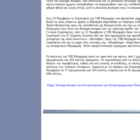
νότια του Καλαμά ποταμού, που αποτέλεσε και το μοναδικό επίτευγμα τη
αγώνα δώδεκα ημερών κατορθώθηκε να συγκρατηθούν προ της τοποθεσίας 
φθορά ηθική και υλική τέτοια, ώστε η Ανώτατη Διοίκηση τους να αποφασ
Στις 10 Νοεμβρίου το Στρατηγείο της VIII Μεραρχίας που βρισκόταν μέχ
Κατά τις τρεις επόμενες ημέρες η Μεραρχία ασχολήθηκε με διάφορες επι
Τομέα Θεσπρωτίας προς την κατεύθυνση της Ηγουμενίτσας και είχε ως 
Νεοχωρίου στα νότια του Καλαμά ποταμού και την εξάλειψη σχεδόν του 
Γενικού Στρατηγείου, από τις 12 Νοεμβρίου η VIII Μεραρχία έπαυε να υπ
Στρατηγείο του Α' Σώματος Στρατού από την ίδια ημερομηνία είχε προω
χιλιόμετρο της οδού Ιωαννίνων—Μετσόβου. Προς την VIII Μεραρχία δια
ευαρέσκεια του για τις μέχρι τότε επιτυχίες της: «Εκφράζομεν πλήρη Ικα
ως ανεξαρτήτου Μεραρχίας. Τούτο αφορά διοικητήν μεραρχίας πρωτίστω
Οι απώλειες της VIII Μεραρχίας κατά τον αμυντικό της αγώνα, από 1 μέχ
αξιωματικούς και 203 οπλίτες τραυματίες. Οι περισσότερες από τις απώ
θέσεων του πυροβολικού, καθώς και στις τοπικές αντεπιθέσεις, οι οποίε
απώλειες των ιταλικών δυνάμεων, σύμφωνα με τις απόψεις του Στρατηγ
Νοεμβρίου σε 17 αξιωματικούς και 354 οπλίτες νεκρούς και σε 65 αξιωμα
648 οπλίτες.
Πηγή: Επίτομη Ιστορία του Ελληνοϊταλικού και Ελληνογερμανικού Π