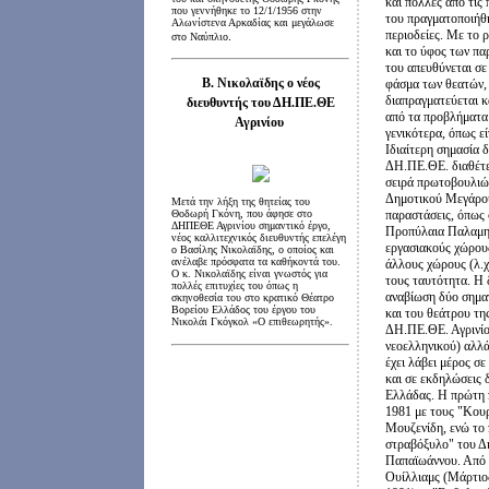
που
γενν
ήθηκε το
12/1/1956
στην
Αλωνίστενα Αρκαδίας
και
μεγάλωσε
.
στο Ναύπλιο
Β. Νικολαϊδης ο νέος
διευθυντής του ΔΗ.ΠΕ.ΘΕ
Αγρινίου
Μετά την λήξη της θητείας του
Θοδωρή Γκόνη, που άφησε στο
ΔΗΠΕΘΕ Αγρινίου σημαντικό έργο,
νέος καλλιτεχνικός διευθυντής επελέγη
ο Βασίλης Νικολαϊδης, ο οποίος και
ανέλαβε πρόσφατα τα καθήκοντά του.
Ο κ. Νικολαϊδης είναι γνωστός για
πολλές επιτυχίες του όπως η
σκηνοθεσία του στο κρατικό Θέατρο
Βορείου Ελλάδος του έργου του
Νικολάι Γκόγκολ «Ο επιθεωρητής».