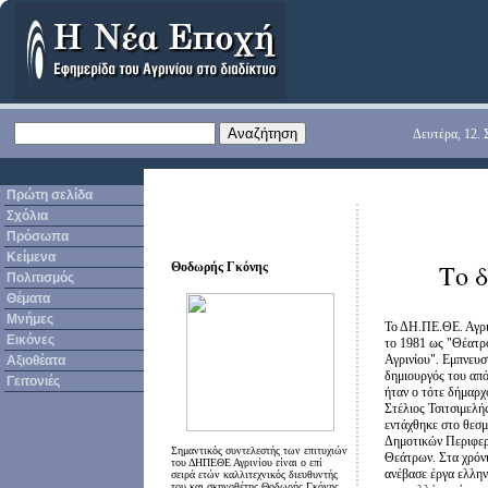
Δευτέρα, 12. 
Πρώτη σελίδα
Σχόλια
Πρόσωπα
Κείμενα
Το 
Θοδωρής Γκόνης
Πολιτισμός
Θέματα
Μνήμες
Τ
ο ΔΗ.ΠΕ.ΘΕ. Αγρινίου ξεκίνησε το 1981 ως "Θέατρο του Δήμου Αγρινίου". Εμπνευστής και δημιουργός του από το 1980 ήταν ο τότε δήμαρχος Αγρινίου Στέλιος Τσιτσιμελής. Το 1983 εντάχθηκε στο θεσμό των Δημοτικών Περιφερειακών Θεάτρων. Στα χρόνια αυτά ανέβασε έργα ελληνικά και ξένα, και πολλές από τις παραστάσεις του πραγματοποιήθηκαν σε περιοδείες. Με το ρεπερτόριο και το ύφος των παραστάσεών του απευθύνεται σε όλο το φάσμα των θεατών, ενώ διαπραγματεύεται και ορισμένα από τα προβλήματα της περιοχής της Αιτωλοακαρνανίας και της Δυτικής Στερεάς, γενικότερα, όπως είναι η καπνοκαλλιέργεια ή οι προσπάθειες αφυδάτωσης του νομού. Ιδιαίτερη σημασία δίνεται και στην προσέγγιση των νέων, και για το λόγο αυτό το ΔΗ.ΠΕ.ΘΕ. διαθέτει "Νεανική-Παιδική Σκηνή" και αναλαμβάνει κάθε χρόνο μία σειρά πρωτοβουλιών στον τομέα αυτό. Το θέατρο στεγάζεται στο ισόγειο του Δημοτικού Μεγάρου Αγρινίου. Κάθε χρόνο, όμως, εγκαινιάζει νέους χώρους για παραστάσεις, όπως σημαντικά κάστρα του νομού (λ.χ. Βονίτσης) και της χώρας (λ.χ. Προπύλαια Παλαμηδίου), ενώ αποπειράται την προσέγγιση του κοινού του σε εργασιακούς χώρους και εργοστάσια (λ.χ. "Μεταλλοπλαστική Αγρινίου") ή και σε άλλους χώρους (λ.χ. τέως Δημοτικά Σφαγεία Αγρινίου), αναβαθμίζοντας τη χρηστική τους ταυτότητα. Η διαδρομή του ΔΗ.ΠΕ.ΘΕ. Αγρινίου έχει συνδεθεί και με την αναβίωση δύο σημαντικών αρχαίων θεάτρων: του θεάτρου των Οινιαδών (το 1986) και του θεάτρου της αρχαίας Στράτου (το 1997). Στα χρόνια της λειτουργίας του το ΔΗ.ΠΕ.ΘΕ. Αγ
Εικόνες
Αξιοθέατα
Γειτονιές
Σημαντικός συντελεστής των επιτυχιών
του ΔΗΠΕΘΕ Αγρινίου είναι ο επί
σειρά ετών καλλιτεχνικός διευθυντής
του και σκηνοθέτης
Θοδωρής Γκόνης