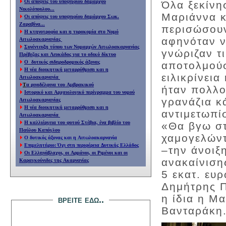
Οι απόψεις του υποψηφίου δημάρχου
Όλα ξεκίνη
Νικολόπουλου...
Μαριάννα κ
Οι απόψεις του υποψηφίου δημάρχου Σωκ.
Ζαραβίνα...
περισώσουν
Η κτηνοτροφία και η τυροκομία στο Νομό
αφηνόταν ν
Αιτωλοακαρνανίας
Συνέντευξη τύπου των Νομαρχών Αιτωλοακαρνανίας
γνώριζαν τι
Πρέβεζας και Λευκάδος για το οδικό δίκτυο
O δυτικός σιδηροδρομικός άξονας
αποτολμούσ
Η νέα διοικητική μεταρρύθμιση και η
ειλικρίνει
Αιτωλοακαρνανία
Τ
α ρινοδέλφινα του Αμβρακικού
ήταν πολλο
Ιστορικό και Αρχαιολογικό περίγραμμα του νομού
γρανάζια κ
Αιτωλοακαρνανίας
Η νέα διοικητική μεταρρύθμιση και η
αντιμετωπί
Αιτωλοακαρνανία
Η καλλιέργεια του φυτού Στέβια, ένα βιβλίο του
«Θα βγω στ
Παύλου Καπόγλου
χαμογελώντ
Ο δυτικός άξονας και η Αιτωλοακαρνανία
Επιμελητήριο: Όχι στη περιφέρεια Δυτικής Ελλάδος
–την άνοιξ
Οι Ελληνόβλαχοι, οι Αρμάνοι, οι Ριμένοι και οι
ανακαίνιση
Καραγκούνιδες της Ακαρνανίας
5 εκατ. ευρ
Δημήτρης Π
η ίδια η Μα
βρειτε εδω..
Βανταράκη