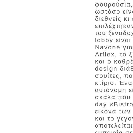
φουρούσια,
ωστόσο είν
διεθνείς κ
επιλέχτηκα
του ξενοδο
lobby είνα
Navone για
Arflex, το
και ο καθρ
design διάθ
σουίτες, πο
κτίριο. Ένα
αυτόνομη ε
σκάλα που 
day «Bistr
εικόνα των
και το γεγ
αποτελείτα
εμπειρία σ