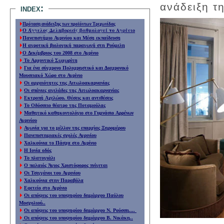
ανάδειξη τ
index:
Πρόταση ανάδειξης των προϊόντων Τριχωνίδας
Ο Άγγελος Δεληβοριάς βαθμολογεί το Αγρίνιο
Πανεπιστήμιο Αγρινίου και Μέση εκπαίδευση
Η αγροτική βιολογική παραγωγή στη Ρούμελη
Ο Δεκέμβριος του 2008 στο Αγρίνιο
Το Αρχοντικό Σωχωρίτη
Για ένα σύγχρονο Πολυχρηστικό και Διαχρονικό
Μουσειακό Χώρο στο Αγρίνιο
Οι αρχαιότητες της Αιτωλοακαρνανίας
Οι σπάνιες αγελάδες της Αιτωλοακαρνανίας
Εκτροπή Αχελώου. Θέσεις και αντιθέσεις
Το Οδύσσειο θέατρο της Ποταμούλας
Μαθητικό καθηκοντολόγιο στο Γυμνάσιο Αρρένων
Αγρινίου
Αγωνία για το μέλλον της επαρχίας Ξηρομέρου
Πανεπιστημιακές σχολές Αγρινίου
Χαλκούνια το Πάσχα στο Αγρίνιο
Η Ιονία οδός
Το πλατυγιάλι
Ο παλαιός Άγιος Χριστόφορος πνίγεται
Οι Τσιγγάνοι του Αγρινίου
Χαλκούνια στην Παραβόλα
Εφετείο στο Αγρίνιο
Οι απόψεις του υποψηφίου δημάρχου Παύλου
Μοσχολιού..
Οι απόψεις του υποψηφίου δημάρχου Ν. Ρούσση....
Οι απόψεις του υποψηφίου δημάρχου Β. Νικάκη..