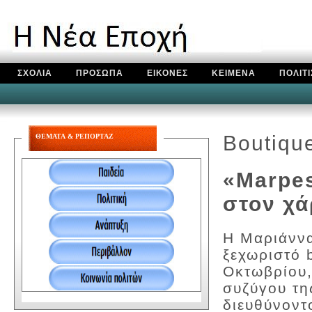
ΣΧΟΛΙΑ
ΠΡΟΣΩΠΑ
ΕΙΚΟΝΕΣ
ΚΕΙΜΕΝΑ
ΠΟΛΙΤ
Boutique
ΘΕΜΑΤΑ & ΡΕΠΟΡΤΑΖ
«Marpes
στον χά
Η Μαριάννα
ξεχωριστό 
Οκτωβρίου,
συζύγου τη
διευθύνοντ