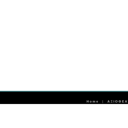
Home
|
ΑΞΙΟΘΕΑ
Η ΝΕΑ ΕΠΟΧΗ © 2