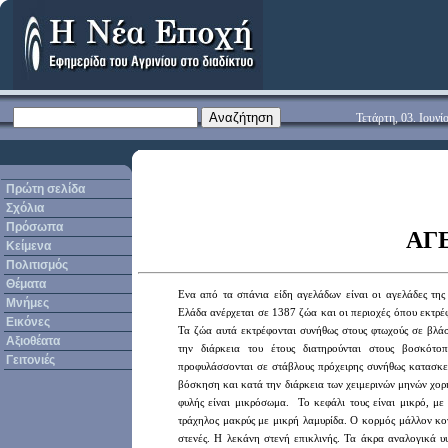
Τετάρτη, 03. Ιουνί
Πρώτη σελίδα
Σχόλια
Πρόσωπα
ΑΓ
Κείμενα
Πολιτισμός
Θέματα
Ε
να από τα σπάνια είδη αγελάδων είναι οι αγελάδες
τη
Μνήμες
Ελάδα
ανέρχεται σε 1387 ζώα και
οι
περιοχές όπου εκτρέ
Εικόνες
Τα ζώα αυτά εκτρέφονται
συνήθως
στους φτωχούς σε βλά
Αξιοθέατα
την διάρκεια του έτους διατηρούνται στους βοσκότο
Γειτονιές
προφυλάσσονται σε στάβλους πρόχειρης συνήθως κατασκευ
βόσκηση και κατά την διάρκεια των χειμερινών μηνών χορ
φυλής είναι μικρόσωμα. Το κεφάλι τους είναι μικρό, μ
τράχηλος μακρύς με μικρή λαμυρίδα. Ο κορμός μάλλον κο
στενές. Η λεκάνη στενή επικλινής. Τα άκρα αναλογικά υ