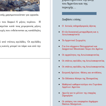
του Αγρινίου και της
περιοχής ...
υτής χρησιμοποιούνταν για εργασία.
Διαβάστε επίσης:
α που διαρκεί 6 μήνες περίπου. Η
O δυτικός σιδηροδρομικός άξονας
γείται κατά τους χειμερινούς μήνες
οχές που ενδείκνυνται ως κατάλληλες
Η νέα διοικητική μεταρρύθμιση και η
Αιτωλοακαρνανία
Το Αρχοντικό Σωχωρίτη
 από ντόπιες αγελάδες. Οι αγελάδες
 κανείς μπορεί να πάρει και από την
Για ένα σύγχρονο Πολυχρηστικό και
Διαχρονικό Μουσειακό Χώρο στο Αγρίνιο
Οι αρχαιότητες της Αιτωλοακαρνανίας
Οι σπάνιες αγελάδες της Αιτωλοακαρνανίας
Οι σπάνιες αγελάδες της Αιτωλοακαρνανίας
Εκτροπή Αχελώου. Θέσεις και αντιθέσεις
Το Οδύσσειο θέατρο της Ποταμούλας
Μαθητικό καθηκοντολόγιο στο Γυμνάσιο
Αρρένων Αγρινίου
Αγωνία για το μέλλον της επαρχίας
Ξηρομέρου
Οι απόψεις του υποψηφίου δημάρχου
Παύλου Μοσχολιού..