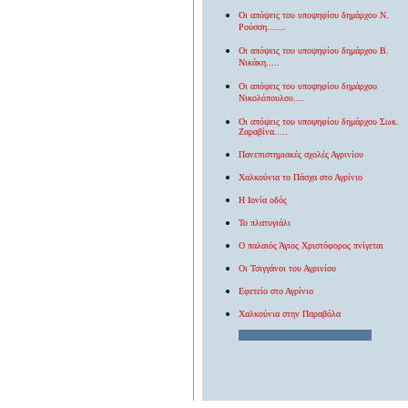
Οι απόψεις του υποψηφίου δημάρχου Ν.
Ρούσση
.......
Οι απόψεις του υποψηφίου δημάρχου
Β.
Νικάκη
.....
Οι απόψεις του υποψηφίου δημάρχου
Νικολόπουλου
....
Οι απόψεις του υποψηφίου δημάρχου Σωκ.
Ζαραβίνα
.....
Πανεπιστημιακές σχολές Αγρινίου
Χαλκούνια το Πάσχα στο Αγρίνιο
Η
Ιονία οδός
Το πλατυγιάλι
Ο παλαιός Άγιος Χριστόφορος πνίγεται
Οι Τσιγγάνοι του Αγρινίου
Εφετείο στο Αγρίνιο
Χαλκούνια στην Παραβόλα