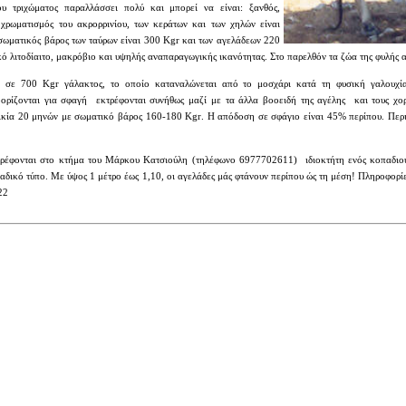
υ τριχώματος παραλλάσσει πολύ και μπορεί να είναι: ξανθός,
 χρωματισμός του ακρορρινίου, των κεράτων και των χηλών είναι
 σωματικός βάρος των ταύρων είναι 300
Kgr
και των αγελάδεων 220
κό λιτοδίαιτο, μακρόβιο και υψηλής αναπαραγωγικής ικανότητας. Στο παρελθόν τα ζώα της φυλής α
αι σε 700
Kgr
γάλακτος, το οποίο καταναλώνεται από το μοσχάρι κατά τη φυσική γαλουχί
ορίζονται για σφαγή εκτρέφονται συνήθως μαζί με τα άλλα βοοειδή της αγέλης και τους χορη
ηλικία 20 μηνών με σωματικό βάρος 160-180
Kgr
. Η απόδοση σε σφάγιο είναι 45% περίπου. Περι
τρέφονται στο κτήμα του Μάρκου Κατσιούλη
(τηλέφωνο
6977702611
)
ιδιοκτήτη ενός κοπαδιού
ναδικό τύπο. Με ύψος 1 μέτρο έως 1,10, οι αγελάδες μάς φτάνουν περίπου ώς τη μέση!
Πληροφορίες
22