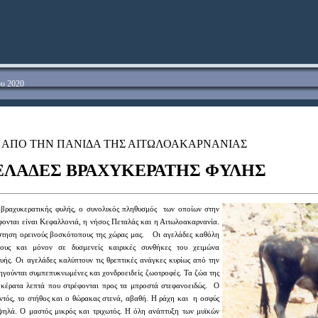
ου 2020
ΑΠΟ ΤΗΝ ΠΑΝΙΔΑ ΤΗΣ ΑΙΤΩΛΟΑΚΑΡΝΑΝΙΑΣ
ΕΛΑΔΕΣ ΒΡΑΧΥΚΕΡΑΤΗΣ ΦΥΛΗΣ
ς
βραχυκερατικής
φυλής
, ο
συνολικός πληθυσμός
των οποίων στην
φονται είναι Κεφαλλονιά,
η
νήσος Πεταλάς και
η
Αιτ
ωλοακαρνανία
.
στηση ορεινούς βοσκότοπους της χώρας μας. Οι αγελάδες καθόλη
πους και μόνον σε δυσμενείς καιρικές συνθήκες του χειμώνα
ής. Οι αγελάδες καλύπτουν τις θρεπτικές ανάγκες κυρίως από την
ηγούνται συμπεπυκνωμένες και χονδροειδείς ζωοτροφές. Τα ζώα της
ε κέρατα λεπτά που στρέφονται προς τα μπροστά στεφανοειδώς. Ο
ντός, το στήθος και ο θώρακας στενά, αβαθή. Η ράχη και η οσφύς
ψηλά. Ο μαστός μικρός και τριχωτός. Η όλη ανάπτυξη των μυϊκών