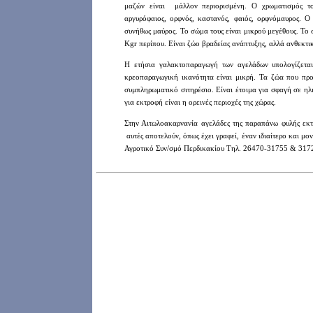
μαζών είναι μάλλον περιορισμένη. Ο χρωματισμός το
αργυρόφαιος, ορφνός, καστανός, φαιός, ορφνόμαυρος. Ο
συνήθως μαύρος. Το σώμα τους είναι μικρού μεγέθους. Το
Kgr
περίπου. Είναι ζώο βραδείας ανάπτυξης, αλλά ανθεκτι
Η ετήσια γαλακτοπαραγωγή των αγελάδων υπολογίζετ
κρεοπαραγωγική ικανότητα είναι μικρή. Τα ζώα που προ
συμπληρωματικό σιτηρέσιο. Είναι έτοιμα για σφαγή σε 
για εκτροφή είναι η ορεινές περιοχές της χώρας.
Στην Αιτωλοακαρνανία αγελάδες της παραπάνω φυλής εκ
αυτές αποτελούν, όπως έχει γραφεί,
έναν ιδιαίτερο και μο
Αγροτικό Συν/σμό Περδικακίου
Τηλ. 26470-31755 & 317