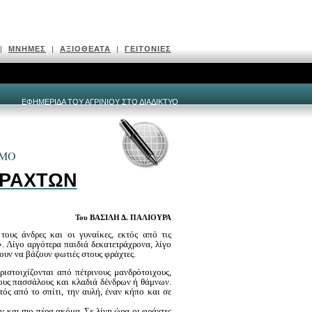
|
ΜΝΗΜΕΣ
|
ΑΞΙΟΘΕΑΤΑ
|
ΓΕΙΤΟΝΙΕΣ
ΕΦΗΜΕΡΙΔΑ ΤΟΥ ΑΓΡΙΝΙΟΥ ΣΤΟ ΔΙΑΔΙΚΤΥΟ
ΙΜΟ
ΦΡΑΧΤΩΝ
Του ΒΑΣΙΛΗ Δ. ΠΑΛΙΟΥΡΑ
ους άνδρες και οι γυναίκες, εκτός από τις
». Λίγο αργότερα παιδιά δεκατετράχρονα, λίγο
ουν να βάζουν φωτιές στους φράχτες.
ρι­στοιχίζονται από πέτρινους μανδρότοιχους,
ους πασσάλους και κλαδιά δένδρων ή θάμνων.
τός από το σπίτι, την αυλή, έναν κήπο και σε
υν και
mo
πέρα ακόμα. Σε λίγη ώρα οι φράχτες