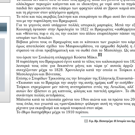
ολόκληρων περιοχών καίγονται και οι ιδιοκτήτες με νερό από τα πηγ
παιδιά δεν αρκούνται στο κάψιμο των φραχτών αλλά αν βρουν καμιά απ
και τη ρίχνουν στον φλέγόμενο φράχτη.
Το πότε και πώς ακριβώς ξεκίνησε και επεκράτησε το έθιμο αυτό δεν είνα
του με την πυρπόληση του Βραχωριού.
Για το γεγονός αυτό υπάρχουν πολλές ιστορικές μαρτυρίες. Μετά την ε
Κιουταχή έφτασαν στην Αμφιλοχία το 1822 οι Βραχωρίτες «αυθόρμητοι
και «θέτοντες πυρ ο είς εις την οικίαν του άλλου επυρπόλησαν πάσαν τ
ιστορίαν των Αιτωλών.
Βέβαια μόνοι τους οι Βραχωρίτες και οι κάτοικοι των χωριών του κάμπ
όμως αποτελούσε σχέδιο του Μαυροκορδάτου, να ερημωθεί δηλαδή η Α
στρατού να είναι προβληματική και να σωθεί έτσι το Μεσολόγγι. Ως υπ
[I]
του όρισε τον Σουλιώτη οπλαρχηγό Κούστα Μάκο.
Η πυρπόληση του Βραχωριού έγινε κατά το τέλος του καλοκαιριού του 18
λευτεριά τους ούτε για δεκαπέντε μήνες και τώρα γι' αυτούς άρχιζ
συνεχίζονταν μέχρι το 1828. Χρονολογία κατά την οποία οι Τούρκοι 
Μεσολογγίου και Βόνιτσας.
Επίσης ο Σπυρίδων Τρικούπης εις την Ιστορίαν της Ελληνικής Επαναστά- 
«Έκαυσαν και το Βραχώρι την αυγήν της αυτής ημέρας καθ' ην εισήλθεν ε
Τούρκοι επροχώρουν μεν πάντη ανεπηρέαστοι εντός της Αιτωλίας, αλλ
αυτών δεν έβλεπον ει μη καπνούς, φλόγας και παντελή ερημίαν». Το έ
συνάντησε πολλές αντιδράσεις.
Μάλιστα κατά τα τελευταία χρόνια του 19ου αιώνα και τα πρώτα του 20
τους όπλα, πιο γνωστά ως «μαντζακάσες» φύλαγαν αυτή τη νύχτα τους φ
ρίχνανε για εκφοβισμό και καμιά τουφεκιά στον αέρα.
Το έθιμο διατηρήθηκε μέχρι το 1910 περίπου.
[I]
Γερ. Ηρ. Παπατρέχα: Η Ιστορία του Αγρ