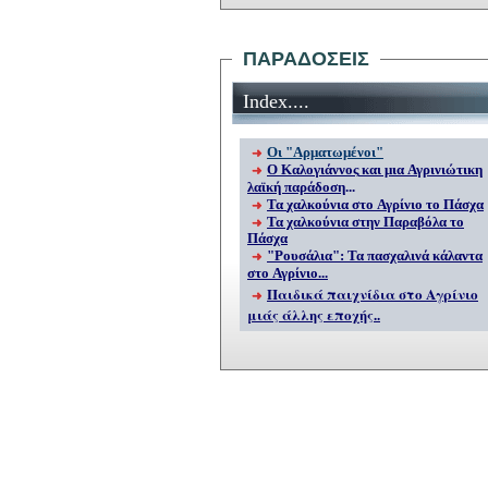
ΠΑΡΑΔΟΣΕΙΣ
Index
....
Οι "Αρματωμένοι"
Ο Καλογιάννος
και μια Αγρινιώτικη
λαϊκή παράδοση
...
Τα χαλκούνια στο Αγρίνιο το Πάσχα
Τα χαλκούνια στην Παραβόλα το
Πάσχα
"Ρουσάλια": Τα πασχαλινά κάλαντα
στο Αγρίνιο...
Παιδικά παιχνίδια στο Αγρίνιο
μιάς άλλης εποχής..