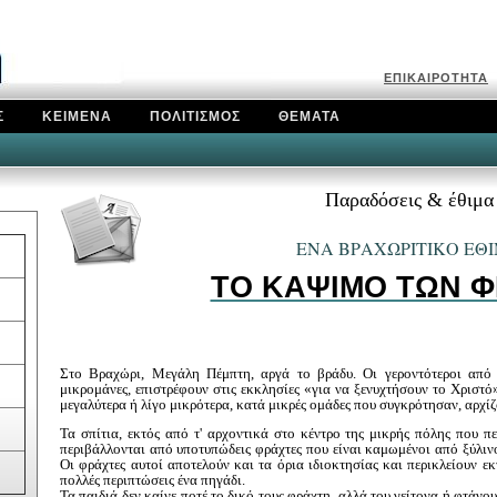
Ε
ΠΙΚΑΙΡΟΤΗΤΑ
Σ
ΚΕΙΜΕΝΑ
ΠΟΛΙΤΙΣΜΟΣ
ΘΕΜΑΤΑ
Παραδόσεις & έθιμα
ΕΝΑ ΒΡΑΧΩΡΙΤΙΚΟ ΕΘ
ΤΟ ΚΑΨΙΜΟ ΤΩΝ 
Σ
το Βραχώρι, Μεγάλη Πέμπτη, αργά το βράδυ. Οι γεροντότεροι από τ
μικρομάνες, επιστρέφουν στις εκκλησίες «για να ξενυχτήσουν το Χριστό
μεγαλύτερα ή λίγο μικρότερα, κατά μικρές ομάδες που συγκρότησαν, αρχίζ
Τα σπίτια, εκτός από τ' αρχοντικά στο κέντρο της μικρής πόλης που πε
περιβάλλονται από υποτυπώδεις φράχτες που είναι καμωμένοι από ξύλιν
Οι φράχτες αυτοί αποτελούν και τα όρια ιδιοκτησίας και περικλείουν εκ
πολλές περιπτώσεις ένα πηγάδι.
Τα παιδιά δεν καίνε ποτέ το δικό τους φράχτη, αλλά του γείτονα ή φτάνο