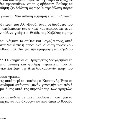
άδια προσπαθούν να τους σβήσουν. Επίσης τα
οθήκη ξεκλείδωτη αφαιρούν την ξύλινη πόρτα
ι γνωστό. Μια πιθανή εξήγηση είναι η σύνδεσή
ξόντωση του Αλη-Πασά, όταν οι δυνάμεις του
 κατέκαυσαν τας οικίας και περιουσίας των»
ην πόλιν» γράφει ο Θεόδωρος Χαβέλας εις την
ου κάψανε τα σπίτια και μαγαζιά τους, αυτό
ιτωλία ώστε η παραμονή σ' αυτή τουρκικού
εύθυνο μάλιστα για την εφαρμογή του σχεδίου
22. Οι καημένοι οι Βραχωρίτες δεν χάρηκαν τη
ε μια μεγάλη και φοβερή περιπέτεια που θα
εγκατέλειψαν την Αιτωλοακαρνανία πλην του
σεως γράφει:
ις αυτό περί το εσπέρας ο Κιουταχής. Έτσι οι
' ουδαμού απήντων ψυχήν γεννητήν και πέριξ
θιμο όμως αυτό της πυρπόλησης των φραχτών,
ου, οι άνδρες με τα εμπροσθογεμή κυνηγετικά
ράχτες και αν άκουγαν κανένα ύποπτο θόρυβο
ίνιου