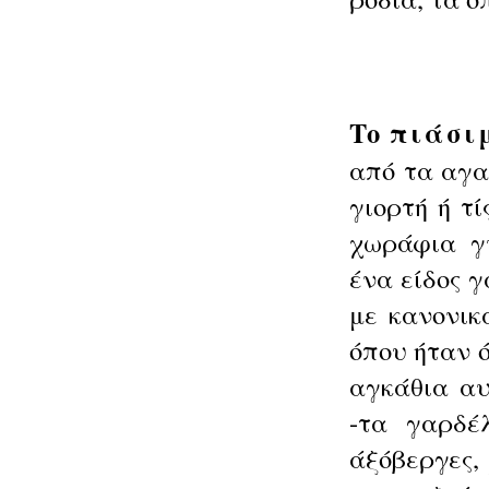
Το
πιάσι
από τα αγα
γιορτή ή τ
χωράφια γύ
ένα
είδος 
με κανονικ
όπου ήταν ό
αγκάθια αυ
-τα γαρδέ
άξόβερ
γες,