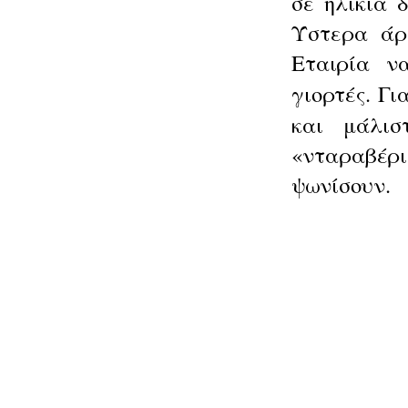
σε
ηλικία 
Ύστερα άρ
Εταιρία ν
γιορ
τές.
Γι
και
μάλι
«νταραβέρ
ψωνίσουν.