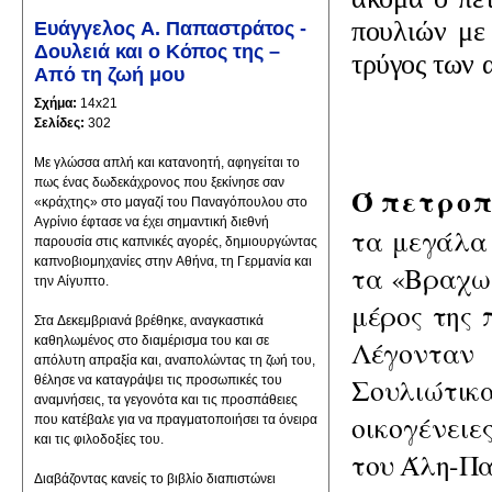
που
λιών με 
Ευάγγελος Α. Παπαστράτος -
Δουλειά και ο Κόπος της –
τρύγος των 
Από τη ζωή μου
Σχήμα:
14x21
Σελίδες:
302
Με γλώσσα απλή και κατανοητή, αφηγείται το
πως ένας δωδεκάχρονος που ξεκίνησε σαν
Ό
πετροπ
«κράχτης» στο μαγαζί του Παναγόπουλου στο
Αγρίνιο έφτασε να έχει σημαντική διεθνή
τα μεγάλα 
παρουσία στις καπνικές αγορές, δημιουργώντας
καπνοβιομηχανίες στην Αθήνα, τη Γερμανία και
τα
«Βραχωρ
την Αίγυπτο.
μέ­
ρος της 
Στα Δεκεμβριανά βρέθηκε, αναγκαστικά
καθηλωμένος στο διαμέρισμα του και σε
Λέ
γονταν
απόλυτη απραξία και, αναπολώντας τη ζωή του,
Σουλιώτι
θέλησε να καταγράψει τις προσωπικές του
αναμνήσεις, τα γεγονότα και τις προσπάθειες
οικογένειε
που κατέβαλε για να πραγματοποιήσει τα όνειρα
και τις φιλοδοξίες του.
του Άλη-Πα
Διαβάζοντας κανείς το βιβλίο διαπιστώνει