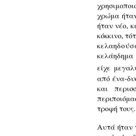
χρησιμο­
ποι
χρώμα ήταν
ήταν νέο, κ
κόκκινο, τό
τ
κελαη
δούσ
κελάηδημα 
είχε μεγαλ
από ένα-δ
και περι
περιποιόμ
τροφή τους
Αυτά ήταν τ