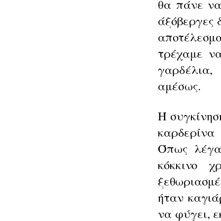
θα πάνε να
άξόβεργες 
αποτέλεσμ
τρέχα
με να
γαρδέλια
αμέσως.
Ή συγκίνησ
καρδερίνα 
Όπως λέγαμ
κόκ
κινο χ
ξεθωριασμέ
ήταν καγιά­
να φύγει,
ε