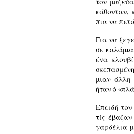
τον μα­
ζεύα
κάθονταν, 
πια να
πετά
Για να ξεγε
σε καλάμια
ένα κλουβί
σκεπασμένη
μιαν άλλη 
ήταν ό «πλά
Επειδή τον
τίς έβαζαν
γαρδέλια μ