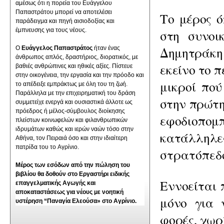
αμέσως ότι η πορεία του Ευάγγελου
Παπαστράτου μπορεί να αποτελέσει
Το μέρος ό
παράδειγμα και πηγή αισιοδοξίας και
έμπνευσης για τους νέους.
στη συνοι
Δημη
τράκη
Ο
Ευάγγελος Παπαστράτος
ήταν ένας
άνθρωπος απλός, δραστήριος, διορατικός, με
εκείνο το
π
βαθιές ανθρώπινες και ηθικές αξίες. Πίστευε
στην οικογένεια, την εργασία και την πρόοδο και
μικροί
πού
το απέδειξε εμπράκτως με όλη του τη ζωή.
Παράλληλα με την επιχειρηματική του δράση
στην πρώ­
τ
συμμετείχε ενεργά και ουσιαστικά άλλοτε ως
πρόεδρος ή μέλος-σύμβουλος διοίκησης
εφοδιοπομ
πλείστων κοινωφελών και φιλανθρωπικών
ιδρυμάτων καθώς και ιερών ναών τόσο στην
κατάλληλ
Αθήνα, τον Πειραιά όσο και στην ιδιαίτερη
πατρίδα του το Αγρίνιο.
στρατόπεδ
Μέρος των εσόδων από την πώληση του
βιβλίου θα δοθούν στο Εργαστήρι ειδικής
Εννοείται 
επαγγελματικής Αγωγής και
αποκαταστάσεως για νέους με νοητική
μόνο για 
υστέρηση “Παναγία Ελεούσα» στο Αγρίνιο.
φορές,
χωρί