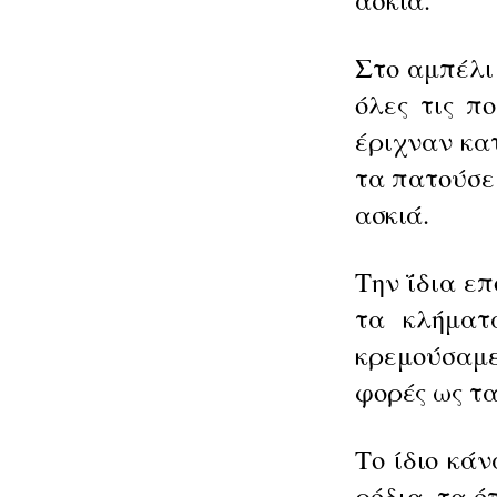
Στο αμπέλι
όλες τις π
έριχναν κατ
τα πατούσε
ασκιά.
Την ΐδια ε
τα κλήματ
κρεμούσαμε
φορές ως τ
Το ίδιο κάν
ρόδια, τα ό