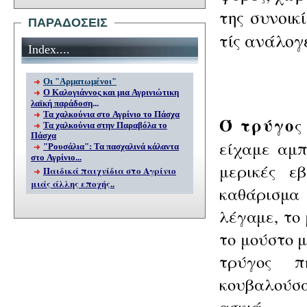
της συνοικ
ΠΑΡΑΔΟΣΕΙΣ
τίς ανάλογε
Index
....
Οι "Αρματωμένοι"
Ο Καλογιάννος
και μια Αγρινιώτικη
λαϊκή παράδοση
...
Τα χαλκούνια στο Αγρίνιο το Πάσχα
Ό
τρύγο
ς
Τα χαλκούνια στην Παραβόλα το
Πάσχα
είχαμε αμπ
"Ρουσάλια": Τα πασχαλινά κάλαντα
στο Αγρίνιο...
μερικές ε
Παιδικά παιχνίδια στο Αγρίνιο
μιάς άλλης εποχής..
καθά
ρισμα
λέγαμε, το
το μούστο μ
τρύγος
π
κουβαλούσ
ασκιά.