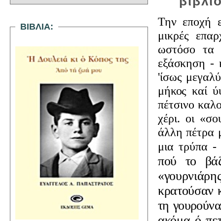
βιβλί
Την εποχή ε
ΒΙΒΛΙΑ
:
μικρές επαρ
ωστόσο τα 
εξάσκηση - 
'ίσως μεγαλ
μήκος καί ύ
πέτσινο καλ
χέρι. οι «σ
άλλη πέτρα 
μια τρύπα 
πού το βά
«γουρνιάρης»
κρατούσαν 
τη γουρού
να
ακόμα
ό πε