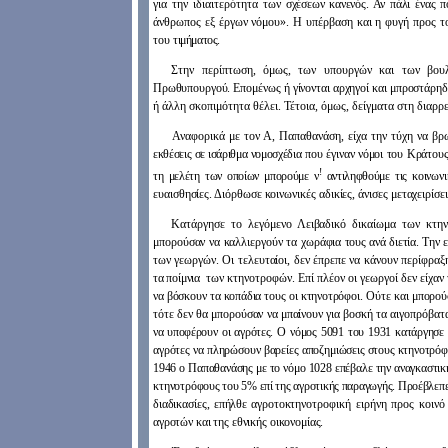
για την ιδιαιτερότητα
των σχέσεων κανενός. Αν πάλι ένας π
άνθρωπος εξ έργων νόμου». Η υπέρβαση και η φυγή προς το
του
τιμήματος.
Στην περίπτωση, όμως, των υπουργών και των βο
Πρωθυπουργού. Επομένως ή γίνονται αρχηγοί και μπροστάρηδε
ή άλλη σκοπιμότητα θέλει. Τέτοια, όμως, δείγματα στη διαρ
Αναφορικά με τον Α, Παπαθανάση, είχα την τύχη να βρ
εκθέσεις σε ισάριθμα νομοσχέδ
ια που έγιναν νόμοι του Κράτους
!
τη μελέτη των οποίων μπορούμε ν
αντιληφθούμε τις κοι
νωνι
ευαισθησίες. Διόρθωσε κοινωνικές αδικίες, άνισες μεταχειρίσ
Κατάργησε το λεγόμενο Λειβαδικό δικαίωμα των κτην
μπορούσαν να καλλιεργούν τα χωρά
φια τους ανά διετία. Την
των γεωργών. Οι τελευταίοι, δεν έπρεπε να κάνουν περίφρα
τα ποίμνια
των κτηνοτροφών. Επί πλέον οι γεωργοί δεν είχα
να βόσκουν τα κοπάδια τους οι κτηνοτ
ρόφοι. Ούτε και μπορού
τότε δεν θα μπορούσαν να μπαίνουν για βοσκή τα αιγοπρόβατ
να υποφ
έρουν οι αγρότες. Ο νόμος 5091 του 1931 κατάργησε 
αγρότες να πληρώσουν βαρείες αποζ
ημιώσεις στους κτηνοτρόφ
1946 ο Παπαθανάσης με το νόμο 1028 επέβαλε την αναγκαστικ
κτηνοτ
ρόφους του 5% επί της αγροτικής παραγωγής. Προέβλεπε
διαδικασίες, επήλθε αγροτοκτη
νοτροφική ειρήνη προς κοινό
αγροτών και της εθνικής οικονομίας.