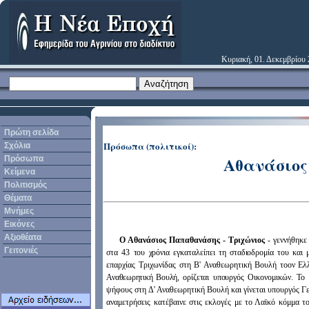
Κυριακή, 01. Δεκεμβρίου
Πρώτη σελίδα
Πρόσωπα (πολιτικοί):
Σχόλια
Αθανάσιο
Πρόσωπα
Κείμενα
Πολιτισμός
Θέματα
Μνήμες
Εικόνες
Αξιοθέατα
Ο Αθανάσιος Παπαθανάσης - Τριχώνιος
- γεννήθηκε
Γειτονιές
στα 43 του χρόνια εγκαταλείπει τη σταδιοδρομία του και 
επαρχίας Τριχωνίδας στη Β' Αναθεωρητική Βουλή τοον Ε
Αναθεωρητική Βουλή,
ορίζεται υπουργός Οικονομικών. Το
ψήφους στη Δ' Αναθεωρητική Βουλή και γίνεται υπουργός Γεω
αναμετρήσεις κατέβαινε στις εκλογές με το Λαϊκό κόμμα 