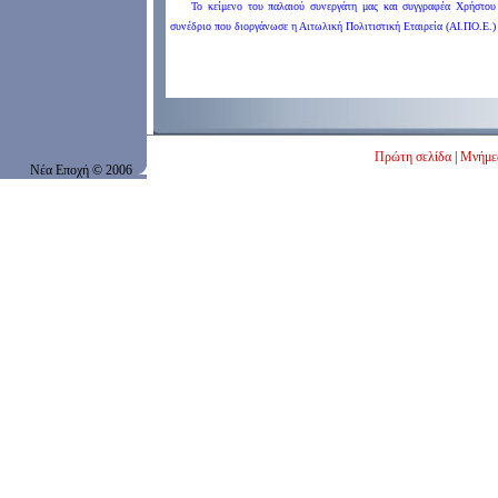
Το κείμενο του παλαιού συνεργάτη μας και συγγραφέα Χρήστου
συνέδριο που διοργάνωσε η Αιτωλική Πολιτιστική Εταιρεία (ΑΙ.ΠΟ.Ε.)
Πρώτη σελίδα
|
Μνήμε
Νέα Εποχή
© 200
6