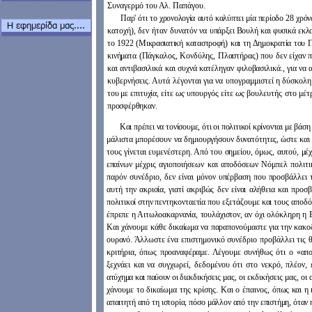
Συναγερμό του Αλ. Παπάγου.
Παρ' ότι το χρονολογία αυτό καλύπτει μία περίοδο 28 χρό
κατοχή), δεν ήταν δυνατόν να
υπάρξει Βουλή και φυσικά εκλο
το 1922 (Μικρασιατική καταστροφή) και τη Δημοκρατία του
Π
κινήματα (Πάγκαλος, Κονδύλης, Πλαστήρας) που δεν είχαν 
και αντιβασιλικά και συχνά κατέληγαν
φιλοβασιλικά., για να
κυβερνήσεις. Αυτά λέγονται για να υπογραμμιστεί η δύσκολ
του με επιτυχία,
είτε
ως
υπουργός είτε
ως
βουλευτής στο μέτ
προσφέρθηκαν.
Και πρέπει να τονίσουμε, ότι οι πολιτικοί κρίνονται με βάσ
μάλιστα μπορέσουν να δημι
ουργήσουν δυνατότητες, ώστε και 
τους γίνεται ευμενέστερη. Από του σημείου, όμως, αυτού,
μέχ
επαίν
ων μέχρις αγιοποιήσεων και αποδόσεων Νόμπελ πολιτι
παρόν συνέδριο, δεν είναι μόνον
υπέρβαση που προσβάλλει τη
αυτή την ακρισία, γιατί ακριβώς δεν είναι αλήθεια και προσ
πολιτικοί στην
πεντηκονταετία που εξετάζουμε και τους αποδό
έπρεπε η Αιτωλοακαρνανία, τουλάχιστον,
αν όχι ολόκληρη η 
Και χάνουμε κάθε δικαίωμα να παραπονούμαστε για την κακο
ουρανό. Άλλωστε
ένα επιστημονικό συνέδριο προβάλλει τις 
κριτήρια, όπως προαναφέραμε. Λέγουμε συνή
θως ότι ο «απ
ξεχνάει και να συγχωρεί, δεδομένου ότι στο νεκρό, πλέον, 
ατύχημα και παύουν οι διεκδ
ικήσεις μας, οι εκδικήσεις μας, οι
χάνουμε το δικαίωμα της κρίσης. Και ο έπαινος,
όπως και η 
απαιτητή από τη ιστορία, πόσο μάλλον από την επιστήμη, όταν 