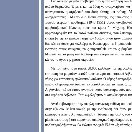
Ένα δεύτερο μεγάλο πρόβλημα ήταν η αναβλάστηση των δα
ακόμα διαρκούσε. Έπρεπε και τα δάση να αναγεννηθούν και 
απαγορευόταν η αιγοβοσκή στα δάση ελάτης και πεύκης. 
δυσχερέστατες. Με νόμο ο Παπαθανάσης, ως υπουργός Γε
Έδωσε τετραετή προθεσμία (1948-1951) στους αιγο
βοσκού
προβα
τοβοσκοί δίνοντας τους και κρατική ενίσχυση, θ
ορφανοτροφεία και τα λαϊκά παιδικά συσσίτια, που λειτουργ
επέτρεψε την εκχέρσωση καμένων δασών, όπου ήταν ατελέ
δασικές εκτάσεις για καλλ
ιέργεια. Κατάργησε τις δημοπρασίε
εκτάσεις στους φτωχούς, τους πυροπαθείς και τους βομ
βόπ
Μείωσε
και τα μέλη των δασονομικών επιτροπών για να επιτα
κάπως το άγος της γραφειοκρατίας.
Με τον τρίτο νόμο έσωσε 20.000 καλλιεργητές της Χαλκί
επιτροπή και μοίραζαν μεταξύ
τους το νερό του ποταμού Λήλα
νόμος για κατασκευή αρδευτικού αύλακα. Ο νόμος δεν προέ­
βλ
λίγων,
κληρονομικώ δικαίω, εκμεταλλευόταν τα νερά. Στι
Ληλαντίου πεδίου στους αναγκαστικούς συνεταιρισμούς που 
στο νερό του Λήλαντα. Έτσι ωφελήθηκαν οι αποκλεισμένοι κα
Αντιλαμβανόμαστε την υψηλή κοινωνική ευθύνη που επ
στην εξουσία. Μένει κανείς με
την εντύπωση ότι ήταν με
καταφρονεμένων. Χρησιμοποίησε τη δύναμη της θέσης του γ
μία δε αποστροφ
ή στο παρόν του οικολογικού προβλήματος 
πολλά προβλήματα και θα έκλεινε ανοιχτές Ελληνικές πληγές. Α