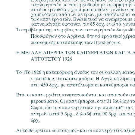
καπνεργατών με την εργοδοσία με αφορμή την «
αυτό οι εργοδότες χρησιμοποιούσαν γυναίκες π
χαμηλότερα από των αντρών, με αποτέλεσμα να
των καπνεργατών. Ενδεικτικά να αναφέρουμε 
καπνομάγαζα έφταναν τις 85 δρχ. ενώ τα γυναικ
Το πρόβλημα της ανεργίας των καπνεργατών διογκώθ
Προσφύγων στο Αγρίνιο. Φτηνά εργατικά χέρια
οικονομικής κατάστασης των Προσφύγων.
Η ΜΕΓΑΛΗ ΑΠΕΡΓΙΑ ΤΩΝ ΚΑΠΝΕΡΓΑΤΩΝ ΚΑΙ ΤΑ 
ΑΥΓΟΥΣΤΟΥ 1926
Το 1To 1926 η κατακόρυφη άνοδος του συναλλάγματος,
επιπτώσεις στο καπνεμπόριο. Η Αγγλική λίρα π
στις 450 δρχ., με αποτέλεσμα οι καπνέμποροι ν
Έτσι οι καπνεργάτες κινητοποιούνται και απαιτούν α
μεροκάματα. Οι καπνέμποροι, στις 31 Ιουλίου τ
Σωματείο των καπνεργατών την απόφασή τους
αντρών κατά 5 δρχ., δηλαδή στις 90 δρχ. και τα
δρχ.
Αυτό θεωρείται «εμπαιγμός» και οι καπνεργάτες αξιώ