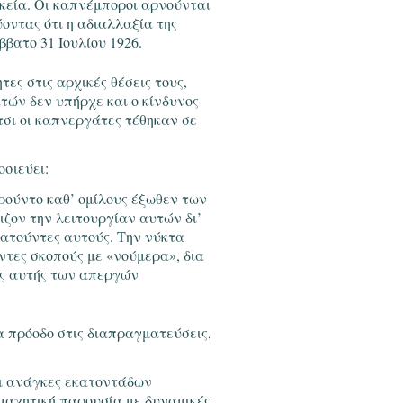
κεία. Οι καπνέμποροι αρνούνται
οντας ότι η αδιαλλαξία της
ββατο 31 Ιουλίου 1926
.
ες στις αρχικές θέσεις τους,
τών δεν υπήρχε και ο κίνδυνος
τσι οι καπνεργάτες τέθηκαν σε
σιεύει:
ρούντο καθ’ ομίλους έξωθεν των
ζον την λειτουργίαν αυτών δι’
τούντες αυτούς. Την νύκτα
τες σκοπούς με «νούμερα», δια
εως αυτής των απεργών
α πρόοδο στις διαπραγματεύσεις,
οι ανάγκες εκατοντάδων
 μαχητική παρουσία με δυναμικές