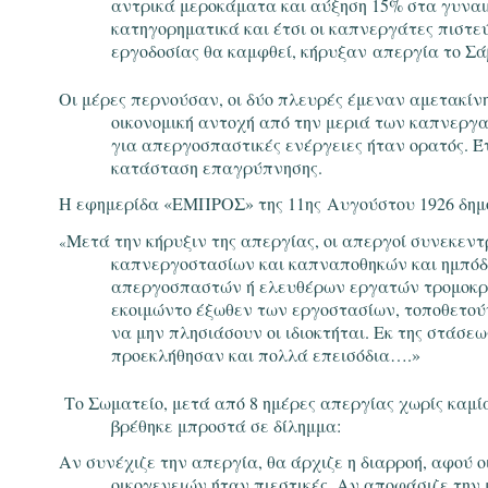
αντρικά μεροκάματα και αύξηση 15% στα γυναι
κατηγορηματικά και έτσι οι καπνεργάτες πιστεύ
εργοδοσίας θα καμφθεί, κήρυξαν
απεργία το Σά
Οι μέρες περνούσαν, οι δύο πλευρές έμεναν αμετακίνητ
οικονομική αντοχή από την μεριά των καπνεργα
για απεργοσπαστικές ενέργειες ήταν ορατός. Έ
κατάσταση επαγρύπνησης.
Η εφημερίδα «ΕΜΠΡΟΣ» της 11ης Αυγούστου 1926 δημο
Μετά την κήρυξιν της απεργίας, οι απεργοί συνεκεντ
«
καπνεργοστασίων και καπναποθηκών και ημπόδι
απεργοσπαστών ή ελευθέρων εργατών τρομοκρα
εκοιμώντο έξωθεν των εργοστασίων, τοποθετούν
να μην πλησιάσουν οι ιδιοκτήται. Εκ της στάσ
προεκλήθησαν και πολλά επεισόδια….
»
Το Σωματείο, μετά από 8 ημέρες απεργίας χωρίς καμί
βρέθηκε μπροστά σε δίλημμα:
Αν συνέχιζε την απεργία, θα άρχιζε η διαρροή, αφού 
οικογενειών ήταν πιεστικές. Αν αποφάσιζε την