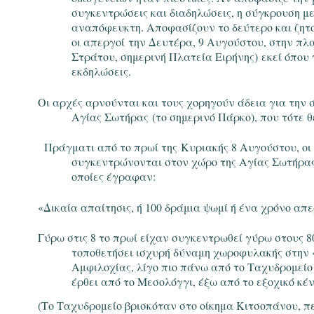
συγκεντρώσεις και διαδηλώσεις, η σύγκρουση 
αναπόφευκτη. Αποφασίζουν το δεύτερο και ζητ
οι απεργοί
την Δευτέρα, 9 Αυγούστου
, στην πλ
Στράτου, σημερινή Πλατεία Ειρήνης)
εκεί όπου 
εκδηλώσεις.
Οι αρχές αρνούνται και τους χορηγούν άδεια για την 
Αγίας Σωτήρας
(το σημερινό Πάρκο)
, που τότε 
Πράγματι από το πρωί της
Κυριακής 8 Αυγούστου
, ο
συγκεντρώνονται στον χώρο της Αγίας Σωτήρας
οποίες έγραφαν:
«Δικαία απαίτησις, ή 100 δράμια ψωμί ή ένα χρόνο απ
Γύρω στις 8 το πρωί είχαν συγκεντρωθεί γύρω στους 8
τοποθετήσει ισχυρή δύναμη χωροφυλακής στην 
Αμφιλοχίας, λίγο πιο πάνω από το Ταχυδρομείο
έρθει από το Μεσολόγγι, έξω από το εξοχικό κ
(Το Ταχυδρομείο βρισκόταν στο οίκημα Κιτσοπάνου, π