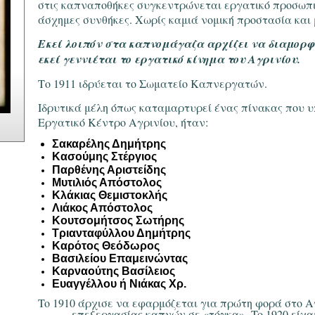
στις καπναποθήκες συγκεντρώνεται εργατικό προσωπι
άσχημες συνθήκες. Χωρίς καμιά νομική προστασία και
Εκεί λοιπόν στα καπνομάγαζα αρχίζει να διαμορφώ
εκεί γεννιέται το εργατικό κίνημα του Αγρινίου.
Το 1911 ιδρύεται το Σωματείο Καπνεργατών.
Ιδρυτικά μέλη όπως καταμαρτυρεί ένας πίνακας που 
Εργατικό Κέντρο Αγρινίου, ήταν:
Σακαρέλης Δημήτρης
Κασούμης Στέργιος
Παρθένης Αριστείδης
Μυτιλιός Απόστολος
Κλάκιας Θεμιστοκλής
Λιάκος Απόστολος
Κουτσομήτσος Σωτήρης
Τριανταφύλλου Δημήτρης
Καρότος Θεόδωρος
Βασιλείου Επαμεινώντας
Καρναούτης Βασίλειος
Ευαγγέλλου ή Νιάκας Χρ.
To 1910 άρχισε να εφαρμόζεται για πρώτη φορά στο Α
επεξεργασίας καπνών σε «τόγκα».
To 1920 είχ