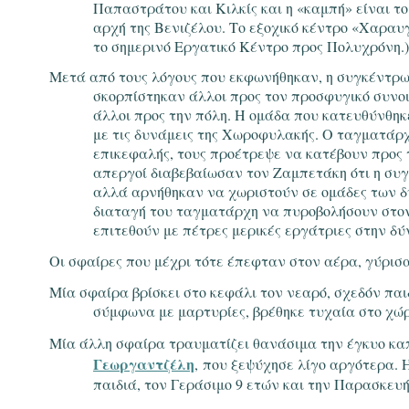
Παπαστράτου και Κιλκίς και η «καμπή» είναι τ
αρχή της Βενιζέλου. Το εξοχικό κέντρο «Χαραυ
το σημερινό Εργατικό Κέντρο προς Πολυχρόνη.)
Μετά από τους λόγους που εκφωνήθηκαν, η συγκέντρωσ
σκορπίστηκαν άλλοι προς τον προσφυγικό συνο
άλλοι προς την πόλη. Η ομάδα που κατευθύνθηκ
με τις δυνάμεις της Χωροφυλακής. Ο ταγματάρ
επικεφαλής, τους προέτρεψε να κατέβουν προς 
απεργοί διαβεβαίωσαν τον Ζαμπετάκη ότι η συγ
αλλά αρνήθηκαν να χωριστούν σε ομάδες των δύ
διαταγή του ταγματάρχη να πυροβολήσουν στο
επιτεθούν με πέτρες μερικές εργάτριες στην δ
Οι σφαίρες που μέχρι τότε έπεφταν στον αέρα, γύρισ
Μία σφαίρα βρίσκει στο κεφάλι τον νεαρό, σχεδόν πα
σύμφωνα με μαρτυρίες, βρέθηκε τυχαία στο χώρ
Μία άλλη σφαίρα τραυματίζει θανάσιμα την έγκυο κ
Γεωργαντζέλη
, που ξεψύχησε λίγο αργότερα. Ή
παιδιά, τον Γεράσιμο 9 ετών και την Παρασκευή