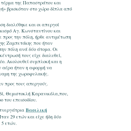
ο τέρμα της Παπαστράτου και
γή» βρισκόταν στο χώρο δίπλα από
η διαλύθηκε και οι απεργοί
ικισμό Αγ. Κωνσταντίνου και
ε προς την πόλη, ήρθε αντιμέτωπη
χης Ζαμπετάκης που ήταν
την πόλη ανά δύο άτομα. Οι
κέντρωσή τους είχε διαλυθεί,
ο. Ακολουθεί συμπλοκή και η
ν αέρα ήταν η αφορμή να
ύναμη της χωροφυλακής.
αν προς τους απεργούς.
ιδί, Θεμιστοκλή Καρανικόλα,που,
ο του επεισοδίου.
Βασιλική
απνεργάτρια
ταν 29 ετών και είχε ήδη δύο
 5 ετών.