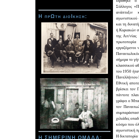
ιδρύ
θηκε
Σύλλογο
ς
«ΠΑ
ανάπτυξιν 
Η πρΩτη διοΙκηση
:
αγωνιστικού 
και τη δυνατ
ή Κυριακών 
της Αιτ/νία
πρωτοπορί
εργαζόμενοι ν
Παναιτωλικό
σήμερα το γή
κλασσικού αθ
του 1950
ήτα
Πανελλήνιου 
Εθνική αποτε
βρίσκει τον 
πάντοτε πλαι
γράφει ο Μπα
τον Παναιτωλ
συμπαράσταση
χιλιάδες οπα
κόσμο που όλ
αγωνιστική πρ
Η δικτατορία
Η ΣΗΜΕΡΙΝΗ ΟΜΑΔΑ
: