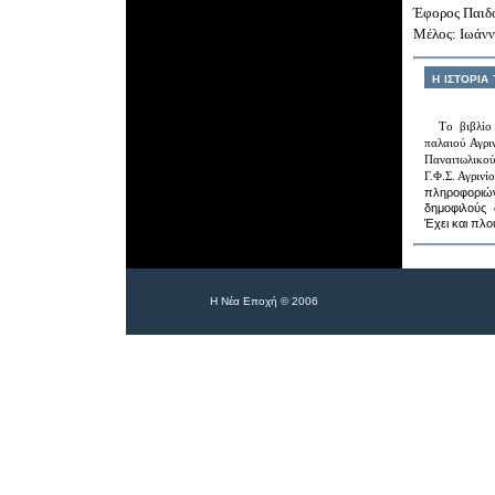
Έφορος Παιδο
Μέλος: Ιωάνν
η ιστορια
Τ
ο βιβλί
παλαιού Αγρι
Παναιτωλικο
Γ.Φ.Σ. Αγρινί
πληροφοριώ
δημοφιλούς 
Έχει και πλο
Η Νέα Εποχή
© 200
6