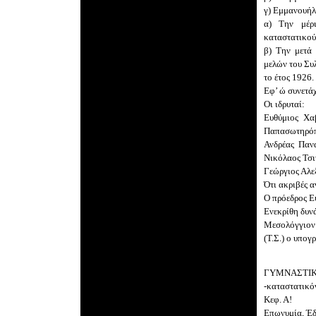
γ) Εμμανουήλ
α) Την μέρ
καταστατικού
β) Την μετά 
μελών του Συλ
το έτος 1926.
Εφ’ ώ συνετά
Οι ιδρυταί:
Ευθύμιος Χα
Παπασωτηρόπ
Ανδρέας Παν
Νικόλαος Τσι
Γεώργιος Αλε
Ότι ακριβές α
Ο πρόεδρος Ε
Ενεκρίθη δυν
Μεσολόγγιον
(Τ.Σ.) ο υπο
ΓΥΜΝΑΣΤΙΚ
-καταστατικό
Κεφ. Α!
Επωνυμία, Έδ