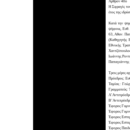
Άρθρον 40ο
Η Σφραγίς το
έτος της ιδρύ
Κατά την ψηφ
ψήφους, Ευθ.
63, Αθαν. Πα
(Καθηγητής Ε
Εθνικής Τραπ
Χαντζόπουλος
Ιωάννης Ροντ
Παπαγιάννης 
Τρεις μέρες α
Πρόεδρος: Ευ
Ταμίας : Γεώ
Γραμματεύς: 
Α’ Αντιπρόεδ
Β’ Αντιπρόεδ
Έφορος Γυμν
Έφορος Γυμν
Έφορος Εσπερ
Έφορος Εσπερ
Έφορος Παιδ