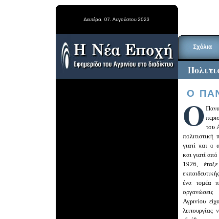
Δευτέρα, 07. Αυγούστου 2023
Σχόλια
Πολιτι
Ο ΠΑΝ
Ο
Παν
περι
του 
πολιτιστική 
γιατί και ο 
και γιατί από
1926
,
έταξ
εκπαιδευτική
ένα τομέα π
οργανώσεις 
Αγρινίου εί
λειτουργίας