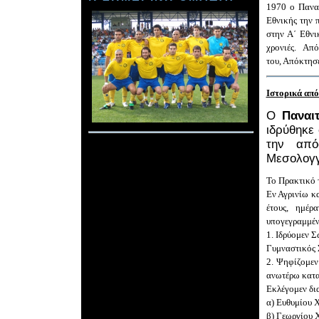
1970
ο Παναι
Εθνικής την 
στην Α΄ Εθνι
χρονιές.
Από 
του, Απόκτησ
Ιστορικά από
Ο
Παναι
ιδρύθηκε 
την από
Μεσολογγ
Το
Πρακτικό
Εν Αγρινίω κ
έτους, ημέρ
υπογεγραμμέν
1. Ιδρύομεν 
Γυμναστικός 
2. Ψηφίζομεν
ανωτέρω κατα
Εκλέγομεν δια
α) Ευθυμίου 
β) Γεωργίου 