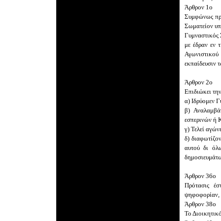
Άρθρον 1ο
Συμφώνως προ
Σωματείον υπ
Γυμναστικός 
με έδραν εν 
Αγωνιστικού
εκπαίδευσιν 
Άρθρον 2ο
Επιδιώκει τη
α) Ιδρύομεν 
β) Αναλαμβά
εσπερινών ή 
γ) Τελεί αγών
δ) διαφωτίζο
αυτού δι όλ
δημοσιευμάτ
Άρθρον 36ο
Πρότασις έσ
ψηφοφορίαν, ο
Άρθρον 38ο
Το Διοικητικό