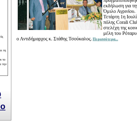
πραγματοποιήθηκ
εκδήλωση για τη
Όμιλο Αγρινίου.
Τετάρτη 1η Ιουλ
πόλης Corali Cl
στελέχη της κοιν
μέλη του Ρόταρυ
ούς
ο Αντιδήμαρχος κ. Στάθης Τσούκαλος.
Περισσότερα...
ι τη
ι το
α την
υ
ίο