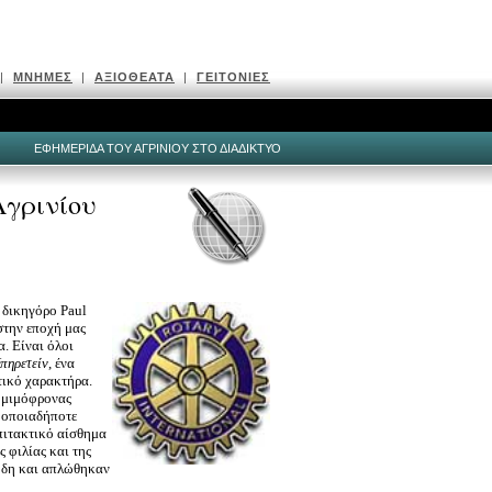
|
ΜΝΗΜΕΣ
|
ΑΞΙΟΘΕΑΤΑ
|
ΓΕΙΤΟΝΙΕΣ
ΕΦΗΜΕΡΙΔΑ ΤΟΥ ΑΓΡΙΝΙΟΥ ΣΤΟ ΔΙΑΔΙΚΤΥΟ
Αγρινίου
ο δικηγόρο
Paul
στην εποχή μας
. Είναι όλοι
πηρετείν
, ένα
τικό χαρακτήρα.
νομιμόφρονας
ε οποιαδήποτε
ιτακτικό αίσθημα
 φιλίας και της
εώδη και απλώθηκαν