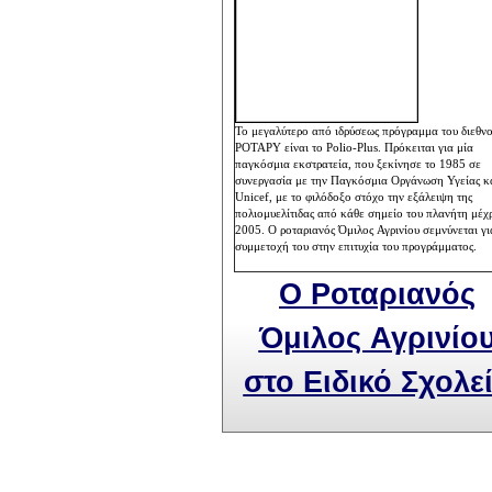
Το μεγαλύτερο από ιδρύσεως πρόγραμμα του
διεθν
ΡΟΤΑΡΥ είναι το
Polio
-
Plus
. Πρόκειται για μία
παγκόσμια εκστρατεία, που ξεκίνησε το 1985 σε
συνεργασία με την Παγκόσμια Οργάνωση Υγείας κα
Unicef
, με το φιλόδοξο στόχο την εξάλειψη της
πολιομυελίτιδας από κάθε σημείο του πλανήτη μέχρ
2005.
Ο ροταριανός Όμιλος Αγρινίου σεμνύνεται γι
συμμετοχή του στην επιτυχία του προγράμματος.
Ο Ροταριανός
Όμιλος Αγρινίο
στο Ειδικό Σχολε