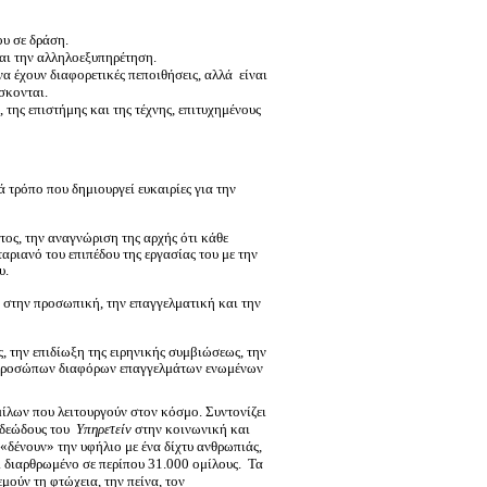
υ σε δράση.
αι την αλληλοεξυπηρέτηση.
α έχουν διαφορετικές πεποιθήσεις, αλλά είναι
σκονται.
της επιστήμης και της τέχνης, επιτυχημένους
τρόπο που δημιουργεί ευκαιρίες για την
ς, την αναγνώριση της αρχής ότι κάθε
ριανό του επιπέδου της εργασίας του με την
υ.
 στην προσωπική, την επαγγελματική και την
, την επιδίωξη της ειρηνικής συμβιώσεως, την
εκπροσώπων διαφόρων επαγγελμάτων ενωμένων
ίλων που λειτουργούν στον κόσμο. Συντονίζει
 ιδεώδους του
Υπηρετείν
στην κοινωνική και
«δένουν» την υφήλιο με ένα δίχτυ ανθρωπιάς,
 διαρθρωμένο σε περίπου 31.000 ομίλους.
Τα
ούν τη φτώχεια, την πείνα, τον