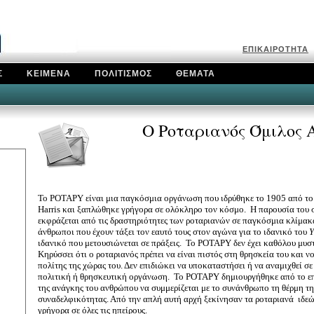
Ε
ΠΙΚΑΙΡΟΤΗΤΑ
Σ
ΚΕΙΜΕΝΑ
ΠΟΛΙΤΙΣΜΟΣ
ΘΕΜΑΤΑ
Ο Ροταριανός Όμιλος
Τ
ο ΡΟΤΑΡΥ είναι μια παγκόσμια οργάνωση που ιδρύθηκε το 1905 από τ
Harris
και ξαπλώθηκε γρήγορα σε ολόκληρο τον κόσμο. Η παρουσία του 
εκφράζεται από τις δραστηριότητες των ροταριανών σε παγκόσμια κλίμακα
άνθρωποι που έχουν τάξει τον εαυτό τους στον αγώνα για το ιδανικό του
Υ
ιδανικό που μετουσιώνεται σε πράξεις. Το ΡΟΤΑΡΥ δεν έχει καθόλου μυσ
Κηρύσσει ότι ο ροταριανός πρέπει να είναι πιστός στη θρησκεία του και 
πολίτης της χώρας του. Δεν επιδιώκει να υποκαταστήσει ή να αναμιχθεί σ
πολιτική ή θρησκευτική οργάνωση.
Το ΡΟΤΑΡΥ δημιουργήθηκε από το επ
της ανάγκης του ανθρώπου να συμμερίζεται με το συνάνθρωπο τη θέρμη της
συναδελφικότητας. Από την απλή αυτή αρχή ξεκίνησαν τα ροταριανά ιδ
γρήγορα σε όλες τις ηπείρους.