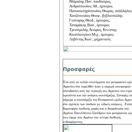
Μάμαλης Παν. παιδίατρος,
Ανδρεόπουλος Αθ., έμπορος
Παπασωτηρόπουλος Θωμάς, υπάλληλος
Χατζόπουλος Θεοφ., βιβλιοπώλης
Γούναρης Θεοδ., έμπορος,
Ταταράκης Βασ., έμπορος
Τριτσιμελής Ανώρος, Κιν/στης
Κωστίκογλου Μιχ., έμπορος
Λεβέντης Κων., μηχανικός
Προσφορές
Ένα από τα πολλά επιτεύγματα του ροταριανού ομί
Αγρινίου στο παρελθόν ήταν η παροχή υποτροφιών
σπουδαστές από την περιοχή του Αγρινίου που είχα
προσόντα και την ανάγκη υποστήριξης. Συναφής εί
σήμερα η υποστήριξη του Ροταριανού ομίλου Αγριν
στο σχολείο των παιδιών με ειδικές ανάγκες. Επίσ
δημιουργία παιδικής χαράς και η διοργάνωση στο
Αγρίνιο Πανελλήνιου Συνέδριου των ροταριανών ομ
που έφερε στο Αγρίνιο στο κέντρο διεθνούς
ενδιαφέροντος.