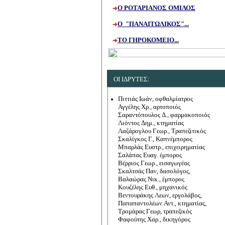
Ο ΡΟΤΑΡΙΑΝΟΣ ΟΜΙΛΟΣ
Ο "ΠΑΝΑΙΤΩΛΙΚΟΣ"...
ΤΟ ΓΗΡΟΚΟΜΕΙΟ...
ΟΙ ΙΔΡΥΤΕΣ
:
Πιττιάς Ιωάν, οφθαλμίατρος
Αγγέλης Χρ., αρτοποιός
Σαραντόπουλος Δ., φαρμακοποιός
Λιόντος Δημ., κτηματίας
Λαζάρογλου Γεωρ., Τραπεζιτικός
Σκαλίγκος Γ., Καπνέμπορος
Μπαρλάς Ευστρ., επιχειρηματίας
Σαλάπας Ευαγ. έμπορος
Βέρριος Γεωρ., εισαγωγέας
Σκαλτσάς Παν, δασολόγος,
Βαλαώρας Νικ., έμπορος
Κουζέλης Ευθ., μηχανικός
Βεντουράκης Λεων, εργολάβος,
Παπαπαντολέων Αντ.,
κτηματίας,
Τρομάρας Γεωρ, τραπεζικός
Φαφούτης Χαρ., δικηγόρος