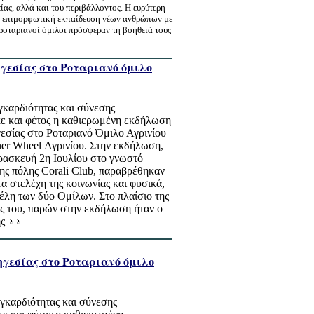
ς, αλλά και του περιβάλλοντος. Η ευρύτερη
ην επιμορφωτική εκπαίδευση νέων ανθρώπων με
ροταριανοί όμιλοι πρόσφεραν τη βοήθειά τους
γεσίας στο Ροταριανό όμιλο
γκαρδιότητας και σύνεσης
ε και φέτος η καθιερωμένη εκδήλωση
γεσίας στο Ροταριανό Όμιλο Αγρινίου
ner Wheel Αγρινίου. Στην εκδήλωση,
ρασκευή 2η Ιουλίου στο γνωστό
ης πόλης Corali Club, παραβρέθηκαν
α στελέχη της κοινωνίας και φυσικά,
 μέλη των δύο Ομίλων. Στo πλαίσιο της
ς του, παρών στην εκδήλωση ήταν ο
ης
γεσίας στο Ροταριανό όμιλο
γκαρδιότητας και σύνεσης