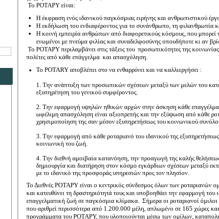
Το ΡΟΤΑΡΥ είναι:
Η έκφραση ενός ιδανικού παγκόσμιας ειρήνης και ανθρωπιστικού έργο
Η εκδήλωση του ενδιαφέροντος για το συνάνθρωπο, τη φιλανθρωπία κ
Η κοινή εμπειρία ανθρώπων από διαφορετικούς κόσμους, που μπορεί ν
ενωμένοι με πνεύμα φιλίας και συναδελφοσύνης οπουδήποτε κι αν βρί
Το ΡΟΤΑΡΥ περιλαμβάνει στις τάξεις του προσωπικότητες της κοινωνίας, 
πολίτες από κάθε επάγγελμα και απασχόληση.
Το Ρ
OTARY
αποβλέπει στο να ενθαρρύνει και να καλλιεργήσει :
1. Την ανάπτυξη των προσωπικών σχέσεων μεταξύ των μελών του κατά 
εξυπηρέτηση του γενικού συμφέροντος.
2. Την εφαρμογή υψηλών ηθικών αρχών στην άσκηση κάθε επαγγέλματο
ωφέλιμη απασχόληση είναι αξιοπρεπής και την εξύψωση από κάθε ροτα
χρησιμοποίηση της σαν μέσον εξυπηρετήσεως του κοινωνικού συνόλο
3. Την εφαρμογή από κάθε ροταριανό του ιδανικού της εξυπηρετήσεως
κοινωνική του ζωή.
4. Την διεθνή αμοιβαία κατανόηση, την προαγωγή της καλής θελήσεως
δημιουργία και διατήρηση στον κόσμο εγκάρδιων σχέσεων μεταξύ 
με το ιδανικό της προσφοράς υπηρεσιών προς τον πλησίον.
Το Διεθνές ΡΟΤΑΡΥ είναι ο κεντρικός σύνδεσμος όλων των ροταριανών ομ
και κατευθύνει τη δραστηριότητά τους και υποβοηθάει την εφαρμογή του
επαγγελματική ζωή σε παγκόσμια κλίμακα.
Σήμερα οι ροταριανοί όμιλοι 
που αριθμεί περισσότερα από 1.200.000 μέλη, απλωμένο σε 165 χώρες και
προγράμματα του ΡΟΤΑΡΥ, που υλοποιούνται μέσω των ομίλων, καταπολεμ