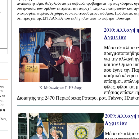
αναλφαβητισμό. Ασχολούνται με σοβαρά προβλήματα της παγκόσμιας υγεία
συνεργασία των ομίλων επιτρέπει την παροχή ιατρικών υπηρεσιών και τ
,
υποτροφίες, κυρίως σε χώρες του αναπτυσσόμενου κόσμου. Πρόσφατα, οι 
σε περιοχές της ΣΡΙ ΛΑΝΚΑ που επλήγησαν από το φοβερό τσουνάμι.
Αλλαγή η
2010:
Αγρινίου
Μέσα σε κλίμα ε
πραγματοποιήθηκ
για την αλλαγή η
και τον Όμιλο In
που έγινε την Πα
κοσμικό κέντρο τ
επίσημοι, επώνυμ
φίλες, φίλοι και
λου
Κ. Μ
υλωνάς και Γ. Ηλιάκης
 σε
ετήσιας επίσκεψή
ν τα
Διοικητής της 2470 Περιφέρειας Ρόταρυ, ροτ. Γιάννης Ηλιάκ
ναι
ίου
ης η
Αλλαγή η
2009:
ίλων,
Αγρινίου
Μέσα σε κλίμα ε