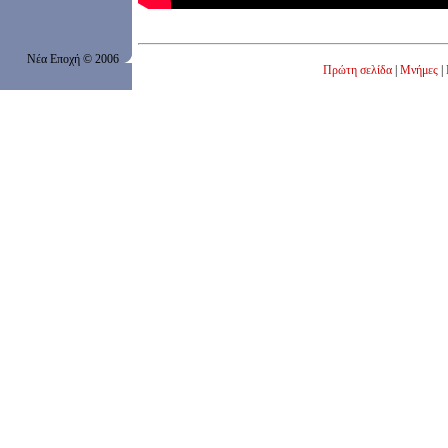
Νέα Εποχή
© 200
6
Πρώτη σελίδα
|
Μνήμες
|